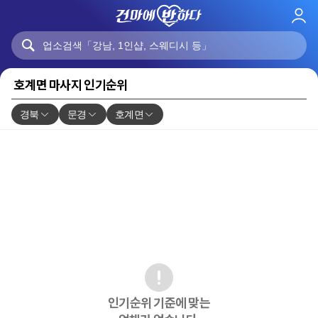
로
그
인
호계면 마사지 인기순위
경북
문경
호계면
인기순위 기준에 맞는