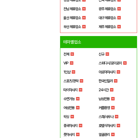
전남 제휴업소
광주 제휴업소
울산 제휴업소
대구 제휴업소
부산 제휴업소
제주 제휴업소
테마별업소
전체
신규
VIP
스웨디시/로미로미
1인샵
아로마마사지
스포츠/경락
한국인힐러
타이마사지
24시간
수면가능
남성전용
여성전용
커플환영
왁싱
스파/사우나
중국마사지
호텔식마사지
풋마사지
얼굴관리