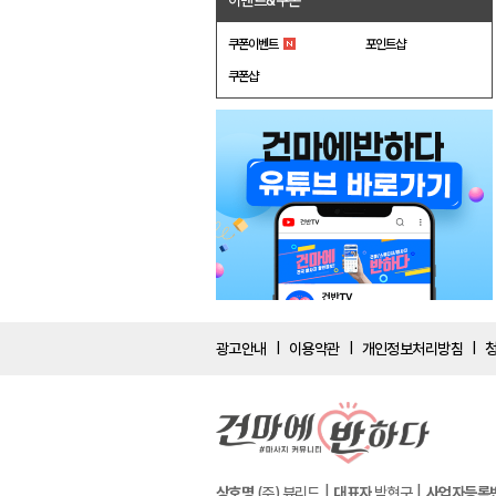
이벤트&쿠폰
쿠폰이벤트
포인트샵
쿠폰샵
광고안내
이용약관
개인정보처리방침
|
|
|
상호명
(주) 뷰리드
대표자
박현구
사업자등록