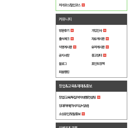
저가코스/할인코스
커뮤니티
방문후기
가입인사
출석체크
자유게시판
익명게시판
유머게시판
공지사항
중고장터
블로그
포인트정책
회원랭킹
창업&교육&매매&홍보
창업/교육/투잡/예약대행/컨설팅
임대/매매(마사지샵+일반)
소상공인/토탈홍보