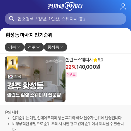
로
그
인
황성동 마사지 인기순위
경북
경주
황성동
셀린느스웨디시
5.0
22%
140,000원
이벤트
유의사항
인기순위는 매일 업데이트되며 방문 후기와 예약 건수가 순위에 반영됩니다.
비정상적인 방법으로 순위 조작 시 사전 경고 없이 순위에서 제외될 수 있습니
다.