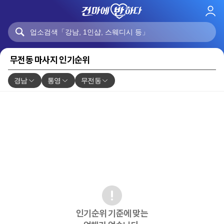
로
그
인
무전동 마사지 인기순위
경남
통영
무전동
인기순위 기준에 맞는