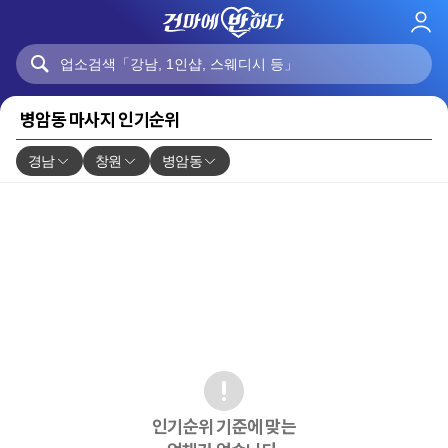
로
그
인
병암동 마사지 인기순위
경남
창원
병암동
인기순위 기준에 맞는