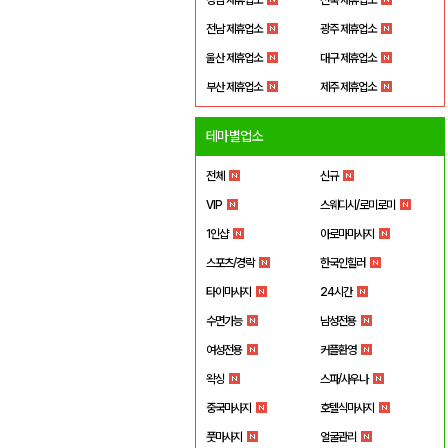
전남 제휴업소
광주 제휴업소
울산 제휴업소
대구 제휴업소
부산 제휴업소
제주 제휴업소
테마별업소
전체
신규
VIP
스웨디시/로미로미
1인샵
아로마마사지
스포츠/경락
한국인힐러
타이마사지
24시간
수면가능
남성전용
여성전용
커플환영
왁싱
스파/사우나
중국마사지
호텔식마사지
풋마사지
얼굴관리