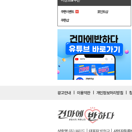
이벤트&쿠폰
쿠폰이벤트
포인트샵
쿠폰샵
광고안내
이용약관
개인정보처리방침
|
|
|
상호명
(주) 뷰리드
대표자
박현구
사업자등록