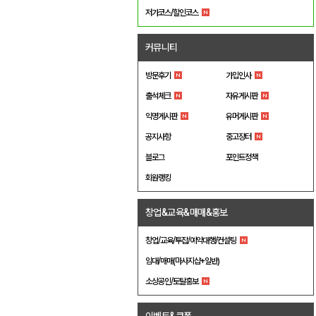
저가코스/할인코스
커뮤니티
방문후기
가입인사
출석체크
자유게시판
익명게시판
유머게시판
공지사항
중고장터
블로그
포인트정책
회원랭킹
창업&교육&매매&홍보
창업/교육/투잡/예약대행/컨설팅
임대/매매(마사지샵+일반)
소상공인/토탈홍보