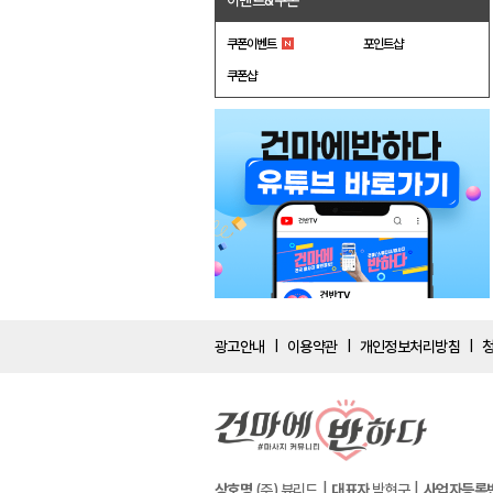
이벤트&쿠폰
쿠폰이벤트
포인트샵
쿠폰샵
광고안내
이용약관
개인정보처리방침
|
|
|
상호명
(주) 뷰리드
대표자
박현구
사업자등록