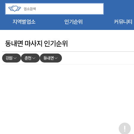
지역별업소
인기순위
커뮤니티
동내면 마사지 인기순위
강원
춘천
동내면