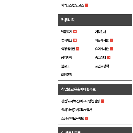
저가코스/할인코스
커뮤니티
방문후기
가입인사
출석체크
자유게시판
익명게시판
유머게시판
공지사항
중고장터
블로그
포인트정책
회원랭킹
창업&교육&매매&홍보
창업/교육/투잡/예약대행/컨설팅
임대/매매(마사지샵+일반)
소상공인/토탈홍보