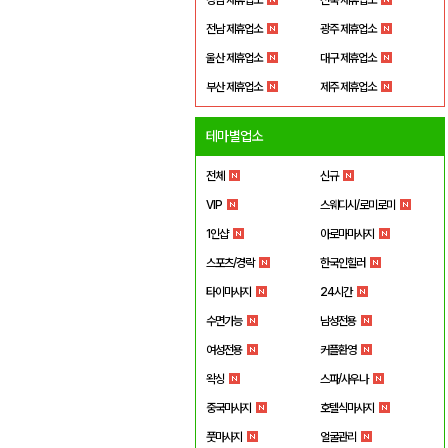
전남 제휴업소
광주 제휴업소
울산 제휴업소
대구 제휴업소
부산 제휴업소
제주 제휴업소
테마별업소
전체
신규
VIP
스웨디시/로미로미
1인샵
아로마마사지
스포츠/경락
한국인힐러
타이마사지
24시간
수면가능
남성전용
여성전용
커플환영
왁싱
스파/사우나
중국마사지
호텔식마사지
풋마사지
얼굴관리