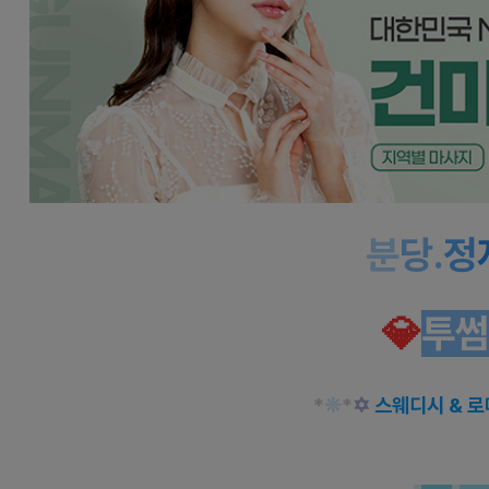
분
당
.
정
💎
투썸
*
❊
*
✡
스웨디시 & 