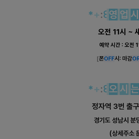
*
+
:
꒰
영
업
오전 11시 ~ 
예약 시간 : 오전 
[
폰
OFF
시: 마감
O
*
+
:
꒰
오
시
정자역 3번 출구
경기도 성남시 분
(상세주소 