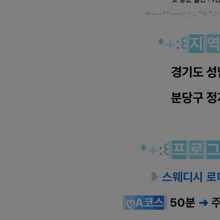
✦
─
─**─
─
::
✦
::
*
✶
*
::
*
+
:
꒰
지
경기도 성
분당구 정
*
+
:
꒰
프
로
❥
스웨디시 로
ღ
A
코
스
50분
➜