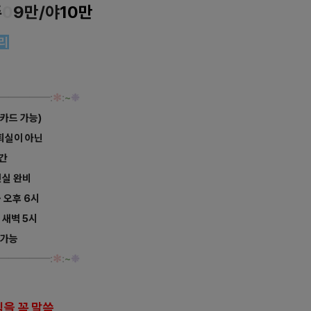
주
0
9만/야
10
만
관리
━
━
━
━
━
:
✻
:
~
❉
(카드 가능)
 퇴실이 아닌
시간
인실 완비
~ 오후 6시
~ 새벽 5시
 가능
━
━
━
━
━
:
✻
:
~
❉
을 꼭 말씀