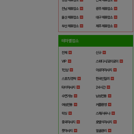
전남 제휴업소
광주 제휴업소
울산 제휴업소
대구 제휴업소
부산 제휴업소
제주 제휴업소
테마별업소
전체
신규
VIP
스웨디시/로미로미
1인샵
아로마마사지
스포츠/경락
한국인힐러
타이마사지
24시간
수면가능
남성전용
여성전용
커플환영
왁싱
스파/사우나
중국마사지
호텔식마사지
풋마사지
얼굴관리