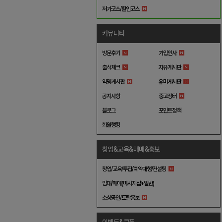
저가코스/할인코스
커뮤니티
방문후기
가입인사
출석체크
자유게시판
익명게시판
유머게시판
공지사항
중고장터
블로그
포인트정책
회원랭킹
창업&교육&매매&홍보
창업/교육/투잡/예약대행/컨설팅
임대/매매(마사지샵+일반)
소상공인/토탈홍보