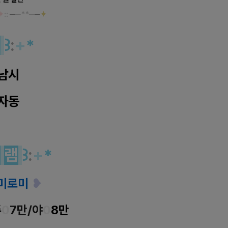
✦
::
─
─**─
─
✦
역
꒱
:
+
*
남시
자동
그
램
꒱
:
+
*
미로미
❥
주
0
7만/야
0
8
만