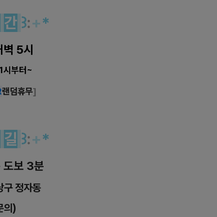
시
간
꒱
:
+
*
새벽 5시
11시부터~
R
랜덤휴무
]
는
길
꒱
:
+
*
 도보 3분
당구 정자동
문의)