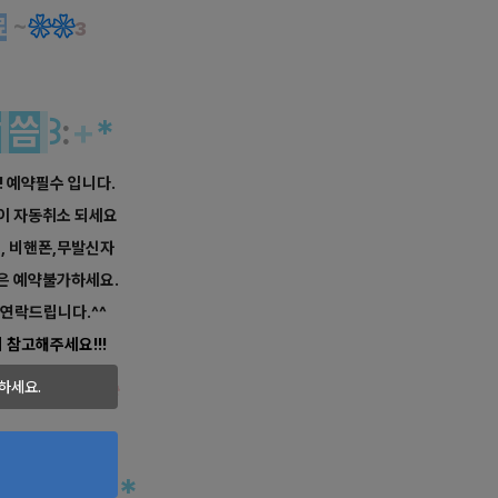
료
~
❀
❀
з
말
씀
꒱
:
+
*
! 예약필수 입니다.
약이 자동취소 되세요
너, 비핸폰,무발신자
은 예약불가하세요.
연락드립니다.^^
 참고해주세요!!!
하세요.
✿
·‥…─━━
★
✿
보세요
꒱
:
+
*