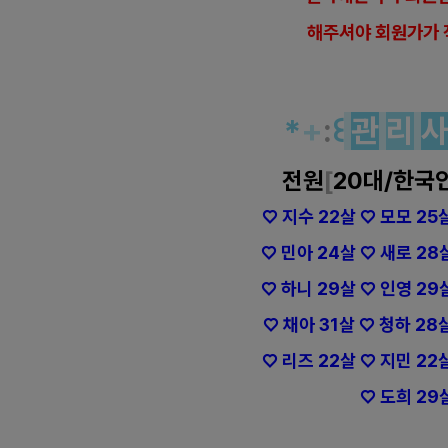
해
주셔야 회원가가 
*
+
:
꒰
관
리
전원
[
20대/한국
♡ 지수 22살 ♡ 모모 25
♡ 민아 24살 ♡ 새로 28
♡ 하니 29살 ♡ 인영 29
♡ 채아 31살 ♡ 청하 28
♡ 리즈 22살 ♡ 지민 22
♡ 도희 29