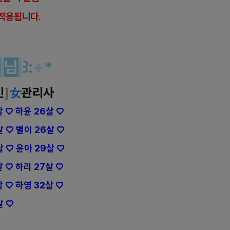
적용됩니다.
사
님
꒱
:
+
*
인
]
女
관리사
살 ♡ 하윤 26살 ♡
살 ♡ 별이 26살 ♡
살 ♡ 윤아 29살 ♡
살 ♡ 하리 27살 ♡
살 ♡ 하영 32살 ♡
살 ♡