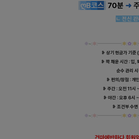
ღ
B
코
스
70분
➜
ㄴ 전신 
❉
~
:
✻
:
━
━
━
━
━:
✻
:
✿
:
✻
:
❥
상기 현금가 기준 
❥
꽉 채운 시간 : 입,
순수 관리 
❥
편의/장점 : 개
❥
주간 : 오전 11시 
❥
야간 : 오후 6시 
❥
조건부 수면
❉
~
:
✻
:
━
━
━
━
━:
✻
:
✿
:
✻
:
건마에반하다 회원임