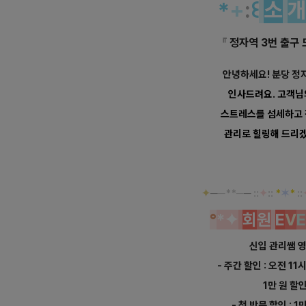
*
+
:
꒰
소
『
정자역 3번 출구 
안녕하세요! 분당 정
인사드려요. 고객님
스트레스를 섬세하고
관리로 힐링해 드리겠
✦
─
─**─
─
::
✦
::
*
✶
*
::
°
*
✦
회
원
E
V
E
신입 관리쌤 영
- 주간 할인 : 오전 11
1만 원 할
- 첫 방문 할인 : 1