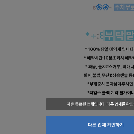
ε
❀
❀
~
주차무
*
+
:
꒰
부
탁
* 100% 당일 예약제 입니다
* 예약시간 10분초과시 예
* 과음, 룰&코스거부, 비매
퇴폐,불법,무단&상습캔슬 등
*부재중시 문자남겨주시면 
*타업소 블랙 예약 불가이니
제휴 종료된 업체입니다. 다른 업체를 확인
‥…─━━
★
✿
·‥…─━━
★
다른 업체 확인하기
*
+
:
꒰
꼭
읽어