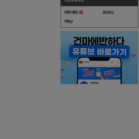
이벤트&쿠폰
쿠폰이벤트
포인트샵
쿠폰샵