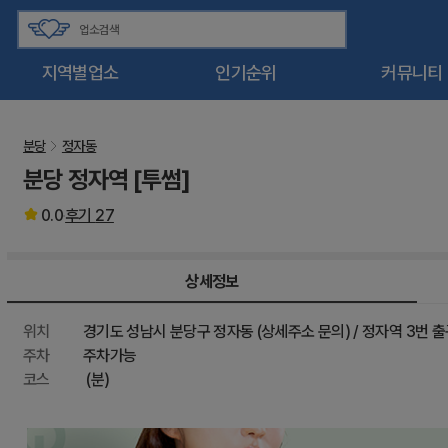
지역별업소
인기순위
커뮤니티
분당
정자동
분당 정자역 [투썸]
0.0
후기
27
상세정보
위치
경기도 성남시 분당구 정자동 (상세주소 문의) / 정자역 3번 출
주차
주차가능
코스
(분)