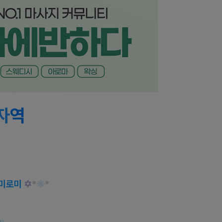
자
역
💎
로미로미
✡
*
❊
*