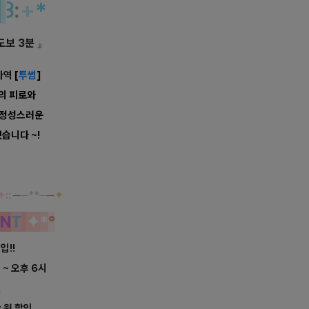
개
꒱
:
+
*
도보 3분
』
자역
[
투썸
]
의 피로와
 정성스러운
습니다 ~!
✦
::
─
─**─
─
✦
N
T
✦
*
°
입!!
시 ~ 오후 6시
인
만 원 할인