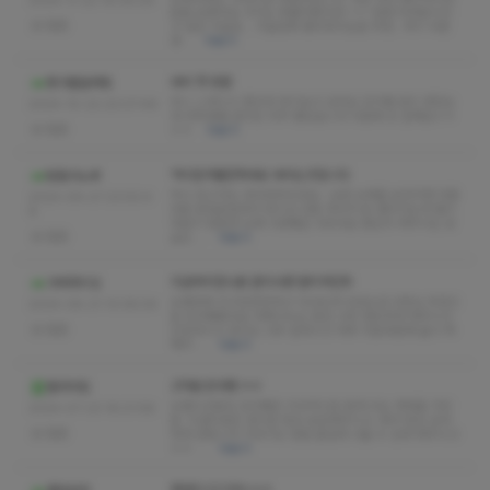
2024-11-22 19:39:29
분을 보왔어요 나이는 못물어봤지만 ㅜㅜ 엄청 어려보이시
없음
고 일단 극슬림... 극슬림파 좋아하시는분 추천.. 여기 다른
관…
더보기
바비 첫 방문
짱구를말려줘
아니 스웨디시 첨인데 후기보고 갔어요 민지쌤 관리 받았는
2024-10-22 22:07:49
데 대학생삘 관리도 아주 좋았습니다 다음에 또 갈께요ㅎㅎ
없음
ㅎㅎ
더보기
역시믿어볼만하네요 바비는굿입니다
탐험가노루
역시 믿고가는 바비테라피네요~ 요즘 뉴페들 보러가면 대충
2024-09-27 23:50:4
대충 문질문질해서 한시간 대충 하다가 돈 벌어가는데 별기
8
대없이 방문한 뉴페 나영쌤은 다르네요 열심히 해주시는 모
없음
습도 …
더보기
지금까지만나본 관리사중 탑티어인듯
가버려이잇
오랜만에 친구랑한잔하고 다녀오게 되었는데 사장님 추천으
2024-08-21 13:36:04
로 초아쌤봤네요 대화나누는 동안 너무 편안하게 해주시고
없음
친절하시고 관리도 너무 잘하시고 하루 피로와함께 술이 싹
깨서 …
더보기
고마운초아쌤 ㅎㅎ
필러의힘
오랜시간동안 초아쌤은 지속적으로 뵙게 되는 매력을 가진
2024-07-23 18:21:58
분. 지겹지않은 관리로 항상 보답해주시고, 제가 항상 감사
없음
하게 만듭니다 이야기도 정말 즐겁게 나눌 수 있게 해주시고
ㅎㅎ …
더보기