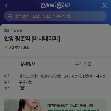
로
그
인
안양
관양동
안양 평촌역 [바비테라피]
0.0
후기
366
상세정보
후기·댓글
위치
경기도 안양시 동안구 관양동 1603-8번지, 한솔프라자 4층
주차
주차가능
코스
(분)