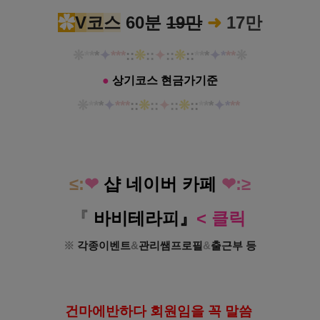
✿
V
코
스
60분
19만
➜
17만
❊
*
*
*
✦
***
::
❊
::
✦
::
❊
::
*
*
*
✦*
**
❊
●
상기코스 현금가기준
❊
*
*
*
✦
***
::
❊
::
✦
::
❊
::
*
*
*
✦*
**
≤:
❤
샵
네이버
카페
❤:≥
『
바비테라피
』
< 클릭
※
각종이벤트
&
관리쌤프로필
&
출근부 등
건
마에반하다 회원임을 꼭 말씀