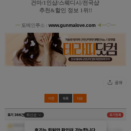
건마/1인샵/스웨디시/전국샵
추천&할인 정보 1위!!
━
도
메
인
주
소 :
www.gunmalove.com
◀
━
♡
━
공유
이전
목록
다음
후기 366건
최신순
후기등록
여기 최고 인것 같아요^^
CENCIO
후기는 회원만 확인이 가능합니다.
마사지도 시원하고 메니저가 마사지만 신경써주니 더 좋네