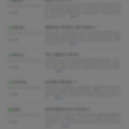
찾았다 드디어ㅎㅎㅎ
콜라모카
바비메이커 지연 후기스웨디시란 이런거다라고 보여준 지연
2024-06-27 13:25:19
샘~말로 해봤자 필요 없어요~무조건 보시고 애기 하심 됩니
없음
다~ㅎㅎ제가 무얼 애기하는지 아실겁니다~ㅎ지연샘은 만족
을 넘어서 최고…
더보기
평촌에서는 바비말고는 갈곳이없네요 ㅎ
오똑이형
살아있네요 ~ 예린관리사 귀여우시면서 밝은스타일이구요
2024-06-26 16:51:36
저랑 정말 잘맞아서 글올리네요 우선 상급미모에 말도 잘통
없음
하시구 애써 맞춰주는티가 안납니다 같이 공감해주고~ 너무
심적으로나 외…
더보기
역시나 명불허전 굿따리넹
베라노라
상큼발랄 유나관리사 보면 볼수록 매력이 넘치네요 ㅋㅋㅋ
2024-05-17 21:20:47
워낙 인기가 많아서 예약하기가 조금 힘들긴하지만 그만큼
없음
너무 만족스럽습니다 성격도 서글서글 하시고 관리가 아주
ㅇ …
더보기
최상급관리사를 발견 ! ㅎ
꾸르꾸르잠
감성관리는 시은쌤이최고인듯하네요 저를 들었다 놨다하는
2024-03-27 20:11:35
느낌 작은 얼귤에 오목조목 들어있는 에쁀 눈 코 입 마치 여
없음
자친구 같은 그런 느낌을 확 느끼게하는 조곤조곤한 말투 아
주 …
더보기
바비에 하율관리사님이 진리인듯 ㅠ
질레뜨
매달 다니다가 연말이라 잘못갔었는데 오랜만에 하율쌤보니
2023-12-23 18:33:28
까 힐링완전 그자체네요 ㅎㅎㅎ 역시 스웨에서 볼수없는 피
없음
지컬인듯.. 히히 너무이뻐서 쳐다도 못보지만 자꾸만 찾게되
네요 ㅎ …
더보기