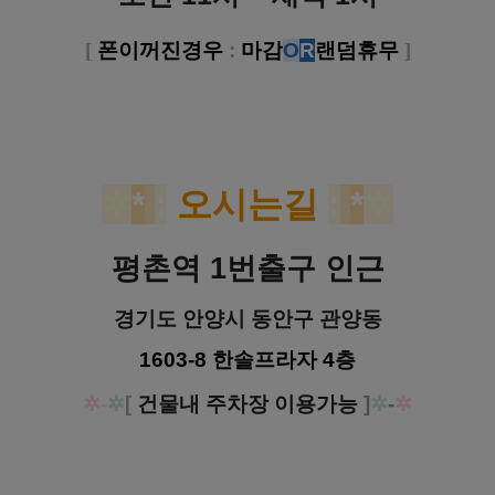
[
폰이꺼진경우
:
마감
O
R
랜덤휴무
]
✲
*
:
오시는길
:
*
✲
평촌역 1번출구 인근
경기도 안양시 동안구 관양동
1603-8 한솔프라자 4층
✲-
✲
[
건물내 주차장 이용가능
]
✲
-
✲