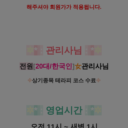
해
주셔야 회원가가 적용됩니다.
✲
*
:
관리사님
:
*
✲
전원
[
20대/한국인
]
女
관리사님
✤
상기종목 테라피 코스 수료
✤
✲
*
:
영업시간
:
*
✲
오전 11시 ~ 새벽 1시