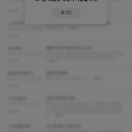
2025-05-08 10:00:3
요
더보기
4
없음
로그인
청결.친절.무엇보다 마사지 실력이 정말 좋았어요
스타지오
만족했습니다.
더보기
2025-04-22 21:50:48
없음
훌륭한 마사지 정말 잘 받고 갑니다
아랍라
딱 한시간 받고 돌아오면 일주일은 거뜬하게 지내는거 같네
2025-03-15 01:47:23
요ㅎㅎ 매번 느끼지만 이곳을 알게 되서 너무 좋아요~~
없음
더보기
깔끔하고 좋아요
말죽거리잠옷사
대만족하고 갑니다 감사합니다 ^^
더보기
2025-02-11 02:51:02
없음
소문이 좋다해서 방문...
Zonge12
제가 본 관리사는 유나라는 관리사.. 아담하시고 어린삘 나
2025-01-11 14:40:16
고.. 슬림.. 전체적으로 평균이상.. 일단 관리 스킬이 만족했
없음
음.. 안양에서 핫한곳이길래 방문했는데 잘 왔다고 생각함
니…
더보기
여기 좋다해서 다녀온 후기
모닝콜부탁해
안녕하세요. 추천으로 와보았습니다. 저는 바다 쌤이라시는