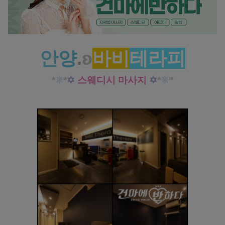
안
양
.
ʚ
바비
테라피
*
❊
*
✡
스웨디시 마사지
✡
*
❊
*