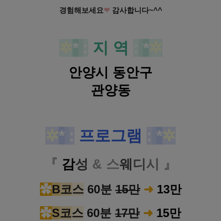
경험해보세요
❤
감사합니다~^^
✲
*
:
지 역
:
*
✲
안양시 동안구
관양동
✲
*
:
프로그램
:
*
✲
『
감
성
& 스
웨
디
시
』
✿
B
코
스
60분
15만
➜
13만
✿
S
코
스
60분
17만
➜
15만