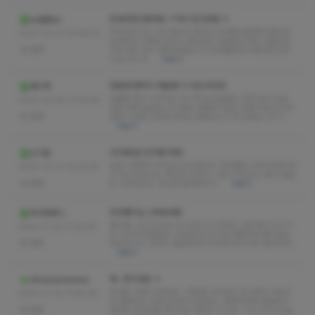
또보러갔다왔네요 ㅎ역시 믿고방문 ㅎ
ss낼름ss
자꾸생각나고 너무 좋아서 못참고 초아쌤 바로예약 들어오
2023-12-20 16:54:23
실때부터 기쁨을 감추지 못함 굳이 설명안드려도 다들아실
없음
거라 생각 하니 생략하겠습니다 초아쌤은뭐 두말하면 잔소
리입니다 자…
더보기
장원영 판박이 하율쌤~!! 미모 최강자
캐디백
하율쌤 제가 이곳저곳 다니며 보신분들중 가장이쁘시네요
2023-12-08 17:46:44
정말 깜짝 놀랐습니다 황금 비율에 외모는 정말이쁘신데 장
없음
원영 느낌에 외모에 성격도 털털하시고 최고였습니다 이…
더보기
20대초반 민지쌤 추천!
신기함
요즘 이쪽에서 어린분 보기힘든데 민지쌤음 20대 초반이라
2023-12-07 16:24:24
고 하시더라고요 확실히 어려서 그런지 마인드도 좋고 얼굴
없음
도 이쁘셨어요 매너만 좋게해주시…
더보기
최강별이님 스타답네용
축구왕화니
별이쌤 그냥 최고입니다 이쁘시고 성격도 너무 좋으시고 키
2023-11-25 17:23:54
도 크신대 모델같은 스타일입니다 우선 평촌에서 볼수없는
없음
외모입니다 성격도 털털하셔서 티키타가가 아주 잘되었네…
더보기
와.. 찐이네요 ㅎ
ohnanananana
와 별이 진짜 미쳣네요.. 저평생 이곳저곳 다니면서 이런사
2023-11-23 17:44:29
람 첨봤어요 진짜 보셔야지 알텐데.. 표현하자면 하늘에서
없음
내려온 천사인줄 알았네요 해맑은 미소에..그냥 넋이나갔습