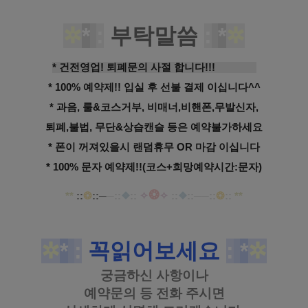
✲
*
:
부탁말씀
:
*
✲
* 건전영업! 퇴폐문의 사절 합니다!!!
ㅡㅡㅡㅡ
* 100% 예약제!! 입실 후 선불 결제 이십니다^^
* 과음, 룰&코스거부, 비매너,비핸폰,무발신자,
퇴폐,불법, 무단&상습캔슬 등은 예약불가하세요
* 폰이 꺼져있을시 랜덤휴무 OR 마감 이십니다
* 100% 문자 예약제!!(코스+희망예약시간:문자)
❂
**
::
❂
::─
─
::
❖
::
✧
✧
::
❖
::
─
─
::
❂
::
**
✲
*
:
꼭읽어보세요
:
*
✲
궁금하신 사항이나
예약문의 등
전화 주시면