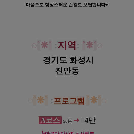
마음으로 정성스러운 손길로 보답합니다♥
◌
˚
❋
˚
:
지역
:
˚
❋
˚
◌
경기도 화성시
진안동
◌
˚
❋
˚
:
˚
❋
˚
◌
프로그램
:
A코스
➜
0
4만
60분
┖
아로마 마사지 + 서혜부