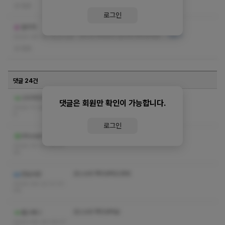
없음
로그인
첫방문이었는데 아주 만족합니다.
말리카
한시간 꽉체워서 알차게 해주셨네요!
더보기
2024-08-28 10:57:29
없음
댓글 24건
작성자와 관리자만 볼 수 있는 댓글입니다.
스티커101
댓글은 회원만 확인이 가능합니다.
2024-11-26 23:49:3
0
로그인
작성자와 관리자만 볼 수 있는 댓글입니다.
rifnvoen
2024-10-02 04:47:
35
코스수위 쪽지부틱드려여
전담사장
2024-09-22 01:31:
06
코스수위 쪽지부탁요
홀스페니
2023-06-30 06:57: