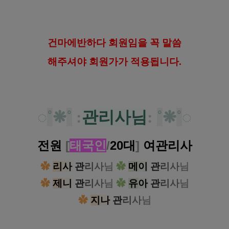
건마에반하다 회원임을 꼭 말씀
해
주셔야 회원가가 적용됩니다.
◌
˚
❋
˚
:
관리사님
:
˚
❋
˚
◌
전원
[
태국인
/
20대
]
여
관리사
✿
리
사
관
리
사
님
✿
메
이
관
리
사
님
✿
제
니
관
리
사
님
✿
유
아
관
리
사
님
✿
지
나
관
리
사
님