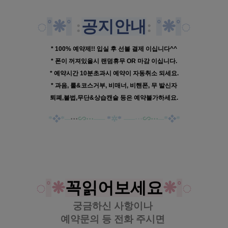
◌
˚
❋
˚
:
공지안내
:
˚
❋
˚
◌
* 100% 예약제!! 입실 후 선불 결제 이십니다^^
* 폰이 꺼져있을시 랜덤휴무 OR 마감 이십니다.
* 예약시간 10분초과시 예약이 자동취소 되세요.
* 과음, 룰&코스거부, 비매너, 비핸폰, 무 발신자
퇴폐,불법,무단&상습캔슬 등은 예약불가하세요.
*
❖
*
─
···
∽···
──
*
✲
*
──
···
∽···
─
*
❖
*
https://www.gunmalove.com
건마에반하다 
공식 홈페이지
https://www.facebook.com/gunmalovekorea
 건마에반하다 페이스북
https://www.instagram.com/geonmaebanhada/
건마에반하다 
인스타그램
https://pf.kakao.com/_KWxmXj
건마에반하다 
카카오 플러스
◌
˚
❋
꼭읽어보세요
❋
˚
◌
궁금하신 사항이나
예약문의 등
전화 주시면