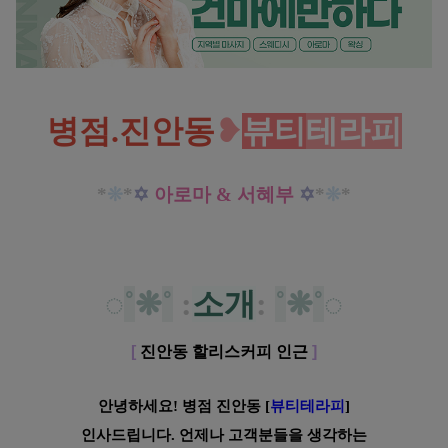
병점.진안동
❥
뷰티
테라피
*
❊
*
✡
아로마 & 서혜부
✡
*
❊
*
◌
˚
❋
˚
:
소개
:
˚
❋
˚
◌
[
진안동 할리스커피 인근
]
안녕하세요! 병점 진안동 [
뷰티테라피
]
인사드립니다. 언제나 고객분들을 생각하는