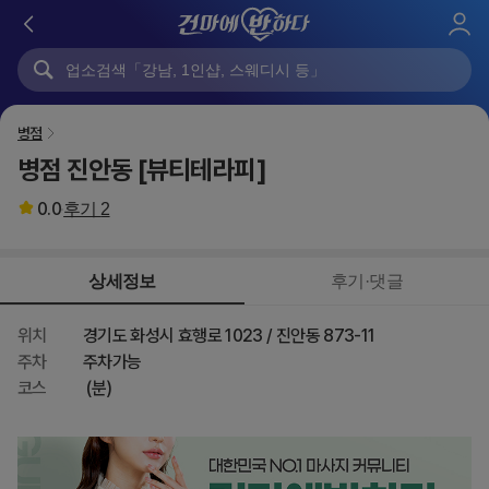
로
그
인
병점
병점 진안동 [뷰티테라피]
0.0
후기
2
상세정보
후기·댓글
위치
경기도 화성시 효행로 1023 / 진안동 873-11
주차
주차가능
코스
(분)