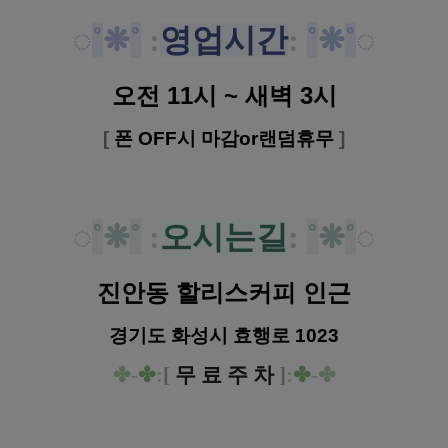
◌
˚
❋
˚
:
영업시간
:
˚
❋
˚
◌
오전 11시 ~ 새벽 3시
[
폰 OFF시 마감or랜덤휴무
]
◌
˚
❋
˚
:
오시는길
:
˚
❋
˚
◌
진안동 할리스커피 인근
경기도 화성시 효행로 1023
✤
-
✤
:
[
무 료 주 차
]
:
✤
-
✤