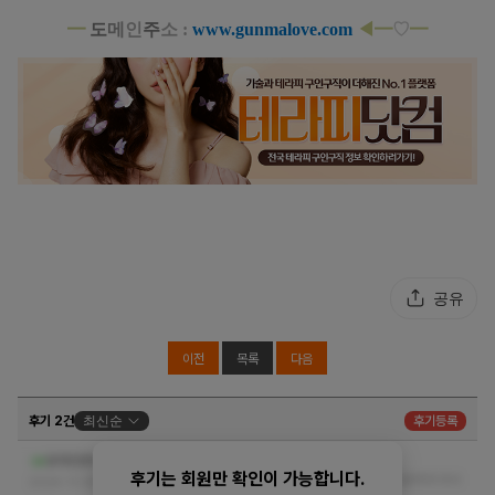
━
도
메
인
주
소 :
www.gunmalove.com
◀━
♡
━
공유
이전
목록
다음
후기 2건
최신순
후기등록
꼼꼼하게 마사지도 해주시고 감사합니다!
유자민트티
후기는 회원만 확인이 가능합니다.
말이 필요없죠 정말 시원하게 잘 받았습니다 꼼꼼하게 마사
2024-11-08 00:24:10
지도 해주시고 감사합니다!
더보기