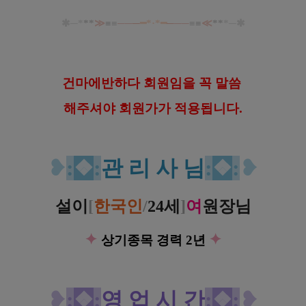
✱─
*
**
≫
≡
≡
──
─
━*·*━
─
──
≡
≡
≪
**
*
─✱
건
마에반하다 회원임을 꼭 말씀
해
주셔야 회원가가 적용됩니다.
❥
:
❖
:
관 리 사 님
:
❖
:
❥
설이
[
한국인
/
24세
]
여
원장님
✦
✦
상기종목 경력 2년
❥
:
❖
:
영 업 시 간
:
❖
:
❥