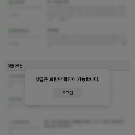
후기 처음남겨요
잇츠트루
저번 주말에 다녀왔는데 아직도 여운이 안가시네요. 다음에
2021-09-16 13:14:47
는 90분 코스 받기로 했는데 빨리 예약해야될듯 좋은 가격
없음
에 좋은 마사지 받을 수 있는 곳 찾는다면 무조건 예지 원장
님네…
더보기
깜짝놀람
파란색blue
일단 예지 원장님 너무 미모가 뛰어나셔서 한 번 놀라고 손
2021-09-16 13:12:47
이 너무 부드러우셔서 두 번 놀람 재방문 무조건 해야된다고
없음
말하고 다닌건 여기가 처음인듯 진심으로 추천합니…
더보
기
댓글 25건
코스수위쪽지
Prost90
댓글은 회원만 확인이 가능합니다.
2022-02-28 00:18:
36
로그인
코스 수위좀요
김가능
2022-02-16 20:04:
51
코스 수위 문의하는 사람들은 뭐임? ㅋㅋㅋ 아무도 알려주지
bodyslide
않는다는 것 모르나?
2022-02-13 10:59:
00