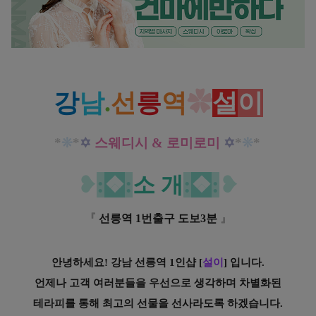
강남 선릉역 1인샵 설이 스웨디시 로미로미 마사지 신나는 즐거움이 두배!
강
남
.
선
릉
역
✿
설
이
*
❊
*
✡
스웨디시 & 로미로미
✡
*
❊
*
❥
:
❖
:
소 개
:
❖
:
❥
『
선릉역 1번출구 도보3분
』
안녕하세요! 강남 선릉역 1인샵 [
설이
] 입니다.
언제나 고객 여러분들을 우선으로 생각하며 차별화된
테라피를 통해 최고의 선물을 선사라도록 하겠습니다.