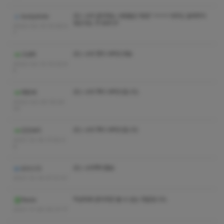
코스 수위 문의하는 사람들은 뭐임? ㅋㅋㅋ 아무도 알려주지
bodyslide
않는다는 것 모르나?
2022-02-13 10:58:5
7
코스 수위 쫏지 부탁드려요
고성튀
2022-02-12 12:02:4
5
코스 수위 쪽지 부탁드립니다.
파랑세
2022-02-04 16:43:
33
코스 수위 쪽지 부탁드립니다
진진바리
2021-12-16 17:00:2
6
코스 수위쪽지좀요
오브스다
2021-12-14 07:21:31
작성자와 관리자만 볼 수 있는 댓글입니다.
Rexle
2021-11-26 05:31:17