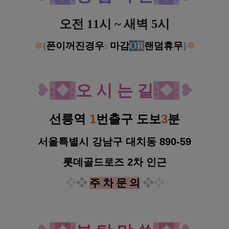
오전 11시 ~ 새벽 5시
✲
{
폰이꺼진경우
:
마감
O
R
랜덤휴무
}
✲
❥
:
❖
:
오 시 는 길
:
❖
:
❥
선릉역
1
번출구 도보
3
분
서울특별시 강남구 대치동 890-59
롯데골드로즈 2차 인근
❖
❖
주 차 문 의
❖
❖