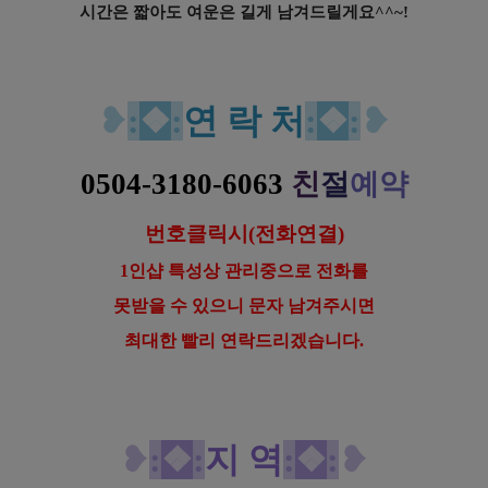
시간은 짧아도 여운은 길게 남겨드릴게요^^~!
강남 선릉역 1인샵 설이 스웨디시 로미로미 마사지
❥
:
❖
:
연 락 처
:
❖
:
❥
0504-3180-6063
친
절
예약
번호클릭시(전화연결)
1인샵 특성상 관리중으로 전화를
못받을 수 있으니 문자 남겨주시면
최대한 빨리 연락드리겠습니다.
❥
:
❖
:
지 역
:
❖
:
❥