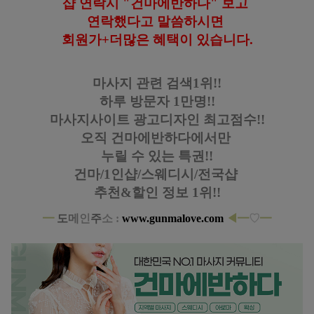
샵 연락시 "건마에반하다" 보고
연락했다고
말씀하시면
회원가+더많은 혜택이 있습니다
.
마사지 관련 검색1위!!
하루 방문자 1만명!!
마사지사이트 광고디자인
최고점수!!
오직 건마에반하다에서만
누릴 수 있는 특권!!
건마/1인샵/스웨디시/전국샵
추천&할인 정보 1위!!
━
도
메
인
주
소 :
www.gunmalove.com
◀
━
♡
━
강남 선릉역 1인샵 설이 스웨디시 로미로미 마사지