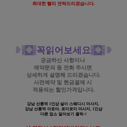
최대한 빨리 연락드리겠습니다.
https://www.gunmalove.com
건마에반하다 
공식 홈페이지
https://www.facebook.com/gunmalovekorea
 건마에반하다 페이스북
https://www.instagram.com/geonmaebanhada/
건마에반하다 
인스타그램
https://pf.kakao.com/_KWxmX
j
건마에반하다 
카카오 플러
스
#강남타이 #
강남마사지 #
강남테라피 #
강남센
슈얼 #
강남스웨디시 #
강남아로마
#
선릉역
타이 #
선릉역
마사지 #
선릉역
테라피 #
선릉역
센
슈얼 #
선릉역
스웨디시 #선릉역아로마
❥
:
❖
:
꼭읽어보세요
:
❖
:
❥
궁금하신 사항이나
예약문의 등
전화 주시면
상세하게 설명해 드리겠습니다.
사전예약 및 현금결제 시
적용되는 할인가격입니다.
강남 선릉역 1인샵 설이 스웨디시 마사지,
강남 선릉역 아로마, 로미로미 마사지,
1인샵
다른 업소 알아보기 클릭~!