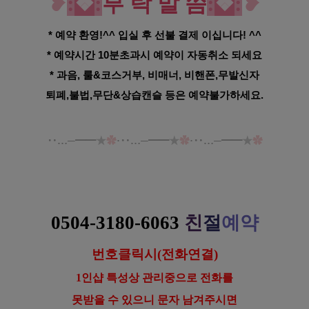
❥
:
❖
:
부 탁 말 씀
:
❖
:
❥
* 예약 환영!^^ 입실 후 선불 결제 이십니다! ^^
* 예약시간 10분초과시 예약이 자동취소 되세요
* 과음, 룰&코스거부, 비매너, 비핸폰,무발신자
퇴폐,불법,무단&상습캔슬 등은 예약불가하세요.
‥…─━━
★
✿
·‥…─━━
★
✿
·‥…─━━
★
✿
강남 선릉역 1인샵 설이 스웨디시 로미로미 마사지
0504-3180-6063
친
절
예약
번호클릭시(전화연결)
1인샵 특성상 관리중으로 전화를
못받을 수 있으니 문자 남겨주시면