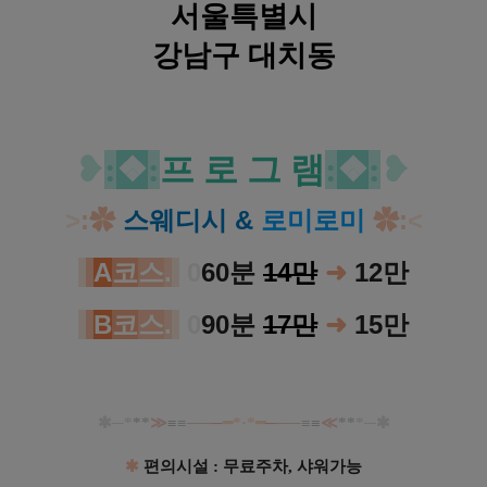
서울특별시
강남구 대치동
강남 선릉역 1인샵 설이 스웨디시 로미로미 마사지
❥
:
❖
:
프 로 그 램
:
❖
:
❥
>
:
✿
스웨디시 &
로미로미
✿
:
<
A
코
스
.
0
60분
14만
➜
12만
B
코
스
.
0
90분
17만
➜
15만
✱─
*
**
≫
≡
≡
──
─
━*·*━
─
──
≡
≡
≪
**
*
─✱
✱
편의시설 : 무료주차, 샤워가능