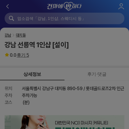
로
그
인
강남
대치동
강남 선릉역 1인샵 [설이]
0.0
후기
5
상세정보
후기·댓글
위치
서울특별시 강남구 대치동 890-59 / 롯데골드로즈2차 인근
주차
주차가능
코스
(분)