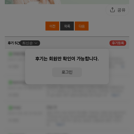
공유
이전
목록
다음
후기 5건
최신순
후기등록
하도 추천하길래 가봤더니
안녕은헬로
후기는 회원만 확인이 가능합니다.
왜 추천하는지 알게됨 ㅋㅋㅋ 다녀온 후로 제가 추천하고
2021-09-17 16:44:26
다니는중입니다. 여러분 여기 안가면 대체 어디갑니까 얼른
없음
가서 예지 원장님 보고 오세요 여러분들도 추천하고…
더
보기
로그인
정착합니다
eyoungae
지금까지 찾아 헤매던 시간이 다 헛수고라는걸 일깨워주네
2021-09-17 16:42:33
요 ㅋㅋ 원장님 손 진짜 빠르고 좋아요 가격대도 적당해서
없음
굿 앞으로는 예지 원장님한테만 받으러갑니다
더보기
진심 굿
minjl
일단 주차 시설 있어서 핵 편함 기대되는 마음으로 들어가서
2021-09-16 13:16:59
기다리는데 wow 딱 보자마자 다음에도 여기다 함 선릉역
없음
마사지는 이제 여기 말고는 발길도 안돌릴듯 짧은 시간이
었…
더보기