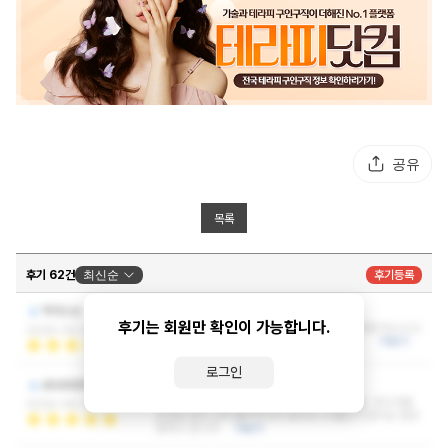
공유
목록
후기 62건
최신순
후기등록
훌륭 합니다~
박가스d
후기는 회원만 확인이 가능합니다.
훌륭해요 너무~시간 꽉꽉 채우고 관리는 두말하면 잔소리고
2026-06-26 14:41:37
관리사도 아름답고자주 자주 가고 싶네요 ㅎㅎ
더보기
로그인
취향저격
ehdrb9900
깔끔한 시설과 친절한 관리사님 인상적이었어요. 부드러운
2026-06-18 19:10:30
손길로 뭉친 근육 풀어주셔서 뭉친곳 다 풀린거 같아요 힐링
잘하고 갑니다.
더보기