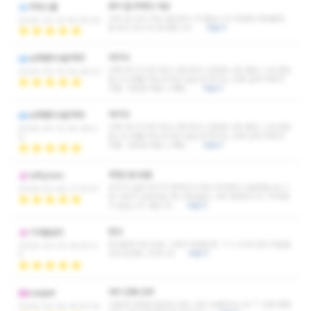
휴식 잘 취하다 가요
피자스쿨
너무 잘 쉬다 가요 힐링하기 딱 좋습니다 주말에 여유롭게
2026-03-14 16:00:52
잘 받고 갑니다 감사합니다.
더보기
여기다
슈퍼맨이사온맥주
진짜 여기가 찐이라고 생각하고 간만에 너무 좋은 스웨 받았
2026-03-10 05:28:51
습니다 할줄 아는데 많이 없는데 여기는 진짜 실력 자체가
다름. 가보면 바로 느껴짐 …
더보기
여기다
슈퍼맨이사온맥주
진짜 여기가 찐이라고 생각하고 간만에 너무 좋은 스웨 받았
2026-03-10 05:28:4
습니다 할줄 아는데 많이 없는데 여기는 진짜 실력 자체가
9
다름. 가보면 바로 느껴짐 …
더보기
추천으로 방문
luffyzoro
친구가 요즘 여기가 핫하다고 해서 추천받고 방문했는데 그
2026-03-06 17:12:57
런 이유가 있었네요 매니저님들도 너무 잘해주시고 부족함
이 없습니다. 좋은 추…
더보기
천사
디아블로즈
천사들만 계시네요 그래서 엔젤인듯 ㅋㅋ 20대 관리사분들
2026-03-03 18:50:3
인데 실력도 굿입니다
더보기
4
여기 진짜 강추
casper
이렇게 마음에 들었던 샵은 너무 오랜만입니다 ^^ 진짜 행복
2026-02-25 16:53:16