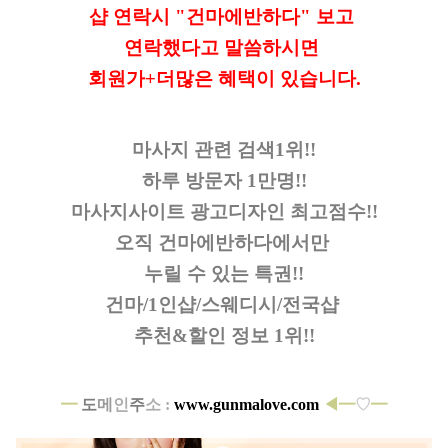
샵 연락시 "건마에반하다" 보고
연락했다고
말씀하시면
회원가+더많은 혜택이 있습니다.
마사지 관련 검색1위!!
하루 방문자 1만명!!
마사지사이트 광고디자인
최고점수!!
오직 건마에반하다에서만
누릴 수 있는 특권!!
건마/1인샵/스웨디시/전국샵
추천&할인 정보 1위!!
━
도
메
인
주
소 :
www.gunmalove.com
◀━
♡
━