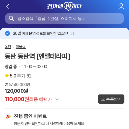
로
그
인
30일 이내 운영 정보를 확인한 업소입니다.
동탄
여울동
동탄 동탄역 [엔젤테라피]
영업 중
11:00 ~ 03:00
5.0
후기
62
21%
140,000원
120,000원
110,000원
최종 혜택가
쿠폰받기
정상가
140,000원
진행 중인 이벤트
건마에반하다 특별할인
-20,000원
방문 이벤트 확인하고 더 저렴하게 이용해 보세요.
이벤트 할인
-10,000원