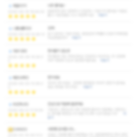
너무 좋아요~
재떨리111
꼼꼼하게 관리 잘해주고 친절하니 기분이가 좋네요! 피로도
2026-06-16 16:44:20
풀고 기분전환도 되고 대만족이요!
더보기
강추!
니뽕내뽕100
눈이 맑아진 기분이네요 뭉쳤던곳이싹풀리고많이가벼워졌
2026-06-09 14:28:13
어요엔젤강추!!
더보기
천사들이 있는곳
아우디89
천사들만 사는 천국인듯요! 친절하고 마사지는 굿! 간만에
2026-06-08 14:26:3
아주 마음에 드는곳 발견한거같네요
더보기
2
찐이네요
베르사체12
마사지 찐이네요! 간만에 제대로된 마사지 받은거 같네요
2026-06-05 13:08:3
힐링 제대로 하고가요~
더보기
0
진심으로 마음에 들었어요
우린하나다
기본코스 받았는데 너무 마음에 들어서 다음에는 다른코스
2026-06-01 17:14:54
도 받아볼 예정입니다 정말 최고에 시간이었습니다!
더
보기
사랑쌤 감사합니다...
CIANGO
오늘도 피로를 풀러 방문했습니다. 방문할때마다 항상 반갑
2026-04-16 09:13:0