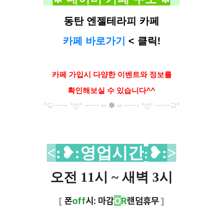
동탄 엔젤테라피 카페
카페 바로가기
< 클릭!
카페 가입시 다양한 이벤트와
정보를
확인해보실 수 있습니다^^
*
⊆
·····
·
*ღ
*
······
∞
✲
∞
······
*ღ
*
······
⊇
*
<
:❥
:영업시간
❥
:
>
:
오전 11시 ~ 새벽 3시
[
폰
off
시: 마감
O
R
랜덤휴무
]