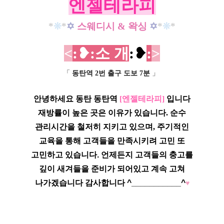
엔젤테라피
*
❊
*
✡
스웨디시 & 왁싱
✡
*
❊
*
<
:❥
:소 개
:❥
:
>
「
동탄역 2번 출구 도보 7분
」
안녕하세요 동탄 동탄역
[엔젤테라피]
입니다
재방률이 높은 곳은 이유가 있습니다. 순수
관리시간을 철저히 지키고 있으며, 주기적인
교육을 통해 고객들을 만족시키려 고민 또
고민하고 있습니다. 언제든지 고객들의 충고를
깊이 새겨들을 준비가 되어있고 계속 고쳐
나가겠습니다 감사합니다 ^___________^
♥