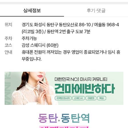
110,000원
최종 혜택가
상세정보
후기·댓글
위치
경기도 화성시 동탄구 동탄오산로 86-10 / 여울동 968-4
(리코빌 3층) / 동탄역 2번 출구 도보 7분
주차
주차가능
코스
감성 스웨디시 (60분)
안내
휴대폰 전원이 꺼져있는 경우 영업이 종료되었거나 임시 휴
무중입니다.
동
탄
.
동
탄역