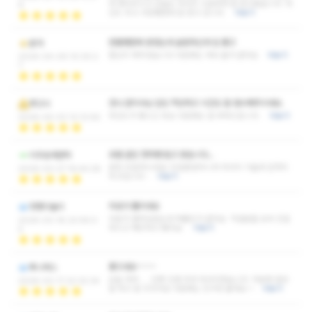
게 맞아주시고 오늘도 마사지 시원하게 잘 받고왔습니다. 마
6
인드 최고 사랑쌤한테 잘 받고 갑니다.
더보기
한별쌤한테 받았는데 슬림하신데 압 좋고
윤아
열심히 해주셨습니다 다음에도 계속 올거 같아요
더보기
2026-04-09 10:30:2
7
안나 관리사님 압도 적당하고 시간도 잘 엄수해주시네요.
푸고시
마인드가 좋으신 듯요 다음에도 잘 부탁드립니다.
더보기
2026-04-03 12:12:56
모델 같은 청하쌤 뵙고 왔습니다...
이무송계란탁
완전 친절하시네요! 친절뿐만아니라 마사지 기술과 압까지
2026-03-27 16:44:28
최고입니다~
더보기
피로가 풀리네요
멋쟁이놀이
피로가 쌓여있었는데 싹풀린거 같아요 직원분들 모두 친절
2026-03-18 22:56:0
하시고 깨끗하고 좋아요
더보기
5
좋으네요~~~~
투니버스
오늘 대박..... 진짜 인생 최대 마사지였습니다. 덕분에 힐링
2026-03-17 22:32:34
잘 하고 잘 쉬다가요 다음에는 친구랑 올게요~!
더보기