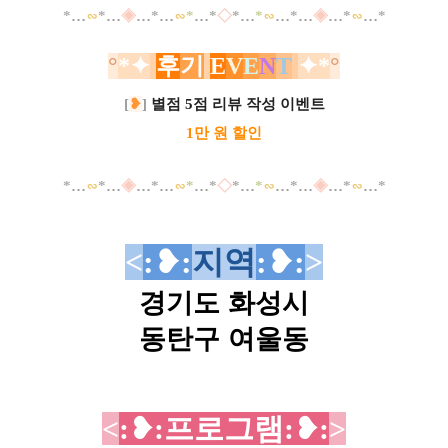
*
…
∽
*
…
◈
…
*
…
∽
*
…
*
◇
*
…
*
∽
…
*
…
◈
…
*
∽
…
*
°
*
✦
후
기
E
V
E
N
T
✦*
°
[
❥
]
별점 5점 리뷰 작성 이벤트
1만 원 할인
*
…
∽
*
…
◈
…
*
…
∽
*
…
*
◇
*
…
*
∽
…
*
…
◈
…
*
∽
…
*
<
:❥
:
지역
:❥
:
>
경기도 화성시
동탄구 여울동
<
:❥
:프로그램
:
❥
:
>