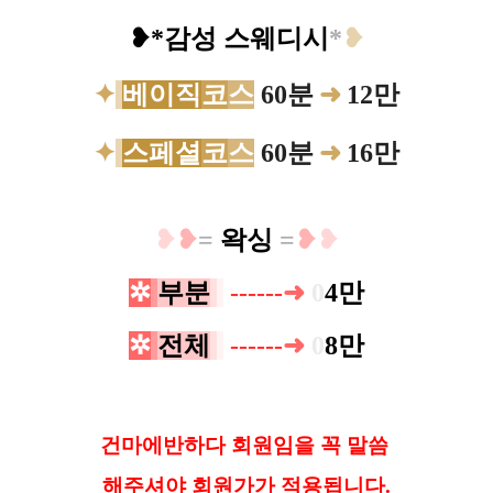
❥
*감성 스웨디시
*
❥
✦
베이직
코
스
60분
➜
12만
✦
스페셜
코
스
60분
➜
16만
❥
❥
=
왁싱
=
❥
❥
✲
부분
--
-
-
--
➜
0
4만
✲
전체
---
-
-
-
➜
0
8
만
건마에반하다 회원임을 꼭 말씀
해
주셔야 회원가가 적용됩니다.