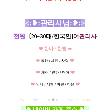
<
:❥
:관리사님
:❥
:
>
전원
〔20~30대/한국인
]
여관리사
❤️ 한나 / 한별
❤️
❤️
❤️
청하 / 세빈 / 사랑
❤️
❤️
채린 / 연하 / 현아
❤️
❤️
안나 / 서현 / 아린 / 하윤
*
⊆
·····
·
*ღ
*
······
∞
✲
∞
······
*ღ
*
······
⊇
*ㅁ
°*
❋
네이버 카페 주소
❋
*°