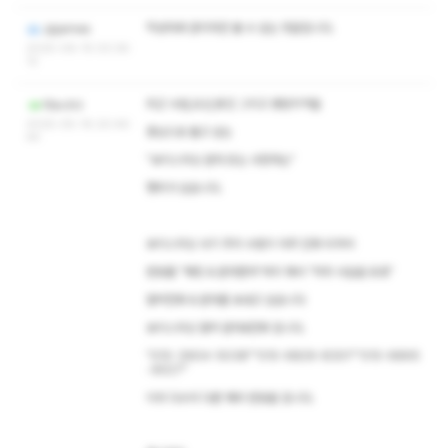
작성자와 관리자만 볼 수 있는 댓글입니다.
Jpjames
2025-06-15 03:36:
12
최근 수원,오산,용인 그리고 동탄지역을
아노나나
2025-05-16 20:46:
중심으로 돌고 있는
44
"보이스피싱 문자 또는 사칭하는"
행위가 있습니다.
보이스피싱 사기 주의 수법이 아주 진화 되어서
번호를 "해킹 & 문자캡쳐"까지 해서 "허위 사실을 유포"
협박전화 & 문자를 보내고 있습니다
보이스피싱 협박 문자&전화 입니다.
"010-3904-5038""010-6829-8301""010-6895
-9027"
이외 다수의 다른 해외 번호들 입니다.