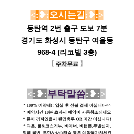
<
:
❥
:
오시는길
:❥
:
>
동탄역 2번 출구 도보 7분
경기도 화성시 동탄구 여울동
968-4
(리코빌 3층)
【
】
주차무료
<
:❥
:
부탁말씀
:❥
:
>
* 100% 예약제!! 입실 후 선불 결제 이십니다^^
* 예약시간 10분 초과시 예약이 자동취소되세요
* 폰이 꺼져있을시 랜덤휴무 OR 마감 이십니다!
* 과음, 룰&코스거부, 비매너, 비핸폰,무발신자,
퇴폐,불법, 무단&상습캔슬 등은 예약불가하세요