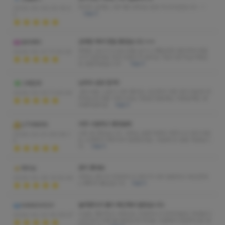
마사지 실력도 너무 좋으셨어요 안양 최고의샵입니다 ~ !
2026-05-06 05:18:0
더보기
2
섬세한 케어 정말 좋았습니다 ㅎㅎ
모비레이
매력도 있으시고 보드러운 손이 느껴질만큼 편안하게 받을
2026-05-01 17:02:25
수가 있었네요 칭찬 안할수가 없어요 가보시면 아실거에요
또 방문하겠습니다~
더보기
남자의 로망 합격!!
그레인져
관리사분 스킬이 너무 좋아요 나오면서 다른 관리사분과 마
2026-03-03 11:40:44
주쳤는데 다들 이쁘시네요 다음번 방문에는 다른분께도 받
아봐야겠어요
더보기
아주 시원하고 좋았숨돠
UTHMAN
너무 잘 받았습니다. 사장님 설명 자세히 해주시고 관리사분
2026-03-01 09:08:1
도 신경써서 해주셔서 잘받았네요. 다음에 또 방문 하겠습니
4
다.
더보기
관리 좋네요
하이슈
사장님 관리사 친절하시고 관리가 너무 꼼꼼하고 세심한게
2026-02-28 14:55:46
느껴져서 좋았습니다
더보기
놀러왔다가 몸이 뻐근해서 들렀습니다.
IVANOVICH
시설도 깨끗하고 사장님도 친절하시고 안마사분도 여성분이
2026-02-23 16:09:47
시라 압이 약할 줄 알았는데 의외로 시원해서 전반적으로 만