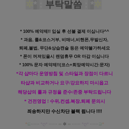
✲
*
:
부탁말씀
:
*
✲
* 100% 예약제!! 입실 후 선불 결제 이십니다^^
* 과음, 룰&코스거부, 비매너,비핸폰,무발신자,
퇴폐,불법, 무단&상습캔슬 등은 예약불가하세요
* 폰이 꺼져있을시 랜덤휴무 OR 마감 이십니다
* 100% 문자 예약제!!(코스+희망예약시간:문자)
*각 샵마다 운영방침 및 스타일과 장점이 다르니
타샵과 비교하거나 요구/강요하지 마시옵고
해당샵의 룰과 규정을 준수/존중 부탁드립니다
* 건전영업 ! 수위,컨셉,복장,퇴폐 문의시
죄송하지만 수신차단 블랙 됩니다 !!!!
*
⊆
·····
·
*ღ
*
······
∞
✲
∞
······
*ღ
*
······
⊇
*