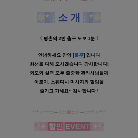
✲
*
:
소 개
:
*
✲
《
》
평촌역 2번 출구 도보 1분
안녕하세요 안양 [
룰루
] 입니다
최선을 다해 모시겠습니다 감사합니다!
외모와 실력 모두 출중한 관리사님들께
아로마, 스웨디시 마사지와 힐링을
즐기고 가세요~ 감사합니다 !
*
*
*
✦
***
::
─
✧
::
❁
::
✧
─
::
***
✦
*
*
*
°
*
✦
할인
E
V
E
N
T
✦
*
°