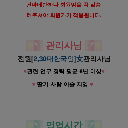
건마에반하다 회원임을 꼭 말씀
해
주셔야 회원가가 적용됩니다.
✲
*
:
관리사님
:
*
✲
전원
[
2,30대한국인
]
女
관리사님
♥️
관련 업무 경력 평균 6년 이상
♥️
♥️
딸기 사랑 이슬 지영
♥️
✲
*
:
영업시간
:
*
✲