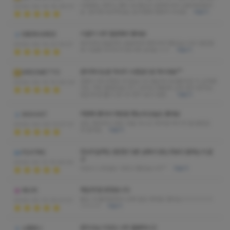
이번에도 해주신 쌤이 넘 열심히 잘해주셔서 감동해버렸어
2026-06-16 18:39:01
요. 관리에 녹아져있는 순수함에 정화가 되네요
더보기
시설이 너무 깔끔해서 좋네요
EBERHARDE
머리부터 발끝까지 꼼꼼하게 해주셔서 좋았습니다!! 편안함
2026-06-14 23:14:57
과 시원함 두가지가 동시에 있네요 ㅎㅎ
더보기
관리하시는분 마사지 수준급으로 하시네요^^
ARGOMETTO
성함이 하나?였던 것 같습니다 몇군데 다녀봤지만 이 근처에
2026-06-14 15:08:04
서는 가장 괜찮았습니다 스트레스때문에 근육 많이 뭉쳐있
었는데 잘 풀고 갑니다 후기 보고 방문…
더보기
저번에 좋아서 재방문 했는데 오늘도 좋네요
SIGHVAT
샵도 깔끔하고 많은 곳을 다니긴 하지만 여기가 젤 괜찮은
2026-06-09 12:57:31
것 같네요
더보기
마사지실력도 웬만한 다른 샵에서 받는것보다 잘하는거 같
FEATRIS
고
2026-05-12 15:46:54
외모나 스타일도 이쁘고 좋았습니다^^
더보기
재밌게 잘 받았습니다
제시카
몸도 다 풀려버려서 진짜 힐링 제대로 했어요ㅋㅋㅋㅋㅋㅋ
2026-05-10 05:41:51
ㅋㅋㅋㅋ
더보기
관리사님 미모도 너무 훌륭하시고
소풍왔니