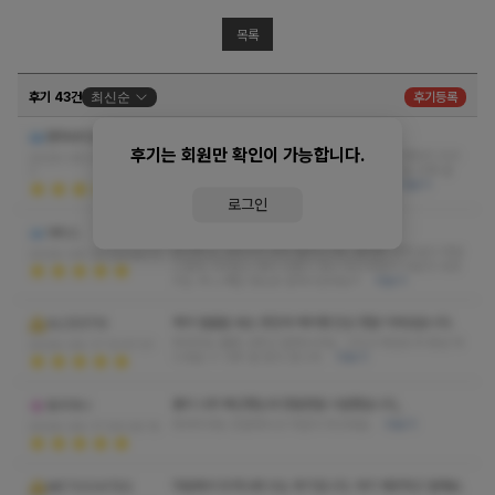
목록
후기 43건
최신순
후기등록
미소쌤 진심 클라스가 미쳤어요ㅋㅋㅋ
캔하바이브
후기는 회원만 확인이 가능합니다.
대기하면서 보는데 다 이뻐서 다음엔 저쌤으로 해야지 미리
2026-06-23 09:53:4
픽해놨음 근데 진짜 개잘고른 거였음 ㅋㅋㅋ 스킬 진짜 말
7
안되고 걍 받는 내내 헤벌레...하면서 받음…
더보기
로그인
사랑쌤 후기에요!
아티스
중간에 눈 감았다가 잠깐 졸았는데도 불편함 전혀 없이 자연
2026-06-20 03:44:11
스럽게 이어졌고 케어 흐름이 워낙 부드러워서 피로가 사라
지는 게 느껴질 정도로 잘하시던데요?!
더보기
제가 얼굴을 보는 편인데 체리쌤 진심 정말 이쁘셨습니다.
ALCESTIS
마사지도 물론 너무나 잘하시구요. 그리고 마인드가 장난 아
2026-06-17 12:57:31
니네요 ㅎ 너무 잘 받고 갑니다
더보기
몸이 너무 뻐근했는데 정말정말 시원했습니다,,
토리아니
마사지사도 친절하시고 지압이 최고네요
더보기
2026-06-17 09:26:15
마음에서 우러나와 쓰는 후기입니다. 여기 깨끗하고 잘해요.
METOCHITES