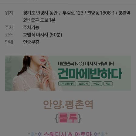
위치
경기도 안양시 동안구 부림로 123 / 관양동 1608-1 / 평촌역
2번 출구 도보 1분
주차
주차가능
코스
호텔식 마사지 (50분)
안내
연중무휴
안양.평촌역
{
룰루
}
*
❊
*
✡
스웨디시 & 아로마
✡
*
❊
*