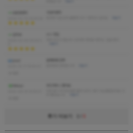
족했습니다
더보기
가성비헌터
오운완헌터
응대와 시설 모두 훌륭해 다시 이용하고 싶어요
더보기
2026-02-10 23:43:24
ㄹㅇ 맛집
압무새
하체 조지고 왔는데 스트레칭 제대로 해주심. 단골 예약.
2026-02-05 20:42:2
더보기
9
말해뭐해 만족
juuui
말해뭐해 만족합니다!
더보기
2024-10-17 15:54:01
없음
부드러우니 좋아요
Kkkoui
어제 몸이 무거워 몸좀 풀려 갔더니 몸이 녹는줄알았네요 너
2024-09-14 15:55:41
무 좋았습니다.
더보기
없음
후기 더보기
1
/
3