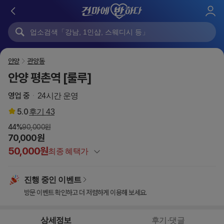
로
그
인
안양
관양동
안양 평촌역 [룰루]
영업 중
24시간 운영
5.0
후기
43
44%
90,000원
70,000원
50,000원
최종 혜택가
정상가
90,000원
진행 중인 이벤트
건마에반하다 특별할인
-20,000원
방문 이벤트 확인하고 더 저렴하게 이용해 보세요.
이벤트 할인
-20,000원
50,000원
최종 혜택가
상세정보
후기·댓글