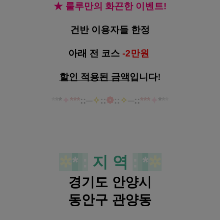
★ 룰루만의 화끈한 이벤트!
건반 이용자들 한정
아래 전 코스
-2만원
할인 적용된 금액
입니다!
*
*
*
✦
***
::
─
✧
::
❁
::
✧
─
::
***
✦
*
*
*
✲
*
:
지 역
:
*
✲
경기도 안양시
동안구 관양동