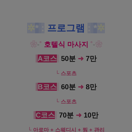
✲
*
:
프로그램
:
*
✲
❀
-
˚
호
텔
식 마사지
˚
-
❀
A코스
50분
➜
7만
└ 스포츠
B코스
60분
➜
8만
└ 스포츠
C코스
70분
➜
10만
└ 아로마 + 스웨디시 + 찜 + 관리