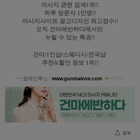
마사지 관련 검색1위!!
하루 방문자 1만명!!
마사지사이트 광고디자인
최고점수!!
오직 건마에반하다에서만
누릴 수 있는 특권!!
건마/1인샵/스웨디시/전국샵
추천&할인 정보 1위!!
━
도
메
인
주
소 :
www.gunmalove.com
◀━
♡
━
공유