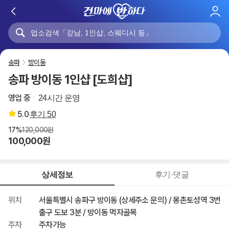
로
그
인
송파
방이동
송파 방이동 1인샵 [도희샵]
영업 중
24시간 운영
5.0
후기
50
17%
120,000원
100,000원
상세정보
후기·댓글
위치
서울특별시 송파구 방이동 (상세주소 문의) / 몽촌토성역 3번
출구 도보 3분 / 방이동 먹자골목
주차
주차가능