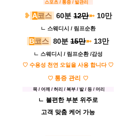
스포츠 / 통증 / 발관리
ㅡ
❥
A
코
스
60분
12만
➼
10만
ㄴ 스웨디시 / 림프순환
B
코
스
80분
15만
➼
13만
ㄴ 스웨디시 / 림프순환 /감성
♡ 수용성 천연 오일을 사용 합니다 ♡
통증 관리
♡
♡
ㅡㅡ
목 / 어깨 / 허리 / 복부 / 발 / 등 / 머리
ㅡ
ㅡ
ㄴ 불편한 부분 위주로
고객 맞춤 케어 가능