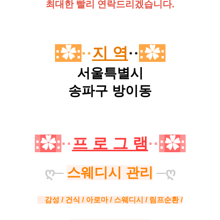
최대한 빨리 연락드리겠습니다.
:✿:
··
지 역
··
:✿:
서울특별시
송파구
방이동
:
✿
:
··
프 로 그 램
··
:
✿
:
스웨디시 관리
ღ
─
─
ღ
ㅡ
감성 / 건식 / 아로마 / 스웨디시 / 림프순환 /