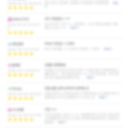
관리사님이 실력자. 한번쯤 지인한테도 추천할만함
더보
2026-04-18 19:08:45
기
여기 추천한다 .ㅋㅋ
dden2332
감성 마사지 이거 ㅈㄴ 추천한다 . 그냥 다른샵이랑은 다른
2026-04-14 20:09:2
재미가 있네 ㅋㅋ
더보기
5
마사지 맛집임 ㅋ 강추!!
파도문장
여긴 저장해둠 ㅋㅋ 마사지 맛집임 ㅋ 강추!!
더보기
2026-04-11 21:11:44
단골집 변경완료
올베르
동생놈이 아직도여기모르냐며 ㅋㅋ혼났네요 와서받아보고
2026-03-11 16:06:14
왜혼냈는지.. 왜이제알았을까 ㅠㅠ 내가가던곳들..나쁘진않
았지만 단골집변경예약이요 ..
더보기
친절 깔끔 실력 삼박자가 완벽한 곳
Sonya
다들친절하시고 엄청고급지고 깨끗하네요 드감과동시에 기
2026-03-08 19:21:53
분좋네요 마사지실력들까지 최고입니다
더보기
지압 ㅎㄷ
시나모룡
마사지선생님 지압이 ㅎㄷㄷ 발로밟아주시는것도 뭉친근육
2026-02-26 01:37:05
너무잘풀어주셔가지고 진짜 너무좋게잘받았어요 다음에 또
올깨요!
더보기