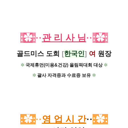
:
✿
:
··
관 리 사 님
··
:
✿
:
골드미스 도희
[
한국인
]
여
원장
✲
국제휴먼(미용&건강) 올림픽대회 대상
✲
✲
괄사 자격증과 수료증 보유
✲
:✿:
··
영 업 시 간
··
:✿: