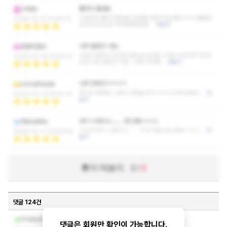
퀄리티 좋내요
기계새
시설부터 퀄리티좋내요 정성을다해서 압도좋으시고 젤중헌
2026-02-21 01:45:13
게 마사지라 전 너무만족했네요
더보기
너무 잘받고 가요..
전엔막걸리
나와서 걸어서 집가는길에 글 남겨요 스웨디시마사지 첨 받
2026-02-16 18:54:37
는데 너무 잘받고 가요.. 진짜 신세계
더보기
너무 만족크ㅋㅋㅋㅋ
UnclePower
여기는 제대로 스웨디시였습니다ㅋㅋㅋㅋ너무 만족크
더
2026-02-13 18:55:19
보기
여기 스웨디시.........찡 진짜 ㅎㅎㅎ
RetroMan
그리고 여기 스웨디시....... 기가 막힙니다 진짜 ㅎㅎㅎ
더
2026-02-11 20:55:59
보기
후기 더보기
1
/
3
댓글 124건
ㅋㅅㅅㅇ부탁드려요
Fhdksl102
댓글은 회원만 확인이 가능합니다.