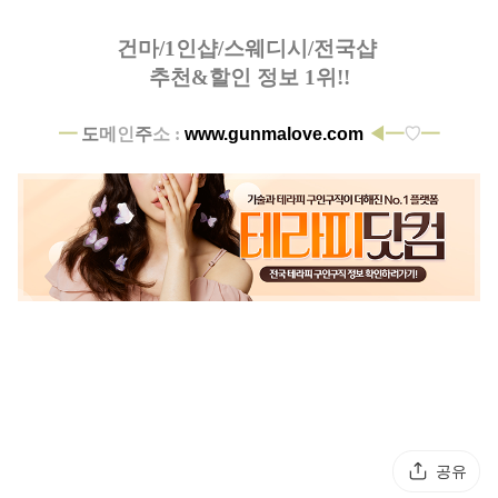
건마/1인샵/스웨디시/전국샵
추천&할인 정보 1위!!
━
도
메
인
주
소 :
www.gunmalove.com
◀━
♡
━
공유