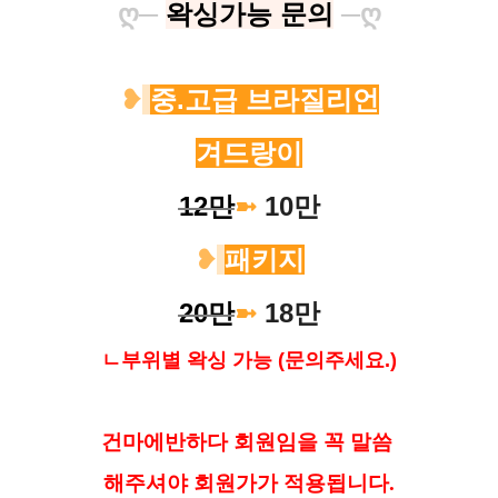
ღ
─
왁싱가능 문의
─
ღ
❥
중.고급 브라질리언
겨드랑이
12만
➼
10만
❥
패키지
20만
➼
18만
ㄴ부위별 왁싱 가능 (문의주세요.)
건마에반하다 회원임을 꼭 말씀
해
주셔야 회원가가 적용됩니다.