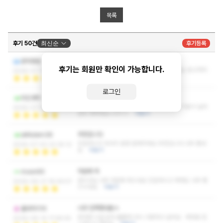
목록
후기 50건
최신순
후기등록
좋은 시간 보내구 갑니다
포차중문
후기는 회원만 확인이 가능합니다.
센스있는 성격에 특출난 관리 실력 그리고 재밌는 토크까지
2026-07-17 20:43:26
너무나 좋은 시간 보내구 갑니다 ~
더보기
로그인
행복했습니다ㅎㅎ
뮈친샛끼
관리도 잘하시고 굉장히 친절하셔서 받는 내내 기분이 날아
2026-07-10 02:24:31
갈듯 행복했습니다ㅎㅎ
더보기
추천입니다
skfkdem36
친절하시구 마사지 엄청 잘해주세요 추천입니다 너무 좋네
2026-07-02 22:35:12
요
더보기
마음에 쏙
moon90
관리사님 너무 마음에 쏙드네요 친절하시고 매력도 너무 좋
2026-06-21 18:49:57
으시네요
더보기
너무 만족했네욤ㅎ
몰라저기야
응대와 시설 모두 훌륭해 다시 이용하고 싶어요 제대로 된
2026-06-14 17:48:55