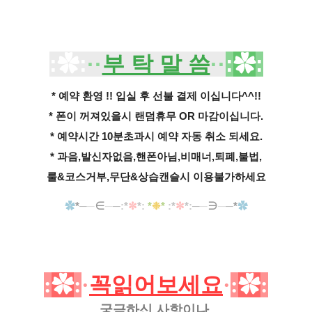
:
✿
:
··
부 탁 말 씀
··
:
✿
:
* 예약 환영 !! 입실 후 선불 결제 이십니다^^!!
* 폰이 꺼져있을시 랜덤휴무 OR 마감이십니다.
* 예약시간 10분초과시 예약 자동 취소 되세요.
* 과음,발신자없음,핸폰아님,비매너,퇴폐,불법,
룰&코스거부,무단&상습캔슬시 이용불가하세요
✿
*
─
─
∈
─
─
:
*
✼
*
:
*
❉
*
:
*
✼
*
:
─
─
∋
─
─
*
✿
:
✿
:
·
꼭읽어보세요
·
:
✿
:
궁금하신 사항이나