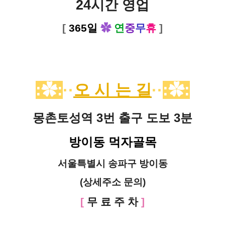
24시간 영업
[
365일
✿
연
중
무
휴
]
:✿:
··
오 시 는 길
··
:✿:
몽촌토성역 3번 출구 도보 3분
방이동 먹자골목
서울특별시 송파구 방이동
(상세주소 문의)
[
무 료 주 차
]