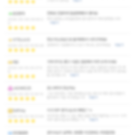
스웨디시 였어요
더보기
전화로 친절하게 잘설명해줘서 좋아요
음양쌍마
제가 원하는스타일분한테 관리받아서 매우만족합니다!!
2026-05-06 09:45:0
더보기
0
항상 웃는모습으로 들어와줘서 너무고마워요
VITELLIUS
갈때마다 기분좋아지고 돈이 하나도 안아까워요
더보기
2026-05-03 14:55:46
가게 위치도 좋고 시설도 깔끔해서 자주 오게 되네요
데오
관리사님 마인드가 워낙 좋아서 내상 입을일이 없습니다 세
2026-04-30 20:27:4
련된 분위기 속에서 힐링하고 싶을 때 여기만한 곳이 없네요
6
늘 감사합니다
더보기
포스부터가 장난아님
JADWIDZE
그냥 대우받는 기분 제대로났고요 관리사 매우 준수한분이
2026-04-28 12:34:10
들어와서 기분 최고였습니다
더보기
이거 자꾸 생각나는데 어쩌죠 ? ㅎ
SoftVoy
마사지로 받을 수 있는 쾌감 끝을 찍은거같아요 ㅎㅎㅎ 이거
2026-04-20 18:01:40
자꾸 생각나는데 어쩌죠 ? ㅎ
더보기
관리사님이 실력자. 한번쯤 지인한테도 추천할만함
잔잔물결총