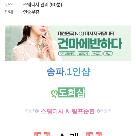
코스
스웨디시 관리 (60분)
안내
연중무휴
송파
.1인샵
ღ
도희샵
*
❊
*
✡
스웨디시 & 림프순환
✡
*
❊
*