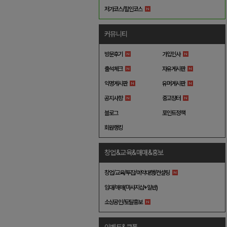
저가코스/할인코스
커뮤니티
방문후기
가입인사
출석체크
자유게시판
익명게시판
유머게시판
공지사항
중고장터
블로그
포인트정책
회원랭킹
창업&교육&매매&홍보
창업/교육/투잡/예약대행/컨설팅
임대/매매(마사지샵+일반)
소상공인/토탈홍보