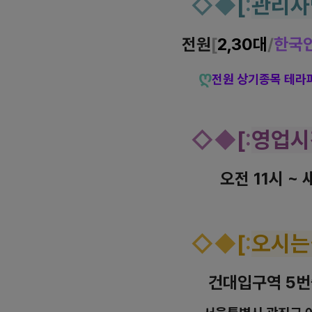
◇
◆
[
:
관리사
전원
[
2,30대
/
한국
ღ
전원 상기종목 테라
◇
◆
[
:
영업시
오전 11시 ~ 
◇
◆
[
:
오시는
건대입구역 5번