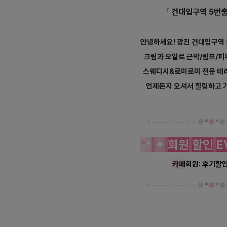
「
건대입구역 5번출
안녕하세요! 광진 건대입구역
크림과 오일로 근막/림프/
스웨디시&로미로미 전문 테라
언제든지 오셔서 힐링하고 
✦
───
*
──
✧
─
❊
*
❊
*
❊
°
*
✦
회원
할인
E
카페
회원: 후기할
✦
───
*
──
✧
─
❊
*
❊
*
❊
광진
건대입구역 더테라피 스웨디