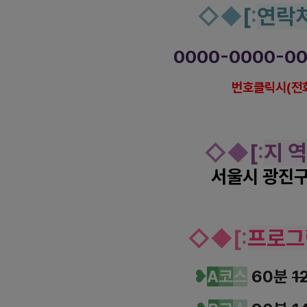
◇
◆
[
:
연락
0000-0000-0
번호클릭시(전
◇
◆
[
:
지 역
서울시 광진구
광진
건대입구역 더테라피 스웨디
◇
◆
[
:
프로그
❥
A
코
스
60분
1