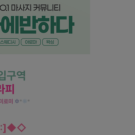
 마사지 실력은 여기가 최고!
입구역
라피
로미로미
✡
*
❊
*
:
]
◆
◇