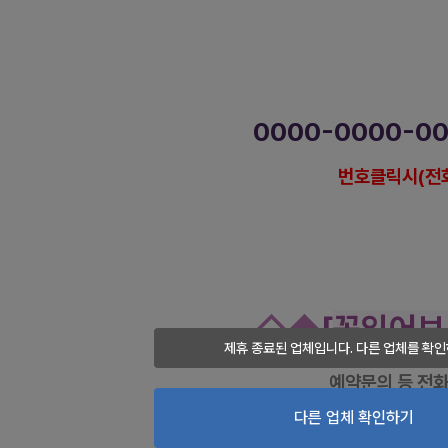
광진
건대입구역 더테라피 스웨디
0000-0000-0
번호클릭시(전
https://www.gunmalove.com
건마에
https://www.facebook.com/gunmaloveko
https://www.instagram.com/geonmaebanha
https://pf.kakao.com/_KWxmX
j
건마에
#광진타이 #
광진
마사지 #
광진
테라피 #
광진
센
슈
#
구의역
타이 #
구의역
마사지 #
구의역
테라피 #
구의역
센
◇
◆
[
꼭읽어보
제휴 종료된 업체입니다. 다른 업체를 확인
궁금하신 사
예약문의 등
전화
상세하게 설명해 드
다른 업체 확인하기
사전예약 및 현