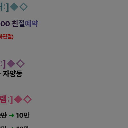
처
:
]
◆
◇
000
친
절
예약
화연결)
:
]
◆◇
 자양동
시 로미로미 마사지
램
:
]
◆
◇
2만
➜
10만