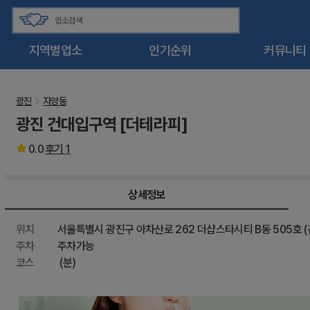
지역별업소
인기순위
커뮤니티
광진
자양동
광진 건대입구역 [더테라피]
0.0
후기
1
상세정보
위치
서울특별시 광진구 아차산로 262 더샵스타시티 B동 505호 (
주차
주차가능
코스
(분)