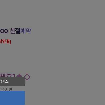
시 로미로미 마사지
000
친
절
예약
화연결)
반하다 
공식 홈페이지
rea
 건마에반하다 페이스북
da/
건마에반하다 
인스타그램
반하다 
카카오 플러
스
얼 #
광진
스웨디시 #
광진
아로마
슈얼 #
구의역
스웨디시 #구의역
아로마
세요
]
◆◇
하세요.
항이나
 주시면
리겠습니다.
금결제 시