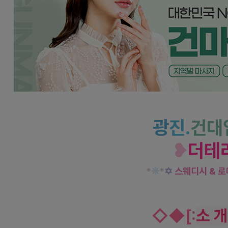
광진 건대입구역 더테라피 스웨디시 로미로미
광
진.
건대
❥
더테
*
❊
*
✡
스웨디시 & 
◇
◆
[
:
소 개