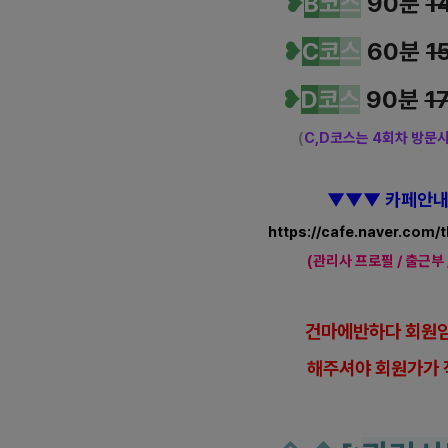
❥
B
코
스
90분
1
❥
C
코
스
60분
1
❥
D
코
스
90분
1
(
C,D코스는 4회차 방문
▼
▼
▼
카페안
https://cafe.naver.com
(관리사 프로필 / 출근부 
건
마에반하다 회원임
해
주셔야 회원가가 