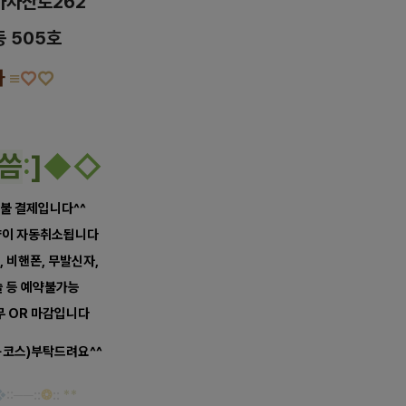
아차산로262
 505호
차
≡
♡
♡
씀
:
]
◆
◇
 선불 결제입니다^^
예약이 자동취소됩니다
, 비핸폰, 무발신자,
슬 등 예약불가능
무 OR 마감입니다
+코스)부탁드려요^^
❖
::
─
─
::
❂
::
**