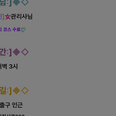
님
:
]
◆
◇
인
]
女
관리사님
ღ
피 코스 수료
간
:
]
◆◇
새벽 3시
길
:
]
◆◇
출구 인근