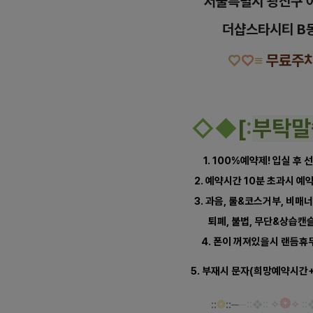
서울특별시 광진구 
더샵스타시티 B동
♡
♡
≡
무료주
◇
◆
[
:
부탁말
1. 100%예약제! 입실 후
2. 예약시간 10분 초과시 
3. 과음, 룰&코스거부, 비매너
퇴폐, 불법, 무단&상습캔
4. 폰이 꺼져있을시 랜듬휴
5. 부재시 문자(희망예약시간
❂
::
❂
::
─
─
::
❖
::
✧
✧
::