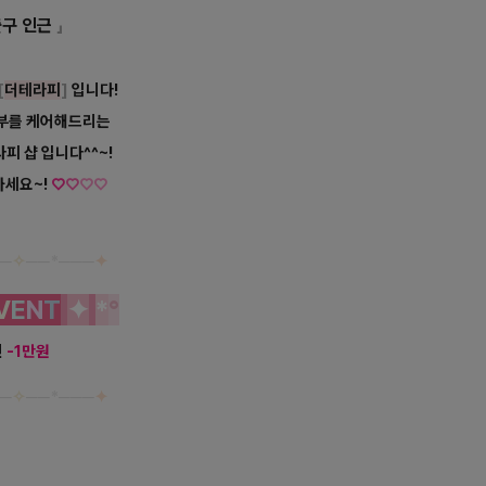
구 인근
」
[
더테라피
]
입니다!
피부를 케어해드리는
피 샵 입니다^^~!
가세요~!
♡
♡
♡
♡
─
✧
──
*
───
✦
V
E
N
T
✦
*
°
인
-1만원
─
✧
──
*
───
✦
시 로미로미 마사지