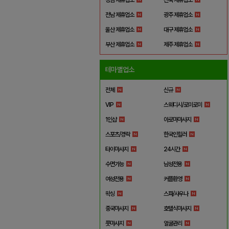
전남 제휴업소
광주 제휴업소
울산 제휴업소
대구 제휴업소
부산 제휴업소
제주 제휴업소
테마별업소
전체
신규
VIP
스웨디시/로미로미
1인샵
아로마마사지
스포츠/경락
한국인힐러
타이마사지
24시간
수면가능
남성전용
여성전용
커플환영
왁싱
스파/사우나
중국마사지
호텔식마사지
풋마사지
얼굴관리