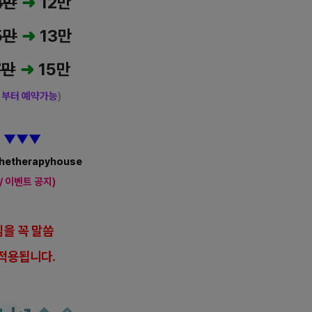
4만
➜
12만
5만
➜
13만
7만
➜
15만
시부터 예약가능
)
내
▼
▼
▼
/thetherapyhouse
/ 이벤트 공지)
을 꼭 말씀
적용됩니다.