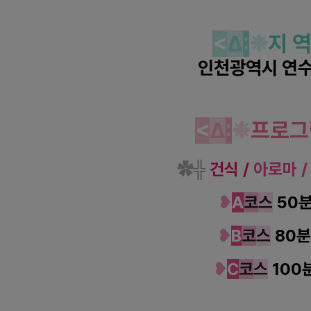
<
Δ
:
❉
지 
인천광역시
연수
인천 연수역 산토리니 건식 
<
Δ
:
❉
프로그
✿
╬
건식 /
아로마 
❥
A
코
스
50
❥
B
코
스
80분
❥
C
코
스
100