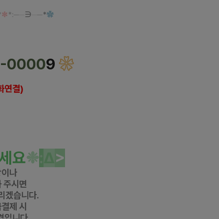
*
✼
*
:
─
─
∋
─
─
*
✿
아로마 마사지
-0000
9
❀
화연결)
반하다 
공식 홈페이지
rea
 건마에반하다 페이스북
da/
건마에반하다 
인스타그램
반하다 
카카오 플러
스
얼 #인천
스웨디시 #인천
아로마
슈얼 #
연수
역
스웨디시 #
연수
역
아로마
세요
❉
:
Δ
>
항이나
 주시면
리겠습니다.
금결제 시
격입니다.