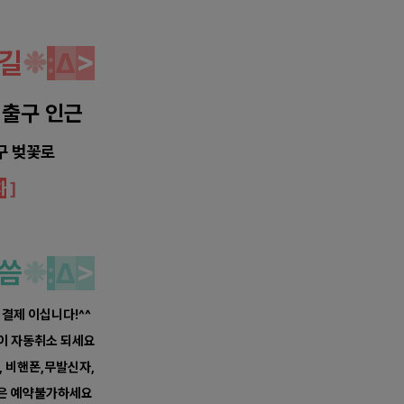
길
❉
:
Δ
>
 출구 인근
구 벚꽃로
차
]
씀
❉
:
Δ
>
불 결제 이십니다!^^
약이 자동취소 되세요
, 비핸폰,무발신자,
등은 예약불가하세요