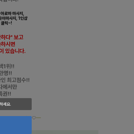
 아로마 마사지,
 타이마사지,
1인샵
 클릭~!
반하다" 보고
씀하시면
이 있습니다
.
1위!!
만명!!
자인
최고점수!!
다에서만
특권!!
디시/전국샵
하세요.
1위!!
love.com
◀
━
♡
━
아로마 마사지