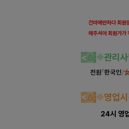
건
마에반하다 회원임
해
주셔야 회원가가 
<
Δ
:
❉
관리사
전원
「
한
국인
/
<
Δ
:
❉
영업시
24시 영업