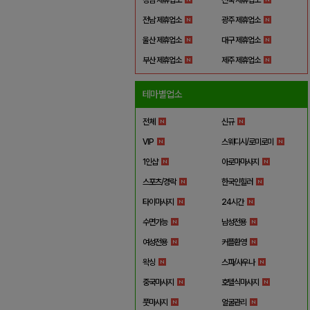
전남 제휴업소
광주 제휴업소
울산 제휴업소
대구 제휴업소
부산 제휴업소
제주 제휴업소
테마별업소
전체
신규
VIP
스웨디시/로미로미
1인샵
아로마마사지
스포츠/경락
한국인힐러
타이마사지
24시간
수면가능
남성전용
여성전용
커플환영
왁싱
스파/사우나
중국마사지
호텔식마사지
풋마사지
얼굴관리