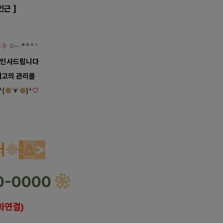
인근 ]
~
❥
≡
-
-
*
*
*
*
] 인사드립니다
최고의
관리를
⁺(
●
˙▾˙
●
)⁺
♡
아로마 마사
지
처
❉
:
Δ
>
0-0000
❀
화연결)