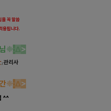
을 꼭 말씀
적용됩니다.
님
❉
:
Δ
>
女
」
관리사
간
❉
:
Δ
>
 ^^