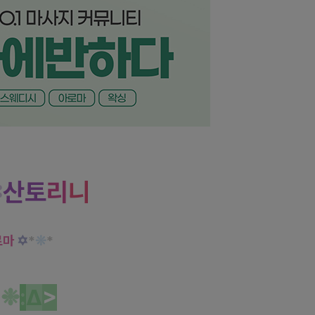
지 깨끗한 고급 테라피!
✼
산
토
리
니
로마
✡
*
❊
*
개
❉
:
Δ
>