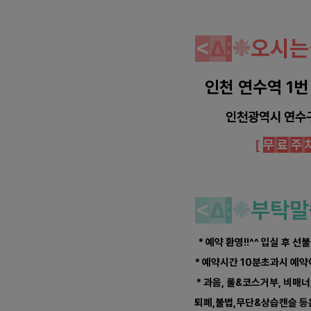
<
Δ
:
❉
오시는
인천 연수역 1번
인천광역시 연수
[
무
료
주
<
Δ
:
❉
부탁말
* 예약 환영!!^^ 입실 후 선
* 예약시간 10분초과시 예
* 과음, 룰&코스거부, 비매너
퇴폐,불법,무단&상습캔슬 