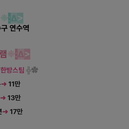
역
❉
:
Δ
>
구 연수역
아로마 마사
지
램
❉
:
Δ
>
/ 한방스팀
╬
✿
분
➜
11만
➜
13만
분
➜
17만