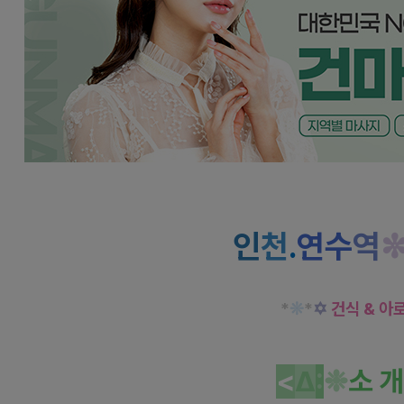
인천 연수역 산토리니 건식 아로마 마사
인
천
.
연수
역
*
❊
*
✡
건식 & 아
<
Δ
:
❉
소 