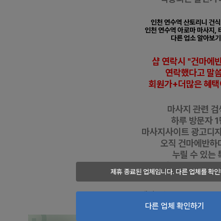
인천 연수역 산토리니 건식
인천 연수역 아로마 마사지
,
다른 업소 알아보기
샵 연락시 "건마에
연락했다고
말
회원가+더많은 혜택
마사지 관련 검색
하루 방문자 1
마사지사이트 광고디
오직 건마에반하
누릴 수 있는 
건마/1인샵/스웨
제휴 종료된 업체입니다. 다른 업체를 확인
추천&할인 정보 
━
도
메
인
주
소 :
www.gunma
다른 업체 확인하기
인천 연수역 산토리니 건식 