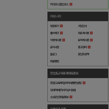
저가코스/할인코스
커뮤니티
방문후기
가입인사
출석체크
자유게시판
익명게시판
유머게시판
공지사항
중고장터
블로그
포인트정책
회원랭킹
창업&교육&매매&홍보
창업/교육/투잡/예약대행/컨설팅
임대/매매(마사지샵+일반)
소상공인/토탈홍보