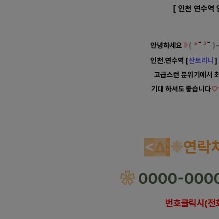
[ 인천 연수역 
❥
(
*
˘
³
˘
)
안녕
하세요
인천.연수역 [
산토리니
고급스런 분위기에서 
기대 하셔도 좋습니다
♡
인천 연수역 산토리니 건식 
<
Δ
:
❉
연락
❀
0000-000
번호클릭시(전