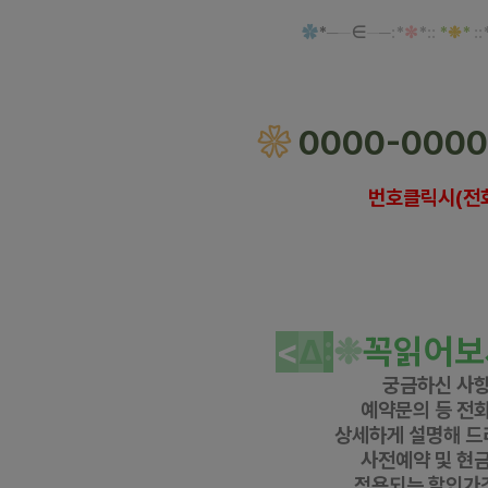
✿
*
─
─
∈
─
─
:
*
✼
*
::
*
❉
*
::
인천 연수역 산토리니 건식 
❀
0000-0000
번호클릭시(전
https://www.gunmalove.com
건마에
https://www.facebook.com/gunmaloveko
https://www.instagram.com/geonmaebanha
https://pf.kakao.com/_KWxmX
j
건마에
#인천타이 #인천
마사지 #인천
테라피 #인천센
슈
#연수역
타이 #
연수
역
마사지 #
연수
역
테라피 #
연수
역
센
<
Δ
:
❉
꼭읽어보
궁금하신 사
예약문의 등
전화
상세하게 설명해 드
사전예약 및 현
적용되는 할인가