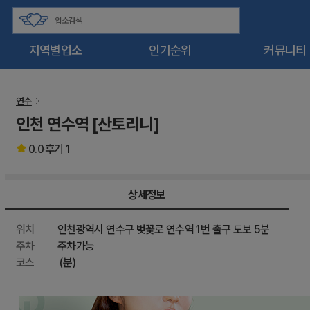
지역별업소
인기순위
커뮤니티
연수
인천 연수역 [산토리니]
0.0
후기
1
상세정보
위치
인천광역시 연수구 벚꽃로 연수역 1번 출구 도보 5분
주차
주차가능
코스
(분)