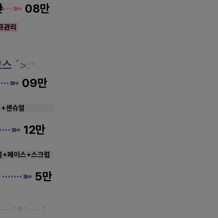
만
·
··
➼
08만
프관리
코
스
˚>
:
*
·
·
··➼
09만
+
센슈얼
ㅡㅡ---ㅡ
·
·
·
·➼
12만
얼+페이스+스크럽
-
·
·
·
·
·
·
·➼
5만
······
*
✲
*
······
*