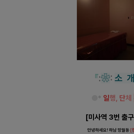
『
:
❀
:
소 
●
*
일
행,
단
체
[미사역 3번 출구
안녕하세요! 하남 망월동
[