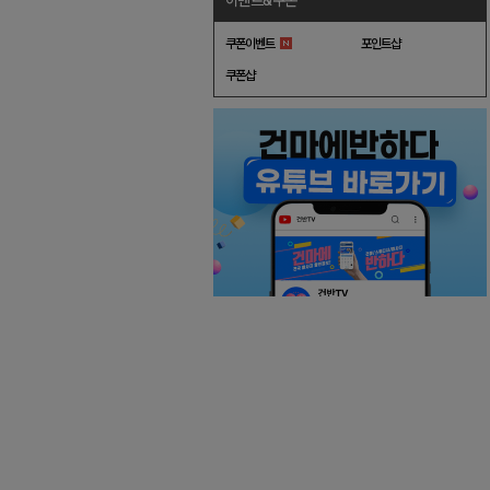
이벤트&쿠폰
쿠폰이벤트
포인트샵
쿠폰샵