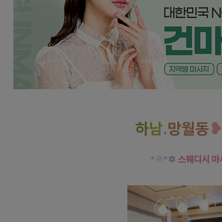
하
남
.
망월동
*
❊
*
✡
스웨디시 마