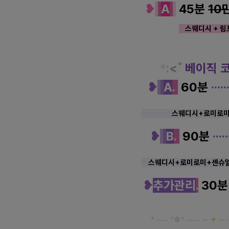
❥
A
45분
10
스웨디시 + 림
*
:
<˚
베이직 
❥
A
.
60분
·
·
·
·
·
ㅡㅡ---ㅡ
스웨디시
+로미로미
❥
B
.
90분
·
·
·
·
·
ㅡ
스웨디시
+로미로미+
센슈
❥
추가관리
.
30분
*
·····
·
*
✲
*
·······
∽
✦
∽
·