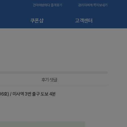
건마에반하다 즐겨찾기
관리자에게 쪽지보내기
쿠폰샵
고객센터
후기·댓글
6호) / 미사역 3번 출구 도보 4분