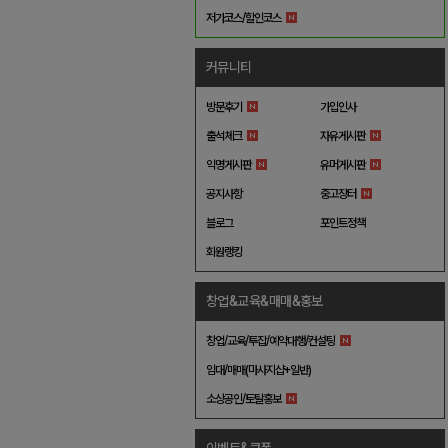
저가코스/할인코스
커뮤니티
방문후기
가입인사
출석체크
자유게시판
익명게시판
유머게시판
공지사항
중고장터
블로그
포인트정책
회원랭킹
창업&교육&매매&홍보
창업/교육/투잡/예약대행/컨설팅
임대/매매(마사지샵+일반)
소상공인/토탈홍보