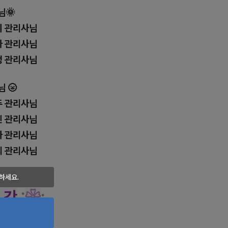
님🌞
비
관리사님
나
관리사님
정
관리사님
님 🌝
두
관리사님
민
관리사님
아
관리사님
희
관리사님
하세요.
 간
:
❀
:
』
새벽 4시