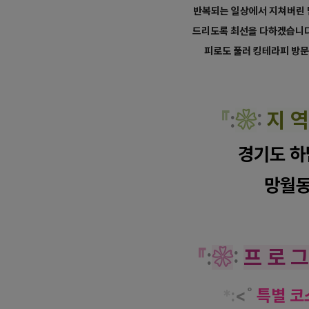
반복되는 일상에서 지쳐버린 
드리도록 최선을 다하겠습니다
피로도 풀러 킹테라피 방
『
:
❀
:
지 역
경기도 하
망월
『
:
❀
:
프 로 그
*
:
<˚
특별 코