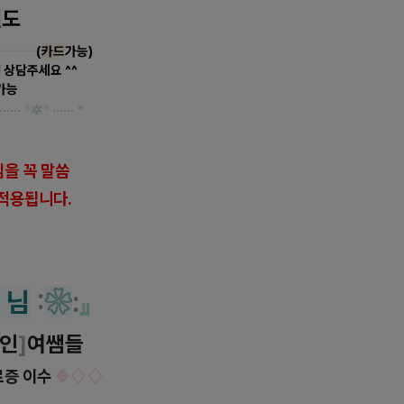
별도
ㅡㅡㅡㅡ
(
카드
가능)
 상담주세요 ^^
가능
······
*
✲
*
······
*
을 꼭 말씀
적용됩니다.
 님
:
❀
:
』
인
]
여쌤들
료증 이수
✥♢♢