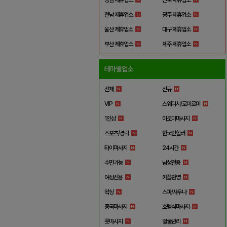
전남 제휴업소
광주 제휴업소
울산 제휴업소
대구 제휴업소
부산 제휴업소
제주 제휴업소
테마별업소
전체
신규
VIP
스웨디시/로미로미
1인샵
아로마마사지
스포츠/경락
한국인힐러
타이마사지
24시간
수면가능
남성전용
여성전용
커플환영
왁싱
스파/사우나
중국마사지
호텔식마사지
풋마사지
얼굴관리