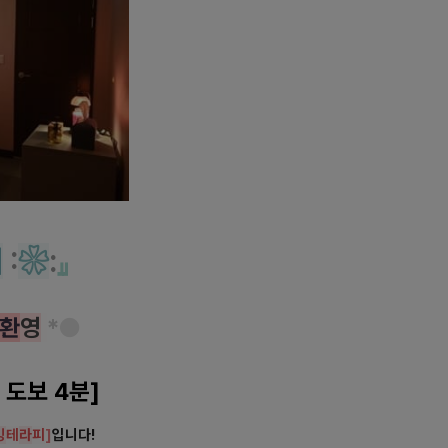
개
:
❀
:
』
환
영
*
●
 도보 4분]
킹
테
라
피
]
입니다!