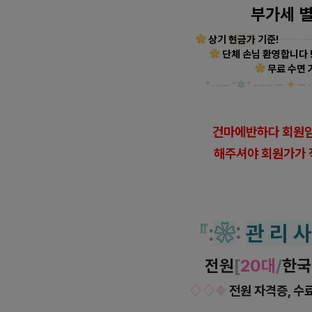
부가세 
✿
상기
현금가
기준!
ㅡㅡ-
✿
단체 손님 환영합니다 !
✿
무료 수면 
*
·····
·
*
✲
*
·······
∽
✦
∽
·
건마에반하다 회원임
해
주셔야 회원가가 
『
:
❀
:
관 리 사
전원
[
20대
/
한국
♢♢✥
전원 자격증, 수