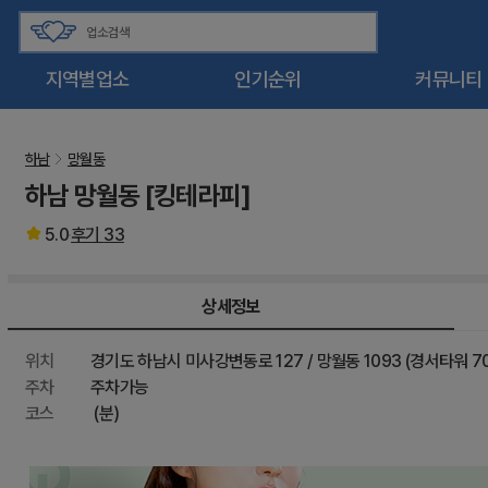
지역별업소
인기순위
커뮤니티
하남
망월동
하남 망월동 [킹테라피]
5.0
후기
33
상세정보
위치
경기도 하남시 미사강변동로 127 / 망월동 1093 (경서타워 70
주차
주차가능
코스
(분)