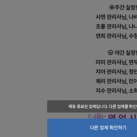
🌞주간 실장
시연 관리사님, 나
초롱
관리사님, 나
연희
관리사님, 수
🌝 야간 실장
미미
관리사님, 연
지아
관리사님, 정
체리
관리사님, 민
지수
관리사님, 소
제휴 종료된 업체입니다. 다른 업체를 확인
『
:
❀
:
영 업 시
다른 업체 확인하기
오전 11시 ~ 