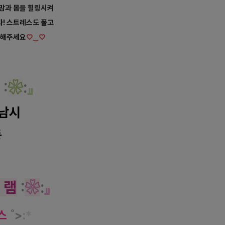
맘과 몸을 힐링시켜
! 스트레스도 풀고
문해주세요
♡‿♡
:
❀
:
』
남시
동
 램
:
❀
:
』
스
˚>
:
*