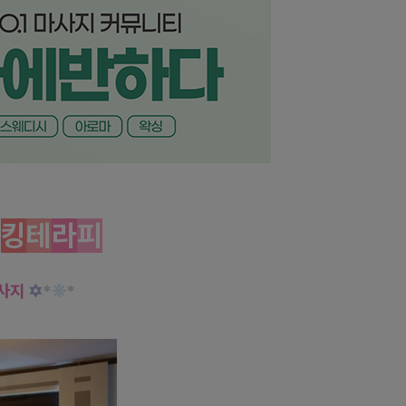
❥
킹
테
라
피
사지
✡
*
❊
*