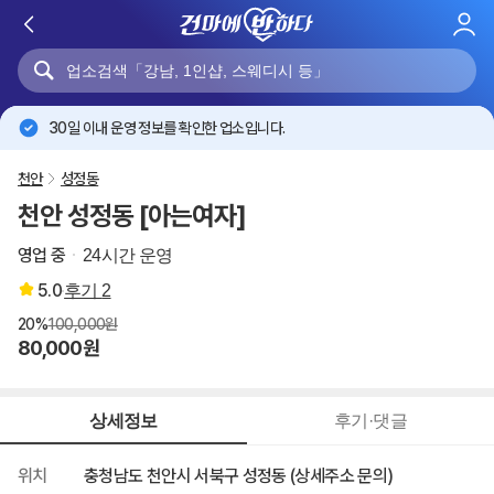
로
그
인
30일 이내 운영 정보를 확인한 업소입니다.
천안
성정동
천안 성정동 [아는여자]
영업 중
24시간 운영
5.0
후기
2
20%
100,000원
80,000원
상세정보
후기·댓글
위치
충청남도 천안시 서북구 성정동 (상세주소 문의)