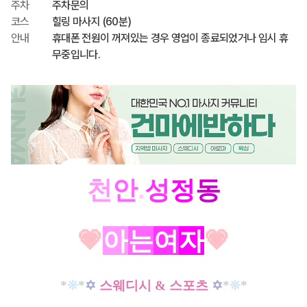
주차
주차문의
코스
힐링 마사지 (60분)
안내
휴대폰 전원이 꺼져있는 경우 영업이 종료되었거나 임시 휴
무중입니다.
천
안
.
성
정
동
💗
아
는
여
자
💗
*
❊
*
✡
스웨디시 & 스포츠
✡
*
❊
*