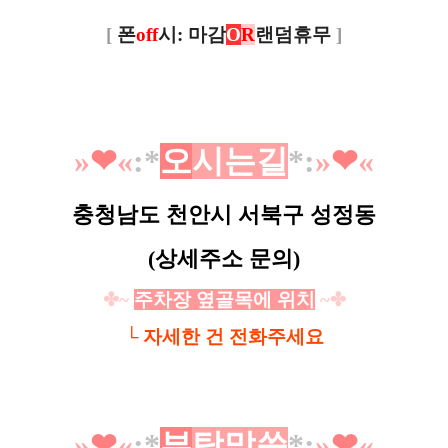
[
폰
off
시: 마감
O
R
랜덤휴무
]
»
❤︎
«
:*
오
시
는
길
*
:
»
❤︎
«
충청남도 천안시 서북구 성정동
(상세주소 문의)
✤~
주차장 옆골목에 위치
~✤
└ 자세한 건 전화주세요
»
❤︎
«
:*
부
탁
말
씀
*
:
»
❤︎
«