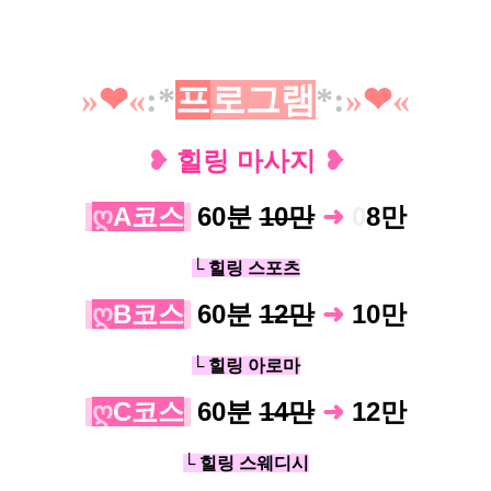
»
❤︎
«
:*
프
로
그
램
*
:
»
❤︎
«
❥
힐링 마사지
❥
ღ
A코스
60분
10만
➜
0
8
만
└ 힐링 스포츠
ღ
B코스
60분
12만
➜
10
만
└ 힐링 아로마
ღ
C코스
60분
14만
➜
12
만
└ 힐링 스웨디시