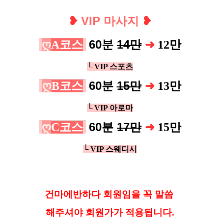
❥
VIP 마사지
❥
ღ
60분
14만
A코스
➜
12
만
└ VIP 스포츠
ღ
60분
15만
B코스
➜
13
만
└ VIP 아로마
ღ
60분
17만
C코스
➜
15
만
└ VIP 스웨디시
건마에반하다 회원임을 꼭 말씀
해
주셔야 회원가가 적용됩니다.