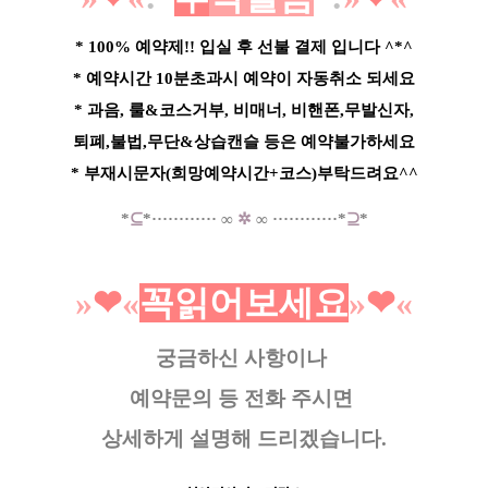
* 100% 예약제!! 입실 후 선불 결제 입니다 ^*^
* 예약시간 10분초과시 예약이 자동취소 되세요
* 과음, 룰&코스거부, 비매너, 비핸폰,무발신자,
퇴폐,불법,무단&상습캔슬 등은 예약불가하세요
* 부재시문자(희망예약시간+코스)부탁드려요^^
*
⊆
*
·····
·
······
∞
✲
∞
······
······*
⊇
*
»
❤︎
«
꼭읽어보세요
»
❤︎
«
궁금하신 사항이나
예약문의 등
전화 주시면
상세하게 설명해 드리겠습니다.