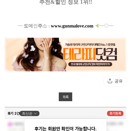
추천&할인 정보 1위!!
━
도
메
인
주
소 :
www.gunmalove.com
◀━
♡
━
공유
목록
후기 2건
최신순
후기등록
관리도 너무잘해주시고 신규매장이여서 그런지 시설도 너무
스씰레스
깔끔하고 위생상태도 좋아요!
후기는 회원만 확인이 가능합니다.
2026-07-07 09:51:44