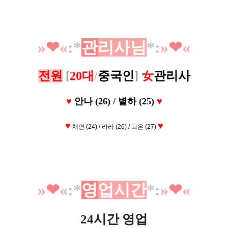
»
❤︎
«
:*
관
리
사
님
*
:
»
❤︎
«
전원
[
20대
/
중국인
]
女
관리사
♥
안나 (26) / 별하 (25)
♥
♥
♥
채연 (24) / 라라 (26) / 고은 (27)
»
❤︎
«
:*
영
업
시
간
*
:
»
❤︎
«
24시간 영업