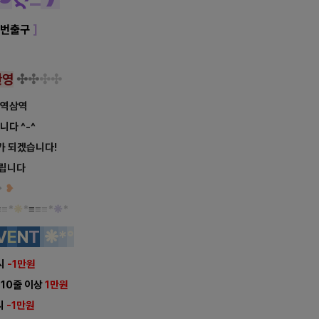
4번출구
]
환영
✣
✣
✣
✣
 역삼역
다 ^-^
가 되겠습니다!
드립니다
❥
❥
≡
≡*
❋
*
≡
≡
≡*
❋
*
V
E
N
T
❋
*
°
시
-1만원
 10줄 이상
1만원
시
-1만원