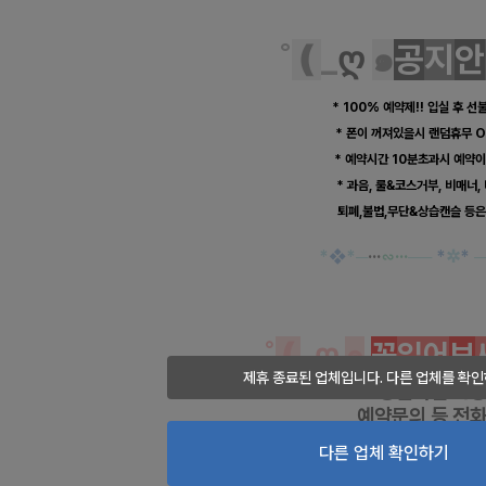
˚
❪
_
ღ
๑
공
지
안
* 100% 예약제!! 입실 후 선
* 폰이 꺼져있을시 랜덤휴무 O
* 예약시간 10분초과시 예약이
* 과음, 룰&코스거부, 비매너,
퇴폐,불법,무단&상습캔슬 등은
*
❖
*
─
···
∽···
──
*
✲
*
─
˚
❪
_ღ
๑
꼭
읽어
보
제휴 종료된 업체입니다. 다른 업체를 확인
궁금하신 사
예약문의 등
전화
상세하게 설명해 드
다른 업체 확인하기
사전예약 및 현