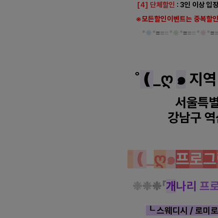
[4] 단체할인
: 3인 이상 입
※모든할인이벤트는 중복할인
*
❋
*
≡
≡
≡*
❋
*
≡
≡
≡*
❋
*
≡
˚
❪
_ღ
๑
지역
서울특
강남구 역
˚
❪
_
ღ
๑
프
로
그
❉
❉
❉「
개
나리
프
┖
스웨디시 / 로미로