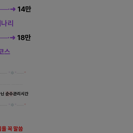
──·➜
14만
개나리
──·➜
18만
코스
······
*
✲
*
······
*
ㅡㅡㅡ ㅡㅡㅡ
아닌
순수
관리시간
······
*
✲
*
······
*
을 꼭 말씀