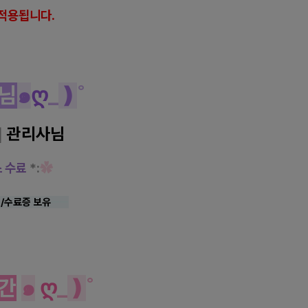
적용됩니다.
님
๑
ღ
_
❫
˚
]
관리사님
스 수료
*:
✿
/수료증 보유
ㅡㅡ
간
๑
ღ
_
❫
˚