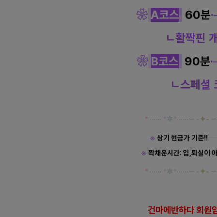
❀
A코스
60분
·
ㄴ활짝핀 
❀
B코스
90분
·
ㄴ스페셜 
*
·····
·
*
✲
*
······
∽ -
✦
-
∽
※
상기 현금가 기준!!
ㅡ
※
꽉채운시간: 입,퇴실이 
*
·····
·
*
✲
*
······
∽ -
✦
-
∽
건마에반하다 회원임