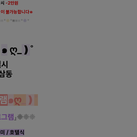
장시
-2만원
이 불가능합니다※
≡
≡*
❋
*
≡
≡
≡*
❋
*
๑
ღ_
❫
˚
별시
삼동
램
๑
ღ
_
❫
˚
로그램
」❉
❉
❉
미 / 호텔식