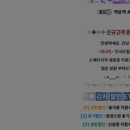
[
로
드
샵
/
역삼역 
✣
✣
✣
✣
신규
고객
안녕하세요. 강남
<
개나리
>
인사드립니
스웨디시의 새로운 지표
많은 성원 부탁
๑
◕‿‿◕
๑
❥
*
❋
*
≡
≡
≡*
❋
*
≡
≡
≡*
❋
*
≡
°
*
❋
감
사
할
인
E
[1] 군인할인
: 휴가증 지참
[2] 후기할인
: 정성스런 후기
[3] 생일할인
: 신분증 지참