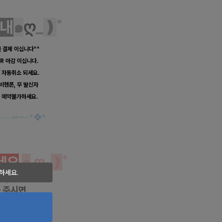
내
๑
ღ
_
❫
˚
불 결제 이십니다^^
R 마감 이십니다.
 자동취소 되세요.
 비핸폰, 무 발신자
 예약불가하세요.
─
···
∽···
─
*
❖
*
세요
๑
ღ_
❫
˚
하세요.
항이나
 주시면
리겠습니다.
금결제 시