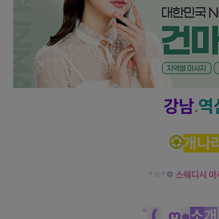
강남
.
역
🏵️
개나
*
❊
*
✡
스웨디시 마
˚
❪
_
ღ
๑
소
개