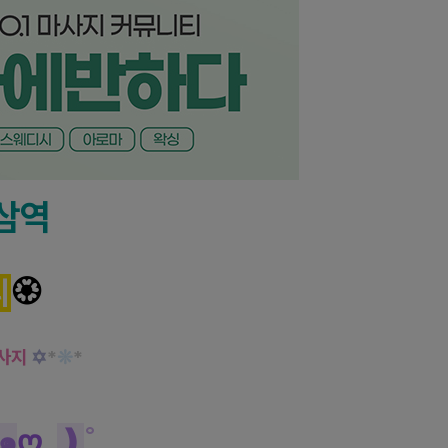
삼역
리
🏵️
사지
✡
*
❊
*
๑
ღ
_
❫
˚