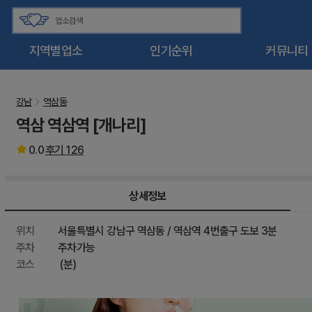
지역별업소
인기순위
커뮤니티
강남
역삼동
역삼 역삼역 [개나리]
0.0
후기
126
상세정보
위치
서울특별시 강남구 역삼동 / 역삼역 4번출구 도보 3분
주차
주차가능
코스
(분)