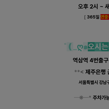
오후 2시 ~ 
[
365일
연중
˚
❪
_
ღ
๑
오
시
는
역삼역 4번출구
**
<
제주은행 
서울특별시 강남
━
❊
━
*
주차가