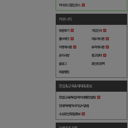
저가코스/할인코스
커뮤니티
방문후기
가입인사
출석체크
자유게시판
익명게시판
유머게시판
공지사항
중고장터
블로그
포인트정책
회원랭킹
창업&교육&매매&홍보
창업/교육/투잡/예약대행/컨설팅
임대/매매(마사지샵+일반)
소상공인/토탈홍보