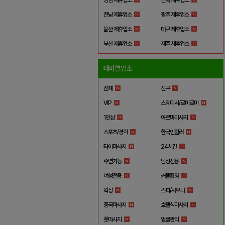
전남 제휴업소
광주 제휴업소
울산 제휴업소
대구 제휴업소
부산 제휴업소
제주 제휴업소
테마별업소
전체
신규
VIP
스웨디시/로미로미
1인샵
아로마마사지
스포츠/경락
한국인힐러
타이마사지
24시간
수면가능
남성전용
여성전용
커플환영
왁싱
스파/사우나
중국마사지
호텔식마사지
풋마사지
얼굴관리