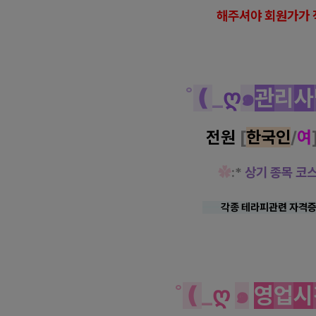
해
주셔야 회원가가 
˚
❪
_
ღ
๑
관
리
사
전원
[
한국
인
/
여
✿
:*
상기 종목 코
ㅡㅡ
각종 테라피관련 자격증
˚
❪
_
ღ
๑
영
업
시