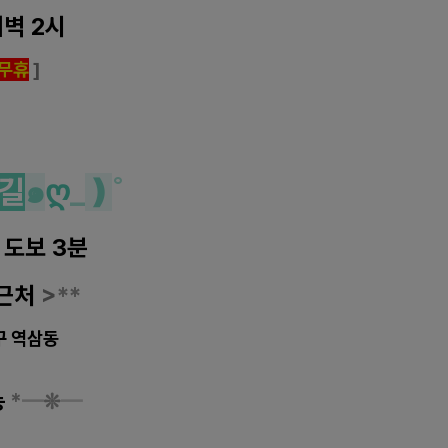
새벽 2시
무휴
]
길
๑
ღ
_
❫
˚
 도보 3분
근처
>
**
구 역삼동
능
*
━
❊
━