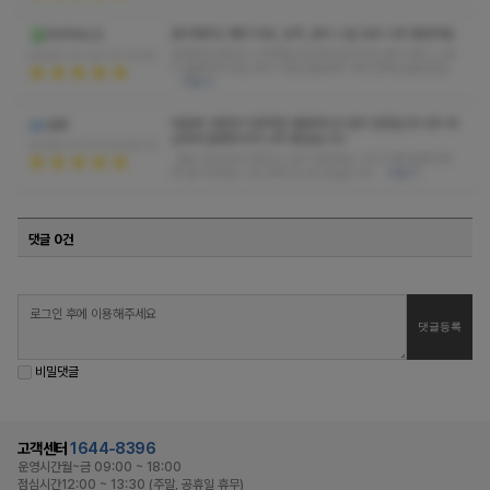
관리해주신 쌤의 외모, 성격, 관리 스킬 모두 너무 좋았어요
PAPINIUS
입장부터 놀라고 시작했는데 어려 보이시는 분이 관리 스킬
2026-07-02 10:13:44
이 훌륭하시네요 제가 가본곳들중에 가장 만족도높았음요
더보기
처음에 가볍게 이런저런 대화하다가 관리 받았는데 너무 세
곱샘
심하게 잘해주셔서 너무 좋았습니다
2026-07-01 22:56:13
말도 조곤조곤 잘하고 너무 친절해요 그리고 쌤 엄청이쁘
게 생기셨네요 시간 맞춰 또 보고싶습니다
더보기
댓글 0건
비밀댓글
고객센터
1644-8396
운영시간
월~금 09:00 ~ 18:00
점심시간
12:00 ~ 13:30 (주말, 공휴일 휴무)