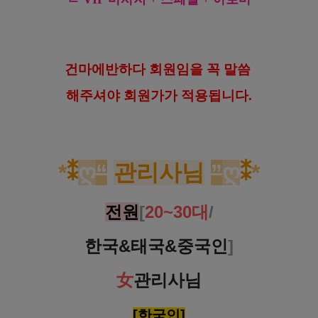
건마에반하다 회원임을 꼭 말씀
해
주셔야 회원가가 적용됩니다.
*
⁑
ღ
“
관리사님
”
ღ
⁑
*
전원
[
20~30대
/
한국&태국&중국인
]
女
관리사님
[한국인]