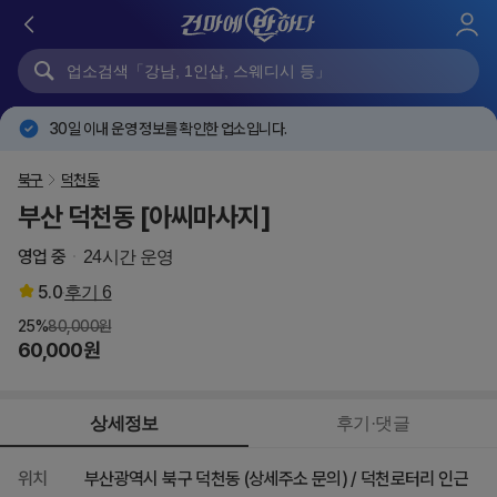
로
그
인
30일 이내 운영 정보를 확인한 업소입니다.
북구
덕천동
부산 덕천동 [아씨마사지]
영업 중
24시간 운영
5.0
후기
6
25%
80,000원
60,000원
상세정보
후기·댓글
위치
부산광역시 북구 덕천동 (상세주소 문의) / 덕천로터리 인근