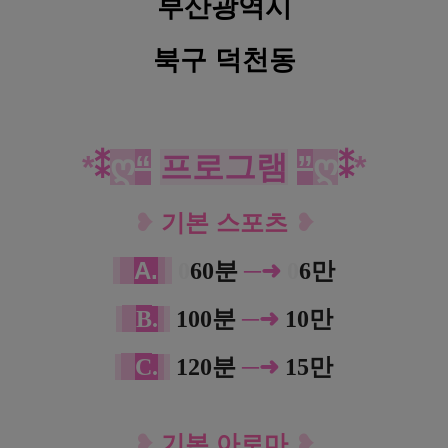
부산광역시
북구 덕천동
*
⁑
ღ
“
프로그램
”
ღ
⁑
*
❥
기본 스포츠
❥
A.
─➜
0
60분
0
6만
B
.
100분
─➜
10만
C
.
120분
─➜
15만
❥
기본 아로마
❥