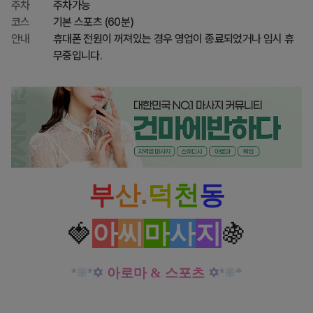
주차
주차가능
코스
기본 스포츠 (60분)
안내
휴대폰 전원이 꺼져있는 경우 영업이 종료되었거나 임시 휴
무중입니다.
부
산.
덕
천
동
아
씨
마
사
지
🍓
🍇
*
❊
*
✡
아로마 & 스포츠
✡
*
❊
*