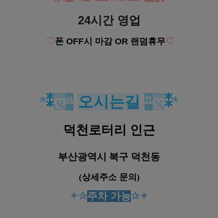
24시간 영업
♡
폰 OFF시 마감 OR 랜덤휴무
♡
*
⁑
ღ
“
오시는길
”
ღ
⁑
*
덕천로터리 인근
부산광역시 북구 덕천동
(상세주소 문의)
✦
✰
주차 가능
✰✦