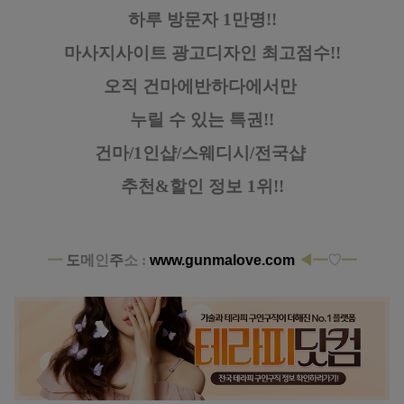
하루 방문자 1만명!!
마사지사이트 광고디자인
최고점수!!
오직 건마에반하다에서만
누릴 수 있는 특권!!
건마/1인샵/스웨디시/전국샵
추천&할인 정보 1위!!
━
도
메
인
주
소 :
www.gunmalove.com
◀━
♡
━