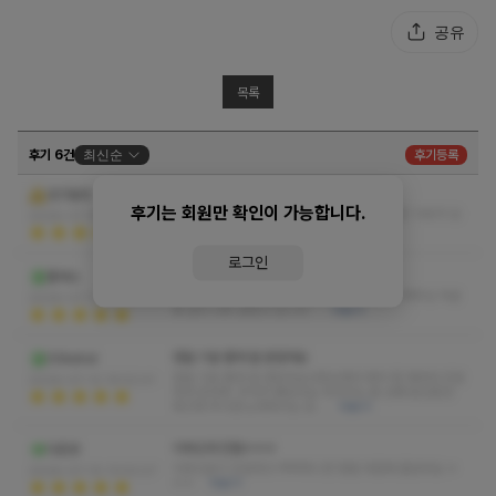
공유
목록
후기 6건
최신순
후기등록
샵 분위기 시설 너무 좋아요
앙크릴라
후기는 회원만 확인이 가능합니다.
샵 분위기 시설 너무 좋아요 괜히 샵 리뷰가 좋은 이유가 있
2026-07-18 17:42:30
어요 님들도 가 보시면 알거임
더보기
로그인
관리 너무 잘받고 갑니다
플세소
관리사분 마사지 스킬과 친절함 시간까지 잘 지켜주심 덕분
2026-07-17 20:52:06
에 관리 너무 잘받고 갑니다
더보기
정말 기분 좋게 잘 받았어요
00kdnsl
정말 기분 좋게 잘 받았어요사장님께서 예약 할 때부터 친절
2026-07-12 19:52:41
하게 응대해 주셔서 좋았어요 마사지도 몸 상태 중간중간
체크해 주시면 노력하시는 모…
더보기
이쁘신데 친절ㅎㅎㅎ
다죠뷰
이쁘신분이 친절하고 싹싹하니깐 정말 마음에 들었어요 ㅎ
2026-07-10 13:53:27
ㅎㅎ
더보기