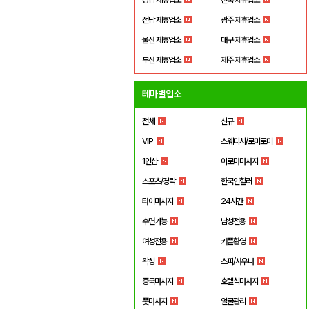
전남 제휴업소
광주 제휴업소
울산 제휴업소
대구 제휴업소
부산 제휴업소
제주 제휴업소
테마별업소
전체
신규
VIP
스웨디시/로미로미
1인샵
아로마마사지
스포츠/경락
한국인힐러
타이마사지
24시간
수면가능
남성전용
여성전용
커플환영
왁싱
스파/사우나
중국마사지
호텔식마사지
풋마사지
얼굴관리