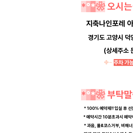
*
°
*
❀
오시는
지축나인포레 아
경기도 고양시 덕
(상세주소 
✤~
주차 가
*
°
*
❀
부탁말
* 100% 예약제!! 입실 후 선
* 예약시간 10분초과시 예
* 과음, 룰&코스거부, 비매너