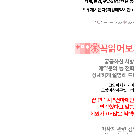
퇴폐,불법,무단&상습캔슬 
* 부재시문자(희망예약시간+
*
⊆
*
·····
·
······
∞
✲
∞
·
*
°
*
❀
꼭읽어보
궁금하신 사
예약문의 등
전화
상세하게 설명해 드
고양마사지
- 
고양마사지구인
- 
샵 연락시 "건마에
연락했다고
말
회원가+더많은 혜택
마사지 관련 검색