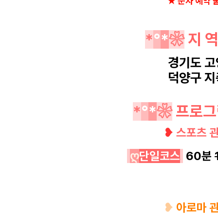
★ 문자 예약 
*
°
*
❀
지 
경기도 고
덕양구 지
*
°
*
❀
프로그
❥
스포츠 
ღ
단일코스
60분
❥
아로마 