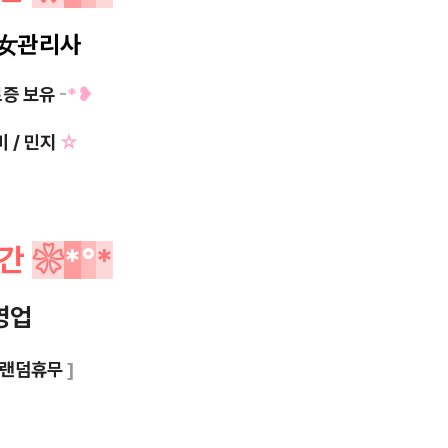
女
관리사
료증 보유
-
*❥
미 / 민지
☆
간
❀
*
°
*
영업
랜덤휴무
]