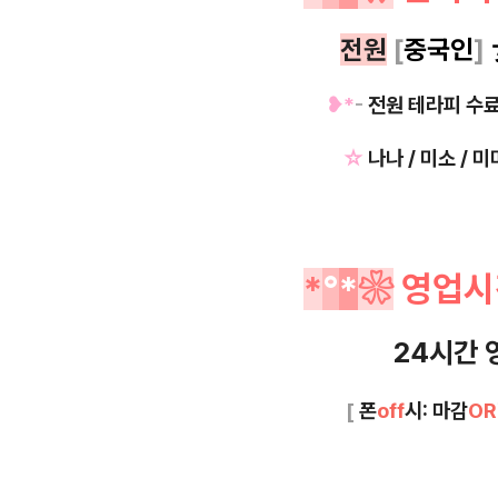
전원
[
중국인
]
❥*
-
전원 테라피 수
☆
나나 / 미소 / 미
*
°
*
❀
영업시
24시간 
[
폰
off
시: 마감
OR