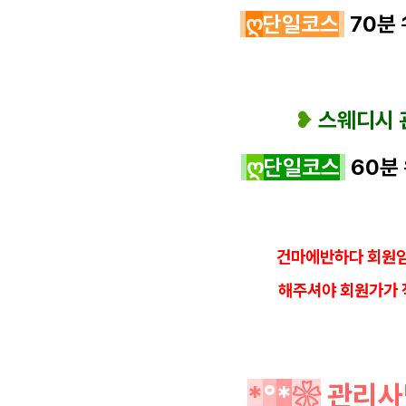
ღ
단일코스
70분
❥
스웨디시
ღ
단일코스
60분
건마에반하다 회원임
해
주셔야 회원가가 
*
°
*
❀
관리사