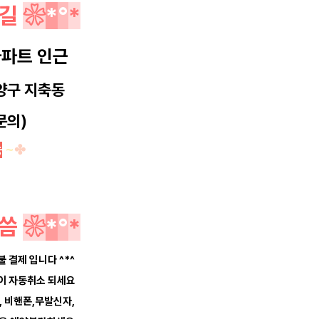
길
❀
*
°
*
파트 인근
양구 지축동
문의)
능
~
✤
씀
❀
*
°
*
불 결제 입니다 ^*^
약이 자동취소 되세요
, 비핸폰,무발신자,