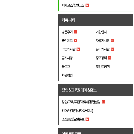
저가코스/할인코스
커뮤니티
방문후기
가입인사
출석체크
자유게시판
익명게시판
유머게시판
공지사항
중고장터
블로그
포인트정책
회원랭킹
창업&교육&매매&홍보
창업/교육/투잡/예약대행/컨설팅
임대/매매(마사지샵+일반)
소상공인/토탈홍보