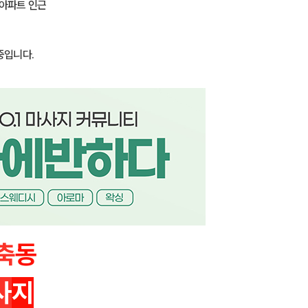
 아파트 인근
중입니다.
축
동
사
지
🍓