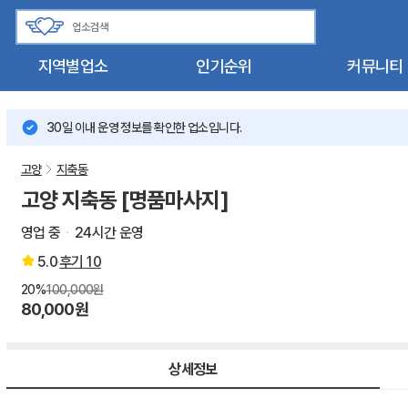
지역별업소
인기순위
커뮤니티
30일 이내 운영 정보를 확인한 업소입니다.
고양
지축동
고양 지축동 [명품마사지]
영업 중
24시간 운영
5.0
후기
10
20%
100,000원
80,000원
상세정보