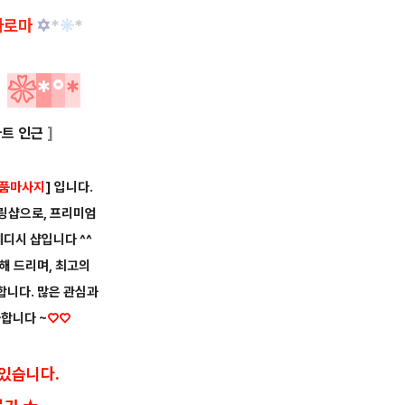
아로마
✡
*
❊
*
개
❀
*
°
*
트 인근
]
품마사지
] 입니다.
링샵으로, 프리미엄
웨디시 샵입니다 ^^
리해 드리며, 최고의
합니다. 많은 관심과
합니다 ~
♡
♡
 있습니다.