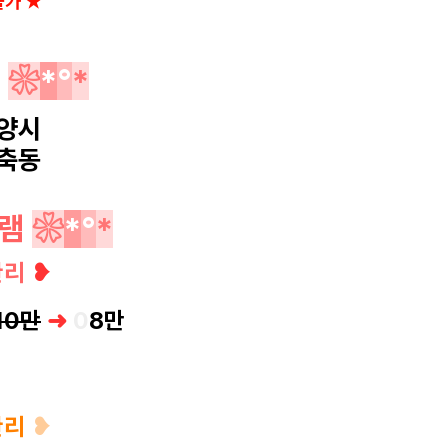
불가
★
역
❀
*
°
*
양시
축동
램
❀
*
°
*
관리
❥
10만
➜
0
8
만
관리
❥