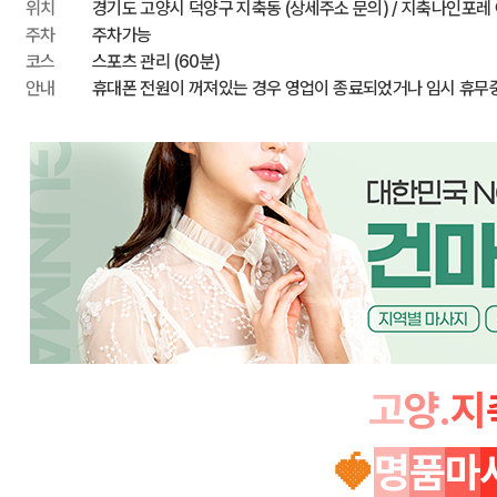
위치
경기도 고양시 덕양구 지축동 (상세주소 문의) / 지축나인포레
주차
주차가능
코스
스포츠 관리 (60분)
안내
휴대폰 전원이 꺼져있는 경우 영업이 종료되었거나 임시 휴무
고
양.
지
🍓
명
품
마