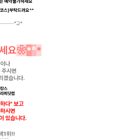
등은 예약불가하세요
코스)부탁드려요^^
·····
······*
⊇
*
세요
❀
*
°
*
항이나
 주시면
리겠습니다.
마캉스
테라피닷컴
반하다" 보고
씀하시면
이 있습니다.
1위!!