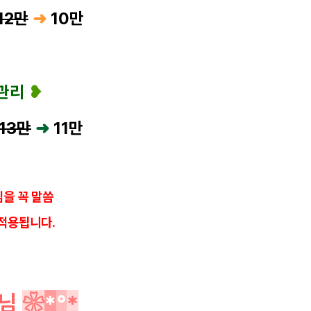
12만
➜
10
만
 관리
❥
13만
➜
11
만
을 꼭 말씀
적용됩니다.
님
❀
*
°
*