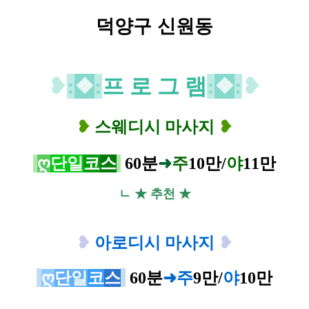
덕양구 신원동
❥
:
❖
:
프 로 그 램
:
❖
:
❥
❥
스웨디시 마사지
❥
ღ
단일
코
스
60분
➜
주
10
만/
야
11
만
ㄴ ★ 추천 ★
❥
아로디시 마사지
❥
ღ
단일
코
스
60분
➜
주
9
만/
야
10
만