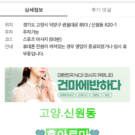
70,000원
최종 혜택가
상세정보
후기·댓글
위치
경기도 고양시 덕양구 권율대로 893 / 신원동 620-1
주차
주차가능
코스
스포츠 마사지 (60분)
안내
휴대폰 전원이 꺼져있는 경우 영업이 종료되었거나 임시 휴
무중입니다.
고
양.
신
원
동
💚
휴
아
로
마
💚