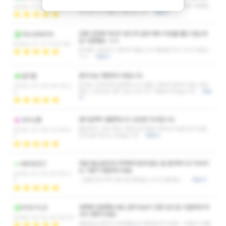
실장님이 추천해주신 코스를 받았고 오늘도 색다른 경험을
2026-07-29 07:45:21
하고갑니다 새롭고 좋았습니다
더보기
진짜 간만에 마사지 받으러 갈까 해서 피로를 풀고 왔는데
VALSAMON
넘 시원해요~ㅎㅎ
2026-07-17 11:03:58
동네에 이런곳이 생겨서 좋습니다 재방문의사 100%에요~
ㅎㅎ
더보기
관리사님 영접하고 왔습니다
일지홍
응대도 친절하게 잘해주시고 말을 이쁘게 잘하시네요 대접
2026-07-09 09:35:5
받는 느낌으로 관리 받고 갑니다 ! 재방의사있습니다
더보
0
기
관리실력이 출중하시고 상당한 미녀입니다
다이나멘
출장와서 고양 쪽은 처음인데 정말 자주오고싶은샵이네요
2026-07-08 03:44:5
근처 들리면 또 오겠습니다
더보기
7
처음 뵙는분인데 어색하지않게 말도 잘 걸어주시고 마사지
MENDEZ
도 기본기 탄탄하시네요
2026-07-03 20:59:3
단골인데 자주 뵙으면 좋겠습니다 또 올게요 ~
더보기
7
새벽에 방문했는데도 관리사님이 강한 압으로 시원하게 마
PONTIUS
사지 해주시네요~
2026-07-02 20:18:33
새로운곳 찾다가 발견했는데 괜찮은곳이네요~ 단골이 바뀔