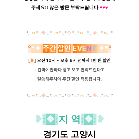
주세요!! 많은 방문 부탁드립니다
♥
♥
♥
*
…
∽
*
…
◈
…
*
…
∽
*
…
*
◇
*
…
*
∽
…
*
…
◈
…
*
∽
…
*
°
*
✦
주
간
할
인
E
V
E
N
T
✦
*
°
[
❥
]
오전 10시 ~ 오후 6시 전까지 1만 원 할인
- 건마에반하다 광고 보고 연락드린다고
말씀해주셔야
주간 할인 적용됩니다.
*
…
∽
*
…
◈
…
*
…
∽
*
…
*
◇
*
…
*
∽
…
*
…
◈
…
*
∽
…
*
❥
:
❖
:
지 역
:
❖
:
❥
경기도 고양시