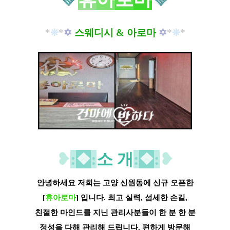
*
❊
*
✡
스웨디시 & 아로마
✡
*
❊
*
❥
:
❖
:
소 개
:
❖
:
❥
안녕하세요 저희는 고양 신원동에 신규 오픈한
[
휴아로마
] 입니다. 최고 실력, 섬세한 손길,
친절한 마인드를 지닌 관리사분들이 한 분 한 분
정성을 다해 관리해 드립니다. 편하게 방문해