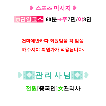
❥
스포츠 마사지
❥
ღ
단일
코
스
60분
➜
주
7
만/
야
8
만
건마에반하다 회원임을 꼭 말씀
해
주셔야 회원가가 적용됩니다.
❥
:
❖
:
관 리 사 님
:
❖
:
❥
전원
[
중국인
]
女
관리사