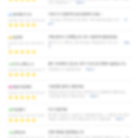
수도 있겠어요 ㅎ
더보기
이쁘시구 친절하게 응대 잘해주시네요 ~
BARBATUS
믿고오는 휴아로마 앞으로도 자주 놀러오겠습니다 !
더
2026-06-28 14:55:42
보기
어깨 뭉쳐서 고생했는데 너무 시원하게 잘받았네요
길로메
퀄리티가 느껴지는 관리에 힐링 제대로하고 갑니다~
더보
2026-06-23 09:46:4
기
5
몸이 피로해서 갔는데, 생각 이상으로 편해서 놀랐습니다.
DOLABELLA
다음에도 또 방문할게요!
더보기
2026-06-20 03:44:11
기분전환 잘하고 좋았어요
동문서답해라
첫방문이었는데 관리사님 싹싹하시고 청결해서 좋았어요.
2026-06-19 18:23:22
기분전환 잘하고 좋았어요!!
더보기
다시 또올게요
외눈퉁이
동네에 이런곳이 있었다니 처음알았네요~! 사장님이랑 관리
2026-06-19 03:17:54
사분도 친절하고 아주 좋았어요 다시 또올게요
더보기
진짜 제대로 힐링했습니다
단독상속
관리사분 친절해서 좋았고 샵도 깔끔해서 좋았습니다~~ 제