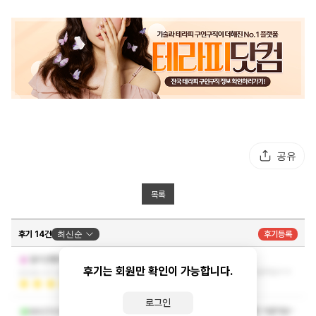
공유
목록
후기 14건
최신순
후기등록
관리해주시던 쌤 이름이 기억 안나지만
말이안통하네뜨
후기는 회원만 확인이 가능합니다.
마사지 하나 만큼은 기가 막혔습니당~ 또 가고 싶어요ㅎㅎ
2026-07-30 10:19:54
더보기
로그인
오랜만에 스웨디시 마사지를 받았는데 괜찮았던 거같아요~
MAZOVIA