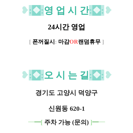
❥
:
❖
:
영 업 시 간
:
❖
:
❥
24시간 영업
[
폰꺼질시
:
마감
OR
랜덤휴무
]
❥
:
❖
:
오 시 는 길
:
❖
:
❥
경기도 고양시 덕양구
신원동 620-1
━
━
[
주차 가능 (문의)
]
━
━