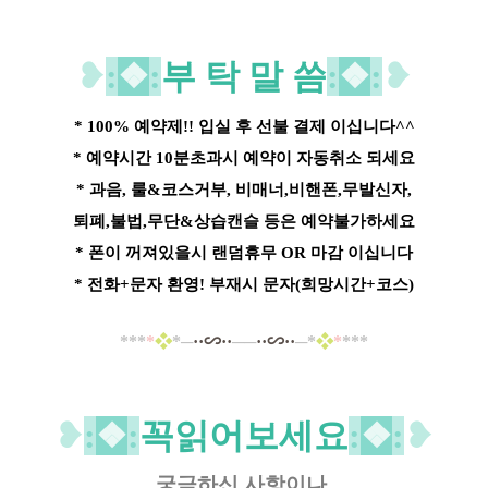
❥
:
❖
:
부 탁 말 씀
:
❖
:
❥
* 100% 예약제!! 입실 후 선불 결제 이십니다^^
* 예약시간 10분초과시 예약이 자동취소 되세요
* 과음, 룰&코스거부, 비매너,비핸폰,무발신자,
퇴폐,불법,무단&상습캔슬 등은 예약불가하세요
* 폰이 꺼져있을시 랜덤휴무 OR 마감 이십니다
* 전화+문자 환영! 부재시 문자(희망시간+코스)
*
*
*
*
❖
*─
··∽··
──
··∽··
─*
❖
*
*
*
*
❥
:
❖
:
꼭읽어보세요
:
❖
:
❥
궁금하신 사항이나