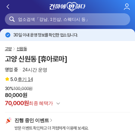
로
그
인
30일 이내 운영 정보를 확인한 업소입니다.
고양
신원동
고양 신원동 [휴아로마]
영업 중
24시간 운영
5.0
후기
14
30%
100,000원
80,000원
70,000원
최종 혜택가
정상가
100,000원
진행 중인 이벤트
건마에반하다 특별할인
-20,000원
방문 이벤트 확인하고 더 저렴하게 이용해 보세요.
이벤트 할인
-10,000원