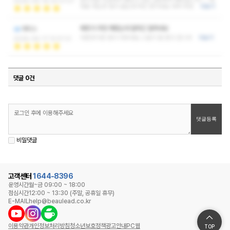
2026-06-18 20:01:27
대로 하는곳 많이 없는데 여긴 찐이네요 대박 추천
더보기
베프가 추천 해줬는데 잘하긴 잘하네요
아티스
다른곳이랑 많이 다르네요 스킬이 잘 받고 갑니다
더보기
2026-06-17 12:57:31
댓글 0건
비밀댓글
고객센터
1644-8396
운영시간
월~금 09:00 ~ 18:00
점심시간
12:00 ~ 13:30 (주말, 공휴일 휴무)
E-MAIL
help@beaulead.co.kr
이용약관
개인정보처리방침
청소년보호정책
광고안내
PC웹
TOP