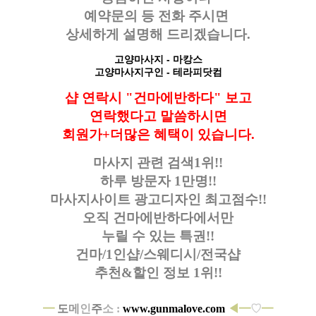
예약문의 등
전화 주시면
상세하게 설명해 드리겠습니다.
고양마사지
- 마캉스
고양마사지구인
- 테라피닷컴
샵 연락시 "건마에반하다" 보고
연락했다고
말씀하시면
회원가+더많은 혜택이 있습니다.
마사지 관련 검색1위!!
하루 방문자 1만명!!
마사지사이트 광고디자인
최고점수!!
오직 건마에반하다에서만
누릴 수 있는 특권!!
건마/1인샵/스웨디시/전국샵
추천&할인 정보 1위!!
━
도
메
인
주
소 :
www.gunmalove.com
◀━
♡
━