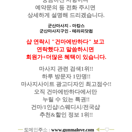
예약문의 등
전화 주시면
상세하게 설명해 드리겠습니다.
군산마사지
- 마캉스
군산마사지구인
- 테라피닷컴
샵 연락시 "건마에반하다" 보고
연락했다고
말씀하시면
회원가+더많은 혜택이 있습니다.
마사지 관련 검색1위!!
하루 방문자 1만명!!
마사지사이트 광고디자인
최고점수!!
오직 건마에반하다에서만
누릴 수 있는 특권!!
건마/1인샵/스웨디시/전국샵
추천&할인 정보 1위!!
━
도
메
인
주
소 :
www.gunmalove.com
◀━
♡
━