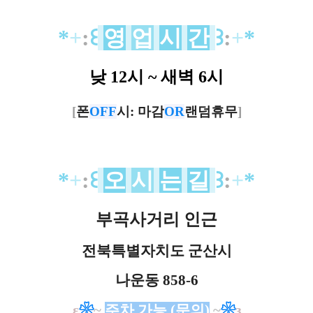
*
+
:
꒰
영
업
시
간
꒱
:
+
*
낮 12시 ~ 새벽 6시
[
폰
OFF
시: 마감
OR
랜덤휴무
]
*
+
:
꒰
오
시
는
길
꒱
:
+
*
부곡사거리 인근
전북특별자치도 군산시
나운동 858-6
ε
❀
~
주차 가능 (문의)
~
❀
з