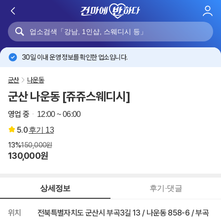
로
그
인
30일 이내 운영 정보를 확인한 업소입니다.
군산
나운동
군산 나운동 [쥬쥬스웨디시]
영업 중
12:00 ~ 06:00
5.0
후기
13
13%
150,000원
130,000원
상세정보
후기·댓글
위치
전북특별자치도 군산시 부곡3길 13 / 나운동 858-6 / 부곡