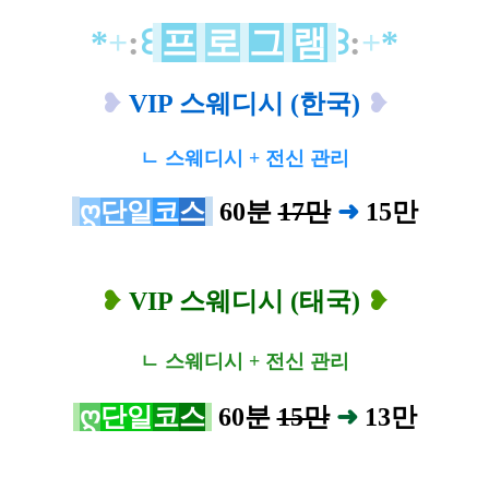
*
+
:
꒰
프
로
그
램
꒱
:
+
*
❥
VIP 스웨디시 (한국)
❥
ㄴ 스웨디시 + 전신 관리
ღ
단일
코
스
60분
17만
➜
15
만
❥
VIP 스웨디시 (태국)
❥
ㄴ 스웨디시 + 전신 관리
ღ
단일
코
스
60분
15만
➜
13
만