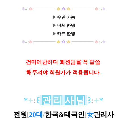
❉
~
:
✻
:
━
━
━
━
━:
✻
:
✿
:
✻
:
━
━
━
━
━
:
✻
:
~
❉
❥
수면 가능
❥
단체 환영
❥
카드 환영
❉
~
:
✻
:
━
━
━
━
━:
✻
:
✿
:
✻
:
━
━
━
━
━
:
✻
:
~
❉
건마에반하다 회원임을 꼭 말씀
해
주셔야 회원가가 적용됩니다.
*
+
:
꒰
관
리
사
님
꒱
:
+
*
전원
[
20대
/
한국&태국인
]
女
관리사