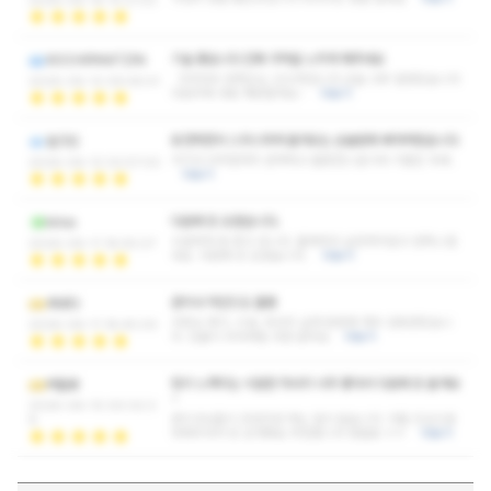
2026-06-16 10:21:53
기술 좋습니다 진짜 극락을 느끼게 해주네요
XOCHIPANITZIN
가격대비 만족도는 200퍼입니다 오늘 너무 잘받았습니다
2026-06-12 09:46:41
다음주에 바로 재방할게요~
더보기
유연하면서 스무스하게 들어오는 손놀림에 빠져버렸습니다
알크민
거기다 비주얼까지 완벽하고 출중한스킬이라 기쁨은 두배..
2026-06-12 02:57:03
더보기
다음에 또 오겠습니다.
kiiiss
시원하게 잘 받고 갑니다. 올때마다 실망하지않고 만족스럽
2026-06-11 18:55:07
네요. 다음에 또 오겠습니다.
더보기
관리사 마인드도 훌륭
세내다
사장님 맞이, 시설, 마사지 실력 등등에 매우 감동받았습니
2026-06-11 18:45:00
다. 단골이 되어버릴 것만 같아요
더보기
힘이 느껴지는 시원한 마사지 너무 좋아서 다음에 또 올게요
버들꽃
~
2026-06-10 00:02:3
관리사님들이 건성건성 하는 일이 없습니다. 다들 진심으로
8
대해주셔서 또 오게돼요 추천합니다 정말로 ㅎㅎ
더보기