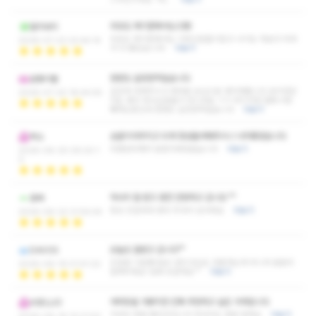
외모도 제기준에서는으뜸!
말리바리
외모도 제기준에서는 이쁘신분들이었고 나이도 저보다 어려
2026-07-23 22:44:14
서 더 좋았습니다!
더보기
한번도 실망한적없습니다
금동이빨
살갑게 대해주시고 제대로 손님으로 생각해줍니다 호구잡았
2026-07-20 18:44:55
다는 생각 하시는분들이 아니네요 ㅋㅋ 여기서만 벌써 4번
째하는중인데 한번도 실망한적없습니다
더보기
손끝이야무지고 되게 정성들여해주시니 너무좋았습니다
썩소
아팠던어깨가 엄청가벼워졌습니다
더보기
2026-06-25 09:20:1
0
마사지 잘 받고 충전 만땅하고 갑니당 ^^
포삐
항상 친절하게 맞아 주셔서 감사해요
더보기
2026-06-22 21:54:44
오늘도 잘받고 갑니다^^
DAVOS
친절함 기분좋네요!! 관리사님도 대충하는게 아니라 꼼꼼히
2026-06-19 01:41:22
잘해주세요! 담에 또갈게요^^
더보기
여러곳을 가봤지만 진짜 추천하고 싶은 가게입니다
ASELLIO
가성비 정말 좋은곳입니다 마사지도 정말 잘해요
더보기