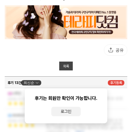
공유
목록
후기 13건
최신순
후기등록
마사지 션~션 함니다~~
나혁민
후기는 회원만 확인이 가능합니다.
마사지 실력도 비례하는건가요? 경력이 있으셔서 션~션 함
2026-07-27 16:38:41
니다~~
더보기
로그인
관리사님 최곸ㅋㅋㅋ
skskkxn
여러군데에서 마사지를 받으면서 이런 시원한느낌은 또 처
2026-07-25 20:40:15
음이었다 손에 압도 부드럽게 주무르는것이 졸음이 쏟아져
가기 시작했다 관리사님 피부도 좋으시고 라인도 굴곡이 에
스라인이네요 ㅋ&…
더보기