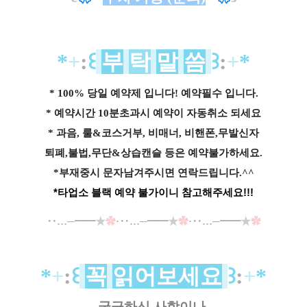
*
+
:
꒰
부
탁
말
씀
꒱
:
+
*
* 100% 당일 예약제 입니다! 예약필수 입니다.
* 예약시간 10분초과시 예약이 자동취소 되세요
* 과음, 룰&코스거부, 비매너, 비핸폰,무발신자
퇴폐,불법,무단&상습캔슬 등은 예약불가하세요.
*부재중시 문자남겨주시면 연락드립니다.^^
*타업소 블랙 예약 불가이니 참고해주세요!!!
‥…─━━
★
✿
·‥…─━━
★
✿
·‥…─━━
★
✿
*
+
:
꒰
꼭
읽어보세요
꒱
:
+
*
궁금하신 사항이나