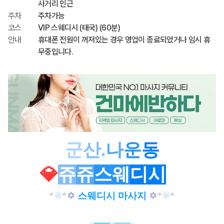
사거리 인근
주차
주차가능
코스
VIP 스웨디시 (태국) (60분)
안내
휴대폰 전원이 꺼져있는 경우 영업이 종료되었거나 임시 휴
무중입니다.
군
산
.
나
운
동
💎
쥬
쥬
스웨
디시
💎
*
❊
*
✡
스웨디시 마사지
✡
*
❊
*