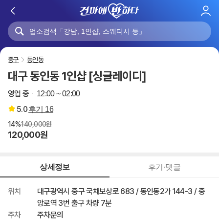
로
그
인
중구
동인동
대구 동인동 1인샵 [싱글레이디]
영업 중
12:00 ~ 02:00
5.0
후기
16
14%
140,000원
120,000원
상세정보
후기·댓글
위치
대구광역시 중구 국채보상로 683 / 동인동2가 144-3 / 중
앙로역 3번 출구 차량 7분
주차
주차문의