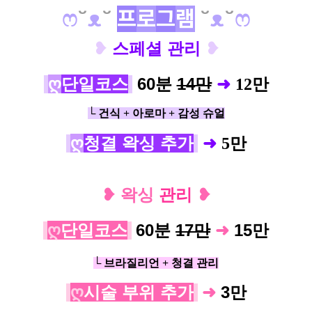
ෆ
˘
ᴥ
˘
프
로
그
램
˘
ᴥ
˘
ෆ
❥
스페셜 관
리
❥
ღ
단일코스
60분
14만
➜
12
만
└ 건식 + 아로마 + 감성 슈얼
ღ
청결 왁싱 추가
➜
5
만
❥ 왁싱
관리
❥
ღ
단일코스
60분
17만
➜
15
만
└ 브라질리언 + 청결 관리
ღ
시술 부위 추가
➜
3
만