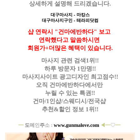
상세하게 설명해 드리겠습니다.
대구마사지
- 마캉스
대구마사지구인
- 테라피닷컴
샵 연락시 "건마에반하다" 보고
연락했다고
말씀하시면
회원가+더많은 혜택이 있습니다.
마사지 관련 검색1위!!
하루 방문자 1만명!!
마사지사이트 광고디자인
최고점수!!
오직 건마에반하다에서만
누릴 수 있는 특권!!
건마/1인샵/스웨디시/전국샵
추천&할인 정보 1위!!
━
도
메
인
주
소 :
www.gunmalove.com
◀━
♡
━