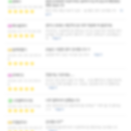
원래 오래보면 조금이라도 달라지시는게 있는데 쌤만큼은
준페이
변함 없습니다
2026-07-19 10:39:08
제가 계속 찾는이유가 있죠 ~ 늘 좋은 관리 감사합니다
더
보기
관리나 응대나 개인적으로 아주 마음에 쏙 들었구요
예수블라이
마사지도 시원하게 잘 받았습니다 압 조절이랑 다양한 관리
2026-07-17 13:24:26
능력을 구사함 실력이 좋아서 그런지 만족감이 상당했습니
다
더보기
오늘도 시원한 관리 감사합니다~!!
달려라칼디
요즘엔 여기 오는 낙으로 삽니다ㅎ
더보기
2026-05-30 22:40:4
6
전문가는 다르네요.....
꼬넥티드
마사지 받으면서 잠든 적 처음… 시설 쾌적하고 전문가답게
2026-05-12 23:09:4
압 조절 진짜 잘해줍니다. 외모도 호감형이라 더 편했어요.
8
더보기
너무 잘하셔서 반했습니다
니조랄틱리시빙
너무 잘하셔서 또 방문하게 될 듯해요^^ 자주 올 것 같아요
2026-04-16 21:17:44
ㅎㅎ
더보기
감사합니다^^
리얼삼다수
섬세하게 눌러주셔서 시원하게 잘 받았어요 감사합니다
2026-04-05 14:49:27