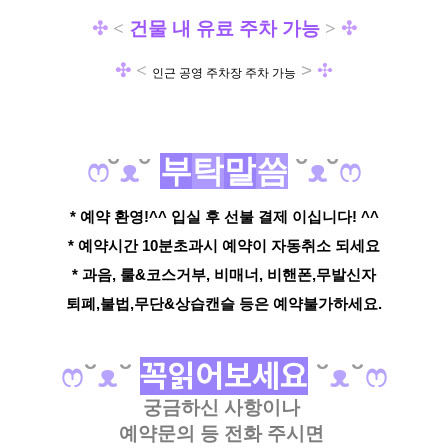
✣
<
건물 내 유료 주차 가능
>
✣
✣
<
>
✣
인근 공영 주차장 주차 가능
ෆ
˘
ᴥ
˘
부
탁
말
씀
˘
ᴥ
˘
ෆ
* 예약 환영!^^ 입실 후 선불 결제 이십니다! ^^
* 예약시간 10분초과시 예약이 자동취소 되세요
* 과음, 룰&코스거부, 비매너, 비핸폰,무발신자
퇴폐,불법,무단&상습캔슬 등은 예약불가하세요.
ෆ
˘
ᴥ
˘
꼭읽어보세요
˘
ᴥ
˘
ෆ
궁금하신 사항이나
예약문의 등
전화 주시면