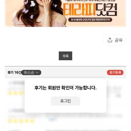
공유
목록
후기 16건
최신순
후기등록
쌤 애교가 정말 엄청나게 많네요
마크마르틴
후기는 회원만 확인이 가능합니다.
티키타카 잘되고 말도 엄청 상냥하게 잘합니다 관리 좋았습
2026-07-22 10:54:08
니다 어느곳이나 마찬가지지만 관리를 받으러 가는거니깐
관리가 조금 떨어지면 다신 안가게 되는데 여기는…
더보
기
로그인
관리도 열심히 해주고 외모도 good
FENISS
제가 원하던 상이었구요. 관리도 정말 정말 만족하고 가네요
2026-07-21 07:52:17
더보기