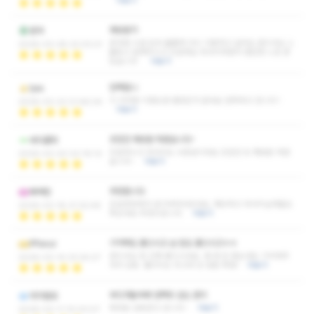
더보기
재방문각
몬쟈
응대와 시설 모두 훌륭해 다시 이용하고 싶어요 관리사님 스
2026-03-28 22:03:21
몰토크 잘해주시고 친절해요 마사지하면서 편안한 느낌 받
았습니다
더보기
만족합니
tjes
이 가격에 이정도면 괜찮은거 같네요 만족하고 갑니다 !
2026-03-23 21:46:04
더보기
조만간 재방문 하겠습니다~
바다콜라
친절하시고 마사지도 수준급이네요 조만간 또 재방문 하겠
2026-03-20 02:19:13
습니다~
더보기
추천합니다
에버턴
조금과장해서 공기부터다르네요..깨긋하고 마사지실력들도
2026-03-18 21:32:49
쵝오네요 추천드립니다.
더보기
기억력도 좋으시고 손 힘도 좋으시고ㅎㅎ
PPanul
관리사님 힘 진짜 좋으시네요. 몇 번 안 왔는데도 기억해주
2026-03-14 23:24:27
셔서 감동. 퀄리티도 최고라 또 방문 확정!
더보기
부드러움속에 임팩트 있는 관리
데가넬로
제대로 감동받고 갑니다~
더보기
2026-03-11 10:03:07