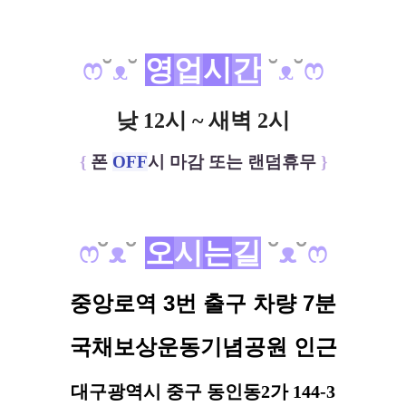
ෆ
˘
ᴥ
˘
영
업
시
간
˘
ᴥ
˘
ෆ
낮 12시 ~ 새벽 2시
{
폰
OFF
시 마감 또는 랜덤휴무
}
ෆ
˘
ᴥ
˘
오
시
는
길
˘
ᴥ
˘
ෆ
중앙로역 3번 출구 차량 7분
국채보상운동기념공원 인근
대구광역시 중구 동인동2가 144-3