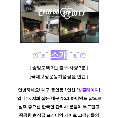
ෆ
˘
ᴥ
˘
소
개
˘
ᴥ
˘
ෆ
[
중앙로역 3번 출구 차량 7분 ]
[
국채보상운동기념공원 인근 ]
안녕하세요! 대구 동인동 1인샵
[
싱글레이디
]
입니다. 저희 샵은 대구 No.1 하이엔드 샵으로
실력 좋으신 한국인 관리사 분들이 부드럽고
꼼곰한 최상급 프리미엄 케어로 고객님들의