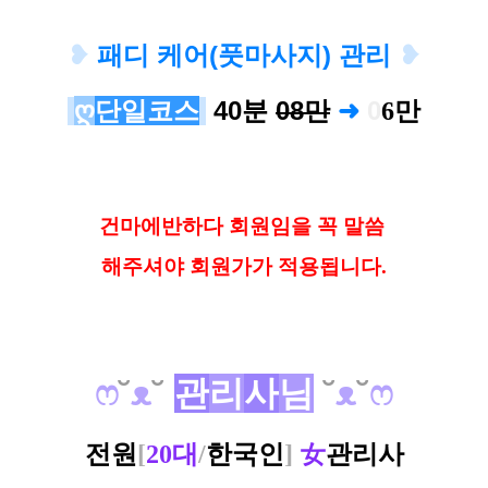
❥
패디 케어(풋마사지) 관
리
❥
ღ
단일코스
40분
08만
➜
0
6
만
건마에반하다 회원임을 꼭 말씀
해
주셔야 회원가가 적용됩니다.
ෆ
˘
ᴥ
˘
관
리
사
님
˘
ᴥ
˘
ෆ
전원
[
20대
/
한국인
]
女
관리사