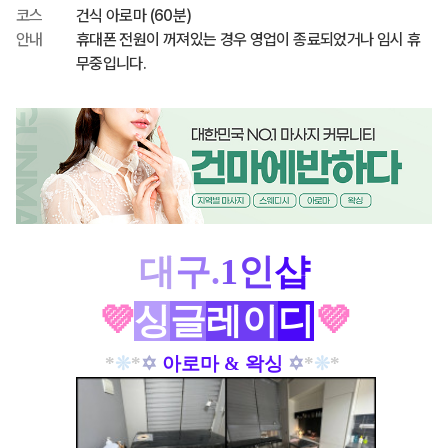
코스
건식 아로마 (60분)
안내
휴대폰 전원이 꺼져있는 경우 영업이 종료되었거나 임시 휴
무중입니다.
대
구.
1
인
샵
💜
싱
글
레이
디
💜
*
❊
*
✡
아로마 & 왁싱
✡
*
❊
*