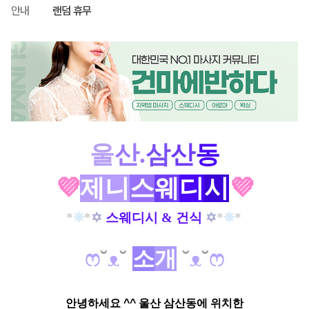
안내
랜덤 휴무
울
산.
삼
산
동
💜
제니
스
웨
디
시
💜
*
❊
*
✡
스웨디시 & 건식
✡
*
❊
*
ෆ
˘
ᴥ
˘
소
개
˘
ᴥ
˘
ෆ
안녕하세요 ^^ 울산 삼산동에 위치한