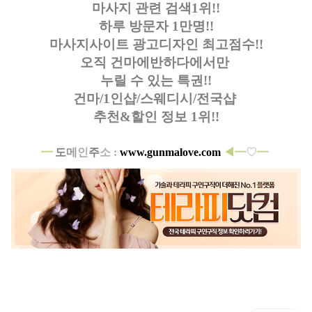
마사지 관련 검색1위!!
하루 방문자 1만명!!
마사지사이트 광고디자인
최고점수!!
오직 건마에반하다에서만
누릴 수 있는 특권!!
건마/1인샵/스웨디시/전국샵
추천&할인 정보 1위!!
━
도
메
인
주
소 :
www.gunmalove.com
◀━
♡
━