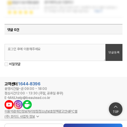
관리해주는분 친절하고
생갈치1호의행방불명
끝날때까지 열심히해주셔서 기분좋게 받고나올수있었습니
2026-01-20 14:15:17
다 가까운거리면 자주가볼것같네요~
더보기
댓글 0건
비밀댓글
고객센터
1644-8396
운영시간
월~금 09:00 ~ 18:00
점심시간
12:00 ~ 13:30 (주말, 공휴일 휴무)
E-MAIL
help@beaulead.co.kr
이용약관
개인정보처리방침
청소년보호정책
광고안내
PC웹
TOP
(주) 뷰리드 사업자 정보