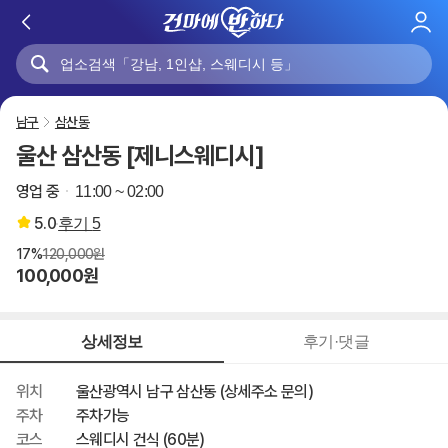
로
그
인
남구
삼산동
울산 삼산동 [제니스웨디시]
영업 중
11:00 ~ 02:00
5.0
후기
5
17%
120,000원
100,000원
상세정보
후기·댓글
위치
울산광역시 남구 삼산동 (상세주소 문의)
주차
주차가능
코스
스웨디시 건식 (60분)