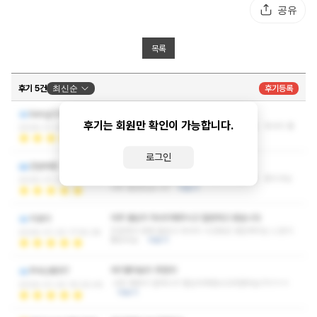
공유
목록
후기 5건
최신순
후기등록
마음에 듭니다
bang220
후기는 회원만 확인이 가능합니다.
응대와 시설 모두 훌륭해 다시 이용하고 싶어요 마사지 좋
2026-01-23 22:12:17
았습니다
더보기
로그인
추천할만 하네요
건반따랑
응대와 시설 모두 훌륭해 다시 이용하고 싶어요 관리사님
2026-01-21 00:25:03
너무 괜찮았습니다
더보기
아주 열심히 마사지해주시고 힐링하고 왔습니다
리로이
친절해서 맘에 들었고 마사지 시간동안 편안해지는 느낌이
2026-01-20 17:55:38
좋았어요
더보기
여기좋아요!!! 추천!!!!
PHILIBERT
너무 예뿌구 잘하시구 열심히해줘너고마웠어요7!!!1ㅋㅋ
2026-01-20 16:00:45
더보기