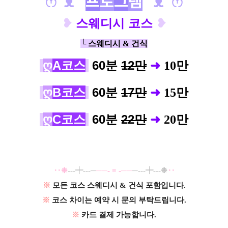
ෆ
˘
ᴥ
˘
프
로
그
램
˘
ᴥ
˘
ෆ
❥
스웨디시 코스
❥
└ 스웨디시 & 건식
ღ
A코스
60분
12만
➜
10
만
ღ
B코스
60분
17만
➜
15
만
ღ
C코스
60분
22만
➜
20
만
‥❉
---┿---─
──
-
≡
-
──
─--
-
┿---❉
‥
※
모든 코스 스웨디시 & 건식 포함입니다.
※
코스 차이는 예약 시 문의 부탁드립니다.
※
카드 결제 가능합니다.