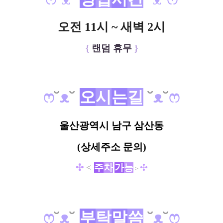
오전 11시 ~ 새벽 2시
{
랜덤 휴무
}
ෆ
˘
ᴥ
˘
오
시
는
길
˘
ᴥ
˘
ෆ
울산광역시 남구 삼산동
(상세주소 문의)
✣
<
주
차
가
능
✣
>
ෆ
˘
ᴥ
˘
부
탁
말
씀
˘
ᴥ
˘
ෆ