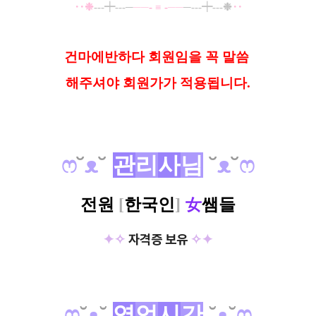
‥❉
---┿---─
──
-
≡
-
──
─--
-
┿---❉
‥
건마에반하다 회원임을 꼭 말씀
해
주셔야 회원가가 적용됩니다.
ෆ
˘
ᴥ
˘
관
리
사
님
˘
ᴥ
˘
ෆ
전원
[
한국인
]
女
쌤들
✦✧
자격증 보유
✧✦
ෆ
˘
ᴥ
˘
영
업
시
간
˘
ᴥ
˘
ෆ