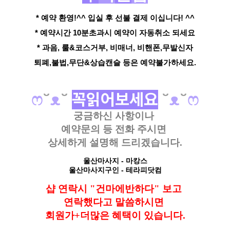
* 예약 환영!^^ 입실 후 선불 결제 이십니다! ^^
* 예약시간 10분초과시 예약이 자동취소 되세요
* 과음, 룰&코스거부, 비매너, 비핸폰,무발신자
퇴폐,불법,무단&상습캔슬 등은 예약불가하세요.
ෆ
˘
ᴥ
˘
꼭읽어보세요
˘
ᴥ
˘
ෆ
궁금하신 사항이나
예약문의 등
전화 주시면
상세하게 설명해 드리겠습니다.
울산마사지
- 마캉스
울산마사지구인
- 테라피닷컴
샵 연락시 "건마에반하다" 보고
연락했다고
말씀하시면
회원가+더많은 혜택이 있습니다.