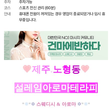
주차
주차가능
코스
스포츠 전신 관리 (60분)
안내
휴대폰 전원이 꺼져있는 경우 영업이 종료되었거나 임시 휴
무중입니다.
💗
제
주
.
노
형
동
💗
설레임
아로마
테라피
*
❊
*
✡
스웨디시 & 아로마
✡
*
❊
*