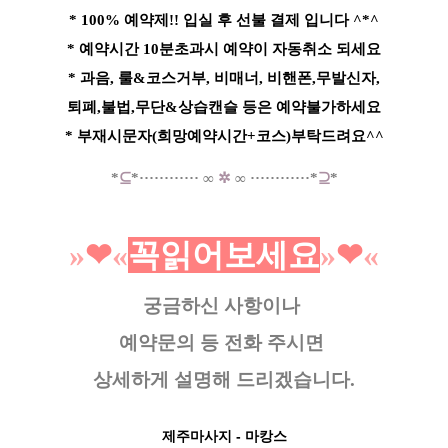
* 100% 예약제!! 입실 후 선불 결제 입니다 ^*^
* 예약시간 10분초과시 예약이 자동취소 되세요
* 과음, 룰&코스거부, 비매너, 비핸폰,무발신자,
퇴폐,불법,무단&상습캔슬 등은 예약불가하세요
* 부재시문자(희망예약시간+코스)부탁드려요^^
*
⊆
*
·····
·
······
∞
✲
∞
······
······*
⊇
*
»
❤︎
«
꼭읽어보세요
»
❤︎
«
궁금하신 사항이나
예약문의 등
전화 주시면
상세하게 설명해 드리겠습니다.
제주마사지
- 마캉스