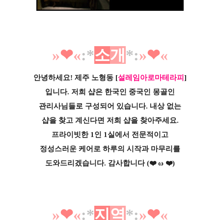
»
❤︎
«
:*
소
개
*
:
»
❤︎
«
안녕하세요! 제주 노형동
[
설레임아로마테라피
]
입니다.
저희 샵은 한국인 중국인 몽골인
관리사님들로 구성
되어
있습니다. 내상 없는
샵을 찾고 계신다면 저희
샵을 찾아
주세요.
프라이빗한 1인 1실에서 전문적이고
정성스러운 케어로 하루의 시작과 마무리를
도와
드리겠습니다. 감사합니다 (❤️ ω ❤️)
»
❤︎
«
:*
지
역
*
:
»
❤︎
«