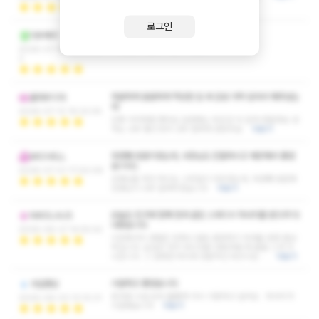
로그인
적절한 압과 감성 스웨디시의 적절한 조화
다우페리
기대한것 이상의 이상
더보기
2026-07-16 09:30:0
2
차분하게 꼼꼼하게 적당한 압 과 감성 가득 담아서 해주셨는
클라우디아
데
2026-07-12 19:23:05
진짜 극락체험 했어요 담번에는 무조건 더 길게 받을래요 성
격도 너무 좋으셔서 너무 편하게 받았어요
더보기
두번째 방문이였는데, 사장님도 친절하시고 깨끗해서 좋았
MICHELL
습니다:)
2026-07-01 17:00:06
선생님들 마다 하시는 스타일이 다르셨는데, 두번째 방문에
선생님이 너무 잘해주셨습니다
더보기
오늘도 친구와 함께 천국 같은 스웨디시 마사지를 받으러 다
NIKOLAUS
녀왔습니다
2026-06-27 14:55:42
이곳에서의 경험은 언제나 말로 표현하기 어려울 만큼 환상
적입니다. 손길은 마치 부드러운 바람처럼 제 몸을 스쳐 지
나갑니다. 그 섬세한 터치와 전문적인 테크닉은 …
더보기
시원하고 좋았습니다
가입했당
응대와 시설 모두 훌륭해 다시 이용하고 싶어요 마사지가
2026-06-03 13:10:31
시원했습니다
더보기