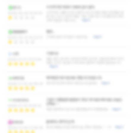
이가격이면 차라리 더싸데 갈거 같다
반니스
이가격에 이퀄리티면 더싼데 가는게 맞음 정말 실망했음 앞
2026-05-25 14:14:39
에 후기 믿고 갔어야 했음 저도 진짜 많이 다녀봤지만 하아
진짜 한숨만 나옴 &nb…
더보기
별로…
봄봄봄꽃이
기대와 달라 아쉬움이 있었어요
더보기
2026-03-12 00:23:31
기대이상
cdh
새로 생긴 곳이라 고민많이하며 갔지만 연동바닥에서 아가
2026-01-27 13:31:04
씨들 사이즈 젤 좋고 하나부터 열까지 마음에 들었습니다
더보기
예약힘든이유가있네요 정말 최고였습니다
바바이요
관리며 응대며 뭐하나 빠지는게 없네요
더보기
2026-01-18 20:08:16
기분이 안좋을땐 발걸음이 항상 여기로오게되네요 오늘도
moondoo
만족요~~
2026-01-14 19:35:15
매번 만족하고 갑니다 편안한분위기가한몫해요
더보기
올때마나 생각드는게
kokoei
몇 번 와봤는데 올 때마다 늘 만족스럽네요~~~!!!
더보기
2026-01-09 21:28:35