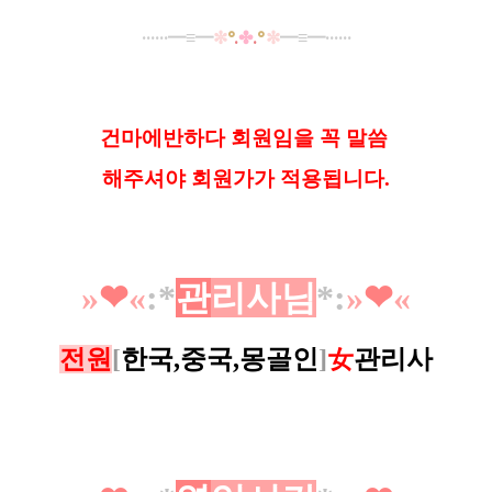
······
━
≡
━
✼
°
.
✤
.
°
✼
━
≡
━······
건마에반하다 회원임을 꼭 말씀
해
주셔야 회원가가 적용됩니다.
»
❤︎
«
:*
관
리
사
님
*
:
»
❤︎
«
전원
[
한국,중국,몽골인
]
女
관리사