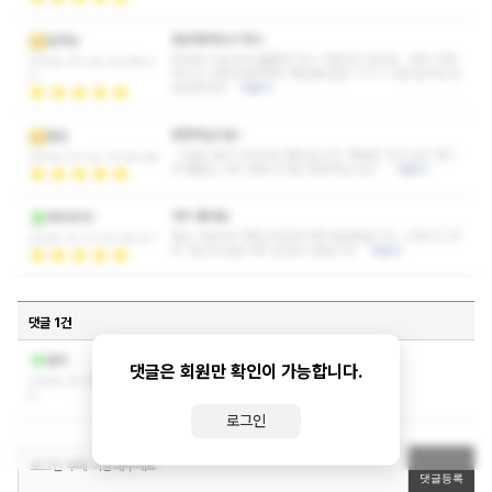
공유해야되나 마나
딥러닝
응대와 시설 모두 훌륭해 다시 이용하고 싶어요 와우 진짜
2026-01-05 20:48:4
어리고 이쁜데 몸매까지 좋은쌤 발견 ㅋㅋㅋ 나만 알거임 공
0
유안한다잉
더보기
번창하십시요~
듕쉰
시설도 좋고 마사지도 좋았습니다. 재방문 의사 있구 매니
2026-01-02 10:54:36
저 쌤들도 너무 맘에 드네요 번창하십시요~
더보기
여기 좋네요
라비900
평소 가보려고 했던 곳인데 어제 방문했습니다. 스웨디시 자
2025-12-31 20:45:57
주 가는데 오늘 아주 잘 받고 왔습니다
더보기
댓글 1건
작성자와 관리자만 볼 수 있는 댓글입니다.
숨비
댓글은 회원만 확인이 가능합니다.
2026-01-18 11:46:1
5
로그인