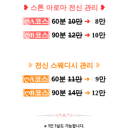
❥
스톤 아로마 전신 관리
❥
ღ
60분
10만
A코스
➜
0
8
만
ღ
90분
12만
B코스
➜
10만
❥
전신 스웨디시 관리
❥
60분
11만
➜
0
ღ
A코스
9
만
90분
14만
ღ
B코스
➜
12
만
······
━
≡
━
✼
°
.
✤
.
°
✼
━
≡
━······
※ 1인 1실도 가능합니다.