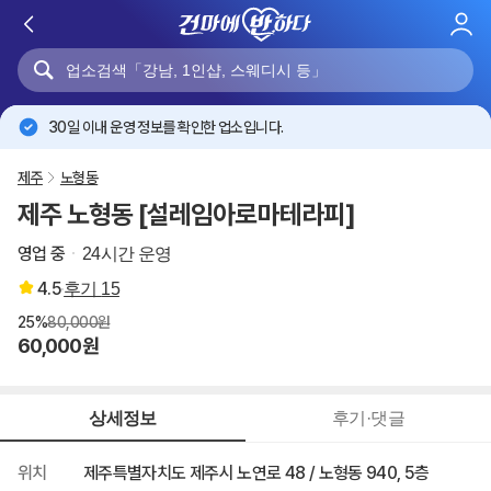
로
그
인
30일 이내 운영 정보를 확인한 업소입니다.
제주
노형동
제주 노형동 [설레임아로마테라피]
영업 중
24시간 운영
4.5
후기
15
25%
80,000원
60,000원
상세정보
후기·댓글
위치
제주특별자치도 제주시 노연로 48 / 노형동 940, 5층