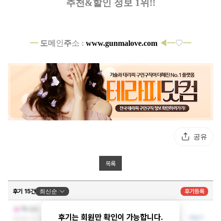
추천&할인 정보 1위!!
━
도
메
인
주
소 :
www.gunmalove.com
◀━
♡
━
공유
목록
후기 15건
최신순
후기등록
힐링 잘했어요
머니도2
후기는 회원만 확인이 가능합니다.
응대와 시설 모두 훌륭해 다시 이용하고 싶어요
더보기
2026-07-26 23:41:36