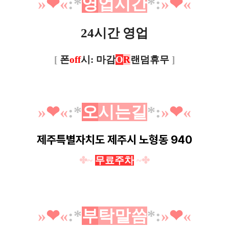
»
❤︎
«
:*
영
업
시
간
*
:
»
❤︎
«
24시간 영업
[
폰
off
시: 마감
O
R
랜덤휴무
]
»
❤︎
«
:*
오
시
는
길
*
:
»
❤︎
«
제주특별자치도 제주시 노형동 940
✤~
무료주차
~✤
»
❤︎
«
:*
부
탁
말
씀
*
:
»
❤︎
«