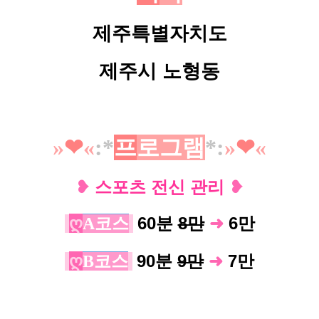
제주특별자치도
제주시 노형동
»
❤︎
«
:*
프
로
그
램
*
:
»
❤︎
«
❥
스포츠 전신 관리
❥
ღ
60분
8만
➜
6
A코스
만
ღ
90분
9만
➜
7
B코스
만