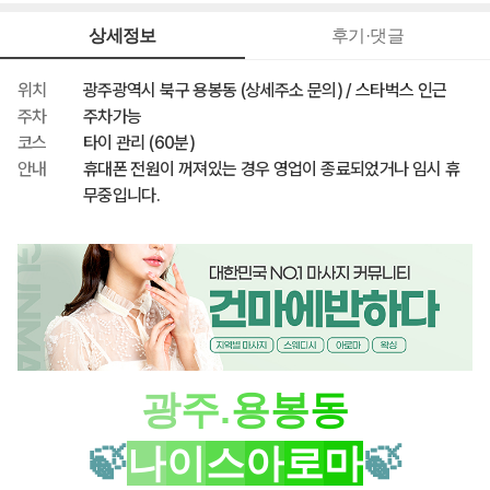
40,000원
최종 혜택가
상세정보
후기·댓글
위치
광주광역시 북구 용봉동 (상세주소 문의) / 스타벅스 인근
주차
주차가능
코스
타이 관리 (60분)
안내
휴대폰 전원이 꺼져있는 경우 영업이 종료되었거나 임시 휴
무중입니다.
광
주.
용
봉
동
🍃
나
이
스
아
로
마
🍃