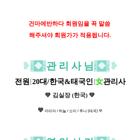
건마에반하다 회원임을 꼭 말씀
해
주셔야 회원가가 적용됩니다.
❥
:
❖
:
관 리 사 님
:
❖
:
❥
전원
[
20대/한국&태국인
]
女
관리사
💚
김실장 (한국)
💚
💚
마리아 / 하늘 / 소미 / 루나 (태국) 💚