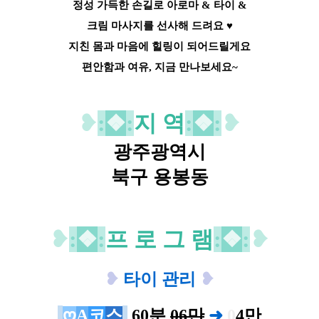
정성 가득한 손길로 아로마 & 타이 &
크림 마사지를 선사해 드려요 ♥
지친 몸과 마음에 힐링이 되어드릴게요
편안함과 여유, 지금 만나보세요~
❥
:
❖
:
지 역
:
❖
:
❥
광주광역시
북구 용봉동
❥
:
❖
:
프 로 그 램
:
❖
:
❥
❥
타이 관리
❥
ღ
A
코
스
60분
06만
➜
0
4
만