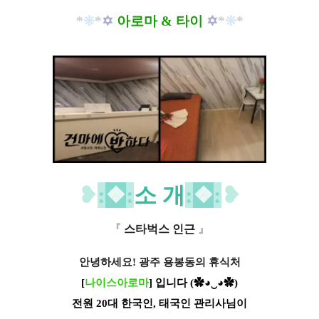
*
❊
*
✡
아로마 & 타이
✡
*
❊
*
❥
:
❖
:
소 개
:
❖
:
❥
『
스타벅스 인근
』
안녕하세요! 광주 용봉동의 휴식처
[
나이스아로마
] 입니다 (✿◕‿◕✿)
전원 20대 한국인, 태국인 관리사님이