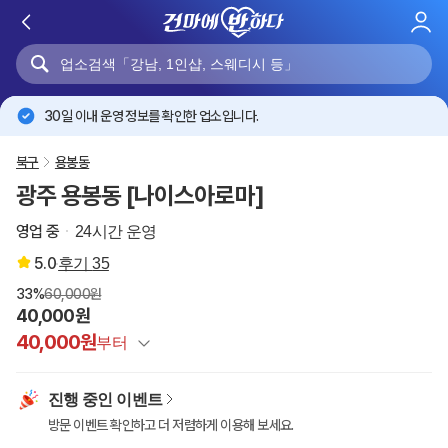
로
그
인
30일 이내 운영 정보를 확인한 업소입니다.
북구
용봉동
광주 용봉동 [나이스아로마]
영업 중
24시간 운영
5.0
후기
35
33%
60,000원
40,000원
40,000원
부터
정상가
60,000원
진행 중인 이벤트
건마에반하다 특별할인
-20,000원
방문 이벤트 확인하고 더 저렴하게 이용해 보세요.
이벤트 할인
적용 조건 확인 필요