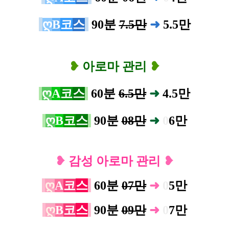
ღ
B
코
스
90분
7.5만
➜
5.5
만
❥
아로마 관리
❥
ღ
A
코
스
60분
6.5만
➜
4.5
만
ღ
B
코
스
90분
08만
➜
0
6
만
❥
감성 아로마 관리
❥
ღ
A
코
스
60분
07만
➜
0
5
만
ღ
B
코
스
90분
09만
➜
0
7
만