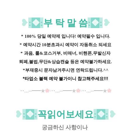
❥
:
❖
:
부 탁 말 씀
:
❖
:
❥
* 100% 당일 예약제 입니다! 예약필수 입니다.
* 예약시간 10분초과시 예약이 자동취소 되세요
* 과음, 룰&코스거부, 비매너, 비핸폰,무발신자
퇴폐,불법,무단&상습캔슬 등은 예약불가하세요.
*부재중시 문자남겨주시면 연락드립니다.^^
*타업소 블랙 예약 불가이니 참고해주세요!!!
‥…─━━
★
✿
·‥…─━━
★
✿
·‥…─━━
★
✿
❥
:
❖
:
꼭읽어보세요
:
❖
:
❥
궁금하신 사항이나