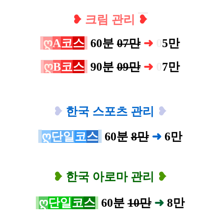
❥
크림 관리
❥
ღ
A
코
스
60분
07만
➜
0
5
만
ღ
B
코
스
90분
09만
➜
0
7만
❥
한국 스포츠 관리
❥
ღ
단일
코
스
60분
8만
➜
6
만
❥
한국 아로마 관리
❥
ღ
단일
코
스
60분
10만
➜
8
만