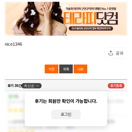
nice1346
공유
이전
목록
다음
후기 35건
최신순
후기등록
사장님 엄청 친절하시네여 ㅎㅎ
치들
후기는 회원만 확인이 가능합니다.
기분좋게받고가요 관리사분은 마사지 잘하시네요 또 갈게요
2026-07-28 09:24:2
ㅋㅋㅋ
더보기
4
로그인
한번씩 오는곳이지만 오늘도 시원하게 잘쉬다갑니다
OXYNTA
또올께용~~
더보기
2026-07-21 14:26:38