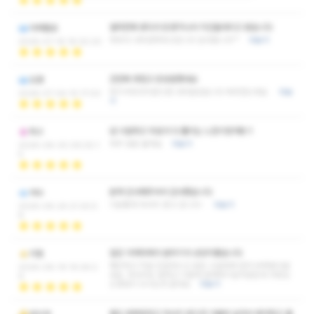
얼마전에 왔다가 또생각나서 지인들데리고 왔습니다
아제렐로
저희다 너무만족하고갑니다 감사합니다^^
더보기
2026-07-16 16:20:20
간만에 못참고 또방문했네요
도령
여기서마사지받으면 너무힐링됩니다 꼭추천드려요
더보
2026-07-04 10:17:00
기
넘 시원하고 피로가 다 풀리는 느낌이였어용 !!
RUI
자주 방문 흘게요
더보기
2026-06-30 09:30:1
5
밝게 인사해주셔서 감사했습니다
여수
기분좋게 마사지 받고 갑니다~
더보기
2026-06-24 21:30:5
8
일단 가게자체가 분위기가 상당히좋습니다
리듬
깨끗하고 직원 친절하시고 방은 시원하며 먼가 부족함이없
2026-06-19 19:26:2
네요 마사지도 잘하고 이렇게 완벽하기쉽지않은데 사장님
6
신경많이 쓰시는것 같네요
더보기