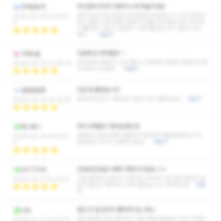
부드럽게 마사지 해주시니까 예술이네요
무과금유저
관리사님이 제스타일이라 번호따고싶었슴ㅋㅋ 손이 얼마나
2026-05-09 22:23:5
부드러운지 관리할때 따뜻한 오일로 부드럽게 근육 하나하
2
나 풀어주니 몸이 나른하니 너무 좋았습니다. 다음주 다시
예약 …
더보기
다음에 또 예약할듯~~
극대사슬
상냥하게 대해주니 긴장 풀리고 편하게 쉬었음 다음에 또 예
2026-05-03 21:38:19
약 때리고 오겠음~
더보기
피로 잘 풀었습니다
알중중알중
흡족하게 받고 나왔어요 피로가 많이 줄었네요!!
더보기
2026-04-30 15:16:35
허리.어깨많이 뭉쳐있었는데
파니파니
한번받고 뭉친어깨가 풀려서 다음주에 재방문예정입니다.
2026-04-28 09:21:5
제대로된 맛사지 오랜만이군요.
더보기
5
간내내 온힘을 다해서 해주시더군요 ㄷㄷ
GOTZON
시설 깔끔하고 분위기 조용하고 마사지시간 꽉꽉 채워서 끝
2026-04-21 15:12:53
까지 열심히 해주셔서 너무 좋았습니다. 추추천추천
더보
기
뭉친 곳 잘 잡아서 풀어주시는 듯요..
소담
관리사분들 모두 잘하셔서 따로 찾을 필요없이 믿고 가셔도
2026-04-15 14:20:17