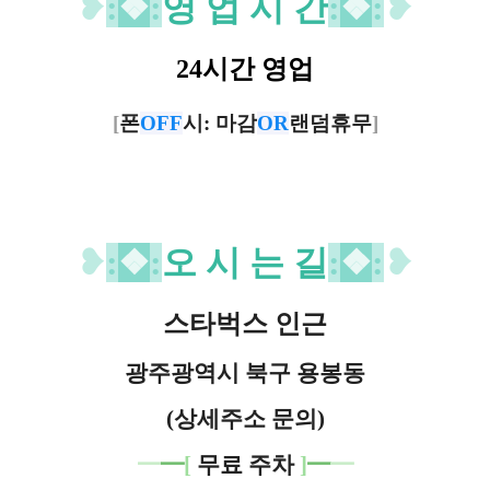
❥
:
❖
:
영 업 시 간
:
❖
:
❥
24시간 영업
[
폰
OFF
시: 마감
OR
랜덤휴무
]
❥
:
❖
:
오 시 는 길
:
❖
:
❥
스타벅스 인근
광주광역시 북구 용봉동
(상세주소 문의)
━
━
[
무료 주차
]
━
━