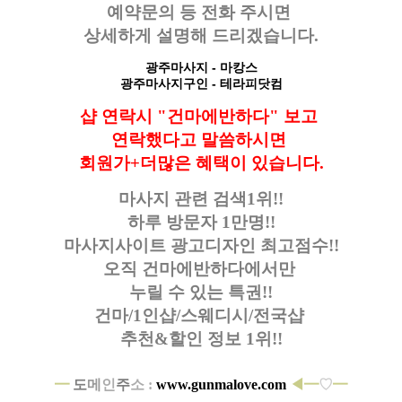
예약문의 등
전화 주시면
상세하게 설명해 드리겠습니다.
광주마사지
- 마캉스
광주마사지구인
- 테라피닷컴
샵 연락시 "건마에반하다" 보고
연락했다고
말씀하시면
회원가+더많은 혜택이 있습니다.
마사지 관련 검색1위!!
하루 방문자 1만명!!
마사지사이트 광고디자인
최고점수!!
오직 건마에반하다에서만
누릴 수 있는 특권!!
건마/1인샵/스웨디시/전국샵
추천&할인 정보 1위!!
━
도
메
인
주
소 :
www.gunmalove.com
◀━
♡
━