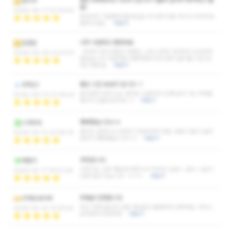
몸도 찌뿌등하고 마사지 받으러 가볼까 싶어서 예약하고 출
한리쿠
발!
2026-06-11 10:09:40
절하셔서 기분좋게 들어갔습니다 관리사분 역시나 마사지도
잘하시네요
더보기
너무 시원하고 좋았네요
도란쓴
마사지 부드러웠고 대화도 스무스하게 이어져서 심심하지
2026-06-05 22:41:57
않았습니다 이런저런 대화하면서 웃으면서 즐거운 시간 보
내고 왔어요
더보기
좋은 시간 보내구 갑니다 ~! ​​
두혁22
관리받자 마자 드는 생각은 심봤다!!!! 진짜 돈이 1도 아까운
2026-06-01 01:36:42
생각이 안들더라구요 ㅋ
더보기
행복했습니다ㅎㅎ
스카우트
관리도 잘하시고 굉장히 친절하셔서 받는 내내 기분이 날아
2026-05-31 20:58:14
갈듯이 행복했습니다ㅎㅎ
더보기
추천입니다
재춘이
이야기도 너무 재밌게 해주시구 마사지 실력 + 관리 스킬이
2026-05-17 19:52:28
진짜 장난 아닙니다 ㅋㅋㅋ
더보기
최애샾 인정합니다
이마트네이버
최근 최애 샾인것 인정 내상없고 올때마다 만족하는 서비스
2026-05-10 14:05:54
모두에게 추천추천
더보기