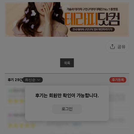
공유
목록
후기 29건
최신순
후기등록
ㅋㅋㅋㅋ 한미모하시네요
정남이형
후기는 회원만 확인이 가능합니다.
친절하고 유쾌하신지 질문 이것저것 질문에도 솔직하게 말
2026-07-19 21:10:45
씀도 해주시고ㅋㅋ 추천도 해주셔서 마사지를 받았는데 한
미모하시네요
더보기
로그인
이보다 좋을게 어디겠습니까
dbbdbdk
와...젊고 미모의 관리사가 마사지를 해주니깐 이또한 좋을
2026-07-16 19:32:56
게 어디겠습니까
더보기