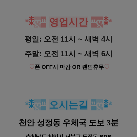
*
⁑
ღ
“
영업시간
“
ღ
⁑
*
평일: 오전 11시 ~ 새벽 4시
주말: 오전 11시 ~ 새벽 6시
♡
폰 OFF시 마감 OR 랜덤휴무
♡
*
⁑
ღ
“
오시는길
”
ღ
⁑
*
천안 성정동 우체국 도보 3분