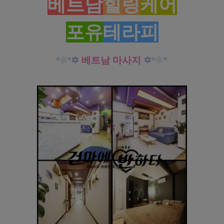
베트남
힐링
케어
포유
테라피
*
❊
*
✡
베트남 마사지
✡
*
❊
*