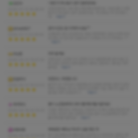
=뭉친거 하나없이 관리 잘받았네요
김진아
긴장되면서도 너무 좋고 짜릿짜릿하면서도 기분도좋고 진짜
2026-07-13 16:38:44
뭉친거 하나없이 관리 잘받았네요 최고였습니다 감사합니
다!
더보기
관리시간도 잘 지켜주시네요^^
dlrlwk887
오랜만에 내상 안입었어요 정말 대만족했고 힐링시켜주셔서
2026-07-11 22:39:54
감사합니다 앞으로 단골손님이 되겠습니다 수고하세요~!^^
더보기
자주 올게요
무심중
어제 늦은 시간에 미리 전화드리구 방문했어용 관리사분 진
2026-05-07 10:47:34
짜 친절스윗해서 맘에 들었고 내부도 깔끔하니 좋네요 자주
올게요
더보기
킹퀸코스 추천합니다
징걸버거
솔직히 큰 기대 없이 방문했는데 간만에 제대로 받은거 같아
2026-05-01 14:02:02
만족스러워요 코스도 많아서 도장깨기 하는 재미가 있을 거
같네요 자주 오겠슴다 ㅎ
더보기
몸이 노곤할때마다 와서 풀어줘야될거같아요!
축저하다
시설도 깨끗하고 사장님도 친절하고 다 좋고 제일 중요한 관
2026-04-18 02:15:05
리사도 마사지 관리 잘해주시네요 몸이 노곤할때마다 와서
풀어줘야될거같아요!
더보기
제대로된 베트남 마사지 샵을 찾은 듯
바동바동
여기 첨 와봤는데 괜찮네요 친절하시고 마사지도 잘하고 정
2026-04-02 21:33:26