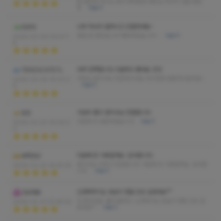
말 편안함 코스도 많고 제대로된 베트남 마사지 샵을 찾은
듯
더보기
너무 마사지 잘하시고 친절하세요~
코코아
정말 잘 받았습니다 재방하겠습니다~
더보기
2026-03-09 09:47:1
6
아주 만족합니다 시원하고 좋네요 굿굿
TENZACATETL
사장님,관리사님 친절하시네요 다시한번 방문하고싶네요!.
2026-03-06 16:00:3
더보기
6
가성비 좋고 관리사님 친절합니다
잉잉
다음에 또 방문하겠습니다
더보기
2026-03-03 19:06:0
0
다음에 또 이용할게요. 감사합니다.
새벽잔상
관리사님 이쁘고 친절합니다. 다음에 또 이용할게요. 감사합
2026-02-24 18:45:35
니다.
더보기
신경써주시는 모습이 정말 인상 깊었네요^^
고요파동
더 뭉친곳을 풀어 줄려고 노력하시는 모습이 정말 인상 깊
2026-02-21 22:48:54
었네요^^
더보기