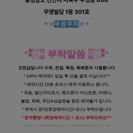
충청남도 천안시 서북구
두정동 898
무영빌딩 1동 301호
✦
✰
무료주차
✰✦
*
⁑
ღ
“
부탁말씀
”
ღ
⁑
*
건전샵입니다 수위, 컨셉, 복장, 퇴폐문의 사절합니다
* 100% 예약제!! 입실 후 선불 결제 이십니다^^
* 예약시간 10분 초과시 예약 자동취소 됩니다.
* 과음, 발신자미표시, 핸드폰이 아닌번호, 비매너,
불법, 퇴폐, 무단&상습캔슬 등은 예약불가 입니다.
* 부재시 문자(희망예약시간+코스) 부탁드립니다
* 문자환영! (희망예약시간 + 코스) 부탁드려요^^
━
☆✧☆
━━━━━
☆✧☆
━━━━━
☆✧☆
━