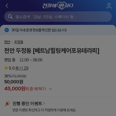
로
그
인
30일 이내 운영 정보를 확인한 업소입니다.
천안
두정동
천안 두정동 [베트남힐링케어포유테라피]
영업 중
11:00 ~ 06:00
5.0
후기
29
36%
70,000원
50,000원
45,000원
최종 혜택가
정상가
70,000원
진행 중인 이벤트
건마에반하다 특별할인
-20,000원
방문 이벤트 확인하고 더 저렴하게 이용해 보세요.
이벤트 할인
-5,000원