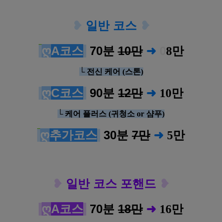
❥
일반 코스
❥
ღ
A코스
70분
10만
➜
0
8
만
└ 전신 케어 (스톤)
ღ
C코스
90분
12만
➜
10
만
└ 케어 플러스 (귀청소 or 샴푸)
ღ
추가코스
30분
7만
➜
5
만
❥
일반 코스 포핸드
❥
ღ
A코스
70분
18만
➜
16
만