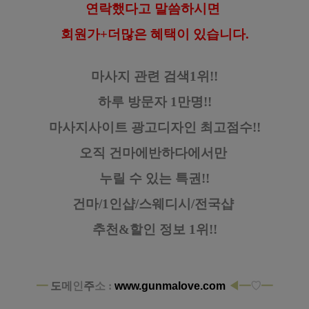
연락했다고
말씀하시면
회원가+더많은 혜택이 있습니다.
마사지 관련 검색1위!!
하루 방문자 1만명!!
마사지사이트 광고디자인
최고점수!!
오직 건마에반하다에서만
누릴 수 있는 특권!!
건마/1인샵/스웨디시/전국샵
추천&할인 정보 1위!!
━
도
메
인
주
소 :
www.gunmalove.com
◀━
♡
━