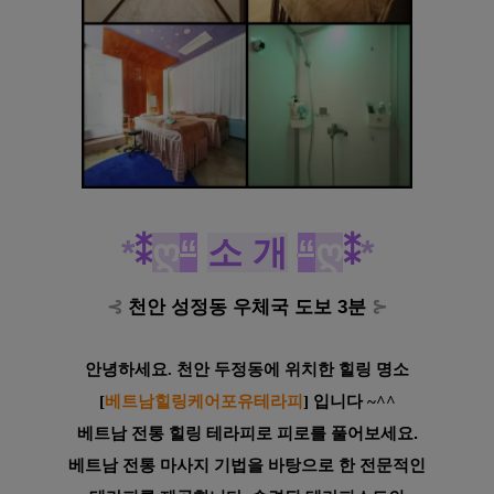
*
⁑
ღ
“
소 개
“
ღ
⁑
*
⊰
천안 성정동 우체국 도보 3분
⊱
안녕하세요. 천안 두정동에 위치한 힐링 명소
[
베트남힐링케어포유테라피
] 입니다 ~^^
베트남 전통 힐링 테라피로 피로를
풀어보세요.
베트남 전통 마사지 기법
을 바탕으로 한 전문
적인