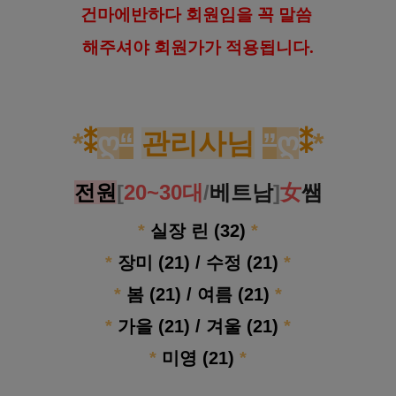
건마에반하다 회원임을 꼭 말씀
해
주셔야 회원가가 적용됩니다.
*
⁑
ღ
“
관리사님
”
ღ
⁑
*
전원
[
20~30대
/
베트남
]
女
쌤
*
실장 린 (32)
*
*
장미 (21) / 수정 (21)
*
*
봄 (21) / 여름 (21)
*
*
가을 (21) / 겨울 (21)
*
*
미영 (21)
*