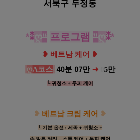
서북구 두정동
*
⁑
ღ
“
프로그램
”
ღ
⁑
*
❥
❥
베트남 케어
ღ
40분
07만
A코스
➜
0
5
만
└ 귀청소 + 두피 케어
❥
베트남 크림 케어
❥
└ 기본 옵션 : 세족 + 귀청소 +
손,발톱
정리
+ 스톤 케어
+ 두피 케어