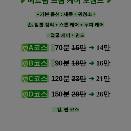
❥
베트남 크림 케어 포핸드
❥
└ 기본 옵션 : 세족 + 귀청소
+
손, 발톱 정리
+ 스톤 케어
+ 두피 케어
+ 얼굴 케어
+ 면도
ღ
A코스
0
70분
16만
➜
14
만
ღ
B코스
0
90분
18만
➜
16
만
ღ
C코스
120분
23만
➜
21
만
ღ
D코스
150분
28만
➜
26
만
└ 킹, 퀸 코스