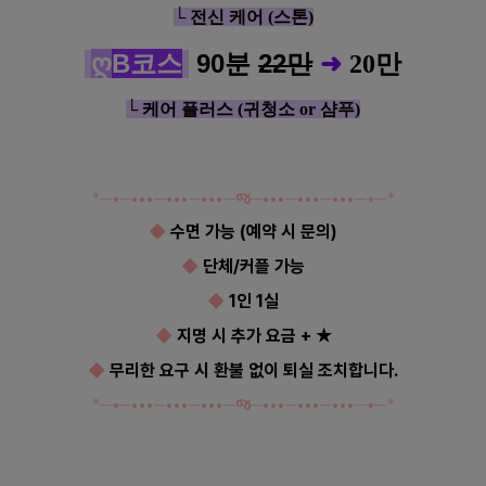
└ 전신 케어 (스톤)
ღ
B코스
90분
22만
➜
20
만
└ 케어 플러스 (귀청소 or 샴푸)
*─
⋆
─
•••
─
•••
─
•••
─
જ
─
•••
─
•••
─
•••
─
⋆
─*
◆
수면 가능 (예약 시 문의)
◆
단체/커플 가능
◆
1인 1실
◆
지명 시 추가 요금 + ★
◆
무리한 요구 시 환불 없이 퇴실 조치합니다.
*─
⋆
─
•••
─
•••
─
•••
─
જ
─
•••
─
•••
─
•••
─
⋆
─*