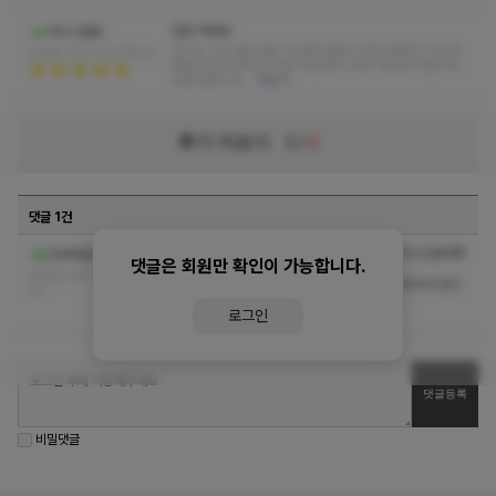
힐링 제대로
마리스텔팬
여기는 시간 내상 없는 게 제일 맘에 드네요 정해진 시간 꽉
2025-12-31 14:39:53
채워서 관리해주는데 관리사님까지 너무 이쁘셔서 힐링 제
대로 했습니다
더보기
후기 더보기
1
/
2
댓글 1건
여기도 변한건지... 관리사마다 다른건지 분명히 두시간결제했
건대죽돌이
댓글은 회원만 확인이 가능합니다.
는데 한시간사십분 했네요
2026-08-02 18:09:
택시에서 내릴때 자동결제된시각이 38분인데 올라가서 받고
04
내려와서 혹시나해서 시간보니깐 25분이네요...
로그인
한 20분은 날린거같은데 맘이 안좋네요
비밀댓글