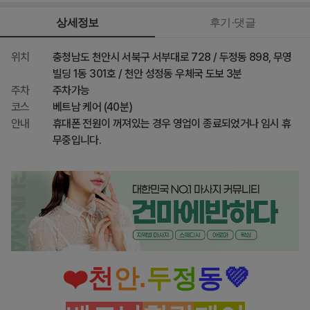
45,000원
최종 혜택가
상세정보
후기·댓글
위치
충청남도 천안시 서북구 서부대로 728 / 두정동 898, 무영
빌딩 1동 301호 / 천안 성정동 우체국 도보 3분
주차
주차가능
코스
베트남 케어 (40분)
안내
휴대폰 전원이 꺼져있는 경우 영업이 종료되었거나 임시 휴
무중입니다.
❤️천
안.
두
정
동💜