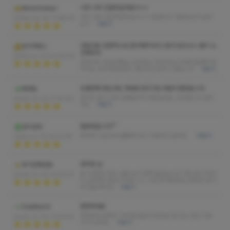
너무 너무 친절하셨어요!!ㅎㅎ
MoonHarbor
너무 너무 친절하셨어요!!ㅎㅎ 다음에 또 이용해 보고 싶네
2026-02-20 17:48:05
요ㅋ
더보기
조용조용 집중적으로 관리해주셔서그런가 받고나니 몸이 노
유리카테스
곤해져서
2026-01-23 01:06:44
집에가서 굿슬립했습니다자주는 못오지만 근처에 올때면 생
각나는 샵이네요여전히 깨끗하고 분위기 좋습니다
더보기
오랜만에 왔는데도 제대로 받고가는것같아 좋았습니다
에라토
관리도 좋고 너무 맘에들어서 여운남네요..감사합니다 관리
2026-01-20 17:34:05
사님
더보기
잘받았습니다^^
로이로라
응대와 시설 모두 훌륭해 다시 이용하고 싶어요
더보기
2026-01-14 19:33:18
정직한 샵
후기진짜안씀
와 수정관리사님 실물 보고 깜짝 놀랐습니다 이쁜 분이 마사
2026-01-06 10:43:01
지 실력까지 좋으시네요 ㄷㄷ 시간 꽉 채워주는 정직한 샵이
라 단골 예약임
더보기
번창하세요
thdbfka14
처음부터 끝까지 시계 볼 필요가 없네요 잘 되는 곳은 이유
2026-01-04 17:59:59
가 다 있어요.
더보기