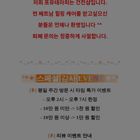
저희 포유테라피는 건전샵입니다.
찐 베트남 힐링 케어를 받고싶으신
분들은 언제나 환영입니다 ^^
퇴폐 문의는 정중하게 사절합니다.
*
…
∽
*
…
◈
…
*
…
∽
*
…
*
◇
*
…
*
∽
…
*
…
◈
…
*
∽
…
*
°
*
✦
스
페
셜
감
사
E
V
E
N
T
✦*
°
[
❥
]
평일 주간 방문 시 타임 특가 이벤트
- 오후 2시 ~ 오후 7시 한정
- 10만 원 미만 -> 5천 원 할인
- 10만 원 이상 -> 1만 원 할인
[
❥
]
리뷰 이벤트 안내