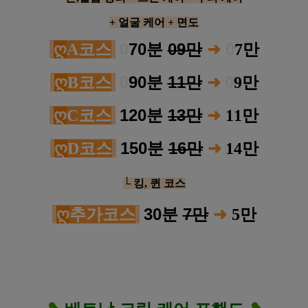
+ 얼굴
케어
+ 면도
0
70분
09만
➜
0
ღ
A코스
7
만
0
90분
11만
0
ღ
B코스
➜
9
만
120분
13만
➜
ღ
C코스
11
만
150분
16만
ღ
D코스
➜
14
만
└ 킹, 퀸 코스
30분
7만
➜
ღ
추가코스
5
만