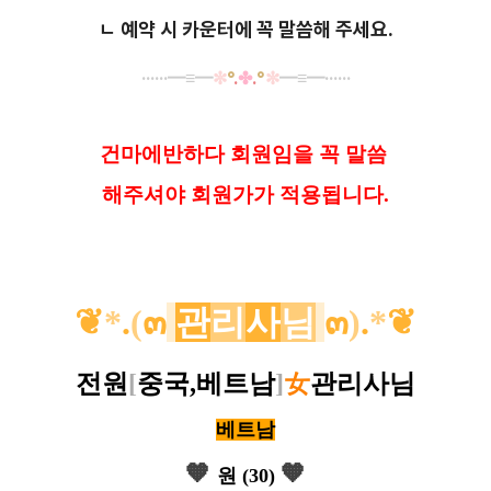
ㄴ 예약 시 카운터에 꼭 말씀해 주세요.
······
━
≡
━
✼
°
.
✤
.
°
✼
━
≡
━······
건마에반하다 회원임을 꼭 말씀
해
주셔야 회원가가 적용됩니다.
❦
*
.
(
๓
관
리
사
님
๓
)
.
*
❦
전원
[
중국,베트남
]
女
관리사님
베트남
🧡
🧡
원 (30)