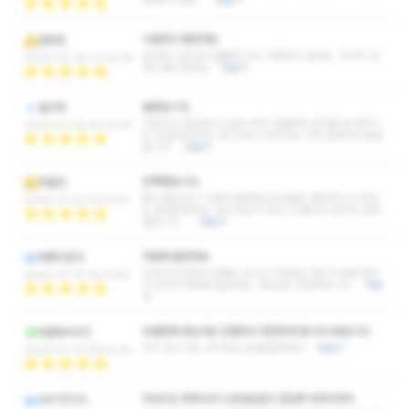
잘해주시네요
더보기
시원하고 좋았어요
쌈닭킹
응대와 시설 모두 훌륭해 다시 이용하고 싶어요 마사지 실
2026-02-02 21:32:59
력이 좋으셨어요
더보기
놀랐습니다.
불가마
사장님이 친절하고 시설이 아주 청결한게 관리를 잘 해주시
2026-01-25 20:30:14
는 것 같더라구여. 관리사님이 마사지도 너무 잘하셔서 놀랐
습니다.
더보기
만족했습니다.
주발잉
몸이 뻐근하고 그래서 방문했는데 음료도 챙겨주시고 응대
2026-01-22 22:01:51
도 잘해주셨어요. 관리사님이 서비스가 좋아서 관리도 만족
했습니다.
더보기
마음에 들었어요.
배짱이찬가
수건이나 옷에서 냄새도 안나고 샤워실도 관리가 엄청 잘되
2026-01-19 19:31:06
어 있어서 마음에 들었어요. 사장님도 친절하십니다.
더보
기
오랜만에 왔는데도 친절하고 편안하게 잘 쉬다 왔습니다
매관MAGIC
역시 믿고 가는 곳이네요.또방문할게요!!
더보기
2026-01-14 09:52:05
마사지도 꾹꾹누러 시간내상없이 정성껏 마무리까지
ANTISTIA