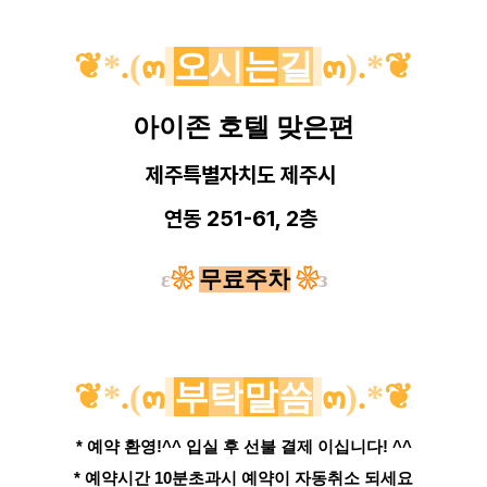
❦
*
.
(
๓
오
시
는
길
๓
)
.
*
❦
아이존 호텔 맞은편
제주특별자치도 제주시
연동 251-61, 2층
ε
❀
무료주차
❀
з
❦
*
.
(
๓
부
탁
말
씀
๓
)
.
*
❦
* 예약 환영!^^ 입실 후 선불 결제 이십니다! ^^
* 예약시간 10분초과시 예약이 자동취소 되세요