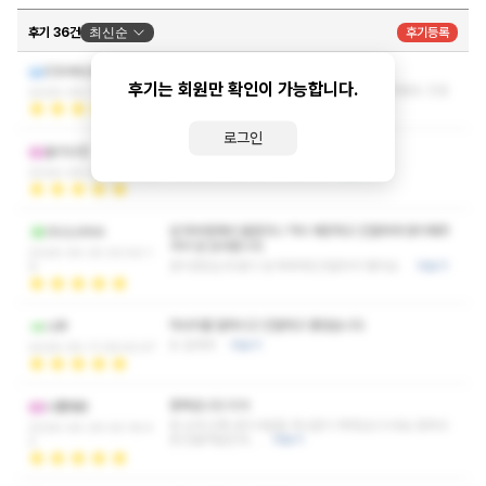
후기 36건
최신순
후기등록
잘받았습니다
ESHMUNAMASH
후기는 회원만 확인이 가능합니다.
시원하고 개운하게 하루잘마무리했어요. 관리사분도 친절
2026-06-17 09:18:42
하고 행복마사지였습니다~~
더보기
로그인
좋아요
올리브깡
항상 편하게 관리받다가 갑니다
더보기
2026-06-04 23:17:49
넘 찌부둥해서 들렸더니 역시 깨끗하고 친절하게 맞이해주
GIULIANA
셔서 넘 감사합니다
2026-05-25 00:50:1
관리받았는데 몸이 넘 촉촉해진것같아서 좋아요
더보기
9
마사지를 잘하시고 친절하고 좋았습니다
나루
또 갈게여
더보기
2026-05-11 09:42:47
중독입니다 이거
나폴애옹
와 근데 진짜 관리사분들 하나같이 매력있으시네요 중독되
2026-04-29 00:16:4
면 안될꺼같은데...
더보기
2