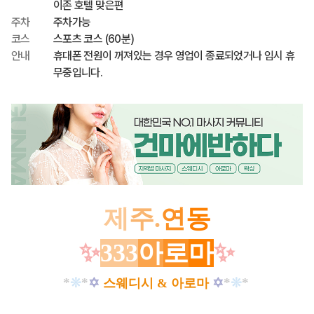
이존 호텔 맞은편
주차
주차가능
코스
스포츠 코스 (60분)
안내
휴대폰 전원이 꺼져있는 경우 영업이 종료되었거나 임시 휴
무중입니다.
제
주
.
연
동
✨
333
아
로
마
✨
*
❊
*
✡
✡
*
❊
*
스웨디시 &
아로마