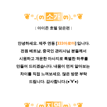
❦
*
.
(
๓
소
개
๓
)
.
*
❦
[
아이존 호텔 맞은편
]
안녕하세요. 제주 연동 [
333아로마
] 입니다.
전원 베트남, 중국인 관리사님 분들께서
시원하고 개운한 마사지로 특별한 하루를
만들어 드리겠습니다. 내몸이 먼저 알아보는
차이를 직접 느껴보세요.
많은 방문
부탁
드립니다. 감사합니다.(●ˇ∀ˇ●)
❦
*
.
(
๓
지
역
๓
)
.
*
❦