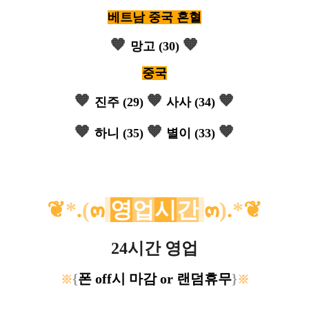
베트남 중국 혼혈
🧡
🧡
망고 (30)
중국
🧡
🧡
🧡
진주 (29)
사사 (34)
🧡
🧡
🧡
하니 (35)
별이 (33)
❦
*
.
(
๓
영
업
시
간
๓
)
.
*
❦
24시간 영업
{
폰 off시 마감 or 랜덤휴무
}
※
※