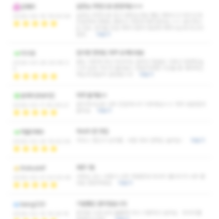
실장님 추천으로 받았어요ㅎㅎ
김해위
실장님 추천으로 믿고 받았는데요 쌤도 예쁘시고 어리신데
2026-04-16 19:50:54
친절하게 대화도 예쁘고 귀엽게 해주셨어요 ㅎㅎ 관리하시
는 압도 강약을 조절 해주시면서 정성껏 해주시는데 최고의
힐링…
더보기
집이랑 먼데도 자꾸 오게되네요
미시모
말도 이쁘게 하고 마사지도 잘하고 얼굴도 이쁘고 잘받았습
2026-03-26 20:45:3
니다 집과 거리가 멀다보니 한번가려면 시간을 좀 내야하긴
3
하는데 충분히 갈만합니다
더보기
자주 올게요ㅎ
호계지코바치킨
관리하시는분 너무 친절하시구 이쁘세요ㅎㅎ 자주 방문할것
2026-03-11 16:09:21
같아요
더보기
마사지 찐 맛집
마믈리에4
서비스 정신이 남다름.. 비용 대비 만족도 높아요~
더보기
2026-02-24 14:42:05
제주 1등
thdrudvlf
사장님 코스 비용이 너무 저렴한데 마사지 퀄리티가 너무 좋
2026-02-21 23:00:45
네요 번창하세요
더보기
기분좋은 관리였습니다
bang220
응대와 시설 모두 훌륭해 다시 이용하고 싶어요 마사지를
2026-02-10 14:24:15