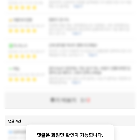
깔끔하게 시원하게 피로를 날려버림니다 잘받고갑니다 다음
2026-01-11 01:13:28
에도 또 올게요
더보기
잘받고 갑니다.
어른아이언맨
저번에 왔을 때도 만족했었는데 이번에도 너무 만족했어요.
2026-01-09 18:16:21
관리사님이 처음부터 세심하게 잘챙겨주셔서 기분 좋게 잘
받고 갑니다.
더보기
근래 받아본 마사지 중에 최고예요!
OLALLA
마사지 시간이 어떻게 지나갔는지 모를만큼 만족하고갑니다
2026-01-07 15:06:57
재방문의사도 있구요ㅎㅎ
더보기
관리사님이 딴짓하는 것도 없구 어느 부분이 안좋다하면 집
버논
중적으로 해주고 그래서 만족스러워요
2026-01-02 18:33:37
편안한 분위기라 일단 되게 릴렉스 되는거 같아요 다음에 또
재방문할게요
더보기
후기 더보기
1
/
2
댓글 4건
작성자와 관리자만 볼 수 있는 댓글입니다.
sjebsjwks
댓글은 회원만 확인이 가능합니다.
2026-01-13 02:22:4