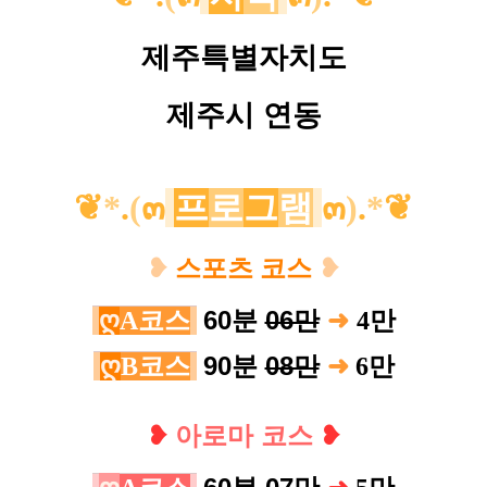
제주특별자치도
제주시 연동
❦
*
.
(
๓
프
로
그
램
๓
)
.
*
❦
❥
스포츠 코스
❥
60분
06만
➜
ღ
A코스
4
만
90분
08만
ღ
B코스
➜
6
만
❥
아로마 코스
❥