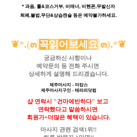
* 과음, 룰&코스거부, 비매너, 비핸폰,무발신자
퇴폐,불법,무단&상습캔슬 등은 예약불가하세요.
❦
*
.
(
๓
꼭
읽
어
보
세
요
๓
)
.
*
❦
궁금하신 사항이나
예약문의 등
전화 주시면
상세하게 설명해 드리겠습니다.
제주마사지
- 마캉스
제주마사지구인
- 테라피닷컴
샵 연락시 "건마에반하다" 보고
연락했다고
말씀하시면
회원가+더많은 혜택이 있습니다.
마사지 관련 검색1위!!