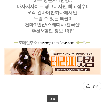
하루 방문자 1만명!!
마사지사이트 광고디자인
최고점수!!
오직 건마에반하다에서만
누릴 수 있는 특권!!
건마/1인샵/스웨디시/전국샵
추천&할인 정보 1위!!
━
도
메
인
주
소 :
www.gunmalove.com
◀━
♡
━
공유
목록