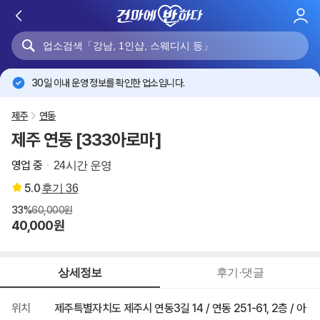
로
그
인
30일 이내 운영 정보를 확인한 업소입니다.
제주
연동
제주 연동 [333아로마]
영업 중
24시간 운영
5.0
후기
36
33%
60,000원
40,000원
상세정보
후기·댓글
위치
제주특별자치도 제주시 연동3길 14 / 연동 251-61, 2층 / 아