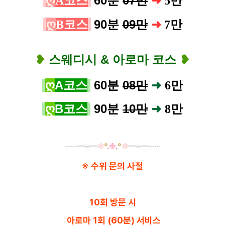
ღ
60분
07만
A코스
➜
5
만
ღ
90분
09만
B코스
➜
7만
❥
❥
스웨디시 & 아로마 코스
ღ
A코스
6
0분
08만
➜
6
만
ღ
B코스
9
0분
10만
➜
8
만
······
━
≡
━
✼
°
.
✤
.
°
✼
━
≡
━······
※ 수위 문의 사절
10회 방문 시
아로마 1회 (60분) 서비스