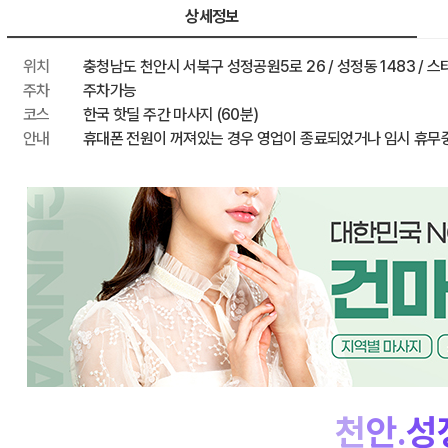
최종 혜택가
상세정보
위치
충청남도 천안시 서북구 성정공원5로 26 / 성정동 1483 / 
주차
주차가능
코스
한국 핫딜 주간 마사지 (60분)
안내
휴대폰 전원이 꺼져있는 경우 영업이 종료되었거나 임시 휴무
천
안.
성