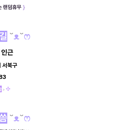
는 랜덤휴무
}
길
˘
ᴥ
˘
ෆ
 인근
시
서북구
83
능
✣
>
씀
˘
ᴥ
˘
ෆ