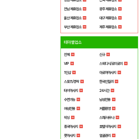
전남 제휴업소
광주 제휴업소
울산 제휴업소
대구 제휴업소
부산 제휴업소
제주 제휴업소
테마별업소
전체
신규
VIP
스웨디시/로미로미
1인샵
아로마마사지
스포츠/경락
한국인힐러
타이마사지
24시간
수면가능
남성전용
여성전용
커플환영
왁싱
스파/사우나
중국마사지
호텔식마사지
풋마사지
얼굴관리