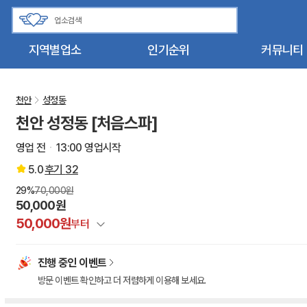
지역별업소
인기순위
커뮤니티
천안
성정동
천안 성정동 [처음스파]
영업 전
13:00 영업시작
5.0
후기
32
29%
70,000원
50,000원
50,000원
부터
정상가
진행 중인 이벤트
건마에반하다 특별할인
방문 이벤트 확인하고 더 저렴하게 이용해 보세요.
이벤트 할인