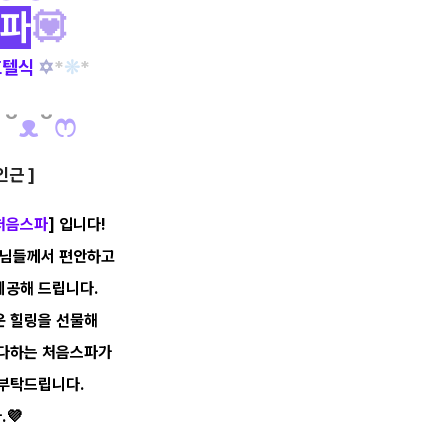
파
💟
호텔식
✡
*
❊
*
˘
ᴥ
˘
ෆ
근 ]
처음스파
] 입니다!
사님들께서
편안하고
제공해 드립니다.
운
힐링을
선물해
다하는
처음스파
가
 부탁드립니다.
💜