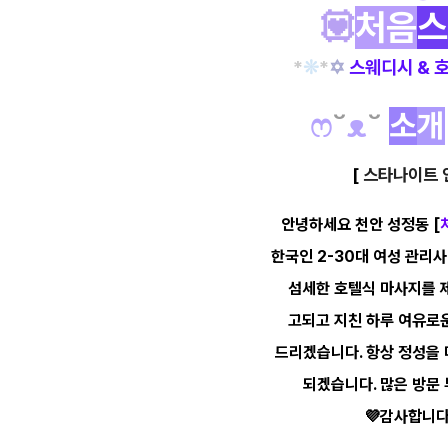
💟
처음
스
*
❊
*
✡
스웨디시 & 
ෆ
˘
ᴥ
˘
소
개
[
스타나이트 인
안녕하세요 천안 성정동
[
한국인 2-30대 여성 관리
섬세한
호텔식
마사지를
고되고 지친 하루
여유로
드리겠습니다.
항상 정성을
되겠습니다.
많은 방문
💜
감사합니다.