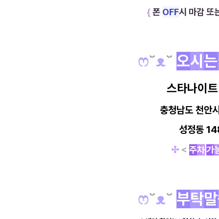
{
폰
OFF
시 마감 또
ෆ
˘
ᴥ
˘
오
시
는
스타나이트
충청남도 천안
성정동 14
✣
<
주
차
가
ෆ
˘
ᴥ
˘
부
탁
말