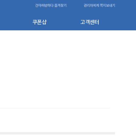
건마에반하다 즐겨찾기
관리자에게 쪽지보내기
쿠폰샵
고객센터
70,000원
-20,000원
적용 조건 확인 필요