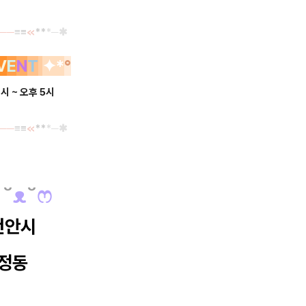
──
≡
≡
≪
**
*
─✱
V
E
N
T
✦
*
°
1시 ~ 오후 5시
──
≡
≡
≪
**
*
─✱
˘
ᴥ
˘
ෆ
천안시
정동