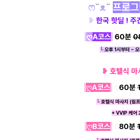
ෆ
˘
ᴥ
˘
프
로
그
❥
한국 핫딜 ! 
ღ
A코스
60분
0
└ 오후 1시부터 ~ 
❥
호텔식 마
ღ
A코스
0
60분
└ 호텔식 마사지 (림프
+ VVIP 케어
ღ
B코스
0
80분