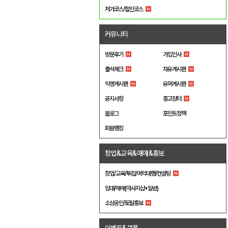
저가코스/할인코스
커뮤니티
방문후기
가입인사
출석체크
자유게시판
익명게시판
유머게시판
공지사항
중고장터
블로그
포인트정책
회원랭킹
창업&교육&매매&홍보
창업/교육/투잡/예약대행/컨설팅
임대/매매(마사지샵+일반)
소상공인/토탈홍보