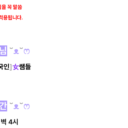
을 꼭 말씀
적용됩니다.
님
˘
ᴥ
˘
ෆ
국인
]
女
쌤들
간
˘
ᴥ
˘
ෆ
새벽 4시