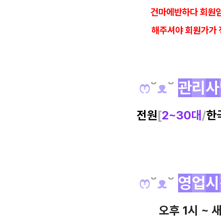
건마에반하다 회원임
해
주셔야 회원가가 
ෆ
˘
ᴥ
˘
관
리
사
전원
[
2~30대
/
한
ෆ
˘
ᴥ
˘
영
업
시
오후 1시 ~ 