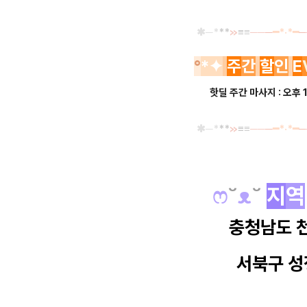
✱─
*
**
≫
≡
≡
──
─
━*·*━
─
°
*
✦
주
간
할
인
E
핫딜 주간 마사지 : 오후 
✱─
*
**
≫
≡
≡
──
─
━*·*━
─
ෆ
˘
ᴥ
˘
지
역
충청남도 
서북구 성