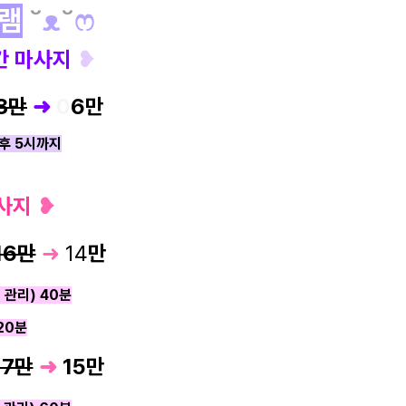
램
˘
ᴥ
˘
ෆ
주간 마사지
❥
8만
➜
0
6
만
오후 5시까지
사지
❥
16만
➜
14
만
 관리) 40분
 20분
17만
➜
15
만