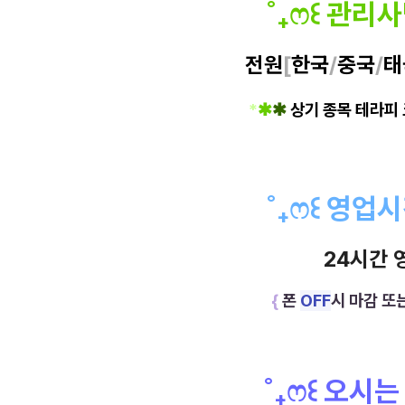
˚
₊
ෆ
꒰
관리
전원
[
한국
/
중국
/
태
*
✱
✱
상기 종목 테라피
˚
₊
ෆ
꒰
영업
24시간 
{
폰
OFF
시 마감 또
˚
₊
ෆ
꒰
오시는