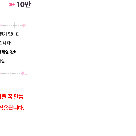
─
─
➼
10만
─
─--
-
┿---
❉
회원가 입니다
합니다
 단체실 완비
워실
─
─--
-
┿---
❉
‥
을 꼭 말씀
적용됩니다.