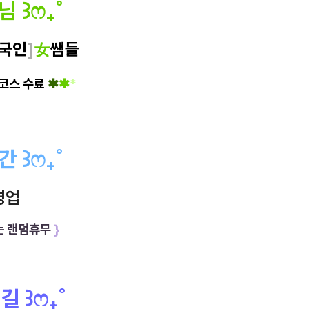
사님
꒱
ෆ
₊
˚
국인
]
女
쌤들
 코스 수료
✱
✱
*
시간
꒱
ෆ
₊
˚
영업
는 랜덤휴무
}
 길
꒱
ෆ
₊
˚