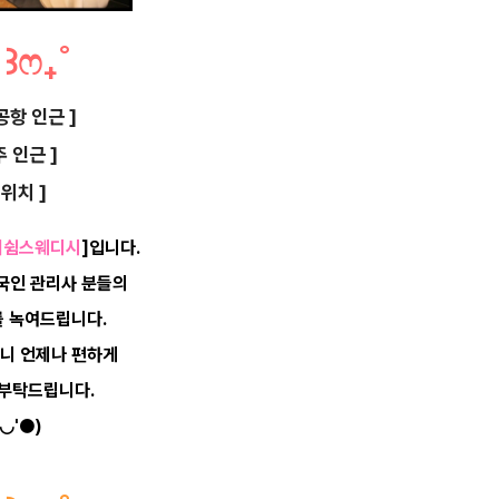
개
꒱
ෆ
₊
˚
항 인근 ]
 인근 ]
위치 ]
더쉼스웨디시
]입니다.
태국인 관리사
분들의
 녹여드립니다.
으니
언제나 편하게
 부탁드립니다.
◡'●)