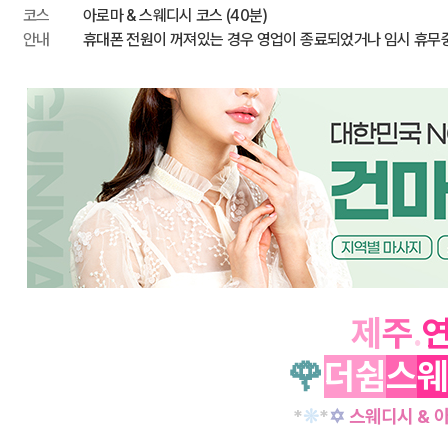
코스
아로마 & 스웨디시 코스 (40분)
안내
휴대폰 전원이 꺼져있는 경우 영업이 종료되었거나 임시 휴무
제
주
.
🌹
더쉼
스
웨
*
❊
*
✡
스웨디시 & 