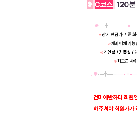
❥
C
코스
120분
‥❉
---┿---─
──
-
≡
-
─
※
상기 현금가 기준 
※
계좌이체 가능
※
개인실 / 커플실 /
※
최고급 샤
‥❉
---┿---─
──
-
≡
-
─
건마에반하다 회원임
해
주셔야 회원가가 