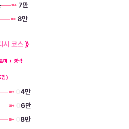
분
─
─
➼
7만
분
─
─
➼
8만
디시 코스
》
로미 + 경락
포함)
─
─
➼
0
4만
─
─
➼
0
6만
─
─
➼
0
8만