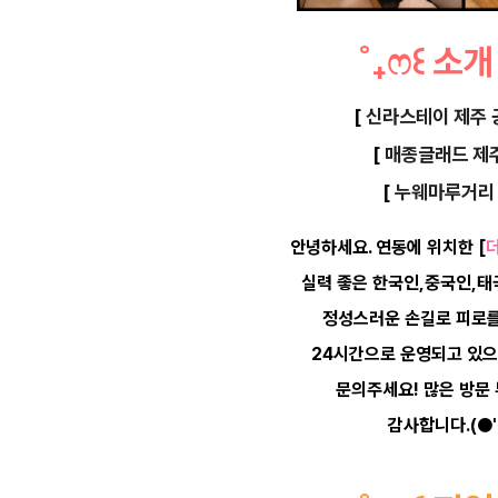
˚
₊
ෆ
꒰
소
[
신라스테이 제주 공
[
매종글래드 제주
[
누웨마루거리 
안녕하세요.
연동에 위치한
[
실력 좋은 한국인,중국인,
정성스러운 손길로 피로를
24시간으로 운영되고 있
문의주세요! 많은 방문
감사합니다.(●'