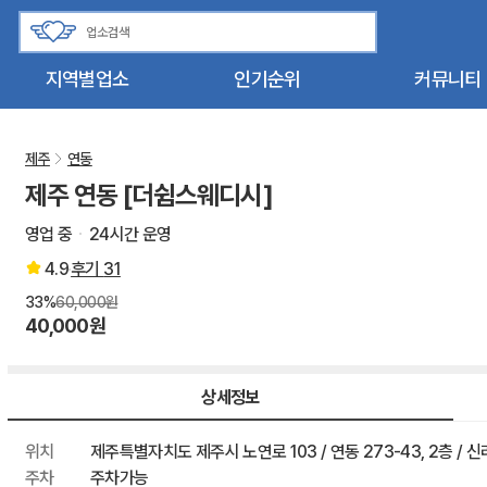
지역별업소
인기순위
커뮤니티
제주
연동
제주 연동 [더쉼스웨디시]
영업 중
24시간 운영
4.9
후기
31
33%
60,000원
40,000원
상세정보
위치
제주특별자치도 제주시 노연로 103 / 연동 273-43, 2층 /
주차
주차가능