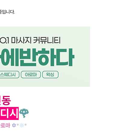
중입니다.
연
동
디시
🌹
아로마
✡
*
❊
*