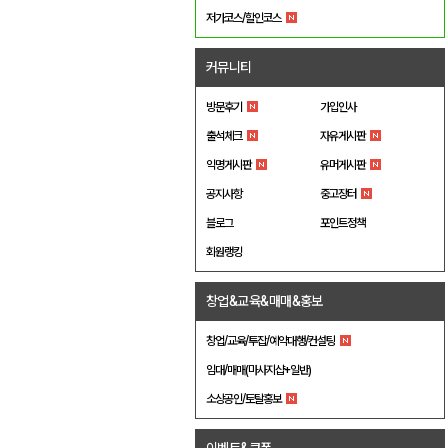
저가코스/할인코스
커뮤니티
방문후기
가입인사
출석체크
자유게시판
익명게시판
유머게시판
공지사항
중고장터
블로그
포인트정책
회원랭킹
창업&교육&매매&홍보
창업/교육/투잡/예약대행/컨설팅
임대/매매(마사지샵+일반)
소상공인/토탈홍보