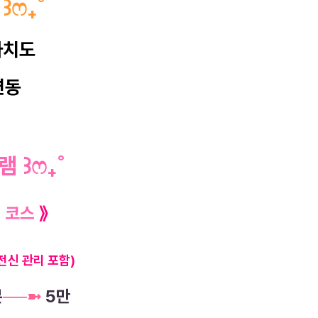
역
꒱
ෆ
₊
˚
자치도
연동
그램
꒱
ෆ
₊
˚
락 코스
》
전신 관리 포함)
분
─
─
➼
5만