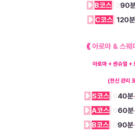
❥
B
코스
0
90
❥
C
코스
120
《
아로마 & 스웨
아로마 + 센슈얼 + 
(전신 관리 
❥
S
코스
0
40분
❥
A
코스
0
60분
❥
B
코스
0
90
분