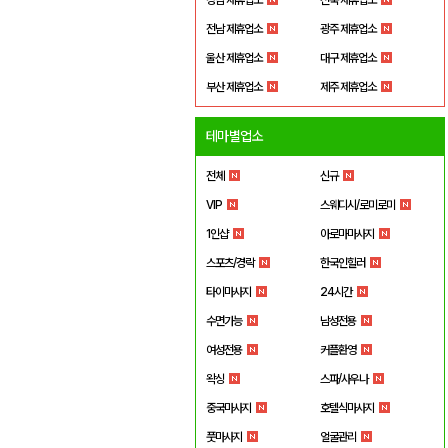
전남 제휴업소
광주 제휴업소
울산 제휴업소
대구 제휴업소
부산 제휴업소
제주 제휴업소
테마별업소
전체
신규
VIP
스웨디시/로미로미
1인샵
아로마마사지
스포츠/경락
한국인힐러
타이마사지
24시간
수면가능
남성전용
여성전용
커플환영
왁싱
스파/사우나
중국마사지
호텔식마사지
풋마사지
얼굴관리