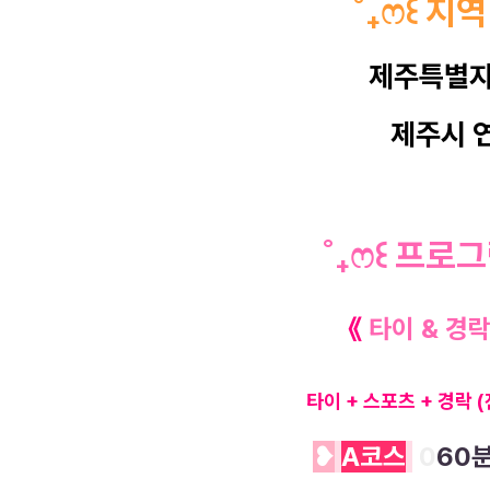
˚
₊
ෆ
꒰
지
제주특별
제주시 
˚
₊
ෆ
꒰
프로
《
타이 & 경
타이 + 스포츠 + 경락
(
❥
A
코스
0
60