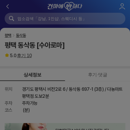
로
그
인
평택
동삭동
평택 동삭동 [수아로마]
5.0
후기
10
상세정보
후기·댓글
위치
경기도 평택시 비전2로 6 / 동삭동 697-1 (3층) / 다농마트
평택점 도보2분
주차
주차가능
코스
(분)