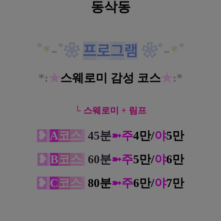
동삭동
˚
*
-
˚
❀
프
로
그
램
❀
˚
-
*
˚
*
:
★
스웨로미 감성 코스
★
:*
└ 스웨로미 + 림프
❥
A
코
스
45분
➼주
4만/
야
5만
❥
B
코
스
60분
➼
주
5만/
야
6만
❥
C
코
스
80분
➼
주
6만/
야
7만