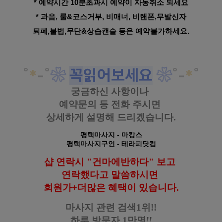
* 예약시간 10분초과시 예약이 자동취소 되세요
* 과음, 룰&코스거부, 비매너, 비핸폰,무발신자
퇴폐,불법,무단&상습캔슬 등은 예약불가하세요.
˚
*
-
˚
❀
꼭
읽어보세요
❀
˚
-
*
˚
궁금하신 사항이나
예약문의 등
전화 주시면
상세하게 설명해 드리겠습니다.
평택마사지
- 마캉스
평택마사지구인
- 테라피닷컴
샵 연락시 "건마에반하다" 보고
연락했다고
말씀하시면
회원가+더많은 혜택이 있습니다.
마사지 관련 검색1위!!
하루 방문자 1만명!!