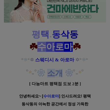
평
택
.
동
삭
동
☘️
수
아
로
마
☘️
*
❊
*
✡
스웨디시 & 아로마
✡
*
❊
*
˚
*
-
˚
❀
소
개
❀
˚
-
*
˚
[
다농마트 평택점 도보 2분 ]
안녕하세요~
[
수아로마
] 인사드려요!
평택
동삭동의 아늑한 공간에서 정성
가득한