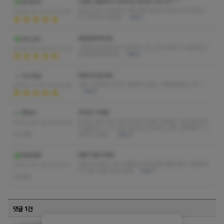
시설도 깔끔하고 마사지도 잘 받고 갑니다~^^
호야아아
날씨가 많이 추워져서 따뜻하게 받고자 갔는데 최고였습니
2025-10-30 02:11:16
다 다음에 또 올께요
더보기
재방문하려구요
whcals
꼼꼼하게 해주셔서 대접받고 온 느낌이네요 지나갈일있으
2025-10-28 22:51:33
면 재방문하려구요
더보기
재방의사있어요
이스마일
너무 시원하게 마사지 잘해주시네요~ 재방하겠습니다~~
2025-10-16 19:40:59
더보기
무조건 가세요
캣마미
마사지 자주 받는 편인데 여기 진짜 시원해요 ! 몸 아픈곳이
2025-09-20 15:37:40
싹 풀어지고 ㅠㅠ 받고 일어나니까 몸이 너무 가벼워여 ㅜㅜ
없음
무조건 가세요
더보기
정말 약손이네요
하토링짱
오늘 컨디션이 너무 안좋았는데 덕분에 정말 몸이 가벼워져
2025-09-19 03:47:11
서 가요! 정말 약손이네요
더보기
없음
댓글 1건