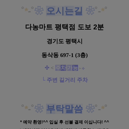
˚
*
-
˚
❀
오
시
는
길
❀
˚
-
*
˚
다농마트 평택점 도보 2분
경기도 평택시
동삭동 697-1 (3층)
✣
<
주
차
가
능
>
✣
└ 주변 길거리 주차
˚
*
-
˚
❀
부
탁
말
씀
❀
˚
-
*
˚
* 예약 환영!^^ 입실 후 선불 결제 이십니다! ^^