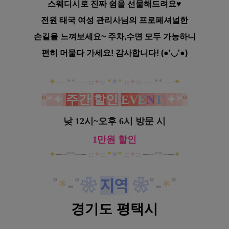
스웨디시로 진짜 쉼을
선물해드려요♥
전원 태국 여성 관리사님의 프로페셔널한
손길을 느껴보세요~ 주차,수면 모두 가능하니
편히 머물다 가세요! 감사합니다! (●'◡'●)
✦
─
─**─
─
::
✦
::
*
✶
*
::
✦
::
─
─**─
─
✦
°
*✦
주
간
할
인
E
V
E
N
T
✦
*
°
낮 12시~오후 6시 방문 시
1만원 할인
✦
─
─**─
─
::
✦
::
*
✶
*
::
✦
::
─
─**─
─
✦
˚
*
-
˚
❀
지
역
❀
˚
-
*
˚
경기도 평택시