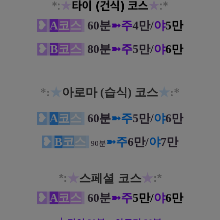
*
:
★
타이 (건식) 코스
★
:*
❥
A
코
스
60분
➼주
4만/
야
5만
❥
B
코
스
80분
➼
주
5만/
야
6만
*
:
★
아로마 (습식) 코스
★
:*
❥
A
코
스
60분
➼주
5만/
야
6만
❥
B
코
스
➼주
6만/
야
7만
90분
*
:
★
스페셜 코스
★
:*
❥
A
코
스
60분
➼주
5만/
야
6만