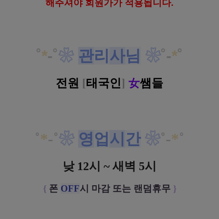
해
주셔야 회원가가 적용됩니다.
˚
*
-
˚
❀
관
리
사
님
❀
˚
-
*
˚
전원
[
태국인
]
女
쌤들
˚
*
-
˚
❀
영
업
시
간
❀
˚
-
*
˚
낮 12시 ~ 새벽 5시
{
폰
OFF
시 마감 또는 랜덤휴무
}