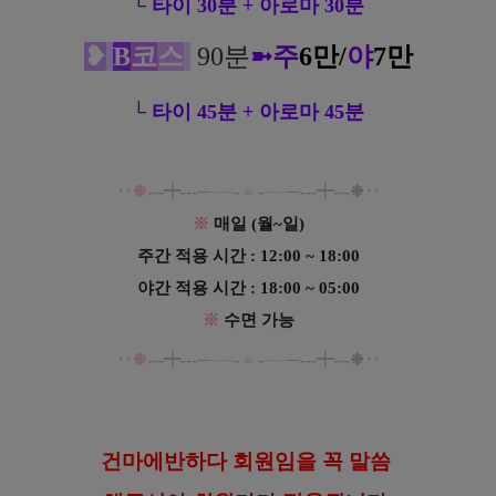
└ 타이 30분 + 아로마 30분
❥
B
코
스
90분
➼
주
6만/
야
7만
└ 타이 45분 + 아로마 45분
‥❉
---┿---─
──
-
≡
-
──
─--
-
┿---❉
‥
※
매일 (월~일)
주간 적용 시간 : 12:00 ~ 18:00
야간 적용 시간 :
18:00
~ 05:00
※
수면 가능
‥❉
---┿---─
──
-
≡
-
──
─--
-
┿---❉
‥
건마에반하다 회원임을 꼭 말씀