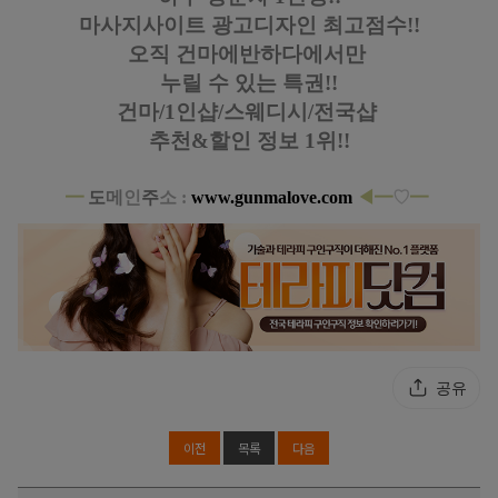
마사지사이트 광고디자인
최고점수!!
오직 건마에반하다에서만
누릴 수 있는 특권!!
건마/1인샵/스웨디시/전국샵
추천&할인 정보 1위!!
━
도
메
인
주
소 :
www.gunmalove.com
◀━
♡
━
공유
이전
목록
다음