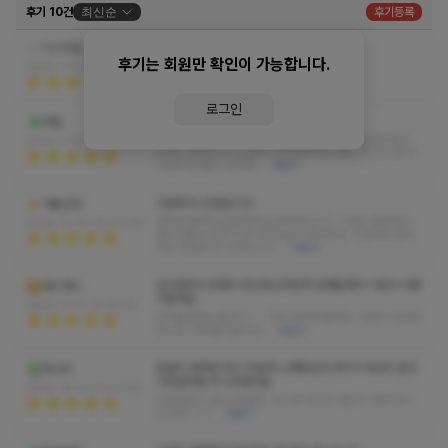
후기 10건
최신순
후기등록
좋아요
이스마일
후기는 회원만 확인이 가능합니다.
간만에 자알 받았습니다^^
더보기
2025-11-07 09:46:27
로그인
너무 잘 받고 갑니다.
네빌
제가 사고 나서 몸이 아파서 도수치료 받았는데 돈만 들고
2025-11-07 09:44:26
효과도 없었는데 지인분이 추천해주셔서 왔는데 진심 몸 부
드럽게 잘 풀고 갔네요!
더보기
다음에 또 오겠습니다.
겨울남자
전화안내부터 친절하게 도와주셨습니다. 시설도 깨끗하고
2025-11-02 18:03:00
관리사들이 교육이 잘 되어있는지 마사지도 시원하게 잘하
네요 다음에 또 오겠습니다.
더보기
넘시원하고 온몸이 욱신욱신하던게 넘개운해서 기분이 다좋
깨스깨스
아졌어요.
2025-11-01 14:29:18
진작올껄하는생각이~~~ 자주 받아야겠어요. 피로가 확사라
진느낌. 중독올거같아요.
더보기
온몸이 찌뿌둥 하고 무겁게 느껴졌는데 여기서 마사지 받고
하나비
거짓말처럼 싹 나아졌어요
2025-10-31 22:01:58
친절하셨고 관리사분들도 웃으며 마사지 열심히 해주셔서
대 만족 ㅋㅋ
더보기