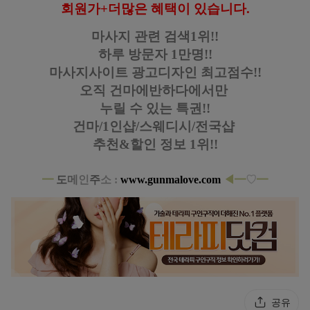
회원가+더많은 혜택이 있습니다.
마사지 관련 검색1위!!
하루 방문자 1만명!!
마사지사이트 광고디자인
최고점수!!
오직 건마에반하다에서만
누릴 수 있는 특권!!
건마/1인샵/스웨디시/전국샵
추천&할인 정보 1위!!
━
도
메
인
주
소 :
www.gunmalove.com
◀━
♡
━
공유