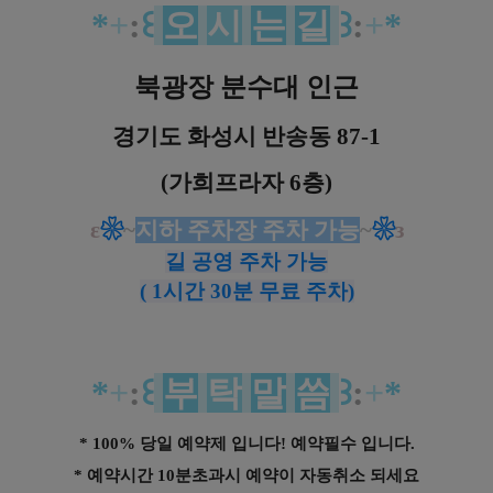
*
+
:
꒰
오
시
는
길
꒱
:
+
*
북광장 분수대 인근
경기도 화성시 반송동 87-1
(가희프라자 6층)
ε
❀
~
지하 주차장 주차 가능
~
❀
з
길 공영 주차 가능
( 1시간 30분 무료 주차)
*
+
:
꒰
부
탁
말
씀
꒱
:
+
*
* 100% 당일 예약제 입니다! 예약필수 입니다.
* 예약시간 10분초과시 예약이 자동취소 되세요