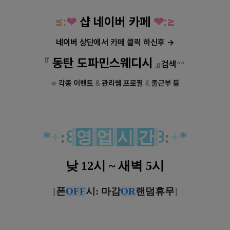
≤:
❤
샵
네이버
카페
❤:≥
네이버
상단에서
카페
클릭 하신후 →
『
동탄 도파민스웨디시
』
검색
^^
※
각종 이벤트
&
관리쌤 프로필
&
출근부 등
*
+
:
꒰
영
업
시
간
꒱
:
+
*
낮 12시 ~ 새벽 5시
[
폰
OFF
시: 마감
OR
랜덤휴무
]