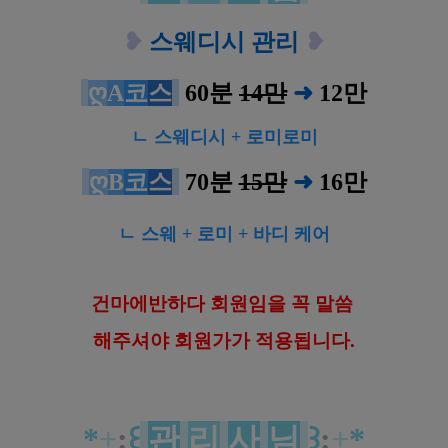
❥
스웨디시 관리
❥
ღ
A
코
스
60분
14만
➜
12
만
ㄴ 스웨디시 + 로미로미
ღ
B
코
스
70분
15만
➜
16
만
ㄴ 스웨 + 로미 + 바디 케어
건마에반하다 회원임을 꼭 말씀
해
주셔야 회원가가 적용됩니다.
*
+
:
꒰
관
리
사
님
꒱
:
+
*