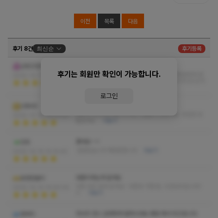
이전
목록
다음
후기 8건
최신순
후기등록
여기가제일좋은거같아요
난방고양이
후기는 회원만 확인이 가능합니다.
편하게 받아야하는게 우선이라고생각하는데 가장편하게 받
2025-10-17 09:20:06
앗던곳인거같아요. 그리고 마사지에대해 기본이 되잇으신거
같아요^^ 다음에 또올께요
더보기
로그인
정말 잘하시고 최선을 다하십니다.
UBAID
하루가 지나가는데도 아직도 시원함이 남았네요. 조만간 또
2025-10-16 18:37:23
들릴게요.
더보기
좋네요~~!
민트
잘받았습니다 재방문합니다
더보기
2025-10-15 14:14:49
대충이라는게 없어요
유한킴벌리
다른 곳은 절대 안가요~ 다른곳 가면 돈, 시간낭비입니다!!
2025-10-14 14:59:06
ㅎ
더보기
마사지 언니 섬세하게 잘하시네요 동탄 에서 최고입니다
엔씨티