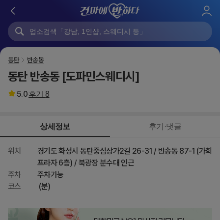
로
그
인
동탄
반송동
동탄 반송동 [도파민스웨디시]
5.0
후기
8
상세정보
후기·댓글
위치
경기도 화성시 동탄중심상가2길 26-31 / 반송동 87-1 (가희
프라자 6층) / 북광장 분수대 인근
주차
주차가능
코스
(분)