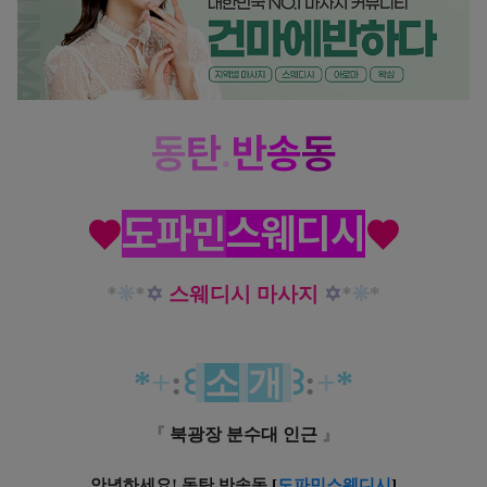
동
탄
.
반
송
동
도파민
스웨디시
♥
♥
*
❊
*
✡
*
✡
스웨디시 마사지
❊
*
*
+
:
꒰
소
개
꒱
:
+
*
『
북광장 분수대 인근
』
안녕하세요! 동탄 반송동
[
도파민스웨디시
]