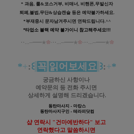
* 과음, 룰&코스거부, 비매너, 비핸폰,무발신자
퇴폐,불법,무단&상습캔슬 등은 예약불가하세요.
*부재중시 문자남겨주시면 연락드립니다.^^
*타업소 블랙 예약 불가이니 참고해주세요!!!
‥…─━━
★
✿
·‥…─━━
★
✿
·‥…─━━
★
✿
*
+
:
꒰
꼭
읽어보세요
꒱
:
+
*
궁금하신 사항이나
예약문의 등
전화 주시면
상세하게 설명해 드리겠습니다.
동탄마사지
- 마캉스
동탄마사지구인
- 테라피닷컴
샵 연락시 "건마에반하다" 보고
연락했다고
말씀하시면