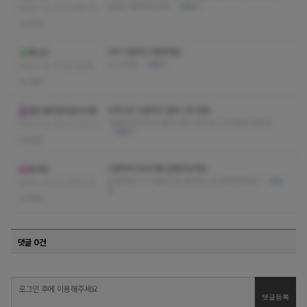
담에도 잘부탁드려요
더보기
2025-10-13 10:08:10
없음
너무 시원하고 좋았어요!
툭소민
또 갈게용
더보기
2025-10-11 23:12:35
없음
너무너무 시원하고 힐링 너무 돼요
헬리콥터와마법사의똥
다음에 마사지가 생각나면 이곳으로 오게 될것 같아요.
2025-10-05 00:54:51
더보기
없음
시원하게 마사지를 잘해주셨어요.
올라프
잘 눌러주시고 개운히 잘 받다갑니다 번창하세요!!!
더보
2025-10-02 11:53:13
기
없음
댓글 0건