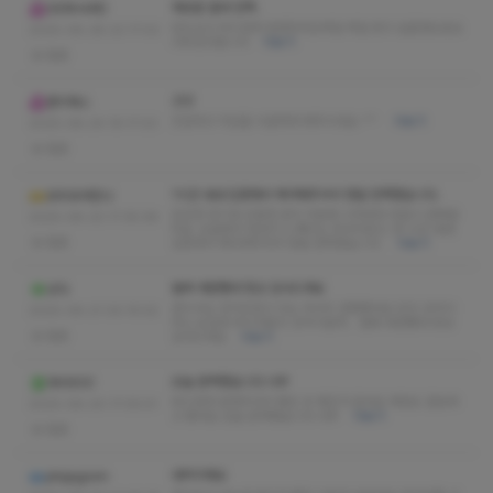
재방문 결과 만족.
GERHARD
압도있고 부드럽게 잘받았어요매일 매일 받고 싶을정도로요
2025-08-28 22:17:02
너무감사합니다
더보기
없음
굿굿
판리파스
친절하고 지압을 시원하게 해주시네요~^^
더보기
2025-08-24 19:17:03
없음
1시간 내내 집중해서 케어해주셔서 정말 만족했습니다.
모두모여만나
은은한 향기와 조용한 음악 덕분에 시작부터 마음이 편해졌
2025-08-22 17:35:36
어요. 손끝에서 정성이 느껴지는 마사지였고, 한 시간 내내
없음
집중해서 케어해주셔서 정말 만족했습니다.
더보기
벌써 세번짼데 항상 감사드려요
상다
관리사님 강약조절이 되는 마사지 경험했네요 압의 강약이
2025-08-21 00:15:52
아닌 손길과 부드러움의 강약이랄까... 벌써 세번짼데 항상
없음
감사드려요
더보기
오늘 완벽했습니다 너무
라비900
부드럽게 잘해주셔서 좋은 곳 찾은거 같네요 매장도 깔끔하
2025-08-20 17:05:51
고 좋네요 오늘 완벽했습니다 너무
더보기
없음
대박이예요
phppgiom