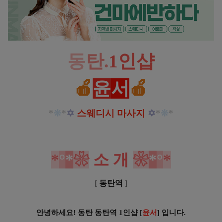
동
탄.
1인샵
🍎
윤
서
🍎
*
❊
*
✡
스웨디시 마사지
✡
*
❊
*
*
°
*
❀
소
개
❀
*
°
*
[
동탄역
]
안녕하세요! 동탄 동탄역 1인샵
[
윤서
] 입니다.