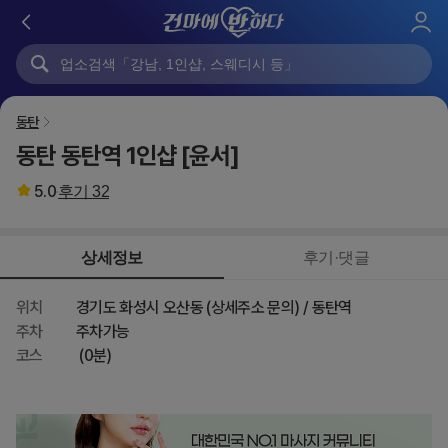
로
그
인
동탄
동탄 동탄역 1인샵 [윤서]
5.0
후기
32
상세정보
후기·댓글
위치
경기도 화성시 오산동 (상세주소 문의) / 동탄역
주차
주차가능
코스
(0분)