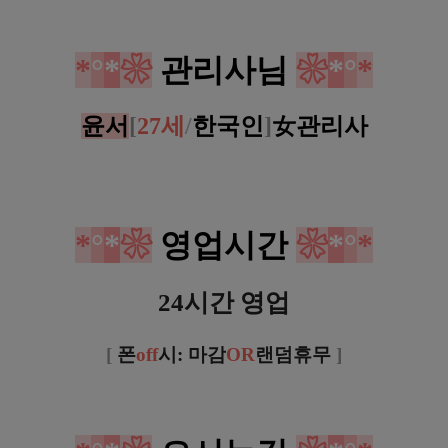
*
°
*
❀
관리사님
❀
*
°
*
윤서
[
27세
/
한국인
]
女
관리사
*
°
*
❀
영업시간
❀
*
°
*
24시간 영업
[
폰
off
시: 마감
OR
랜덤휴무
]