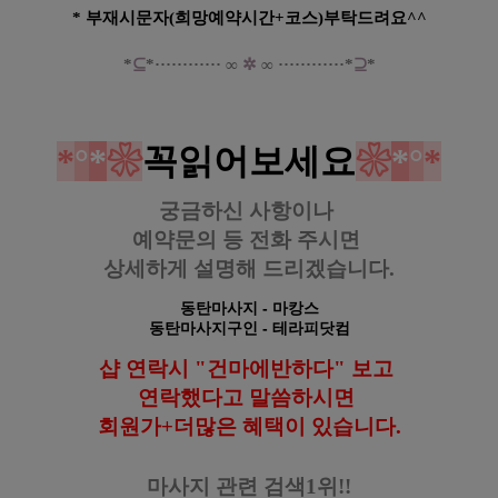
* 부재시문자(희망예약시간+코스)부탁드려요^^
*
⊆
*
·····
·
······
∞
✲
∞
······
······*
⊇
*
*
°
*
❀
꼭읽어보세요
❀
*
°
*
궁금하신 사항이나
예약문의 등
전화 주시면
상세하게 설명해 드리겠습니다.
동탄마사지
- 마캉스
동탄마사지구인
- 테라피닷컴
샵 연락시 "건마에반하다" 보고
연락했다고
말씀하시면
회원가+더많은 혜택이 있습니다.
마사지 관련 검색1위!!