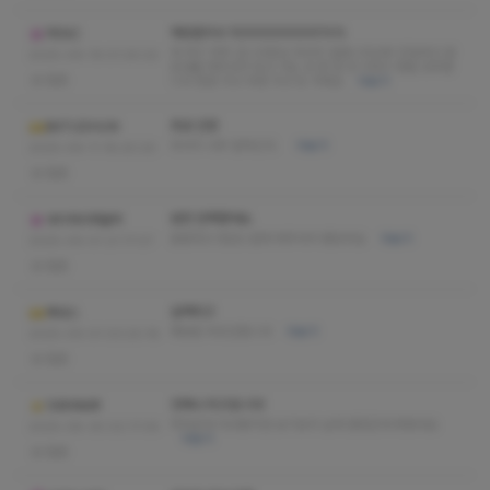
재방문의사 10000000000%%
PENC
저 여기 자주 갑니다항상 마사지 잘합니다너무 친절하고 잘
2025-09-19 01:20:22
안내를 해주셔서 믿고 가는 곳 중 한 곳 !!!여기 정말 강추합
없음
니다 한번 가고 두번 가고 또 가세요
더보기
프로 인정
BATUDHUN
마사지 너무 잘하신다.
더보기
2025-09-11 18:20:20
없음
완전 만족했어요.
네이처리퍼블릭
꼼꼼하고 정성스럽게 해주셔서 좋았어요
더보기
2025-09-01 21:17:07
없음
실력최고
케네스
재방문 무조건합니다
더보기
2025-09-01 03:20:18
없음
언제나 최고입니다!
다라야바후
여러군데 다녀봤지만 요기보다 실력 괜찮은데 못봤네요
2025-08-30 02:17:05
더보기
없음