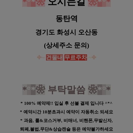
*
°
*
❀
오시는길
❀
*
°
*
동탄역
경기도 화성시 오산동
(상세주소 문의)
✤~
건물내
무료주차
~
✤
*
°
*
❀
부탁말씀
❀
*
°
*
* 100% 예약제!! 입실 후 선불 결제 입니다 ^*^
* 예약시간 10분초과시 예약이 자동취소 되세요
* 과음, 룰&코스거부, 비매너, 비핸폰,무발신자,
퇴폐,불법,무단&상습캔슬 등은 예약불가하세요