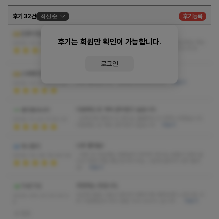
후기 32건
최신순
후기등록
최고!
인생이라는게
후기는 회원만 확인이 가능합니다.
굉장히 즐거운 관리 시간이었어요 다음에도 또오세요 하는
2025-12-04 10:40:14
데 어떻게 안가겠습니까 대접받고 가는기분입니다 최고!
더보기
로그인
참 미인이시고 잘해주십니다.
스웨에미친자
너무 좋았습니다~ 만족도10000%%%
더보기
2025-12-01 21:51:32
다음에도 또 계속 관리받고 싶습니다
대치동사나이
오목조목 예쁘시고 관리도 훌륭하시고 만족스러웠습니다.
2025-11-23 17:50:33
다음에도 또 계속 관리받고 싶습니다
더보기
너무 좋야요!
아니둥이
다른 곳 다닐때는 영혼없이 마사지 하시는 분들이 많아 끝
2025-10-28 18:46:06
나고 하면 허탈 했는데 여기서는 그런게 없어서 너무 좋야
요!
더보기
추천하는 곳입니다.
THETIS
피곤한 몸을 이끌고 왔다가 세탁기에 세탁당한 느낌으로 너
2025-09-23 02:20:2
무 시원했슴다 다시 방문 의사 200% 입니다~
더보기
4
없음