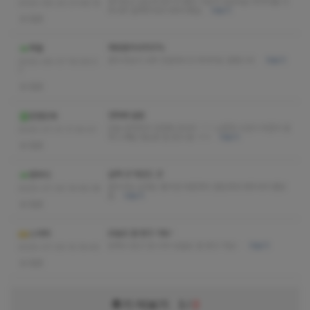
후기보고 갔는데 후기가 좋은 이유가 있었네요 마사지를 너
2025-08-20 01:48:15
무너무 잘해주셔셔 대박이예요
더보기
없음
재방문의사100%
쭈불
관리사님이 너무 친절하시고 마사지도 잘합니다
더보기
2025-08-07 19:09:0
7
없음
연차에 달림
뮌헨민재
오늘 연차여서 간만에 마사지 ㄱㄱ 소중한 시간이 아깝지 않
2025-07-31 17:30:01
게 느껴질 정도로 잘 받고 옴 ㅋㅋ
더보기
없음
실력 굿 마인드 굿
텐버거
관리사님 실력도 좋지만 마음까지 편안하게 해주셔서 좋았
2025-07-29 19:58:38
음
더보기
없음
오늘도 잘 받고 가요~
스커머
언제나 믿고 갑니다!! 오늘도 잘 받고 가요~
더보기
2025-07-29 10:16:40
없음
후기 더보기
1
/
2