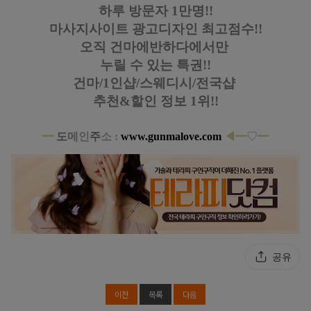
하루 방문자 1만명!!
마사지사이트 광고디자인
최고점수!!
오직 건마에반하다에서만
누릴 수 있는 특권!!
건마/1인샵/스웨디시/전국샵
추천&할인 정보 1위!!
━
도
메
인
주
소 :
www.gunmalove.com
◀━
♡
━
공유
이전
목록
다음