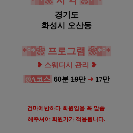
경기도
화성시 오산동
*
°
*
❀
프로그램
❀
*
°
*
❥
스웨디시 관리
❥
ღ
60분
19만
A코스
➜
17
만
건마에반하다 회원임을 꼭 말씀
해
주셔야 회원가가 적용됩니다.