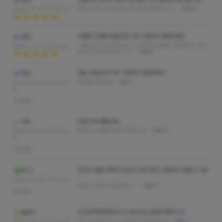
린카
다른 곳 안가고 앞으로 여기만 올거에여 ㅎㅎ
더보기
2025-10-12 13:00:53
이번에 2번째 방문인데 너무 시원하고 좋았어요!!
로또
사장님도 너무 친절하시고 마사지사분들도 친절하고 시원
2025-10-11 14:12:23
하게 잘 해주셨어요 ㅎㅎ
더보기
처음 방문인데 너무 시원하고 좋았어요!!
백숙
단골될거같아요
더보기
2025-10-10 09:06:5
8
없음
피로가 확 풀렸네요
지옥
뭉친게 다 풀렸어요 추천합니다
더보기
2025-10-07 20:30:0
9
없음
마사지 받을 때마다 오는곳 인데 항상 시원하고 잘받고 가요
KILIJ
~
2025-10-03 15:11:24
오늘도 혼자서 힐링하러~~
더보기
없음
시간도꽉꽉채워주시고 마사지도 꼼꼼히해주시고
훌레구
너무 시원 합니다 !!! 피로가 싹 풀렸어요!!
더보기