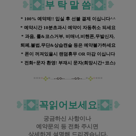
❥
:
❖
:
부 탁 말 씀
:
❖
:
❥
* 100% 예약제!! 입실 후 선불 결제 이십니다^^
* 예약시간 10분초과시 예약이 자동취소 되세요
* 과음, 룰&코스거부, 비매너,비핸폰,무발신자,
퇴폐,불법,무단&상습캔슬 등은 예약불가하세요
* 폰이 꺼져있을시 랜덤휴무 OR 마감 이십니다
* 전화+문자 환영! 부재시 문자(희망시간+코스)
*
*
*
*
❖
*─
··∽··
──
··∽··
─*
❖
*
*
*
*
❥
:
❖
:
꼭읽어보세요
:
❖
:
❥
궁금하신 사항이나
예약문의 등
전화 주시면
상세하게 설명해 드리겠습니다.