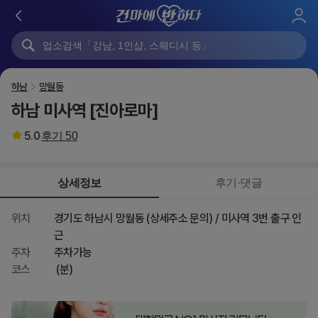
로
그
인
하남
망월동
하남 미사역 [진아로마]
5.0
후기
50
상세정보
후기·댓글
위치
경기도 하남시 망월동 (상세주소 문의) / 미사역 3번 출구 인
근
주차
주차가능
코스
(분)