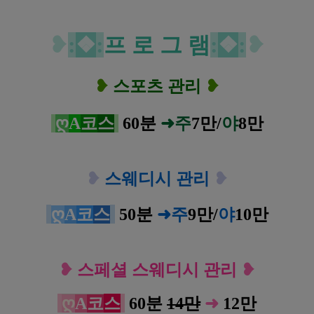
❥
:
❖
:
프 로 그 램
:
❖
:
❥
❥
스포츠 관리
❥
ღ
A
코
스
6
0분
➜주
7만/
야
8만
❥
스웨디시 관리
❥
ღ
A
코
스
5
0분
➜주
9
만/
야
10
만
❥
스페셜 스웨디시 관리
❥
ღ
A
코
스
60분
14만
➜
12
만