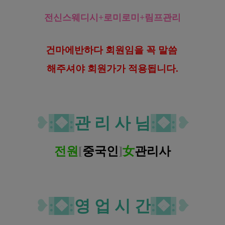
전신스웨디시+로미로미+림프관리
건마에반하다 회원임을 꼭 말씀
해
주셔야 회원가가 적용됩니다.
❥
:
❖
:
관 리 사 님
:
❖
:
❥
전원
[
중국인
]
女
관리사
❥
:
❖
:
영 업 시 간
:
❖
:
❥