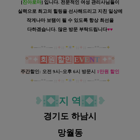
[
진아로마
] 입니다.
전문적인 여성 관리사님들이
실력으로 최고의 힐링을 선사해드리고 지친
일상에
작게나마 보탬이 될 수 있도록 항상
최선을
다하겠습니다. 많은 방문 부탁드립니다
♥
♥
✦
─
─**─
─
::
✦
::
*
✶
*
::
✦
::
─
─**─
─
✦
°
*
✦
회
원
할
인
E
V
E
N
T
✦
*
°
주간
할인: 오전 9시~오후 6시 방문시
1만원 할인
✦
─
─**─
─
::
✦
::
*
✶
*
::
✦
::
─
─**─
─
✦
❥
:
❖
:
지 역
:
❖
:
❥
경기도 하남시
망월동