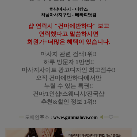
하남마사지
- 마캉스
하남마사지구인
- 테라피닷컴
샵 연락시 "건마에반하다" 보고
연락했다고
말씀하시면
회원가+더많은 혜택이 있습니다.
마사지 관련 검색1위!!
하루 방문자 1만명!!
마사지사이트 광고디자인
최고점수!!
오직 건마에반하다에서만
누릴 수 있는 특권!!
건마/1인샵/스웨디시/전국샵
추천&할인 정보 1위!!
━
도
메
인
주
소 :
www.gunmalove.com
◀━
♡
━