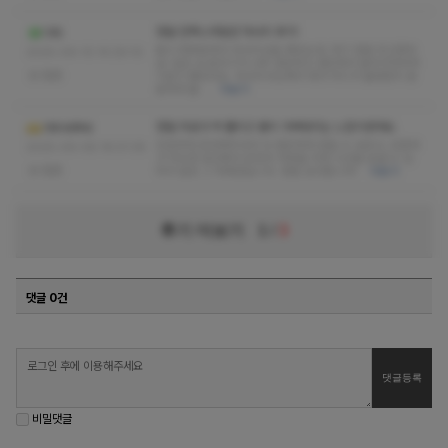
정말 만족스러웠던 마사지 후기!
디타
몸이 찌뿌둥해서 마사지샵을 찾았는데, 여기 정말 최고였어
2025-09-10 14:29:10
요! 일단 샵 분위기가 너무 깔끔하고 편안해서 들어가자마자
없음
기분이 좋았어요. 마사지사님께서 제가 어디가 불편한지 꼼
꼼하게 물…
더보기
정말 피로가 싹 풀리고 몸이 가벼워지는 느낌이었어요.
가우바루바
친절하게 응대해주셔서 더 편안하게 받을 수 있었고, 조용하
2025-09-08 16:01:35
고 아늑한 공간에서 온전히 저만을 위한 시간을 보낼 수 있
없음
어서 힐링 그 자체였습니다. 정말 감사합니다!
더보기
후기 더보기
1
/
3
댓글 0건
비밀댓글