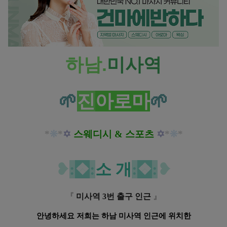
하남.
미사역
🌱
진
아로마
🌱
*
❊
*
✡
스웨디시 & 스포츠
✡
*
❊
*
❥
:
❖
:
소 개
:
❖
:
❥
『
미사역 3번 출구 인근
』
안녕하세요 저희는 하남 미사역 인근에 위치한