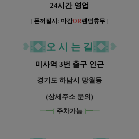
24시간 영업
[
폰꺼질시
:
마감
OR
랜덤휴무
]
❥
:
❖
:
오 시 는 길
:
❖
:
❥
미사역 3번 출구 인근
경기도 하남시 망월동
(상세주소 문의)
━
━
[
주차가능
]
━
━