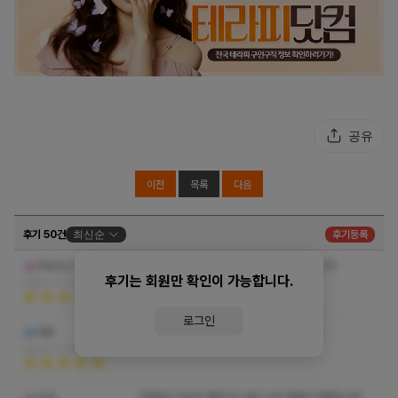
공유
이전
목록
다음
후기 50건
최신순
후기등록
사장님이 친절하시고 마사지도 시원하고 좋습니다
PRASUTAGUS
후기는 회원만 확인이 가능합니다.
아주 만족하고 갑니다
더보기
2025-10-16 09:15:16
로그인
주변에 여기만한 마사지 잘하는곳이 없습니다.
헤븐
항상 잘 받고 갑니다
더보기
2025-10-14 15:57:34
친절하고 마사지 해주시는 분도 너무 잘해서 만족입니당!