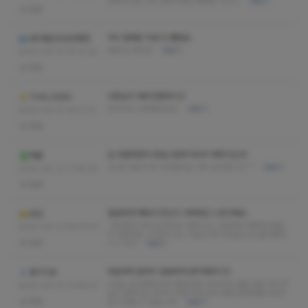
전체적으로 너무 만족이에요 재방문 100%
더보기
없음
역시 잘해요 피로 다 풀림요
내이름은조난당했죠
담에 또 와야죠
더보기
2025-09-14 19:10:20
없음
사장님이 매우친절하시고
THALASSA
마사지도 너무좋았어요
더보기
2025-09-13 18:01:41
없음
압 조절하면서 정성스럽게 마사지 해주시는데
깨굴
온 몸 피로가 싹 사라졌어요 너무 감사합니다 ^^
더보기
2025-09-13 17:48:43
없음
꼼꼼하게 해줘서 전신이 가벼워진 느낌이에요.
모션
. 중간중간 컨디션 체크도 해주시고, 친절해서 편하게 받을
2025-09-11 09:20:51
수 있었어요. 다 받고 나니 피로가 싹 사라졌고 또 올거에여
없음
ㅎㅎ 최고
더보기
처음부터 끝까지 꼼꼼하게 관리해주시고
준이치로
시간도 잘 맞춰주셔서 좋았어요! 마사지님 별로 개인 차이가
2025-09-10 17:49:57
있고 해주시는 방식이 다르지만 모두 정말 실력자들이셔서
없음
믿고 받을 수 있습니다!
더보기