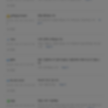
2025-10-01 15:56:40
없음
정말 좋았습니다
금쪽같은저새끼
여기만한곳이 없을거같습니다 사장님도 친절하십니다
더
2025-09-30 09:34:0
보기
3
없음
너무 만족스러웠습니다
악녀
처음느껴보는 경험이였습니다 여행와서 힐링제대로 하고갑
2025-09-27 20:01:18
니다
더보기
없음
매우 친절하시구 관리사분도 다른곳에 비해 비교가 안됩니
뽕짝
다!
2025-09-23 11:37:34
너무 만족했습니다!
더보기
없음
마사지 최고 입니다
RUSICADE
너무 개운하네요
더보기
2025-09-18 13:03:00
없음
정말 너무 시원해요
레몬
허리랑 등 많이 부탁드렸는데 아픈 곳만 마사지 잘 해주시고
2025-09-15 10:52:00