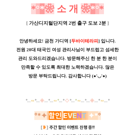
*
°
*
❀
소
개
❀
*
°
*
[
가산디지털단지역 2번 출구 도보 2분
]
안녕하세요! 금천 가디역
[
두바이테라피
] 입니다.
전원 20대 태국인 여성 관리사님이 부드럽고 섬세한
관리 도와드리겠습니다. 방문해주신 한 분 한 분이
만족할 수 있도록 최대한 노력하겠습니다. 많은
방문 부탁드립니다. 감사합니다 (●'◡'●)
*
…
∽
*
…
◈
…
*
…
∽
*
…
*
◇
*
…
*
∽
…
*
…
◈
…
*
∽
…
*
°
*
✦
할인
E
V
E
N
T
✦*
°
[
❥
]
주간 할인 이벤트 진행 중!!