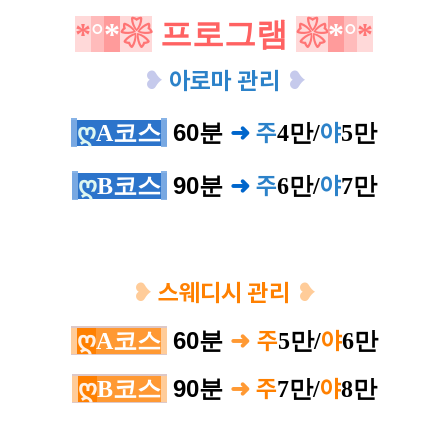
*
°
*
❀
프로그램
❀
*
°
*
❥
아로마 관리
❥
주
야
60분
➜
ღ
A코스
4
만/
5
만
주
야
90분
➜
ღ
B코스
6
만/
7
만
스웨디시 관리
❥
❥
주
야
60분
➜
ღ
A코스
5
만/
6
만
주
야
90분
ღ
B코스
➜
7
만/
8
만