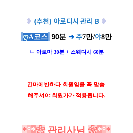
❥
(추천) 아로디시 관리 B
❥
주
야
90분
➜
ღ
A코스
7
만/
8
만
ㄴ 아로마 30분 + 스웨디시 60분
건마에반하다 회원임을 꼭 말씀
해
주셔야 회원가가 적용됩니다.
*
°
*
❀
관리사님
❀
*
°
*