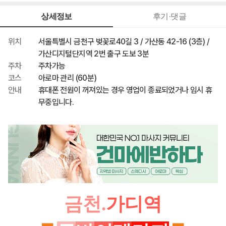
40,000원
최종 혜택가
상세정보
후기·댓글
위치
서울특별시 금천구 벚꽃로40길 3 / 가산동 42-16 (3층) /
가산디지털단지역 2번 출구 도보 3분
주차
주차가능
코스
아로마 관리 (60분)
안내
휴대폰 전원이 꺼져있는 경우 영업이 종료되었거나 임시 휴
무중입니다.
금천.
가디역