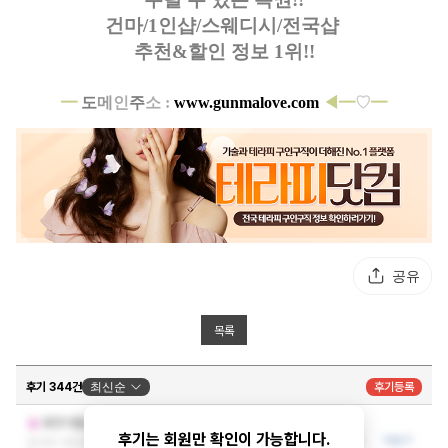
건마/1인샵/스웨디시/전국샵
추천&할인 정보 1위!!
━
도
메
인
주
소 :
www.gunmalove.com
◀━
♡
━
공유
목록
후기 344건
최신순
후기등록
ㅇㅇ
충전이필요해
후기는 회원만 확인이 가능합니다.
응대와 시설 모두 훌륭해 다시 이용하고 싶어요
더보기
2026-08-08 23:28:2