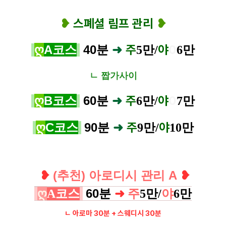
❥
스폐셜 림프 관리
❥
주
야
0
ღ
A코스
40분
➜
5
만/
6
만
ㄴ 짭가사이
주
야
0
ღ
B코스
60분
➜
6
만/
7
만
주
야
ღ
C코스
90분
➜
9
만/
10
만
❥
(추천) 아로디시 관리 A
❥
➜
ღ
60분
주
야
A코스
5만/
6만
ㄴ 아로마 30분 + 스웨디시 30분