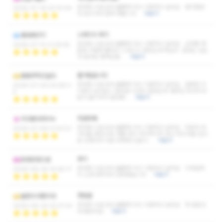
응대와 시설 모두 훌륭해 다시 이용하고 싶어요 생각했던
2026-07-16 03:10:04
것 보다 부드럽게 해줍니다
더보기
스웨디시 후기
홍대개구기
응대와 시설 모두 훌륭해 다시 이용하고 싶어요 근육통 때
2026-07-12 21:34:45
문에 가볍게 풀려고 스웨디시 받았는데 확실히 효과는 있는
것 같네요 혈액순환…
더보기
즐거웠습니다
동동주먹고싶다
응대와 시설 모두 훌륭해 다시 이용하고 싶어요 일에만 치
2026-07-09 03:08:3
이면서 살다보니 힐링할 시간도 없었는데 태국인 마사지사
4
분이 활기차서 힐링됐…
더보기
피로회복
미아동아카이누
응대와 시설 모두 훌륭해 다시 이용하고 싶어요 아로마 마
2026-07-06 01:53:21
사지를 받았으며, 제품 향이 자극적이지 않고 부드러운 압으
로 진행되어 피로 회복에 도움이…
더보기
후기
또랑또랑으로
응대와 시설 모두 훌륭해 다시 이용하고 싶어요 디테일까
2026-06-29 14:28:17
지 신경 써주셔서 만족했습니다
더보기
첫방문
발장이가짱이야
응대와 시설 모두 훌륭해 다시 이용하고 싶어요 첫 방문인
2026-06-24 22:27:33
데 좋았어요
더보기