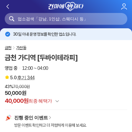
로
그
인
30일 이내 운영 정보를 확인한 업소입니다.
금천
가산동
금천 가디역 [두바이테라피]
영업 중
12:00 ~ 04:00
5.0
후기
344
43%
70,000원
50,000원
40,000원
최종 혜택가
정상가
70,000원
진행 중인 이벤트
건마에반하다 특별할인
-20,000원
방문 이벤트 확인하고 더 저렴하게 이용해 보세요.
이벤트 할인
-10,000원