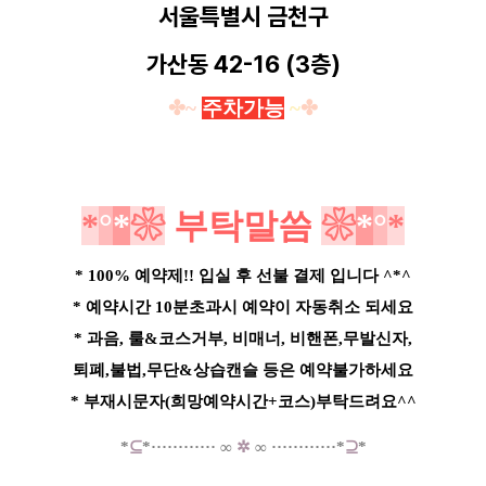
서울특별시 금천구
가산동
42-16 (3층)
✤~
주차가능
~
✤
*
°
*
❀
부탁말씀
❀
*
°
*
* 100% 예약제!! 입실 후 선불 결제 입니다 ^*^
* 예약시간 10분초과시 예약이 자동취소 되세요
* 과음, 룰&코스거부, 비매너, 비핸폰,무발신자,
퇴폐,불법,무단&상습캔슬 등은 예약불가하세요
* 부재시문자(희망예약시간+코스)부탁드려요^^
*
⊆
*
·····
·
······
∞
✲
∞
······
······*
⊇
*