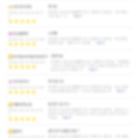
후기요
아리꼬리아라
응대와 시설 모두 훌륭해 다시 이용하고 싶어요 아주 좋소
2026-06-22 23:45:3
너무 좋소 ㅎㅎ
더보기
5
스웨짱
조선불빠따
응대와 시설 모두 훌륭해 다시 이용하고 싶어요 부드럽게
2026-06-17 03:07:44
잘해주네요 ~ 재방 의사 있어용
더보기
추천이요
awdjpawdjpasjdp22
응대와 시설 모두 훌륭해 다시 이용하고 싶어요 저번에는
2026-06-15 19:28:30
스웨디시 받았었는데 압이 약해서 아로마 받아보니까 아
로마가 압이 더 쌔서 시…
더보기
후기입니다
마구마구01
응대와 시설 모두 훌륭해 다시 이용하고 싶어요 무슨 모델
2026-06-07 22:11:45
이 들어온줄 알았네요 ^^ 마사지 잘받았습니다
더보기
잘 받고 갑니다 ~
겨울잠자는곰
응대와 시설 모두 훌륭해 다시 이용하고 싶어요 술먹고 나
2026-06-03 02:31:4
른해서 마사지 받고 싶었는데 마침 코 앞에 있어서 잘 받고
3
가네요
더보기
관리사가 모델인가요 ?
클로이
응대와 시설 모두 훌륭해 다시 이용하고 싶어요 너무 예뻐
2026-05-31 23:49:17