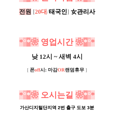
전원
[
20대
/
태국인
]
女
관리사
*
°
*
❀
영업시간
❀
*
°
*
낮 12시 ~ 새벽 4시
[
폰
off
시: 마감
OR
랜덤휴무
]
*
°
*
❀
오시는길
❀
*
°
*
가산디지털단지역 2번 출구 도보 3분