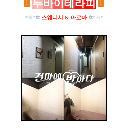
🍫
두
바
이
테
라피
🍫
*
❊
*
✡
스웨디시 & 아로마
✡
*
❊
*