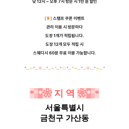
낮 12시 ~ 오후 7시 방문 시 1만 원 할인
[
❥
]
스탬프 쿠폰 이벤트
관리 이용 시 방문마다
도장
1개가 적립됩니다.
도장 12개 모두 적립 시
스웨디시 60분 무료 이용 가능합니다.
*
…
∽
*
…
◈
…
*
…
∽
*
…
*
◇
*
…
*
∽
…
*
…
◈
…
*
∽
…
*
*
°
*
❀
지 역
❀
*
°
*
서울특별시
금천구 가산동