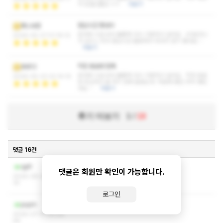
서 모델인줄요 ㅎㅎ
더보기
점심시간 짬내서
폭스바겐
응대와 시설 모두 훌륭해 다시 이용하고 싶어요 40분코스
2026-05-27 01:16:12
가 있으니 회사 점심시간 활용해서 마사지 받기 좋네요 ~
더보기
직장 동료와 함께
휴휴12
응대와 시설 모두 훌륭해 다시 이용하고 싶어요 직장 동료
2026-05-23 22:14:10
랑 퇴근하고 술 먹기 전에 들렸는데 덕분에 좋은 추억 쌓았
네요 ~
더보기
후기 더보기
1
/
18
댓글 16건
작성자와 관리자만 볼 수 있는 댓글입니다.
qpfl
댓글은 회원만 확인이 가능합니다.
2026-08-04 12:52:
19
로그인
ㅋㅅ ㅅㅇ 쪽지 부탁드립니다
pupm
2026-07-31 20:29:
46