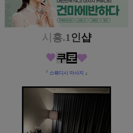
시
흥.
1
인
샵
🖤
쿠
로
🩶
『
스웨디시 마사지
』