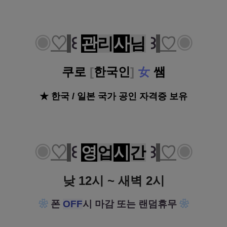
◉
♡
꒰
관
리
사
님
꒱
♡
◉
쿠로
[
한국인
]
女
쌤
★ 한국 / 일본 국가 공인 자격증 보유
◉
♡
꒰
영
업
시
간
꒱
♡
◉
낮 12시 ~ 새벽 2시
❀
폰
OFF
시 마감 또는 랜덤휴무
❀