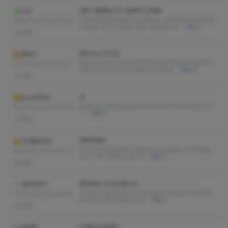
엄청 시원했습니다 다음에 또 갈게요
리나
시설이 깔끔해서 좋았고 친절하세요~ 마사지는 압이 적당하
2025-06-27 02:11:06
고 좋았고 받고난 후에는 엄청 시원했습니다
더보기
없음
재방 의사 100%
뱃보이
잠을 잘못 잤는지 목어깨가 많이 결렸는데 제대로 풀어 주시
2025-06-26 23:57:17
네요 마사지 최고입니다 재방 의사 100%
더보기
없음
굿
jooo0899
정왕동에서 제일 잘하는곳임 아마 내 개인적인 의견임ㅋㅋ
2025-06-26 10:43:45
ㅋ
더보기
없음
번창하세요!
익산돌덩어리
강하게 받는걸 좋아해서 요청드리니 요청대로 잘 해주셨습
2025-06-26 01:30:13
니다~ 아주 만족하고 갑니다
더보기
없음
잘받았습니다 감사합니다.
잠자리펀치
리뷰 없어서 불안했는데 시설 깨끗하고 친절하고 정성스럽
2025-06-25 23:11:24
게 해주시네요 잘 받았습니다
더보기
없음
다음에 또 올게요~
라프짱