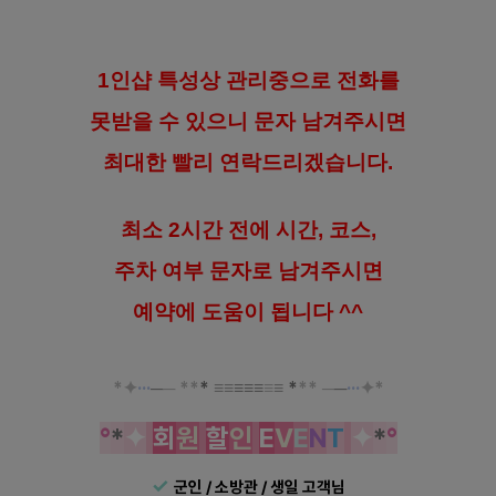
1인샵 특성상 관리중으로 전화를
못받을 수 있으니 문자 남겨주시면
최대한 빨리 연락드리겠습니다.
최소 2시간 전에 시간, 코스,
주차 여부
문자로 남겨주시면
예약에 도움이 됩니다 ^^
*
✦
···
─
─
*
*
*
≡
≡
≡
≡
≡
≡
≡
*
*
*
─
─
···
✦
*
°
*
✦
회
원
할
인
E
V
E
N
T
✦
*
°
✓
군인 / 소방관 / 생일 고객님