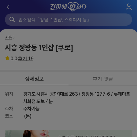
로
그
인
시흥
시흥 정왕동 1인샵 [쿠로]
0.0
후기
19
상세정보
후기·댓글
위치
경기도 시흥시 공단1대로 263 / 정왕동 1277-6 / 롯데마트
시화점 도보 4분
주차
주차가능
코스
(분)