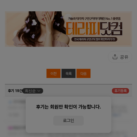
공유
이전
목록
다음
후기 19건
최신순
후기등록
후기를 안남길수가 없네요. ㅎㅎ
구기자88
후기는 회원만 확인이 가능합니다.
관리사님이 마사지는 기본으로 깔고 갈만큼 훌륭 하시네요.
2025-07-08 15:22:56
받는 동안 대화도 잘 받아주시고 긴장도 풀리고 최고였어요.
없음
1인샵이라 눈치 안 보고 편했어요. 완전 내 …
더보기
로그인
만족도 굿
뱀같은여자
관리 진짜 잘 받고 갑니다! 최근 몸이 많이 찌뿌둥 했는데 !!
2025-07-07 21:02:24