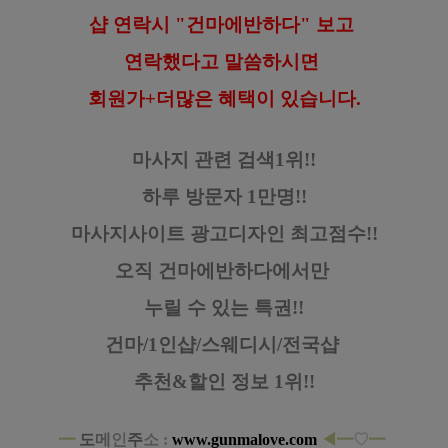
샵 연락시 "건마에반하다" 보고
연락했다고
말씀하시면
회원가+더많은 혜택이 있습니다.
마사지 관련 검색1위!!
하루 방문자 1만명!!
마사지사이트 광고디자인
최고점수!!
오직 건마에반하다에서만
누릴 수 있는 특권!!
건마/1인샵/스웨디시/전국샵
추천&할인 정보 1위!!
━
도
메
인
주
소 :
www.gunmalove.com
◀━
♡
━