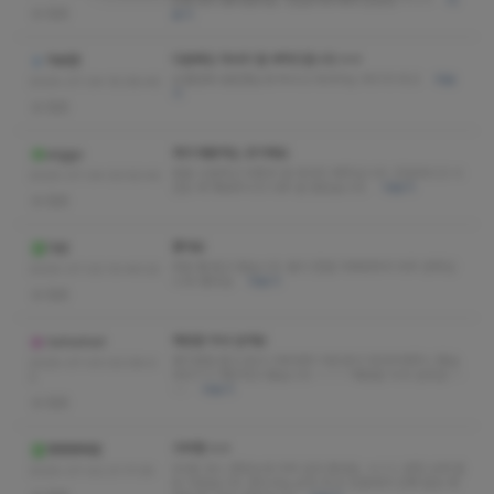
진짜 많이 좋아졌어요. 1인샵이라 케어 진심임 ㅋㅋㅋ
더
없음
보기
다음에도 마사지 잘 부탁드립니다 ㅎㅎ
마싸맨
오랜만에 방문했는데 역시나 마사지는 여기가 최고
더보
2025-07-04 15:08:40
기
없음
제가 애용하는 곳이에요
arggc
정말 시원하고 아픈곳 잘 마사지 해주십니다. 친절하시고 시
2025-07-04 02:52:42
간도 꽉 채워주시고 너무 잘 받았습니다.
더보기
없음
좋아요
다반
쿠로 쌤 뵙고 왔습니다. 몸이 한결 가벼워져서 아주 만족입
2025-07-03 10:49:22
니다! 좋아요
더보기
없음
재방문 의사 있어요
runrunrun
생기발랄 젊고 밝고 이쁘네여 이런 분이 마사지해주니 좋습
2025-07-03 02:08:0
네다ㅋㅋ 깨끗하고 좋습니다 ~~~~~재방문 의사 있어요~~
2
~~
더보기
없음
극락행 ㅎㅎ
뱅뱅뱅배앱
60분 코스 받았는데 극락 갔다 왔네요. ㅎㄷㄷ 완전 슈퍼 힐
2025-07-02 21:17:25
링 이었습니다. 관리사님 손맛 최고! 조용해서 진짜 힐링 제