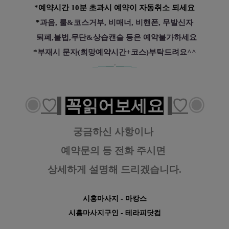
*예약시간 10분 초과시 예약이 자동취소 되세요
*
과음, 룰&코스거부, 비매너, 비핸폰, 무발신자
퇴폐,불법,무단&상습캔슬 등은 예약불가하세요
*
부재시 문자(희망예약시간+코스)부탁드려요^^
─━
━
˚
━
━─
◉
♡
꼭읽어보세요
♡
◉
궁금하신 사항이나
예약문의 등
전화 주시면
상세하게 설명해 드리겠습니다.
시흥마사지
- 마캉스
시흥마사지구인
- 테라피닷컴