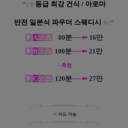
*
:
★
동급 최강 건식 / 아로마
반전 일본식 파우더 스웨디시
★
:*
❥
A
코
스
0
80분
─
─
➼
16만
❥
B
코
스
100분
─
─
➼
21만
└ 추천
❥
C
코
스
120분
─
─
➼
27만
◡
◠
─
∗
─+─
⎶
⎶⎶
⎶
♡
⎶
⎶
⎶
⎶
─+─
∗
─
◠◡
※
카드 가능
◡
◠
─
∗
─+─
⎶
⎶⎶
⎶
♡
⎶
⎶
⎶
⎶
─+─
∗
─
◠◡