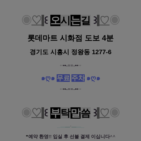
◉
♡
꒰
오
시
는
길
꒱
♡
◉
롯데마트 시화점 도보 4분
경기도 시흥시 정왕동 1277-6
••
••-==-••
••
๑ღ๑
무료
주차
๑ღ๑
••
••-==-••
••
◉
♡
꒰
부
탁
말
씀
꒱
♡
◉
─━
━
˚
━
━─
*
예약 환영!! 입실 후 선불 결제 이십니다^^