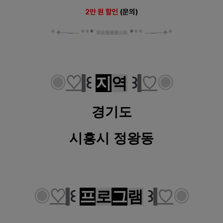
2만 원 할인
(문의)
*
✦
···
─
─
*
*
*
≡
≡
≡
≡
≡
≡
≡
*
*
*
─
─
···
✦
*
◉
♡
꒰
지
역
꒱
♡
◉
경기도
시흥시 정왕동
◉
♡
꒰
프
로
그
램
꒱
♡
◉