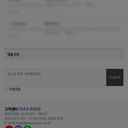
정왕동에 이런 곳이 있다니~~
더보기
2025-06-25 21:24:38
없음
훌륭하네요
피앙세튀김
즐겁게 잘 받고 갑니다 감사합니다 오늘은 처음 받아봤는데
2025-06-25 20:17:02
훌륭하네요^^
더보기
없음
댓글 0건
비밀댓글
고객센터
1644-8396
운영시간
월~금 09:00 ~ 18:00
점심시간
12:00 ~ 13:30 (주말, 공휴일 휴무)
E-MAIL
help@beaulead.co.kr