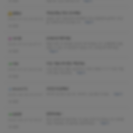
없음
대로 됨. 진심 강추입니다
더보기
쿠로선생님 항상 감사해요
팔팔남
오늘도 말이 필요없게 완벽했다 힘드셨을텐데 끝까지 최선
2025-07-02 20:45:52
을 다해주셔서 감사합니다
더보기
없음
오래오래 해주세요
아이짱
정말 아픈 곳 제대로 마사지 해 주셨습니다. 오랜만에 단골
2025-07-01 22:47:11
삼을 수 있는 곳 발견한거 같습니다. 오래오래 해주세요
없음
더보기
지갑 거덜나게 생김 책임져요.
야모
시설 깨끗하고 쌤도 늘씬하고 이쁘고 좋음ㅋㅋㅋ 지갑 거덜
2025-07-01 20:51:24
나게 생김 책임져요.
더보기
없음
조만간 또갈께요!
khs4470
마사지 잘 받고 갑니다. 마사지 스킬 좋으시네요.
더보기
2025-06-30 01:21:47
없음
번창하세요~
힙합맨
항상 갈때마다 힐링하는 곳 오늘 또한 최고였습니다 너무좋
2025-06-27 10:16:57
네요 다음에도 또 올게요 번창하세요~
더보기
없음