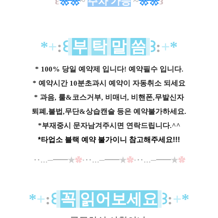
ε
❀
❀
~
주차 가능
~
❀
❀
з
*
+
:
꒰
부
탁
말
씀
꒱
:
+
*
* 100% 당일 예약제 입니다! 예약필수 입니다.
* 예약시간 10분초과시 예약이 자동취소 되세요
* 과음, 룰&코스거부, 비매너, 비핸폰,무발신자
퇴폐,불법,무단&상습캔슬 등은 예약불가하세요.
*부재중시 문자남겨주시면 연락드립니다.^^
*타업소 블랙 예약 불가이니 참고해주세요!!!
‥…─━━
★
✿
·‥…─━━
★
✿
·‥…─━━
★
✿
*
+
:
꒰
꼭
읽어보세요
꒱
:
+
*