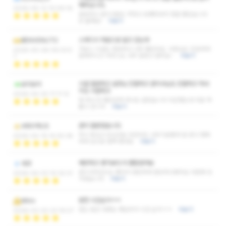
해주십니다.
2026-05-12 10:09:16
깔끔하고 관리사분도 착하고 유쾌하셔서 정말 좋았습니다
또 올께요!
더보기
스웨디시 처음으로 알고 갔는데
BENVENUTO
가보니 시설도 깔끔하고 너무 좋았어요. 사장님도 친절하게
2026-05-08 09:33:5
잘해주시고 서비스도 너무 잘받고 왔어요~
더보기
7
시설 깔끔하고 실장님 친절하고 관리사님도 친절하고 마사
요미요미
지도 시원하고
2026-04-24 17:11:12
뭐 하나 안 좋았던게 하나도 없었습니다 피곤했는데 피로 싹
풀고 갑니다
더보기
관리 잘받았습니다
ARGYRUS
역시 못있고 또갔네요 당연히도 너무기분좋게 잘 받고 행복
2026-04-19 14:05:38
하게 집으로 컴백 했네요
더보기
깨끗하고 생각보다 더 괜찮았어요
네코
관리사마인드도 좋아서 편안하게 힐링하고왔어요 다음에 또
2026-04-03 10:32:31
가겠습니다
더보기
완전 시간순삭ㅋㅋ
Miiro
받는 동안 대화도 재밌어서 시간 순삭ㅋㅋ
더보기
2026-03-20 23:19:07