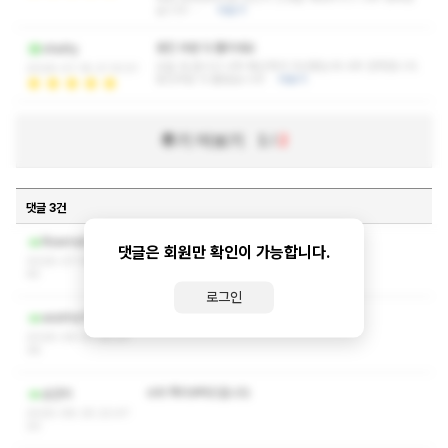
습니다~ …
더보기
뭉친 부분 다 풀리네요
vitality
오늘 일 끝나고 너무 뻐근해서 다녀왔는데 너무 만족합니다.
2026-01-18 21:10:51
뭉친부분 다 풀렸습니다!
더보기
후기 더보기
1
/
2
댓글 3건
ㅅㅇ 쪽지부탁드려요
Rowme0
댓글은 회원만 확인이 가능합니다.
2026-07-16 20:19:
45
로그인
수위 쪽지 부탁드립니다
wishfor11
2026-04-07 20:21:
36
수위 쪽지부탁드립니다
손간미
2025-08-25 22:47:
20