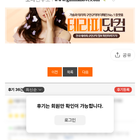
공유
이전
목록
다음
후기 36건
최신순
후기등록
2번째방문인데 친절하고 관리사분도 너무잘하시네요
아뮬리우스
후기는 회원만 확인이 가능합니다.
시간날때 또 방문하겠습니다
더보기
2026-07-03 09:21:5
9
로그인
오늘 너무 더운데 잘씻고 잘받고 잘쉬다가용
스코트코농
자상하게 잘 대응해주셔서 좋았습니다, 왜 인기 많은지 알
2026-06-30 02:27:3
겠네요.
더보기
9