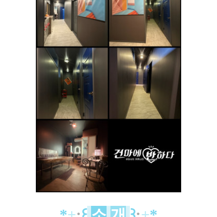
*
+
:
꒰
소
개
꒱
:
+
*