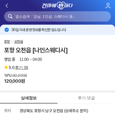
로
그
인
30일 이내 운영 정보를 확인한 업소입니다.
포항
오천읍
포항 오천읍 [나인스웨디시]
영업 중
11:00 ~ 04:00
5.0
후기
36
14%
140,000원
120,000원
상세정보
후기·댓글
위치
경상북도 포항시 남구 오천읍 (상세주소 문의)