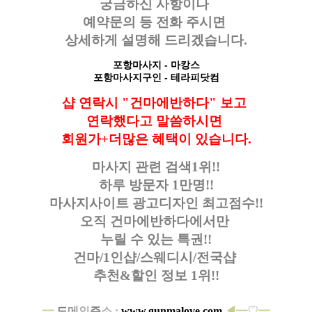
궁금하신 사항이나
예약문의 등
전화 주시면
상세하게 설명해 드리겠습니다.
포항마사지
- 마캉스
포항마사지구인
- 테라피닷컴
샵 연락시 "건마에반하다" 보고
연락했다고
말씀하시면
회원가+더많은 혜택이 있습니다.
마사지 관련 검색1위!!
하루 방문자 1만명!!
마사지사이트 광고디자인
최고점수!!
오직 건마에반하다에서만
누릴 수 있는 특권!!
건마/1인샵/스웨디시/전국샵
추천&할인 정보 1위!!
━
도
메
인
주
소 :
www.gunmalove.com
◀━
♡
━