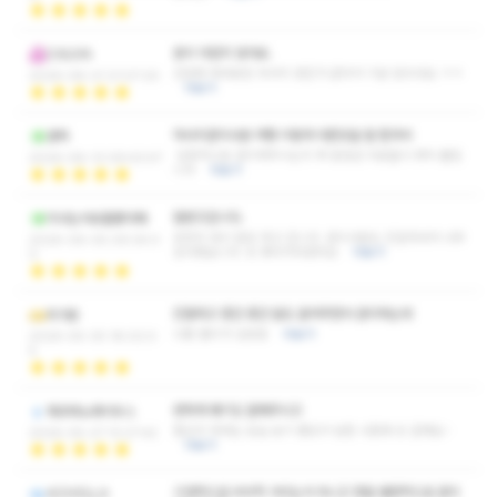
돈이 아깝지 않아요.
CALVIA
간만에 제대로된 마사지 받은거 같아서 기분 업되네요 ㅋㅋ
2026-06-21 21:07:20
더보기
마사지관리사분 어쩜 이렇게 아픈곳을 잘 찝어서
콩떡
집중적으로 관리해주시는지 꽉 뭉쳤던 피로들이 쏴악 풀립
2026-06-13 09:43:47
니다
더보기
잘받고갑니다.
미녀는석유를좋아해
굉장히 많이 힐링 하고 갑니다. 관리사분도 친절하셔서 너무
2026-06-05 09:34:0
감사했습니다. 또 찾아가야겠어요
더보기
0
친절하고 중간 중간 말도 걸어주면서 관리하는데
최가온
나름 별미가 있었음
더보기
2026-05-30 18:02:0
5
편하게 얘기도 잘해주시고
파르테노파이우스
열심히 하려는 모습 보기 좋았구 암튼 나중에 또 갈께요~
2026-05-27 13:27:42
더보기
기계적으로 비비적 거리는거 아니고 정말 열정적으로 관리
ACHOLLA