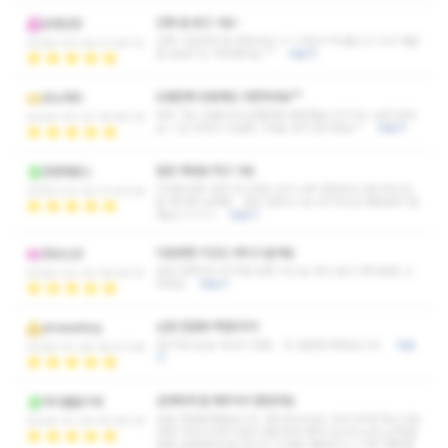
진짜 잘 받고 가요~
유령선장
진짜 시원하게 잘 받았어요ㅋㅋ 피로가 싹 풀리고 나서 개운
2026-03-05 21:26:12
함 MAX! 또 가야겠어요 ^^
더보기
오랜만에 방문해도 여전하네요^^
모노마타
매주 가는 단골인데 오랜만에 방문했습니다 역시 실망 없어
2026-02-23 18:48:22
요~! 압 강하고 시원함 그대로 유지 중이에요^^
더보기
힐링 제대로 하고 가요
존중해존스
다녀본곳중 단연 최고네요 샵이 너무 깔끔하고 관리하시는
2026-02-05 21:43:04
분 매너에 실력에... 힐링 잘하고 갑니다 무조건 재방예약 할
께요ㅎㅎㅎㅁ
더보기
다음번엔 지인도 데리고 올게요
정보소양
완전 만족하고 퇴각함 담엔 지인 놈 하나 끌고 와야겠음 고
2026-02-03 19:04:31
마워요
더보기
십점 만점에 백점!!!!!!!!!
showerboy
관리하시는분 마사지 만점... 또 방문할 예정입니다.
더보
2026-01-29 18:07:06
기
섬세하게 잘 해주셔서 좋았어요
마이클올리세
오늘 첫방문해봤습니다. 관리하시는분 나긋나긋한 목소리로
2026-01-24 03:34:03
대화 이어나가주시면서 편안하게 해주시는데 노곤노곤해질
때면 섬세한터치로 전신의 신경을 깨워주시니 너무 행복했