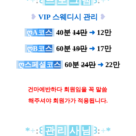
❥
VIP 스웨디시 관리
❥
ღ
A
코
스
40분
14만
➜
12
만
ღ
B
코
스
60분
19만
➜
17
만
ღ
스페셜
코
스
60분
24만
➜
22
만
건마에반하다 회원임을 꼭 말씀
해
주셔야 회원가가 적용됩니다.
*
+
:
꒰
관
리
사
님
꒱
:
+
*