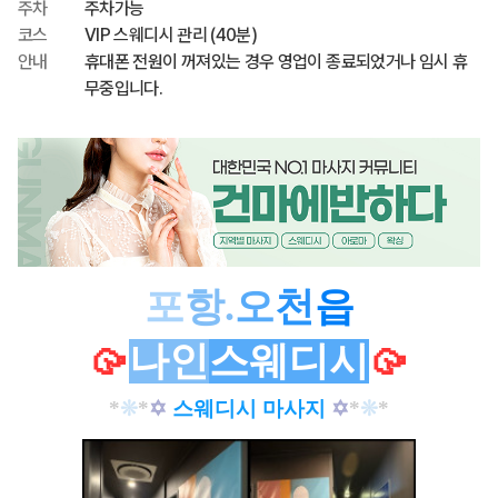
주차
주차가능
코스
VIP 스웨디시 관리 (40분)
안내
휴대폰 전원이 꺼져있는 경우 영업이 종료되었거나 임시 휴
무중입니다.
포
항
.
오
천
읍
🥠
나인
스웨디시
🥠
*
❊
*
✡
스웨디시 마사지
✡
*
❊
*