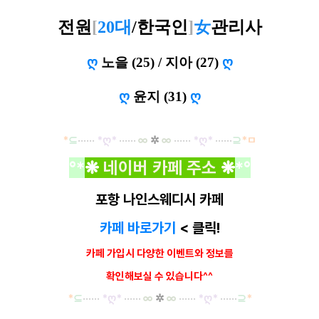
전원
[
20대
/
한국인
]
女
관리사
ღ
노을 (25) / 지아 (27)
ღ
ღ
윤지 (31)
ღ
*
⊆
·····
·
*ღ
*
······
∞
✲
∞
······
*ღ
*
······
⊇
*ㅁ
°*
❋
네이버 카페 주소
❋
*°
포항 나인스웨디시 카페
카페 바로가기
< 클릭!
카페 가입시 다양한 이벤트와
정보를
확인해보실 수 있습니다^^
*
⊆
·····
·
*ღ
*
······
∞
✲
∞
······
*ღ
*
······
⊇
*