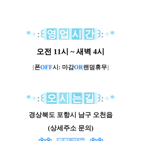
*
+
:
꒰
영
업
시
간
꒱
:
+
*
오전 11시 ~ 새벽 4시
[
폰
OFF
시: 마감
OR
랜덤휴무
]
*
+
:
꒰
오
시
는
길
꒱
:
+
*
경상북도 포항시 남구 오천읍
(상세주소 문의)