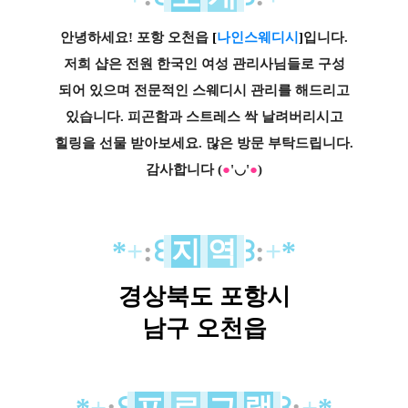
안녕하세요! 포항 오천읍
[
나인스웨디시
]
입니다.
저희 샵은 전원 한국인 여성 관리사님들로 구성
되어
있으며 전문적인 스웨디시 관리를 해드리고
있습니다.
피곤함과 스트레스 싹 날려버리시고
힐링을 선물
받아
보세요. 많은 방문 부탁드립니다.
감사합니다 (
●
'◡'
●
)
*
+
:
꒰
지
역
꒱
:
+
*
경상북도 포항시
남구 오천읍
*
+
:
꒰
프
로
그
램
꒱
:
+
*