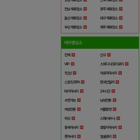
전남 제휴업소
광주 제휴업소
울산 제휴업소
대구 제휴업소
부산 제휴업소
제주 제휴업소
테마별업소
전체
신규
VIP
스웨디시/로미로미
1인샵
아로마마사지
스포츠/경락
한국인힐러
타이마사지
24시간
수면가능
남성전용
여성전용
커플환영
왁싱
스파/사우나
중국마사지
호텔식마사지
풋마사지
얼굴관리