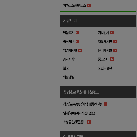
저가코스/할인코스
커뮤니티
방문후기
가입인사
출석체크
자유게시판
익명게시판
유머게시판
공지사항
중고장터
블로그
포인트정책
회원랭킹
창업&교육&매매&홍보
창업/교육/투잡/예약대행/컨설팅
임대/매매(마사지샵+일반)
소상공인/토탈홍보