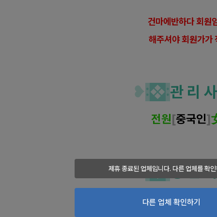
건마에반하다 회원임
해
주셔야 회원가가 
❥
:
❖
:
관 리 사
전원
[
중국인
]
❥
:
❖
:
영 업 시
제휴 종료된 업체입니다. 다른 업체를 확인
24시간 
다른 업체 확인하기