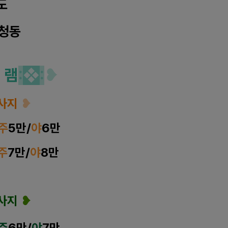
도
청동
 램
:
❖
:
❥
사지
❥
주
5
만/
야
6만
주
7
만/
야
8만
사지
❥
주
6
만/
야
7만