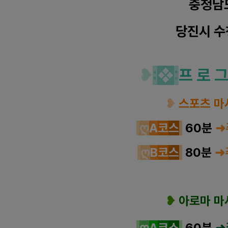
충청남
당진시 수
❥
:
❖
:
프 로 그
❥
스포츠 마
ღ
A
코
스
60분
➜
ღ
B
코
스
80분
➜
❥
아로마 마
ღ
A
코
스
60분
➜