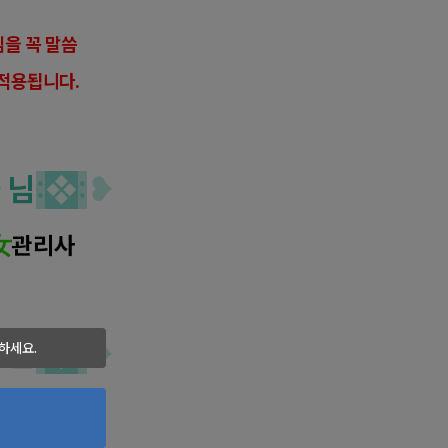
을 꼭 말씀
적용됩니다.
 님
:
❖
:
❥
女
관리사
 간
:
❖
:
❥
하세요.
영업