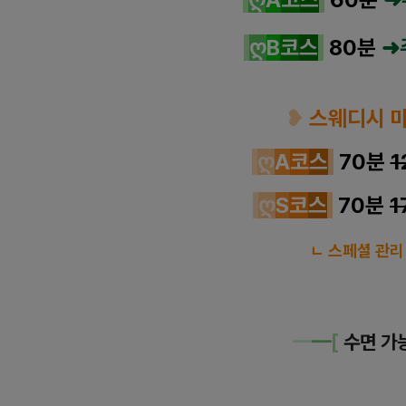
ღ
B
코
스
80분
➜
❥
스웨디시 
ღ
A
코
스
70분
1
ღ
S
코
스
70분
1
ㄴ 스페셜 관리
━
━
[
수면 가