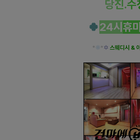
당
진.
수
🍀
24시
휴
*
❊
*
✡
스웨디시 & 