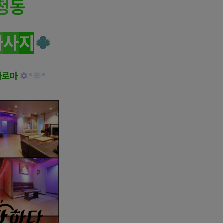
청
동
마
사
지
🍀
아로마
✡
*
❊
*