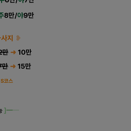
주
8
만/
야
9만
마사지
❥
2만
➜
10만
7만
➜
15만
 S코스
능
]
━
━