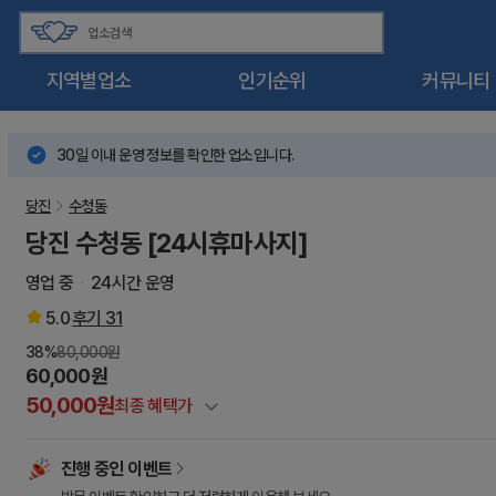
지역별업소
인기순위
커뮤니티
30일 이내 운영 정보를 확인한 업소입니다.
당진
수청동
당진 수청동 [24시휴마사지]
영업 중
24시간 운영
5.0
후기
31
38%
80,000원
60,000원
50,000원
최종 혜택가
정상가
진행 중인 이벤트
건마에반하다 특별할인