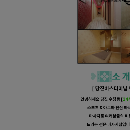
❥
:
❖
:
소 
[
당진버스터미널 
안녕하세요 당진 수청동
[
24
스포츠 & 아로마 전신 
마사지
로 여러분들의 피
드리는 전문 마사지샵입니