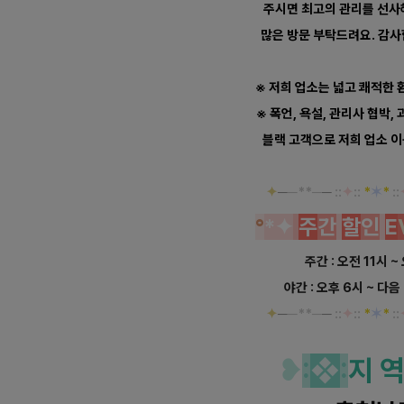
주시면 최고의 관리를 선사
많은 방문 부탁드려요. 감사합
※ 저희 업소는 넓고 쾌적한 
※ 폭언, 욕설, 관리사 협박,
블랙 고객으로 저희 업소 
✦
─
─**─
─
::
✦
::
*
✶
*
::
°
*✦
주
간
할
인
E
주간 : 오전 11시 ~
야간 : 오후 6시 ~ 다음
✦
─
─**─
─
::
✦
::
*
✶
*
::
❥
:
❖
:
지 