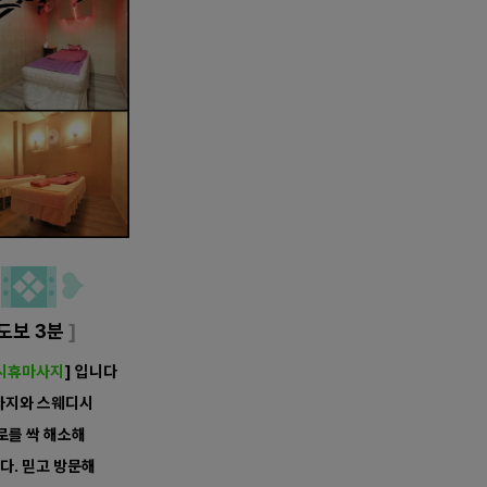
개
:
❖
:
❥
도보 3분
]
시휴마사지
] 입니다
마사지와 스웨디시
로를 싹 해소해
다. 믿고 방문해