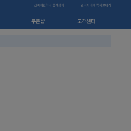
건마에반하다 즐겨찾기
관리자에게 쪽지보내기
쿠폰샵
고객센터
80,000원
-20,000원