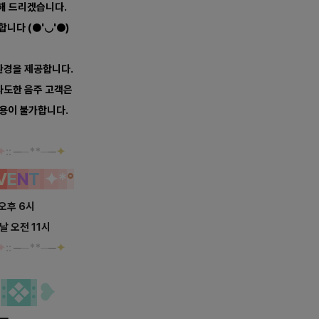
해 드리겠습니다.
니다 (●'◡'●)
환경을 제공합니다.
 과도한 음주 고객은
이용이 불가합니다.
✦
::
─
─**─
─
✦
V
E
N
T
✦
*
°
 오후 6시
 날 오전 11시
✦
::
─
─**─
─
✦
역
:
❖
:
❥