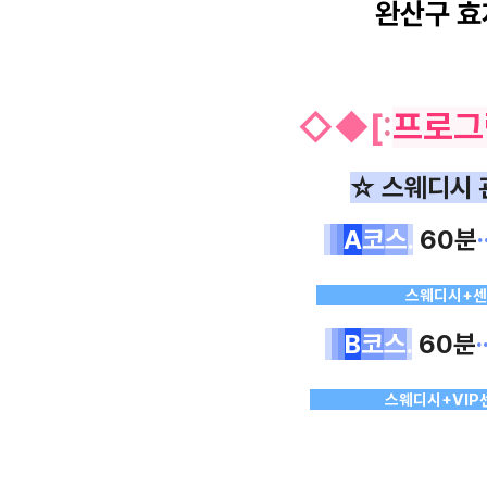
완산구 효
◇
◆
[
:
프로그
☆ 스웨디시 
A
코
스
.
60분
·
ㅡㅡ
ㅡ
ㅡㅡㅡ.
스웨디시+
B
코
스
.
60분
·
ㅡㅡㅡㅡㅡ.
스웨디시+VIP