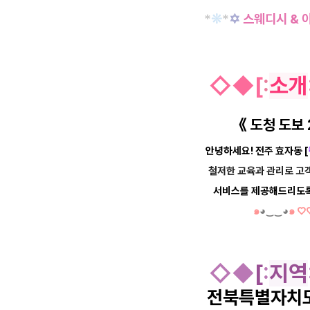
*
❊
*
✡
스웨디시 & 
◇
◆
[
:
소개
《
도청 도보
안녕하세요! 전주 효자동 [
철저한 교육과 관리로 고
서비스를 제공해드리도록
๑
◕‿‿◕
๑ ♡
◇
◆
[
:
지역
전북특별자치