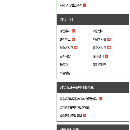
저가코스/할인코스
커뮤니티
방문후기
가입인사
출석체크
자유게시판
익명게시판
유머게시판
공지사항
중고장터
블로그
포인트정책
회원랭킹
창업&교육&매매&홍보
창업/교육/투잡/예약대행/컨설팅
임대/매매(마사지샵+일반)
소상공인/토탈홍보