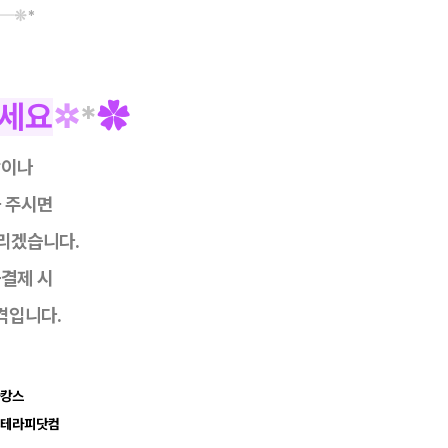
━
❊
*
세요
✲
*
✿
항이나
 주시면
리겠습니다.
금결제 시
격입니다.
마캉스
 테라피닷컴