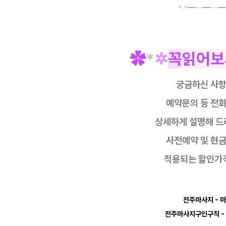
*:*
━
━
━
━
━
✿
*
✲
꼭
읽어보
궁금하신 사
예약문의 등
전화
상세하게 설명해 드
사전예약 및 현
적용되는 할인가
전주마사지
- 
전주마사지구인구직
-