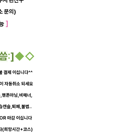
주시 완산구
소 문의)
 능
]
씀
:
]
◆
◇
선불 결제 이십니다^^
약이 자동취소 되세요
음,핸폰아님,비매너,
캔슬,퇴폐,불법..
 OR 마감 이십니다
자(희망시간+코스)