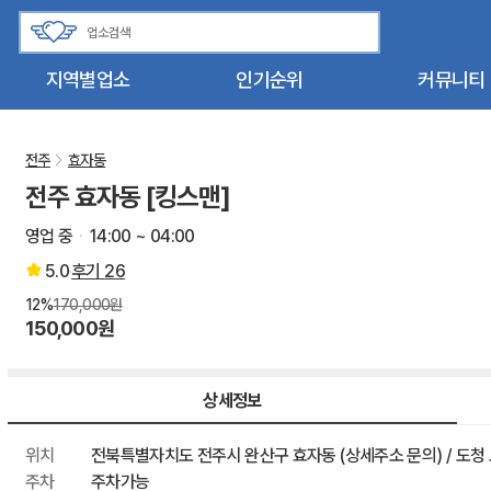
지역별업소
인기순위
커뮤니티
전주
효자동
전주 효자동 [킹스맨]
영업 중
14:00 ~ 04:00
5.0
후기
26
12%
170,000원
150,000원
상세정보
위치
전북특별자치도 전주시 완산구 효자동 (상세주소 문의) / 도청 
주차
주차가능