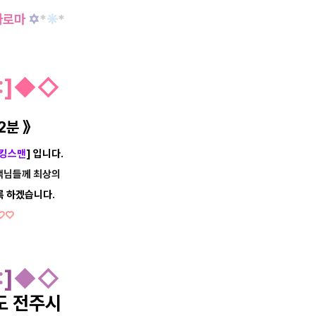
아로마
✡
*
❊
*
:
]
◆
◇
 2분
》
킹스맨
] 입니다.
객님들께
최상의
 하겠습니다.
♡♡
:
]
◆◇
도 전주시