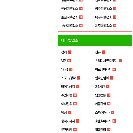
전남 제휴업소
광주 제휴업소
울산 제휴업소
대구 제휴업소
부산 제휴업소
제주 제휴업소
테마별업소
전체
신규
VIP
스웨디시/로미로미
1인샵
아로마마사지
스포츠/경락
한국인힐러
타이마사지
24시간
수면가능
남성전용
여성전용
커플환영
왁싱
스파/사우나
중국마사지
호텔식마사지
풋마사지
얼굴관리