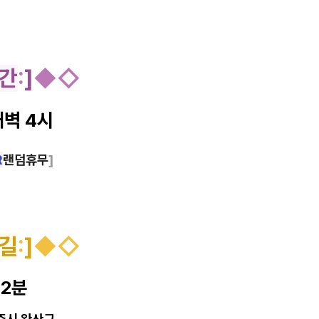
간
:
]
◆◇
새벽 4시
R
랜덤휴무
]
길
:
]
◆◇
 2분