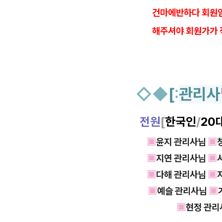
건
마에반하다 회원임
해
주셔야 회원가가 
◇
◆
[
:
관리사
전원
[
한국인
/
20
▣
윤지 관리사님
▣
▣
지연 관리사님
▣
▣
다해 관리사님
▣
▣
예슬 관리사님
▣
▣
현정 관리