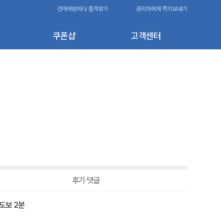
건마에반하다 즐겨찾기
관리자에게 쪽지보내기
쿠폰샵
고객센터
후기·댓글
도보 2분