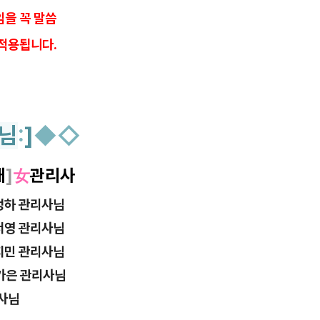
을 꼭 말씀
적용됩니다.
님
:
]
◆
◇
대
]
女
관리사
청하 관리사님
서영 관리사님
지민 관리사님
가은 관리사님
사님