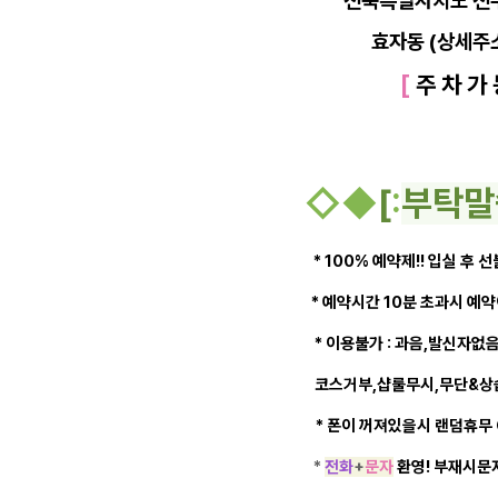
전북특별자치도 전
효자동 (상세주
[
주 차 가
◇
◆
[
:
부탁말
* 100% 예약제!! 입실 후 
* 예약시간 10분 초과시 예
* 이용불가 : 과음,발신자없
코스거부,샵룰무시,무단&상습
* 폰이 꺼져있을시 랜덤휴무
*
전화
+
문자
환영! 부재시문