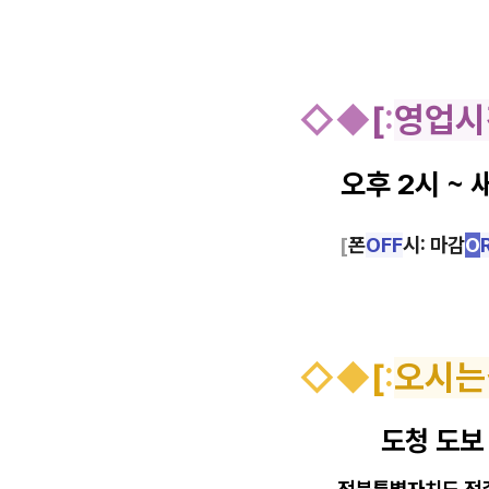
◇
◆
[
:
영업시
오후 2시 ~ 
[
폰
OFF
시: 마감
O
◇
◆
[
:
오시는
도청 도보