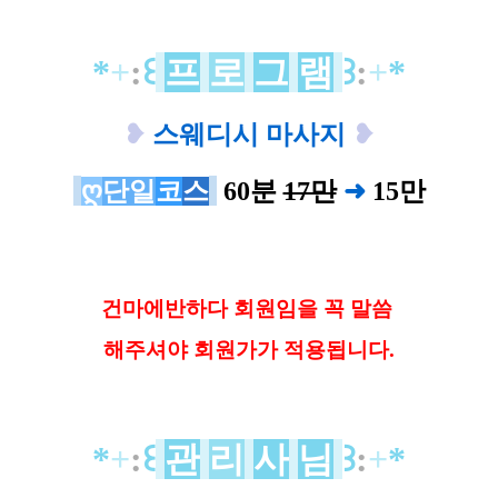
*
+
:
꒰
프
로
그
램
꒱
:
+
*
❥
스웨디시 마사지
❥
ღ
단일
코
스
60분
17만
➜
15
만
건마에반하다 회원임을 꼭 말씀
해
주셔야 회원가가 적용됩니다.
*
+
:
꒰
관
리
사
님
꒱
:
+
*