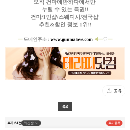
오직 건마에반하다에서만
누릴 수 있는 특권!!
건마/1인샵/스웨디시/전국샵
추천&할인 정보 1위!!
━
도
메
인
주
소 :
www.gunmalove.com
◀━
♡
━
공유
목록
후기 61건
최신순
후기등록