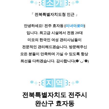
*
+
:
꒰
소
개
꒱
:
+
*
『
전북특별자치도청 인근
』
안녕하세요! 전주 효자동
[
미녀아로마
]
입니다. 최고급 시설에서 전원 20대
미모의
한국인
여성 관리사님들이
전문적인
관리해드겠습니다.
방문해주신
모든 분들이 만족하며
가실 수 있도록 항상
최선을 다하겠습니다. 감사합니다(❁´◡`❁)
*
+
:
꒰
지
역
꒱
:
+
*
전북특별자치도 전주시
완산구 효자동