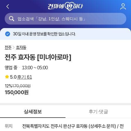
로
그
인
30일 이내 운영 정보를 확인한 업소입니다.
전주
효자동
전주 효자동 [미녀아로마]
영업 중
13:00 ~ 05:00
5.0
후기
61
12%
170,000원
150,000원
상세정보
후기·댓글
위치
전북특별자치도 전주시 완산구 효자동 (상세주소 문의) / 전