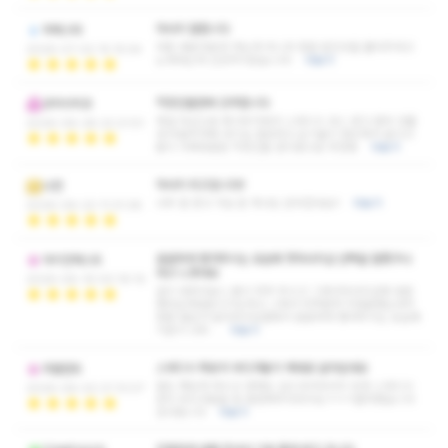
마사지 잘합니다
피에스타
대충 배운대로만 하는게 아니라 정말 뭉친곳을 풀어주려고
2026-07-02 15:15:54
노력하는게 인상적이었습니다!
더보기
직장인들한테 강추합니다
코끼리끼코
매일 야근으로 목이무거워서 스웨디시 코스 받고 왔어 건물
2026-06-28 22:21:51
내 무료주차에 대기실 깔끔하고 손기술이 정교해서 끝나고
몸이 가벼워졌음 직장인들 관리용으로 추천함
더보기
마사지 최고입니다!!
나연
너무 잘 받고 가요 돈 하나도 안아깝네요!!
더보기
2026-06-22 11:31:36
꼼꼼하게 챙겨주시는 모습에 첫마사지샵 선택을 잘했구나
아이언체스트
라고 느꼈네요
2026-06-19 00:19:10
일이 바쁘다보니 몸이 자꾸 쑤시고 그래서마사지샵에 방문
했어요첫방문이기도하고 그래서 어색할까 걱정을했는데걱
정할 필요가 없더라구요옆에서 꼼꼼하게 챙겨주시는 모습에
기분이 너무…
더보기
스웨디시 특유의 부드러움이 제대로 살아있네요
러셀런트
말도 재밌게 하시고 경력도 있으셔서마사지 또한 스웨디시
2026-06-02 21:13:07
만의 부드러움을 잘 표현해주더라구요ㅋㅋㅋ즐마했습니다
감사합니다
더보기