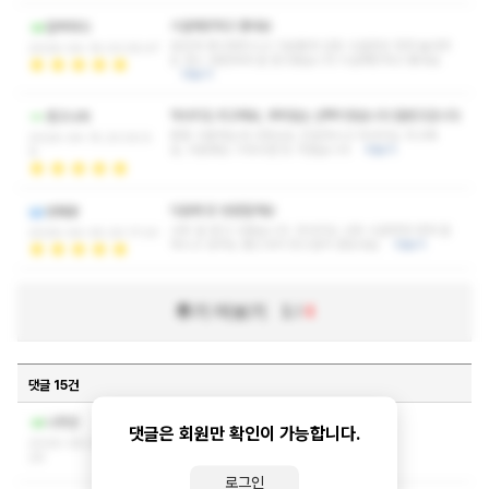
시설깨끗하고 좋네요
찰팍하다
반갑게 맞이해주시고 기분좋게 입장 시원한곳 콕콕 눌러주
2026-04-16 03:05:47
는 센스 편한하게 잘 받고왔습니다 시설깨끗하고 좋네요
더보기
마사지도 최고에요, 후회없는 선택이였습니다 잘받고갑니다
중고나라
종종 이용하는데 사장님도 친절하시고 마사지도 최고에
2026-04-15 23:00:5
요, 다음에도 기회되면 또 가겠습니다
더보기
9
다음에 또 방문할게요
방패꽃
너무 잘 받고 나왔습니다. 마사지도 너무 시원하게 하게 잘
2026-04-05 20:17:23
하시고 성격도 좋으셔서 웃으면서 받았네요
더보기
후기 더보기
1
/
4
댓글 15건
작성자와 관리자만 볼 수 있는 댓글입니다.
나뭇꾼
댓글은 회원만 확인이 가능합니다.
2026-08-03 23:46:
29
로그인