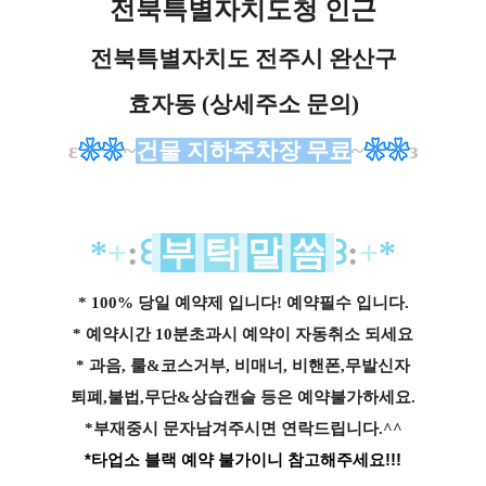
전북특별자치도청 인근
전북특별자치도 전주시 완산구
효자동 (상세주소 문의)
ε
❀
❀
~
건물 지하주차장 무료
~
❀
❀
з
*
+
:
꒰
부
탁
말
씀
꒱
:
+
*
* 100% 당일 예약제 입니다! 예약필수 입니다.
* 예약시간 10분초과시 예약이 자동취소 되세요
* 과음, 룰&코스거부, 비매너, 비핸폰,무발신자
퇴폐,불법,무단&상습캔슬 등은 예약불가하세요.
*부재중시 문자남겨주시면 연락드립니다.^^
*타업소 블랙 예약 불가이니 참고해주세요!!!