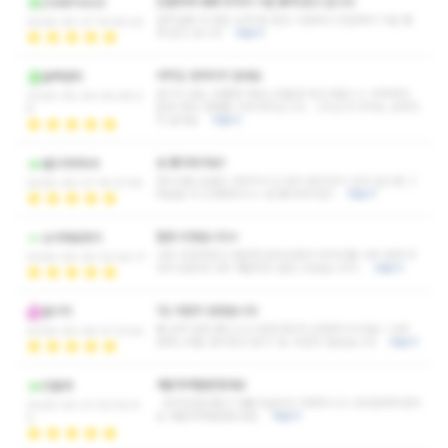
친절하게 대해 주셔서 기분 좋게 받고 갑니다
ZGMFX42S
일주일에 두 번은 오게 됨 항상 시원하고 친절해서 기분 좋
2026-05-27 14:55:02
게 받고 갑니다
더보기
아직도 잊혀지지 않네요
블랙헌터
끊기지 않는 흐름에 자연스러움과 부드러움ㅎㅎ 어색하지
2026-05-04 00:46:2
않게 계속 대화를 이어가주십니다.. 그미소가 아직도 잊혀지
8
지 않네요
더보기
넘 좋더라구요!!
물2리터마셔
관리사분 손끝도 야무지시고 많이 뭉친곳이 있다 싶으면 그
2026-05-01 19:37:55
부분을 더 신경써주시니 넘 좋더라구요!!
더보기
힐링 되었습니다ㅎ
슈가제로프리
너무 친절하셨고 편안한 분위속에서 마사지를 너무 잘해 주
2026-04-30 22:04:17
셔서 모든게 너무 개운하고 힐링 되었습니다ㅎ
더보기
1도 아깝지 않았습니다
딸기킥
쌤 성격 완전 좋으시고 밝은데다가 긍정적이시네요 ! 너무
2026-04-26 01:13:42
만족스러운 관리였고 돈이 1도 아깝지 않았습니다
더보기
개운하게잘받았네요
민들레
강약조절도좋고 더풀고싶은곳 더해주시고 너무잘해주셨어
2026-04-21 02:00:4
요 개운하게잘받았네요
더보기
0