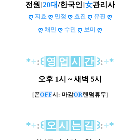
전원
[
20대
/한국인
]
女
관리사
ღ
지효
ღ
민정
ღ
효진
ღ
유진
ღ
ღ
채민
ღ
수민
ღ
보미
ღ
*
+
:
꒰
영
업
시
간
꒱
:
+
*
오후 1시 ~ 새벽 5시
[
폰
OFF
시: 마감
OR
랜덤휴무
]
*
+
:
꒰
오
시
는
길
꒱
:
+
*