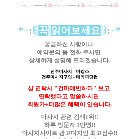
‥…─━━
★
✿
·‥…─━━
★
✿
·‥…─━━
★
✿
*
+
:
꒰
꼭
읽어보세요
꒱
:
+
*
궁금하신 사항이나
예약문의 등
전화 주시면
상세하게 설명해 드리겠습니다.
전주마사지
- 마캉스
전주
마사지구인
- 테라피닷컴
샵 연락시 "건마에반하다" 보고
연락했다고
말씀하시면
회원가+더많은 혜택이 있습니다.
마사지 관련 검색1위!!
하루 방문자 1만명!!
마사지사이트 광고디자인
최고점수!!