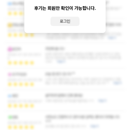
시설좋고 관리사분들도 좋네요 자주이용할게요^^
모노레일
후기는 회원만 확인이 가능합니다.
2번째 방문 두분 다 다른관리사님께 받았는데 넘 좋네요^^
2026-08-03 11:47:47
더보기
로그인
날씨가 더워져서 축축 쳐졌는데 마사지 받으니까 힐링 되네
전립선동
요!!~
2026-08-01 14:50:07
와 이천에 이런곳이 요즘 인기있다해서 가봤는데 인기있는
이유를 알겠네요^^ 다음에 또 방문하겠습니다
더보기
추천해 봅니다~
공간속
요새 다른데서 내상이좀있었는데 쌤은 요령 안부리고 성심
2026-07-24 00:29:0
성의것 잘하네요 뭐하나 모자른게 없는곳 입니다 추천해 봅
4
니다~
더보기
오늘 잘 받고 갑니다 ^^
오구사십오
니저 너무 좋았어요 마사지도 아주 상급이고 친절하고 다음
2026-07-21 00:52:38
에도 미리 예약해야겠어요 오늘 잘 받고 갑니다 ^^
더보기
솔직하게 말해서 진짜 좋네요
봉건
이제 다른곳은 안가도될거같아요 ㅎㅎ
더보기
2026-07-15 08:49:47
사장님도 친절하시고 관리사분 실력도 좋아서 자주옵니다
밤토
ㅎㅎ
2026-07-09 22:01:11
감사합니다 잘 받고 갑니다 ㅎㅎ
더보기