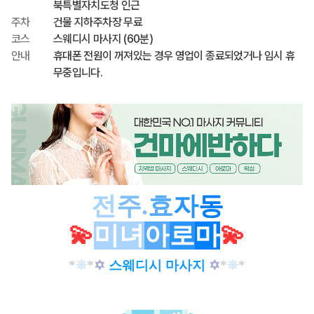
북특별자치도청 인근
주차
건물 지하주차장 무료
코스
스웨디시 마사지 (60분)
안내
휴대폰 전원이 꺼져있는 경우 영업이 종료되었거나 임시 휴
무중입니다.
전
주
.
효
자
동
💫
미녀
아
로
마
💫
*
❊
*
✡
스웨디시 마사지
✡
*
❊
*