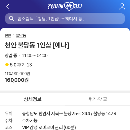
로
그
인
천안
불당동
천안 불당동 1인샵 [예나]
영업 중
11:00 ~ 04:00
5.0
후기
13
11%
180,000원
160,000원
상세정보
후기·댓글
위치
충청남도 천안시 서북구 불당25로 244 / 불당동 1479
주차
주차가능
코스
VIP 감성 로미로미 관리 (60분)