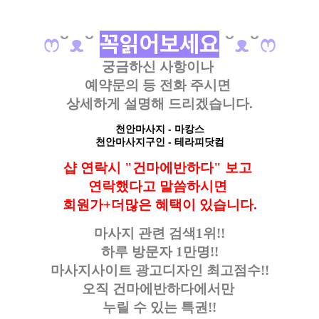
ෆ
˘
ᴥ
˘
꼭읽어보세요
˘
ᴥ
˘
ෆ
궁금하신 사항이나
예약문의 등
전화 주시면
상세하게 설명해 드리겠습니다.
천안마사지
- 마캉스
천안마사지구인
- 테라피닷컴
샵 연락시 "건마에반하다" 보고
연락했다고
말씀하시면
회원가+더많은 혜택이 있습니다.
마사지 관련 검색1위!!
하루 방문자 1만명!!
마사지사이트 광고디자인
최고점수!!
오직 건마에반하다에서만
누릴 수 있는 특권!!