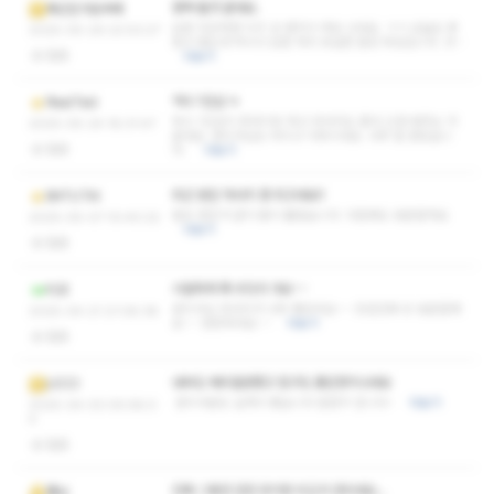
중독 될것 같네요.
복근은가슴속에
요즘 피곤하면 리즈 샵 생각이 계속 나네요. ㅋㅋ 오늘도 못
2025-05-29 22:53:27
참고 왔는데 역시나 요즘 저의 유일한 힐링 타임입니다. 굿~
없음
더보기
역시 1인샵 ㅎ
RealTed
역시 1인샵이 프라이빗 하고 마사지도 좀더 신경 써주는 거
2025-05-24 18:31:47
같네요. 관리사님도 어리고 이쁘시네요. 너무 잘 받았습니
없음
다.
더보기
최근 받은 마사지 중 최고네요!!
BATUTAI
힐링 받은거 같이 몸이 풀렸습니다. 다음에도 방문할게요
2025-05-07 10:40:22
더보기
없음
시원하게 푹 쉬다가 가요~~
티코
관리사님 마사지가 너무 좋았어요~~ 조만간에 또 방문할께
2025-04-21 21:08:38
요~~ 번창하셔요~~
더보기
없음
내부도 매우깔끔했고 침구도 좋은향이나네요
LICCI
관리사분도 실력이 좋습니다 잘받구 갑니다~
더보기
2025-04-03 05:58:0
4
없음
진짜 그동안 갔던 곳이랑 비교가 안되네요...
쩔님