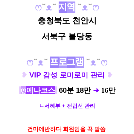
ෆ
˘
ᴥ
˘
지
역
˘
ᴥ
˘
ෆ
충청북도 천안시
서북구 불당동
ෆ
˘
ᴥ
˘
프
로
그
램
˘
ᴥ
˘
ෆ
❥
VIP 감성 로미로미 관리
❥
ღ
예나코스
6
0분
18만
➜
16
만
ㄴ서혜부 + 전립선 관리
건마에반하다 회원임을 꼭 말씀