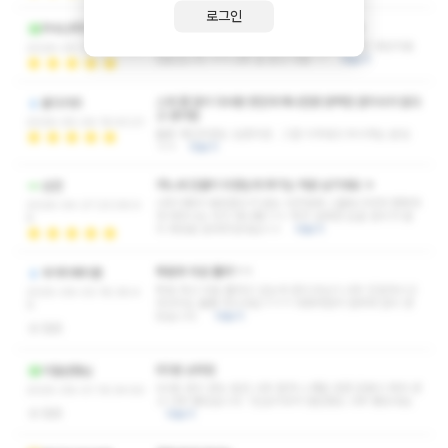
로그인
지난번에 너무 좋았는데 오늘은 더 좋았습니다
PHILIPPOS
관리실력은 더늘고 갈수록 이뻐지시네요 ㅎ 여긴 내상치료
2026-05-10 05:41:51
전문입니다 ㅋㅋ 너무 잘 받고 가용 ~~
더보기
스웨 좀 많이 다녀본 편인데 예나만큼 완벽한 관리사가 없다
올다가르
고 생각함
2026-05-04 19:43:21
물론 개인취향도 있겠지만.. 그걸 이겨내고 무시하는 분임
ㅋㅋ
더보기
어느새 단골이 되었는데 후기는 처음 남기네요 ㅎ
심안
너무이뻐서 범접할수가 없는 비주얼에 스몰토크마저 행복하
2026-04-27 23:09:0
게 해주시는 우리 예나쌤 ㅎㅎ 특히 섬세한 손끝 관리가 뭔
8
지 제대로 보여주셨네요ㅎㅎ
더보기
투표후 피로 풀러ㄱㄱ
부가티베이론
투표 하고 피로 풀려고 갔는데 관리사님이 너무 친절하시고
2025-06-03 18:36:4
마사지도 훌륭 하시네요ㅋㅋㅋ 대화하면서 편하게 관리 받
9
았습니다.
더보기
없음
60분 쇼타임
이말년형님
60분 관리 받는 동안 너무 짧게 느껴질 만큼 온몸이 케어 받
2025-06-01 19:34:50
고 너무 좋았습니다. 1인샵이라서 편안함도 너무 좋았네요.
없음
더보기