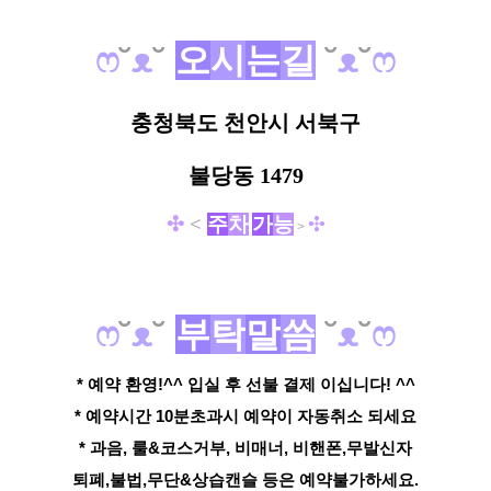
ෆ
˘
ᴥ
˘
오
시
는
길
˘
ᴥ
˘
ෆ
충청북도 천안시 서북구
불당동 1479
✣
<
주
차
가
능
✣
>
ෆ
˘
ᴥ
˘
부
탁
말
씀
˘
ᴥ
˘
ෆ
* 예약 환영!^^ 입실 후 선불 결제 이십니다! ^^
* 예약시간 10분초과시 예약이 자동취소 되세요
* 과음, 룰&코스거부, 비매너, 비핸폰,무발신자
퇴폐,불법,무단&상습캔슬 등은 예약불가하세요.