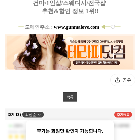
건마/1인샵/스웨디시/전국샵
추천&할인 정보 1위!!
━
도
메
인
주
소 :
www.gunmalove.com
◀━
♡
━
공유
목록
후기 13건
최신순
후기등록
커뮤니케이션도 잘 통하고 마사지 받아보니 역시 소문대로
고창석
잘하네요
후기는 회원만 확인이 가능합니다.
2026-05-12 15:50:23
시간도 잘 지켜주시고 강추 합니다!!
더보기