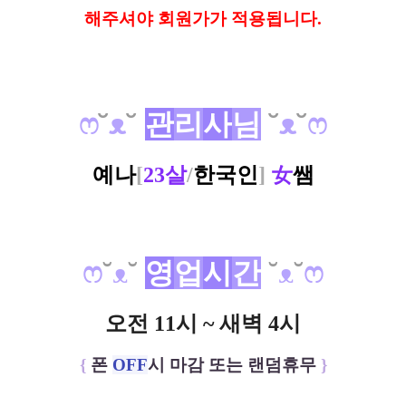
해
주셔야 회원가가 적용됩니다.
ෆ
˘
ᴥ
˘
관
리
사
님
˘
ᴥ
˘
ෆ
예나
[
23살
/
한국인
]
女
쌤
ෆ
˘
ᴥ
˘
영
업
시
간
˘
ᴥ
˘
ෆ
오전 11시 ~ 새벽 4시
{
폰
OFF
시 마감 또는 랜덤휴무
}