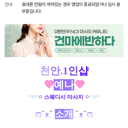
안내
휴대폰 전원이 꺼져있는 경우 영업이 종료되었거나 임시 휴
무중입니다.
천
안.
1
인
샵
💜
예나
💜
*
❊
*
✡
스웨디시 마사지
✡
*
❊
*
ෆ
˘
ᴥ
˘
소
개
˘
ᴥ
˘
ෆ