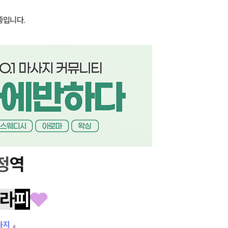
중입니다.
정
역
라
피
🩶
사지
』