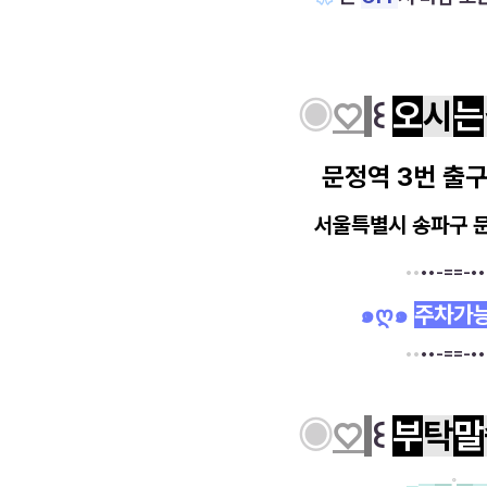
◉
♡
꒰
오
시
는
문정역 3번 출구
서울특별시 송파구 문
••
••-==-••
๑ღ๑
주차가
••
••-==-••
◉
♡
꒰
부
탁
말
─━
━
˚
━
━