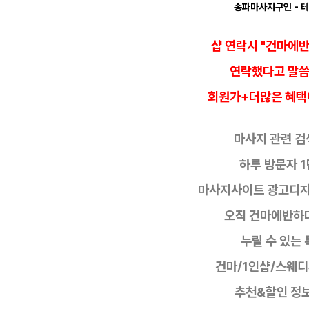
송파마사지구인
- 
샵 연락시 "건마에
연락했다고
말
회원가+더많은 혜택
마사지 관련 검색
하루 방문자 1
마사지사이트 광고디
오직 건마에반하
누릴 수 있는 
건마/1인샵/스웨
추천&할인 정보 