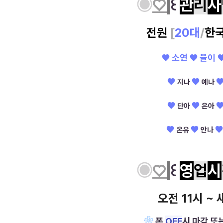
◉
♡
꒰
관
리
사
전원
[
20대
/
한
♥ 소연
♥
율이
♥
♥
지나
예나
♥
♥
단아
은아
♥
♥
♥
온유
안나
◉
♡
꒰
영
업
시
오전 11시 ~ 
❀
폰
OFF
시 마감 또