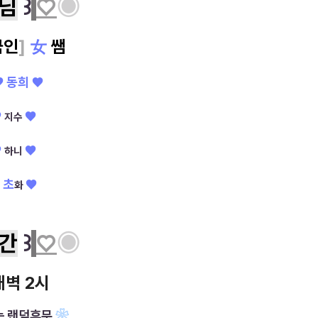
님
꒱
♡
◉
국인
]
女
쌤
♥
동희
♥
♥
♥
지수
♥
♥
하니
 초
♥
화
간
꒱
♡
◉
새벽 2시
는 랜덤휴무
❀