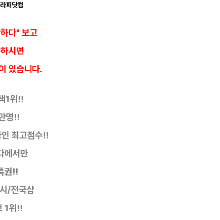
테라피닷컴
반하다" 보고
씀하시면
이 있습니다.
1위!!
만명!!
자인
최고점수!!
다에서만
특권!!
디시/전국샵
1위!!