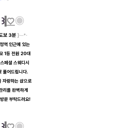
꒱
♡
◉
도보 3분
]·─*·
정역 인근에 있는
모 1등 전원 20대
 스페셜 스웨디시
싹 풀어드립니다.
%를 자랑하는 샵으로
 관리를 완벽하게
 방문 부탁드려요!
꒱
♡
◉