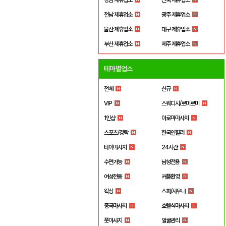
전남 제휴업소
광주 제휴업소
울산 제휴업소
대구 제휴업소
부산 제휴업소
제주 제휴업소
테마별업소
전체
신규
VIP
스웨디시/로미로미
1인샵
아로마마사지
스포츠/경락
한국인힐러
타이마사지
24시간
수면가능
남성전용
여성전용
커플환영
왁싱
스파/사우나
중국마사지
호텔식마사지
풋마사지
얼굴관리