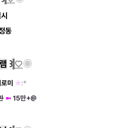
별시
정동
램
꒱
♡
◉
미로미
★
:*
만
➼
15만+@