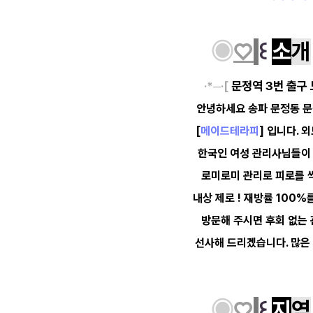
◉
♡
꒰
소
개
문정역 3번 출구 
·*─·[
안녕하세요 송파 문정동 문
[
메이드테라피
] 입니다. 외
한국인
여성 관리사님들이
로미로미
관리로 피로를 
내상 제로 ! 재방률 100
방문해 주시면 후회 없는
선사해 드리겠습니다. 많은
◉
♡
꒰
지
역