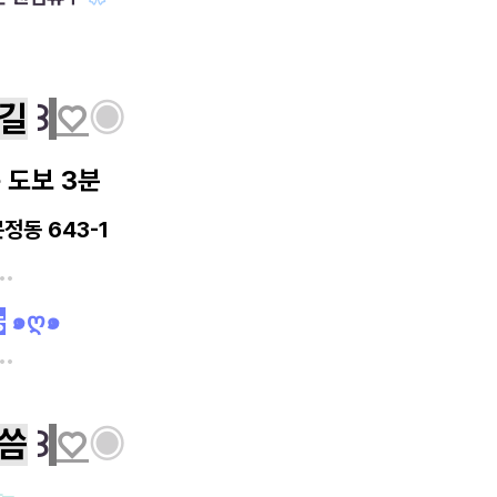
길
꒱
♡
◉
 도보 3분
정동 643-1
••
능
๑ღ๑
••
씀
꒱
♡
◉
─