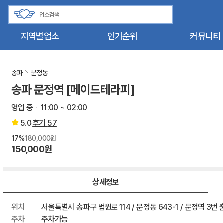
지역별업소
인기순위
커뮤니티
송파
문정동
송파 문정역 [메이드테라피]
영업 중
11:00 ~ 02:00
5.0
후기
57
17%
180,000원
150,000원
상세정보
위치
서울특별시 송파구 법원로 114 / 문정동 643-1 / 문정역 3번
주차
주차가능