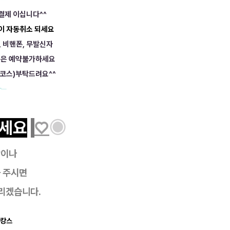
 결제 이십니다^^
약이 자동취소 되세요
, 비핸폰, 무발신자
등은 예약불가하세요
코스)부탁드려요^^
─
세요
♡
◉
항이나
 주시면
리겠습니다.
마캉스