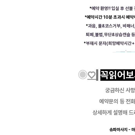
*
예약 환영!! 입실 후 선불
*예약시간 10분 초과시 예
*
과음, 룰&코스거부, 비매너
퇴폐,불법,무단&상습캔슬 
*
부재시 문자(희망예약시간+
─━
━
˚
━
━
◉
♡
꼭읽어보
궁금하신 사
예약문의 등
전화
상세하게 설명해 드
송파마사지
- 