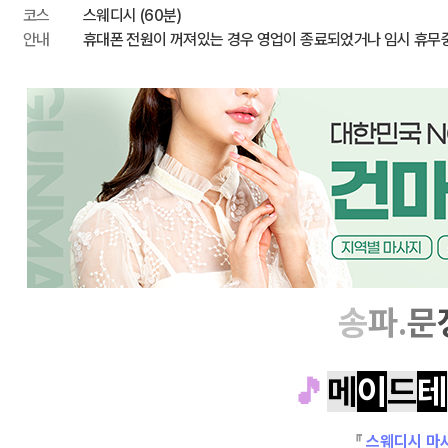
코스
스웨디시 (60분)
안내
휴대폰 전원이 꺼져있는 경우 영업이 종료되었거나 임시 휴무
송
파.
문
🎵
메
이
드
테
『
스웨디시 마