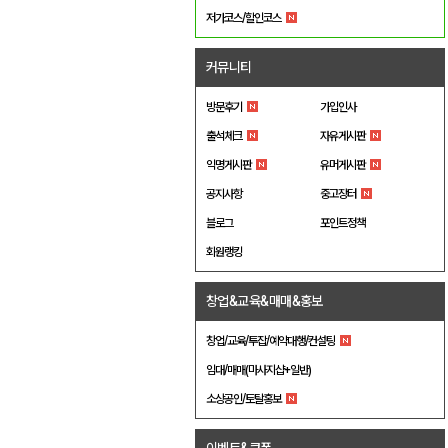
저가코스/할인코스
커뮤니티
방문후기
가입인사
출석체크
자유게시판
익명게시판
유머게시판
공지사항
중고장터
블로그
포인트정책
회원랭킹
창업&교육&매매&홍보
창업/교육/투잡/예약대행/컨설팅
임대/매매(마사지샵+일반)
소상공인/토탈홍보