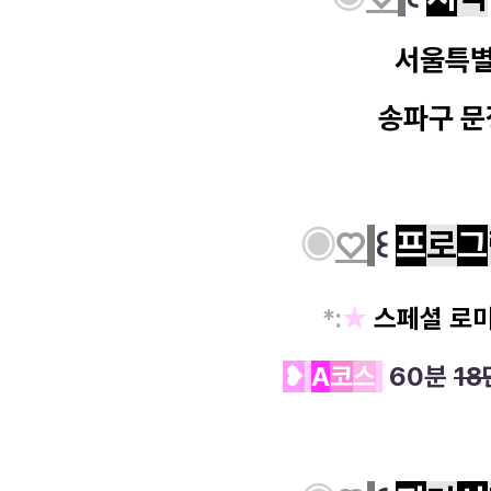
서울특
송파구 문
◉
♡
꒰
프
로
그
*
:
★
스페셜 로
❥
A
코
스
60분
18