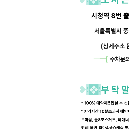
시청역 8번 
서울특별시 
(상세주소 
━
━
[
주차문
❥
:
❖
:
부 탁 말
* 100% 예약제!! 입실 후 
* 예약시간 10분초과시 예
* 과음, 룰&코스거부, 비매
퇴폐,불법,무단&상습캔슬 