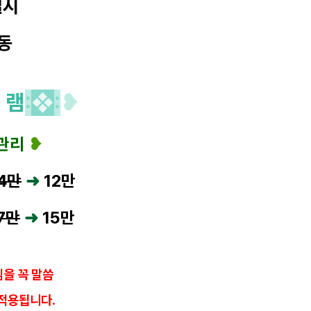
별시
동
 램
:
❖
:
❥
관리
❥
4만
➜
12
만
7만
➜
15
만
을 꼭 말씀
적용됩니다.