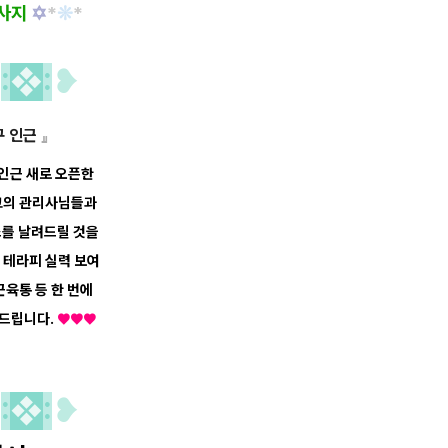
사지
✡
*
❊
*
개
:
❖
:
❥
구 인근
』
인근 새로 오픈한
고의 관리사님들과
를 날려드릴 것을
 테라피 실력 보여
근육통 등
한 번에
탁드립니다.
♥
♥
♥
역
:
❖
:
❥