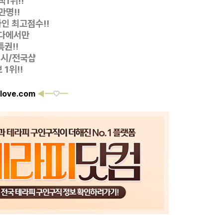
1위!!
만명!!
자인
최고점수!!
다에서만
특권!!
디시/전국샵
1위!!
love.com
◀━
♡
━