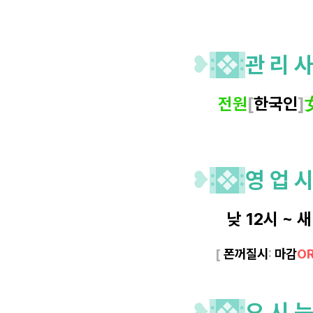
❥
:
❖
:
관 리 사
전원
[
한국인
]
❥
:
❖
:
영 업 시
낮 12시 ~ 
[
폰꺼질시
:
마감
O
❥
:
❖
:
오 시 는