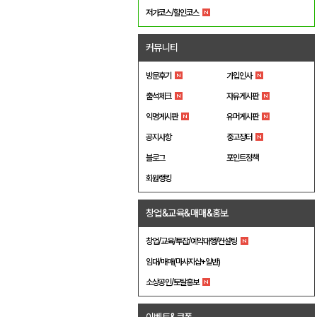
저가코스/할인코스
커뮤니티
방문후기
가입인사
출석체크
자유게시판
익명게시판
유머게시판
공지사항
중고장터
블로그
포인트정책
회원랭킹
창업&교육&매매&홍보
창업/교육/투잡/예약대행/컨설팅
임대/매매(마사지샵+일반)
소상공인/토탈홍보