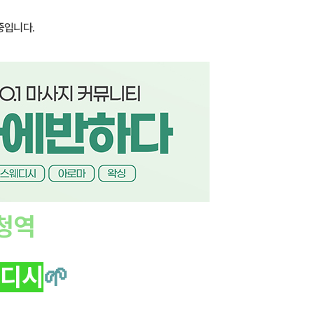
중입니다.
청역
디시
🌱