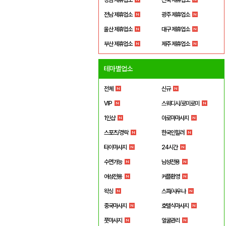
전남 제휴업소
광주 제휴업소
울산 제휴업소
대구 제휴업소
부산 제휴업소
제주 제휴업소
테마별업소
전체
신규
VIP
스웨디시/로미로미
1인샵
아로마마사지
스포츠/경락
한국인힐러
타이마사지
24시간
수면가능
남성전용
여성전용
커플환영
왁싱
스파/사우나
중국마사지
호텔식마사지
풋마사지
얼굴관리