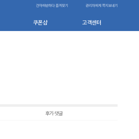
건마에반하다 즐겨찾기
관리자에게 쪽지보내기
쿠폰샵
고객센터
후기·댓글