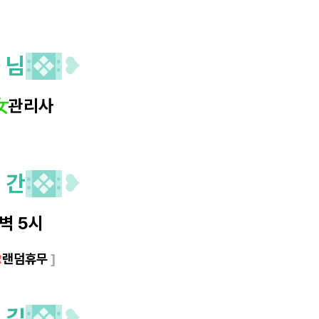
 님
:
❖
:
❥
女
관리사
 간
:
❖
:
❥
새벽 5시
R
랜덤휴무
]
 길
:
❖
:
❥