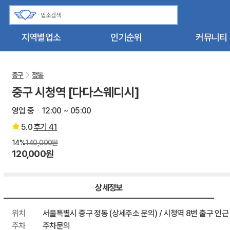
지역별업소
인기순위
커뮤니티
중구
정동
중구 시청역 [다다스웨디시]
영업 중
12:00 ~ 05:00
5.0
후기
41
14%
140,000원
120,000원
상세정보
위치
서울특별시 중구 정동 (상세주소 문의) / 시청역 8번 출구 인근
주차
주차문의