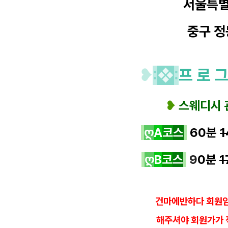
서울특
중구
정
❥
:
❖
:
프 로 그
❥
스웨디시 
ღ
A
코
스
60분
1
ღ
B
코
스
9
0분
1
건마에반하다 회원임
해
주셔야 회원가가 