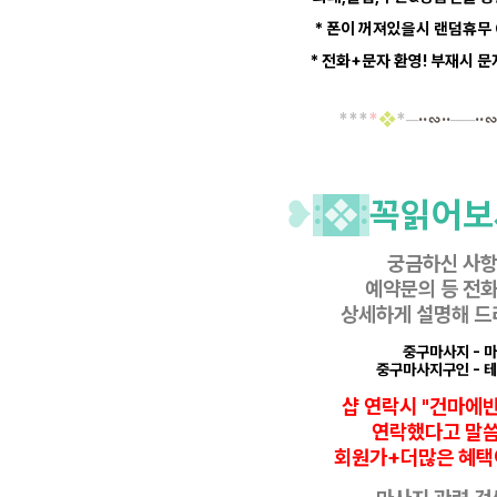
* 폰이 꺼져있을시 랜덤휴무
* 전화+문자 환영! 부재시 
*
*
*
*
❖
*─
··∽··
──
··∽
❥
:
❖
:
꼭읽어보
궁금하신 사
예약문의 등
전화
상세하게 설명해 드
중구마사지
- 
중구마사지구인
- 
샵 연락시 "건마에
연락했다고
말
회원가+더많은 혜택