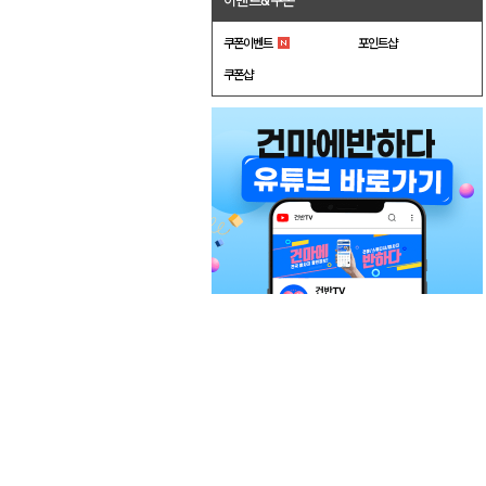
이벤트&쿠폰
쿠폰이벤트
포인트샵
쿠폰샵