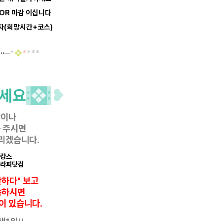
 OR 마감 이십니다
문자(희망시간+코스)
··
─*
❖
*
*
*
*
세요
:
❖
:
❥
항이나
 주시면
리겠습니다.
마캉스
테라피닷컴
반하다" 보고
씀하시면
이 있습니다.