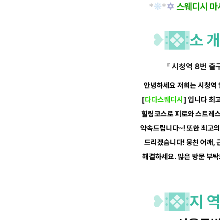
*
❊
*
✡
스웨디시 마
❥
:
❖
:
소 
『
시청역 8번 출
안녕하세요 저희는 시청역 
[
다다스웨디시
] 입니다
최
힐링
코스로
피로와
스트레스
약속
드립니다~! 또한
최고의
드리겠습니다! 뭉친 어깨, 
해결하세요.
많은 방문 부
❥
:
❖
:
지 