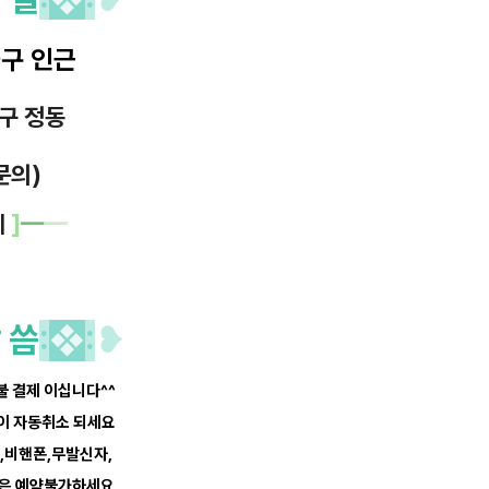
출구 인근
중구
정동
문의)
의
]
━
━
 씀
:
❖
:
❥
선불 결제 이십니다^^
약이 자동취소 되세요
너,비핸폰,무발신자,
등은 예약불가하세요