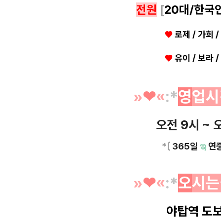
전원
[
20대/한국
♥
로제 / 가희 
♥
유이 / 보라 
»
❤︎
«
:*
영
업시
오전 9시 ~ 
*〔
365일
ಇ
연
»
❤︎
«
:*
오
시는
야탑역 도보