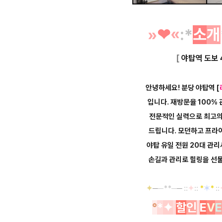
»
❤︎
«
:*
소
개
[
야탑역 도보 
안녕하세요! 분당 야탑역
[
입니다. 재방문율 100%
전문적인
실력으로 최고
드립니다.
모던하고 프라
야탑 유일 전원 20대 관
손길과
관리로
힐링을 선
✦
─
─**─
─
::
✦
::
*
✶
*
::
°
*
✦
할
인
E
V
E