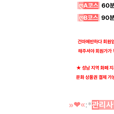
ღ
A코스
60
ღ
B코스
90
건마에반하다 회원임
해
주셔야 회원가가 
★ 성남 지역 화폐 지
문화 상품권 결제 가
»
❤︎
«
:*
관
리사