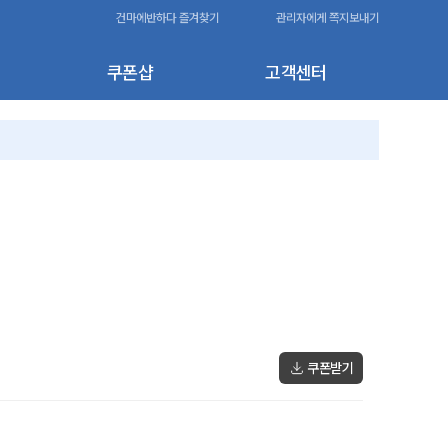
건마에반하다 즐겨찾기
관리자에게 쪽지보내기
쿠폰샵
고객센터
쿠폰받기
120,000원
-20,000원