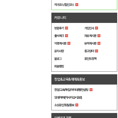
저가코스/할인코스
커뮤니티
방문후기
가입인사
출석체크
자유게시판
익명게시판
유머게시판
공지사항
중고장터
블로그
포인트정책
회원랭킹
창업&교육&매매&홍보
창업/교육/투잡/예약대행/컨설팅
임대/매매(마사지샵+일반)
소상공인/토탈홍보