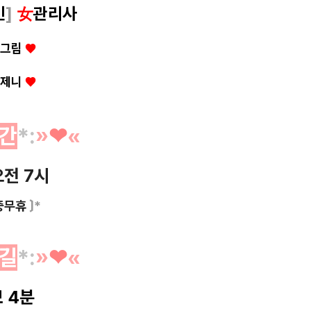
인
]
女
관리사
/ 그림
♥
/ 제니
♥
간
*
:
»
❤︎
«
오전 7시
중무휴
〕*
길
*
:
»
❤︎
«
 4분