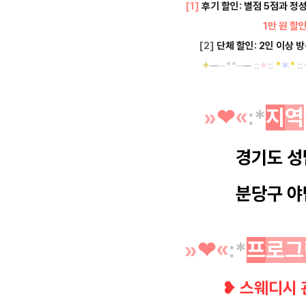
[1]
후기 할인: 별점 5점과 정
1만 원 할
[2]
단체 할인: 2인 이상 
✦
─
─**─
─
::
✦
::
*
✶
*
::
»
❤︎
«
:*
지
역
경기도 성
분당구 야
»
❤︎
«
:*
프
로그
❥
스웨디시 