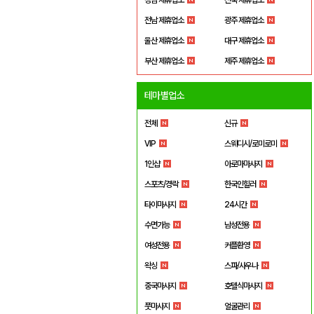
전남 제휴업소
광주 제휴업소
울산 제휴업소
대구 제휴업소
부산 제휴업소
제주 제휴업소
테마별업소
전체
신규
VIP
스웨디시/로미로미
1인샵
아로마마사지
스포츠/경락
한국인힐러
타이마사지
24시간
수면가능
남성전용
여성전용
커플환영
왁싱
스파/사우나
중국마사지
호텔식마사지
풋마사지
얼굴관리