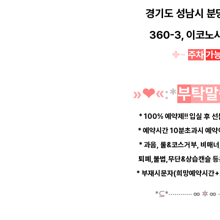
경기도 성남시 분
360-3, 이코노
✤~
주차
가
»
❤︎
«
:*
부
탁말
* 100% 예약제!! 입실 후 선
* 예약시간 10분초과시 예
* 과음, 룰&코스거부, 비매너
퇴폐,불법,무단&상습캔슬 
* 부재시문자(희망예약시간+
*
⊆
*
·····
·
······
∞
✲
∞
·