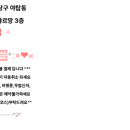
당구 야탑동
샤르망 3층
능
~✤
씀
*
:
»
❤︎
«
불 결제 입니다 ^*^
약이 자동취소 되세요
, 비핸폰,무발신자,
등은 예약불가하세요
코스)부탁드려요^^
·····
······*
⊇
*