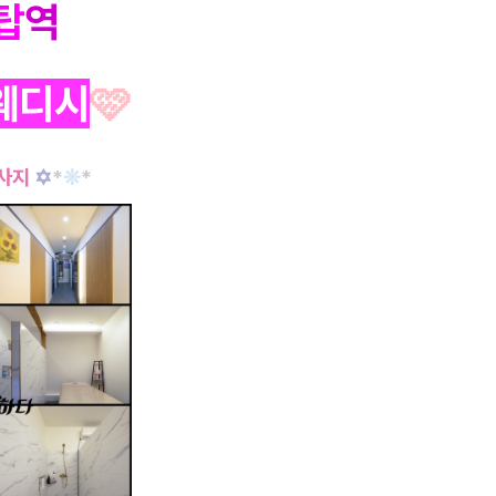
탑
역
웨디시
🩷
사지
✡
*
❊
*