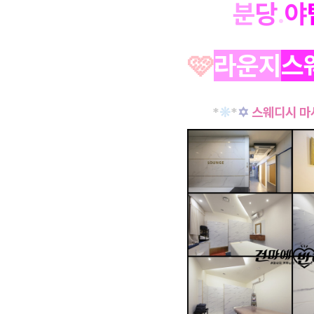
분
당
.
야
🩷
라운
지
스
*
❊
*
✡
스웨디시 마