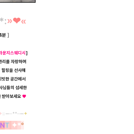
*
:
»
❤︎
«
4분
]
라운지스웨디시
]
 관리를 자랑하며
의 힐링을
선사해
이빗한
공간에서
리사님들의
섬세한
물 받아보세요
♥
✦
::
─
─**─
─
✦
N
T
✦
*
°