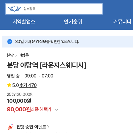
지역별업소
인기순위
커뮤니티
30일 이내 운영 정보를 확인한 업소입니다.
분당
야탑동
분당 야탑역 [라운지스웨디시]
영업 중
09:00 ~ 07:00
5.0
후기
470
25%
120,000원
100,000원
90,000원
최종 혜택가
정상가
진행 중인 이벤트
건마에반하다 특별할인