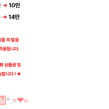
분
➜
10만
분
➜
14만
을 꼭 말씀
적용됩니다.
류 상품권 및
능합니다 ! ★
님
*
:
»
❤︎
«