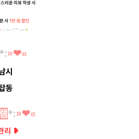
성스러운 리뷰 작성 시
인
방문 시
1만 원 할인
✦
::
─
─**─
─
✦
*
:
»
❤︎
«
남시
탑동
램
*
:
»
❤︎
«
관리
❥