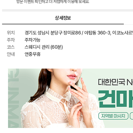
방문 이벤트 확인하고 더 저렴하게 이용해 보세요.
이벤트 할인
최종 혜택가
상세정보
위치
경기도 성남시 분당구 장미로86 / 야탑동 360-3, 이코노샤르망
주차
주차가능
코스
스웨디시 관리 (60분)
안내
연중무휴