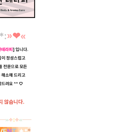
*
:
»
❤︎
«
연테라피
] 입니다.
님이 정성스럽고
를 전문으로 모든
 해소해 드리고
드려요 ^^ ♡
지 않습니다.
━
━
≫
✤
⁑
✤
≪
━
━
V
E
N
T
✦*
°