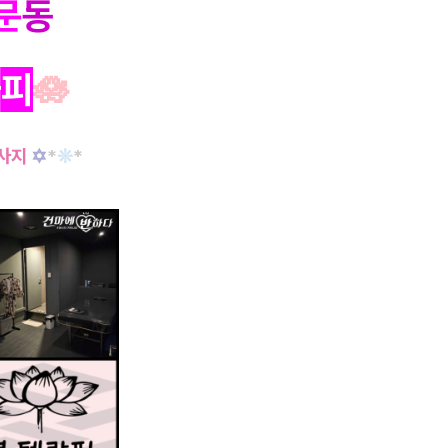
문
동
라
피
🪷
사지
✡
*
❊
*