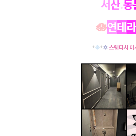
서
산
.
동
🪷
연
테
*
❊
*
✡
스웨디시 마