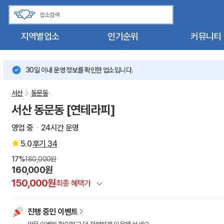
지역별업소
인기순위
커뮤니티
30일 이내 운영 정보를 확인한 업소입니다.
서산
동문동
서산 동문동 [연테라피]
영업 중
24시간 운영
5.0
후기
34
17%
180,000원
160,000원
150,000원
최종 혜택가
정상가
진행 중인 이벤트
건마에반하다 특별할인