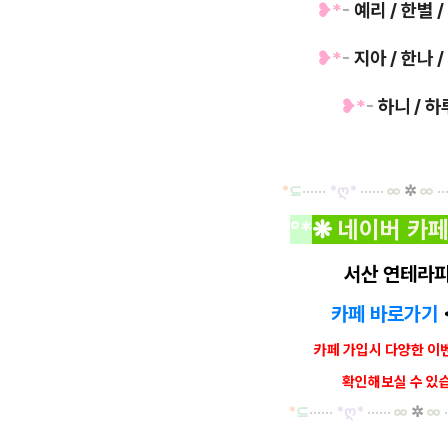
❥*
-
예리 / 한별 
❥*
-
지아 / 한나 
❥*
-
하니 / 
*
⊆
·····
·
*ღ
*
······
∞
✲
∞
··
°*
❋
네이버 카페
서산 연테라피
카페 바로가기
카페 가입시 다양한 이
확인해보실 수 있
*
⊆
·····
·
*ღ
*
······
∞
✲
∞
·