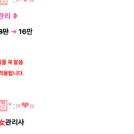
관리
❥
8만
➜
16
만
을 꼭 말씀
적용됩니다.
님
*
:
»
❤︎
«
女
관리사