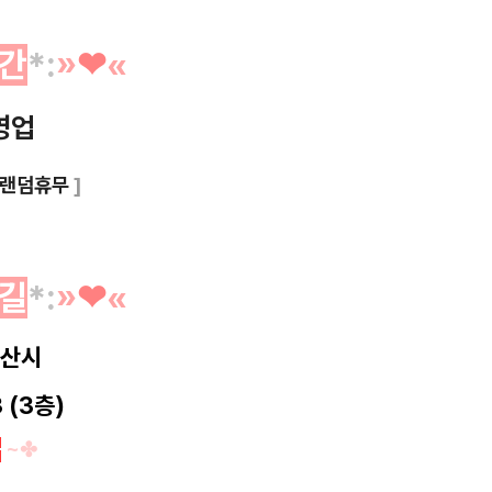
간
*
:
»
❤︎
«
영업
랜덤휴무
]
길
*
:
»
❤︎
«
서산시
 (3층)
차
~✤