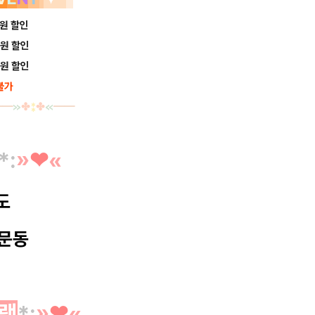
 원 할인
 원 할인
 원 할인
불가
━
━
≫
✤
⁑
✤
≪
━
━
*
:
»
❤︎
«
도
문동
램
*
:
»
❤︎
«