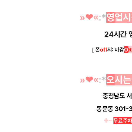
»
❤︎
«
:*
영
업시
24시간 
[
폰
off
시: 마감
O
R
»
❤︎
«
:*
오
시는
충청남도 
동문동 301-3
✤~
무료주