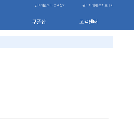
건마에반하다 즐겨찾기
관리자에게 쪽지보내기
쿠폰샵
고객센터
180,000원
-20,000원