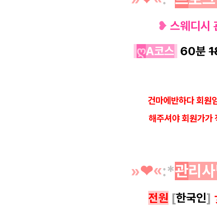
❥
스웨디시 
ღ
A코스
60분
1
건마에반하다 회원임
해
주셔야 회원가가 
»
❤︎
«
:*
관
리사
전원
[
한국인
]