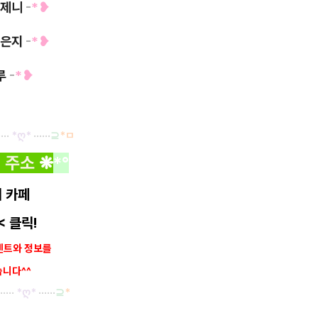
/ 제니
-
*❥
/ 은지
-
*❥
하루
-
*❥
····
*ღ
*
······
⊇
*ㅁ
 주소
❋
*°
 카페
< 클릭!
벤트와
정보를
습니다^^
·····
*ღ
*
······
⊇
*