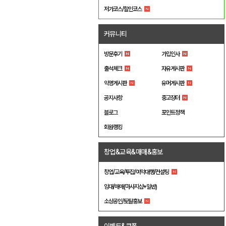
저가코스/할인코스
커뮤니티
방문후기
가입인사
출석체크
자유게시판
익명게시판
유머게시판
공지사항
중고장터
블로그
포인트정책
회원랭킹
창업&교육&매매&홍보
창업/교육/투잡/예약대행/컨설팅
임대/매매(마사지샵+일반)
소상공인/토탈홍보