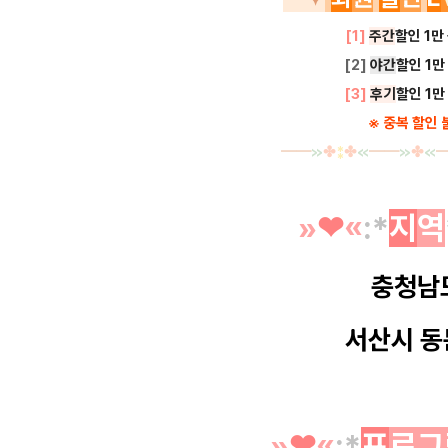
[1]
주간
할인 1만
[2]
야간
할인
1만
[3]
후기
할인
1만
※ 중복 할인 
━
━
≫
✤
⁑
✤
≪
━
━
≫
✤
≪
»
❤︎
«
:*
지
역
충청남
서산시 동
»
❤︎
«
:*
프
로그