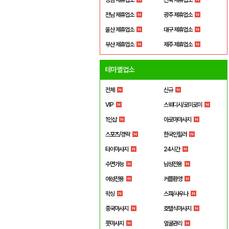
전남 제휴업소
광주 제휴업소
울산 제휴업소
대구 제휴업소
부산 제휴업소
제주 제휴업소
테마별업소
전체
신규
VIP
스웨디시/로미로미
1인샵
아로마마사지
스포츠/경락
한국인힐러
타이마사지
24시간
수면가능
남성전용
여성전용
커플환영
왁싱
스파/사우나
중국마사지
호텔식마사지
풋마사지
얼굴관리