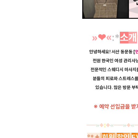
»
❤︎
«
:*
소
개
안녕하세요! 서산 동문동
[
전원 한국인 여성 관리사
전문적인 스웨디시 마사지
분들의 피로와 스트레스를
있습니다. 많은 방문 부탁
※ 예약 선입금을 받
━
━
≫
✤
⁑
✤
≪
━
━
≫
✤
≪
°*✦
회
원
할
인
E