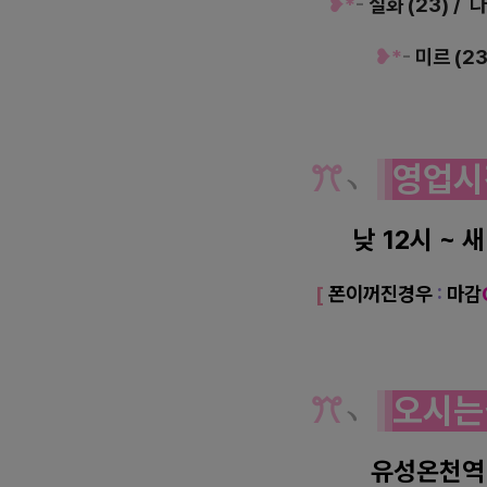
❥*
-
설화 (23)
/ 다
❥*
-
미르 (2
ꔫ
﹆
영업시
낮 12시 ~ 
[
폰이꺼진경우
:
마감
ꔫ
﹆
오시는
유성온천역