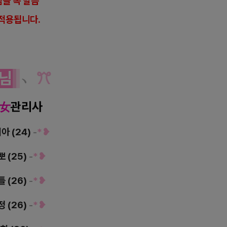
을 꼭 말씀
적용됩니다.
님
﹆
ꔫ
女
관리사
리아 (24)
-
*❥
뽀 (25)
-
*❥
틀 (26)
-
*❥
정 (26)
-
*❥