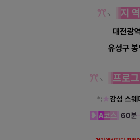
ꔫ
﹆
지 
대전광
유성구
봉
ꔫ
﹆
프로그
*
:
★
감성 스웨
❥
A
코
스
60분