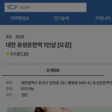
지역별업소
인기순위
커뮤니티
유성
온천동
대전 유성온천역 1인샵 [오감]
0.0
후기
80
상세정보
위치
대전광역시 유성구 온천로 26 / 봉명동 445-4 / 유성온천역 
주차
주차가능
코스
(분)