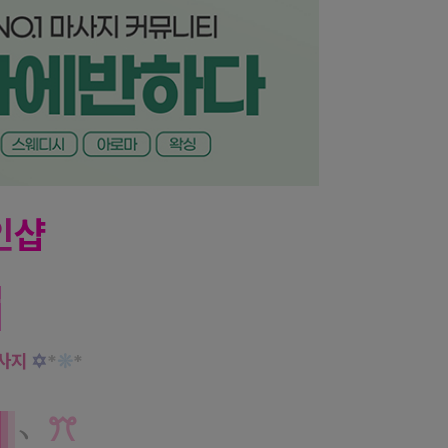
인
샵
감
🎀
사지
✡
*
❊
*
개
﹆
ꔫ