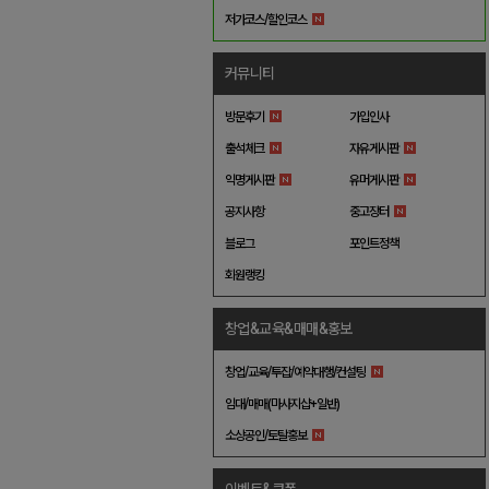
저가코스/할인코스
커뮤니티
방문후기
가입인사
출석체크
자유게시판
익명게시판
유머게시판
공지사항
중고장터
블로그
포인트정책
회원랭킹
창업&교육&매매&홍보
창업/교육/투잡/예약대행/컨설팅
임대/매매(마사지샵+일반)
소상공인/토탈홍보