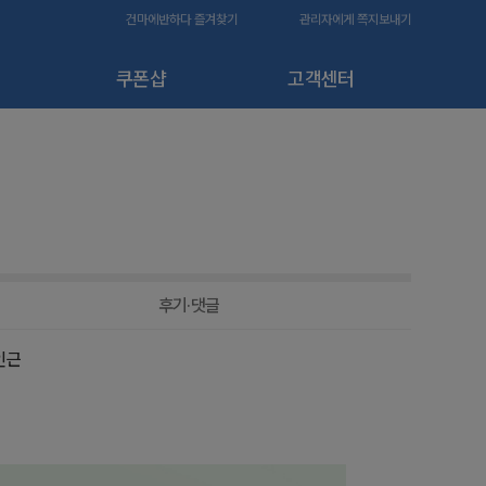
건마에반하다 즐겨찾기
관리자에게 쪽지보내기
쿠폰샵
고객센터
후기·댓글
인근