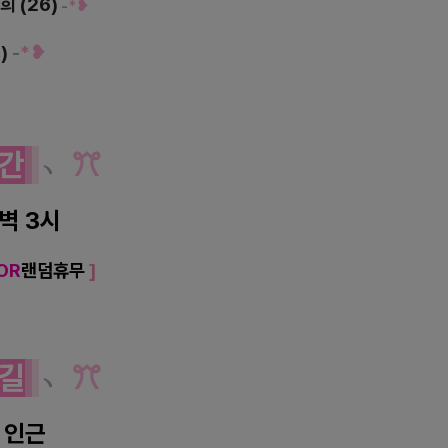
희 (26)
-
*❥
3)
-
*❥
간
﹆
ꔫ
새벽 3시
OR
랜덤휴무
]
길
﹆
ꔫ
 인근