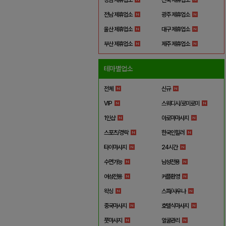
전남 제휴업소
광주 제휴업소
울산 제휴업소
대구 제휴업소
부산 제휴업소
제주 제휴업소
테마별업소
전체
신규
VIP
스웨디시/로미로미
1인샵
아로마마사지
스포츠/경락
한국인힐러
타이마사지
24시간
수면가능
남성전용
여성전용
커플환영
왁싱
스파/사우나
중국마사지
호텔식마사지
풋마사지
얼굴관리