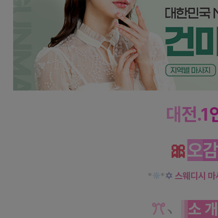
대
전.
1
🎀
오
*
❊
*
✡
스웨디시 마
ꔫ
﹆
소 