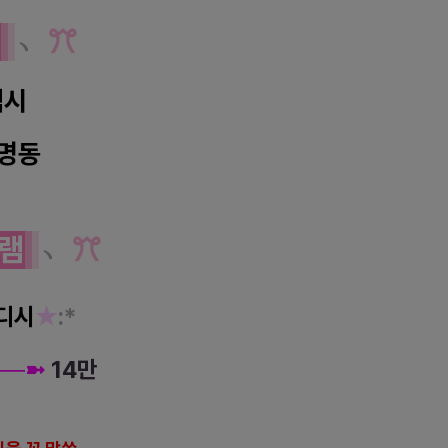
역
﹆
ꔫ
역시
명동
램
﹆
ꔫ
디시
★
:*
─
─
➼
14만