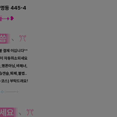
명동 445-4
능
─
+❥
씀
﹆
ꔫ
선불 결제 이십니다^^
예약이 자동취소되세요
음,핸폰아님,비매너,
캔슬,퇴폐,불법..
+코스) 부탁드려요!
:
❖
::
━
━
━
━
✧
세요
﹆
ꔫ