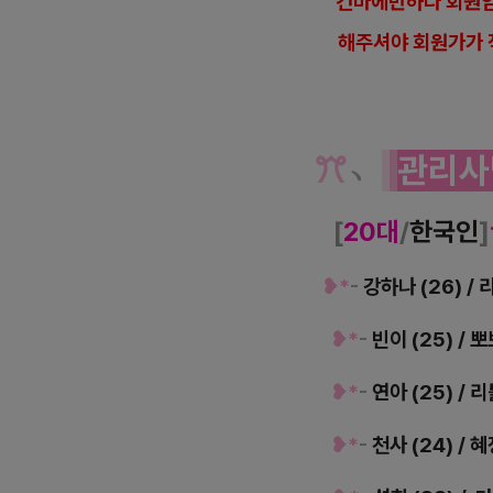
건마에반하다 회원임
해
주셔야 회원가가 
ꔫ
﹆
관리사
[
20대
/
한국인
]
❥*
-
강하나 (26) / 
❥*
-
빈이 (25) / 뽀
❥*
-
연아 (25) / 리
❥*
-
천사 (24) / 혜