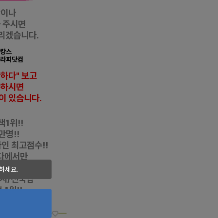
항이나
 주시면
리겠습니다.
마캉스
테라피닷컴
반하다" 보고
씀하시면
이 있습니다.
1위!!
만명!!
자인
최고점수!!
다에서만
특권!!
하세요.
디시/전국샵
1위!!
love.com
◀━
♡
━