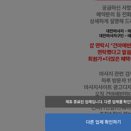
궁금하신 사
예약문의 등
전화
상세하게 설명해 드
대전마사지
- 
대전마사지구인
- 
샵 연락시 "건마에
연락했다고
말
회원가+더많은 혜택
마사지 관련 검색
하루 방문자 1
마사지사이트 광고디
오직 건마에반하
누릴 수 있는 
제휴 종료된 업체입니다. 다른 업체를 확인
건마/1인샵/스웨
추천&할인 정보 
다른 업체 확인하기
━
도
메
인
주
소 :
www.gunma