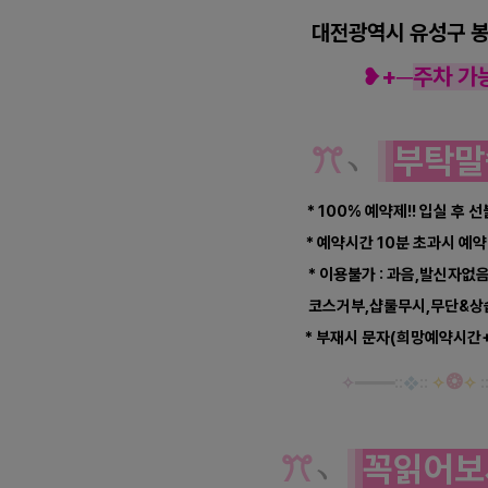
대전광역시 유성구 봉
❥+
─
주차 가
ꔫ
﹆
부탁말
* 100% 예약제!! 입실 후 
* 예약시간 10분 초과시 
* 이용불가 : 과음,발신자없
코스거부,샵룰무시,무단&상습
* 부재시 문자(희망예약시간
❂
✧
━
━━
━
::
❖
::
✧
✧
:
ꔫ
﹆
꼭읽어보