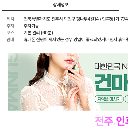
최종 혜택가
상세정보
위치
전북특별자치도 전주시 덕진구 팽나무4길14 / 인후동1가 774-
주차
주차가능
코스
기본 관리 (60분)
안내
휴대폰 전원이 꺼져있는 경우 영업이 종료되었거나 임시 휴무
전
주
.
인