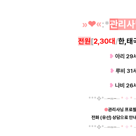
»
❤︎
«
:*
관
리사
전원
[
2,30대
/
한,태
❥
아리 29
❥
루비 31
❥
나비 26
*
*
*
❖*─
··
∽
··
─
*
✧
*
●
관리사님 프로필
전화 (유선) 상담으로 
*
*
*
❖*─
··
∽
··
─
*
✧
*