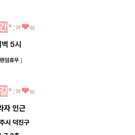
간
*
:
»
❤︎
«
새벽 5시
랜덤휴무
]
길
*
:
»
❤︎
«
라자 인근
주시 덕진구