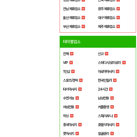
전남 제휴업소
광주 제휴업소
울산 제휴업소
대구 제휴업소
부산 제휴업소
제주 제휴업소
테마별업소
전체
신규
VIP
스웨디시/로미로미
1인샵
아로마마사지
스포츠/경락
한국인힐러
타이마사지
24시간
수면가능
남성전용
여성전용
커플환영
왁싱
스파/사우나
중국마사지
호텔식마사지
풋마사지
얼굴관리