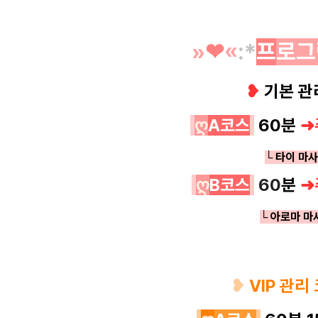
»
❤︎
«
:*
프
로그
❥
기본 
ღ
A코스
60분
➜
└ 타이 마
ღ
B코스
60
분
➜
└ 아로마 마
❥
VIP 관리