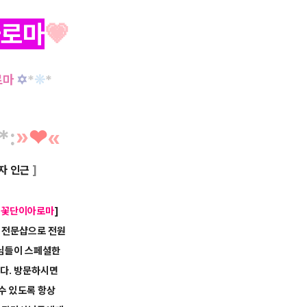
아로마
💗
로마
✡
*
❊
*
*
:
»
❤︎
«
자 인근
]
[
꽃단이아로마
]
 전문샵으로 전원
님들이 스페셜한
다.
방문하시면
수 있도록 항상