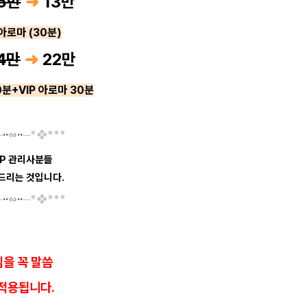
5만
➜
13
만
 아로마 (30분)
4만
➜
22
만
0분+VIP 아로마 30분
─
··
∽
··
─*❖
*
*
*
IP 관리사분들
드리는 것입니다.
─
··
∽
··
─*❖
*
**
을 꼭 말씀
적용됩니다.