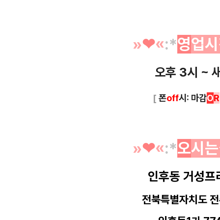
»
❤︎
«
:*
영
업시
오후 3시 ~ 
[
폰
off
시: 마감
O
R
»
❤︎
«
:*
오
시는
인후동 거성프
전북특별자치도 전