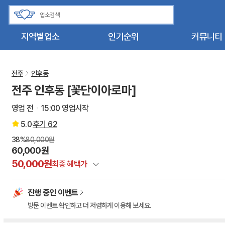
지역별업소
인기순위
커뮤니티
전주
인후동
전주 인후동 [꽃단이아로마]
영업 전
15:00 영업시작
5.0
후기
62
38%
80,000원
60,000원
50,000원
최종 혜택가
정상가
진행 중인 이벤트
건마에반하다 특별할인
방문 이벤트 확인하고 더 저렴하게 이용해 보세요.
이벤트 할인