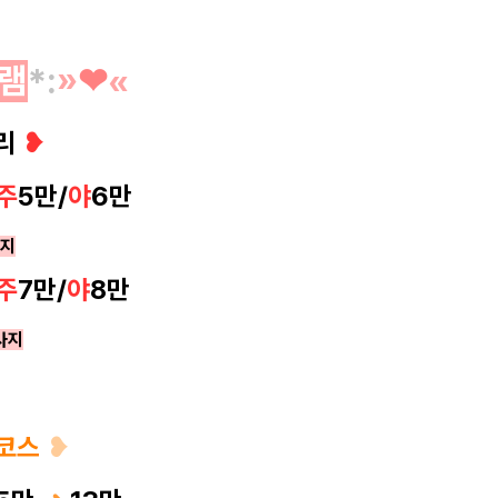
램
*
:
»
❤︎
«
관리
❥
주
5
만/
야
6만
사지
주
7만/
야
8만
사지
 코스
❥