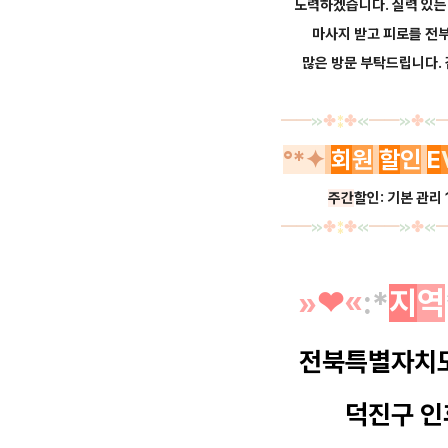
노력하겠습니다.
실력 있
마사지 받고 피로를 전
많은 방문 부탁드립니다.
━
━
≫
✤
⁑
✤
≪
━
━
≫
✤
≪
°*✦
회
원
할
인
E
주간
할인: 기본 관리
━
━
≫
✤
⁑
✤
≪
━
━
≫
✤
≪
»
❤︎
«
:*
지
역
전북특별자치
덕진구 인