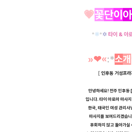
💗
꽃
단
이
*
❊
*
✡
타이 & 아
»
❤︎
«
:*
소
개
[
인후동 거성프라
안녕하세요! 전주 인후동
입니다.
타이 아로마 마사지
한국, 태
국인
여성 관리사
마사지를
보여드리겠습니
후회하지
않고
돌아가실 