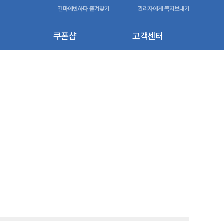
건마에반하다 즐겨찾기
관리자에게 쪽지보내기
쿠폰샵
고객센터
80,000원
-20,000원
-10,000원