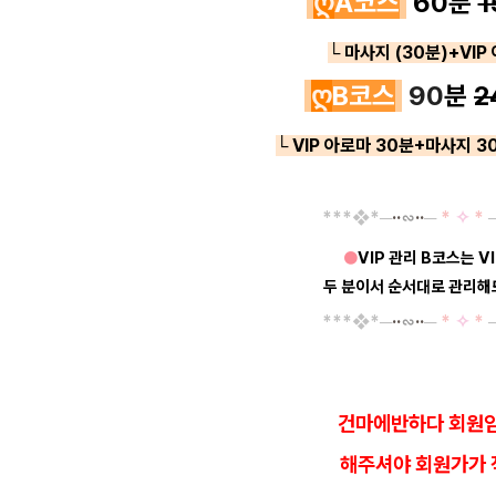
ღ
A코스
60분
1
└ 마사지 (30분)
+VIP
ღ
B코스
90
분
2
└ VIP 아로마 30분+마사지 3
*
*
*
❖*─
··
∽
··
─
*
✧
*
●
VIP 관리 B코스는 V
두 분이서 순서대로 관리해
*
*
*
❖*─
··
∽
··
─
*
✧
*
건마에반하다 회원임
해
주셔야 회원가가 