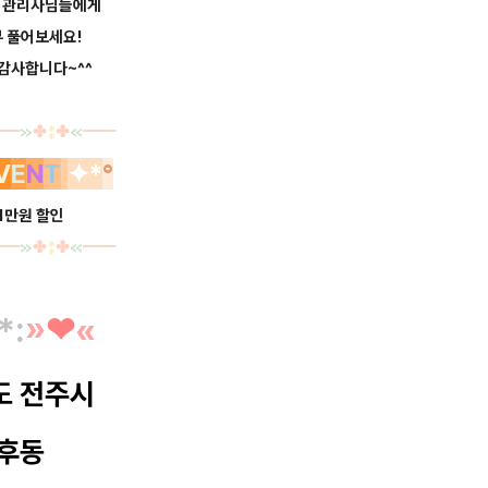
는 관리사님들에게
부 풀어보세요!
 감사합니다
~^
^
━
━
≫
✤
⁑
✤
≪
━
━
V
E
N
T
✦*
°
 1만원 할인
━
━
≫
✤
⁑
✤
≪
━
━
*
:
»
❤︎
«
도 전주시
후동