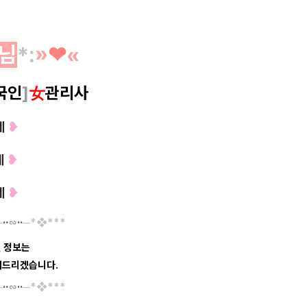
님
*
:
»
❤︎
«
국인
]
女
관리사
세
❥
세
❥
세
❥
─
··
∽
··
─*❖
*
*
*
 정보는
안내드리겠습니다.
─
··
∽
··
─*❖
*
**