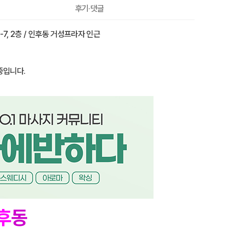
50,000원
후기·댓글
7, 2층 / 인후동 거성프라자 인근
중입니다.
후
동