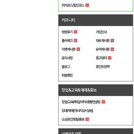
저가코스/할인코스
커뮤니티
방문후기
가입인사
출석체크
자유게시판
익명게시판
유머게시판
공지사항
중고장터
블로그
포인트정책
회원랭킹
창업&교육&매매&홍보
창업/교육/투잡/예약대행/컨설팅
임대/매매(마사지샵+일반)
소상공인/토탈홍보