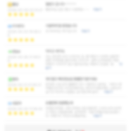
잘받고 갑니다~~~~~~
폴암
좋았어요 압도 좋고 시원해요~~~
더보기
2026-05-06 22:33:21
시원하게 잘 받았습니다
리가르다
걍 마사지는 여기입니다
더보기
2026-05-02 16:28:2
8
닥치고 여기다.
왕눈e
다소 한산한 교외 드라이브 길, 왜 매장이 이곳에 있을까?
2026-04-28 21:36:5
편한 주차장을 들어서며 끄덕끄덕. 일찍 도착해버린 매장.
9
밖에서 기다리지 말고 들어오라는 메세지.친절함. 내…
더
보기
부드럽고 짜릿한손길 황홀한기분이네요
황자
응대와 시설 모두 훌륭해 다시 이용하고 싶어요 이쁘고 와
2026-04-21 01:45:31
꾸좋은것이야 이미업계에서는 내가구지말안해도 소문난사
실이고 마사지스킬들도 날이갈수록 늘어…
더보기
오랜만에 방문했는데
네로야
어제온것처럼 너무나자연스럽고편안한 그녀의나긋나긋하
2026-04-20 17:38:24
고 자연스러운환대에 보자마자 기분이하늘위로상승합니
다 어쩜이리 마인드도좋을까요 …
더보기