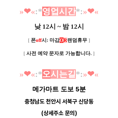
»
❤︎
«
:*
영
업시간
*
:
»
❤︎
«
낮 12시 ~ 밤 12시
[
폰
off
시: 마감
O
R
랜덤휴무
]
[
사전 예약 문자로 가능합니다.
]
»
❤︎
«
:*
오
시는길
*
:
»
❤︎
«
메가마트 도보 5분
충청남도 천안시 서북구
신당동
(상세주소 문의)