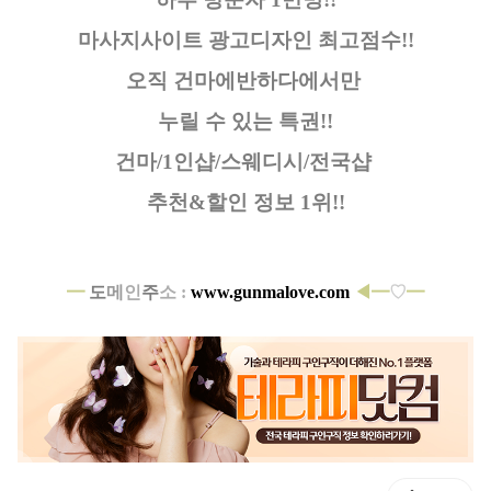
마사지사이트 광고디자인
최고점수!!
오직 건마에반하다에서만
누릴 수 있는 특권!!
건마/1인샵/스웨디시/전국샵
추천&할인 정보 1위!!
━
도
메
인
주
소 :
www.gunmalove.com
◀━
♡
━