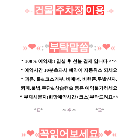
건물
주차장
이용
✤~
~✤
»
❤︎
«
:*
부
탁말씀
*
:
»
❤︎
«
* 100% 예약제!! 입실 후 선불 결제 입니다 ^*^
* 예약시간 10분초과시 예약이 자동취소 되세요
* 과음, 룰&코스거부, 비매너, 비핸폰,무발신자,
퇴폐,불법,무단&상습캔슬 등은 예약불가하세요
* 부재시문자(희망예약시간+코스)부탁드려요^^
*
⊆
*
·····
·
······
∞
✲
∞
······
······*
⊇
*
»
❤︎
«
꼭읽어보세요
»
❤︎
«