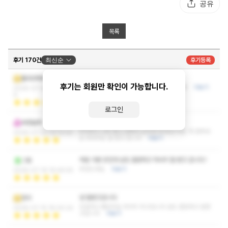
공유
목록
후기 170건
최신순
후기등록
항상 믿고가는 마사지 맛집입니다
틀라코에후아
후기는 회원만 확인이 가능합니다.
마사지 굉장히 잘하세요 덕분에 힐링잘하고가용
더보기
2026-07-24 09:43:3
9
로그인
두정동에서 차로 15분 ? 정도 되는 것 같은데
씨엔블루
주차하기 너무 좋고 편해서 오히려 차 타고 가는 게 편하네
2026-07-23 10:13:32
요 마사지도 잘 받고 갑니다
더보기
처음 가본 곳인데 샵도 깔끔하고 마사지 잘 받고 갑니다 !
그림
추천드려요
더보기
2026-07-19 16:46:55
넘 잘받고갑니다
장미
친절하고 좋았어요 마사지 최고입니다 샵도 깔끔하고 잘받
2026-07-15 18:00:22
고갑니다
더보기