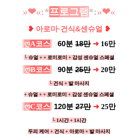
»
❤︎
«
:*
프
로그램
*
:
»
❤︎
«
❥
아로마·건식&센슈얼
❥
ღ
60분
18만
A코스
0
➜
16
만
└ 슈얼 +
+ 로미로미 +
감성 센슈얼 스페셜
ღ
90분
25만
B코스
0
➜
20만
└ 건식 + 발 마사지
+ 슈얼 +
+ 로미로미 +
감성 센슈얼 스페셜
ღ
120분
27
만
C코스
➜
25만
└ 1시간 + 1시간
두피 케어 + 건식 + 아로마 + 발 마사지