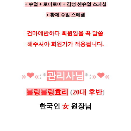
+ 슈얼
+ 로미로미 +
감성 센슈얼 스페셜
+ 황제 슈얼 스페셜
건마에반하다 회원임을 꼭 말씀
해
주셔야 회원가가 적용됩니다.
»
❤︎
«
:*
관
리사님
*
:
»
❤︎
«
블링블링효리
(
20대 후반
)
한국인
女
원장님