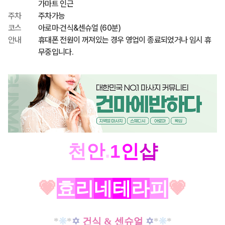
가마트 인근
주차
주차가능
코스
아로마·건식&센슈얼 (60분)
안내
휴대폰 전원이 꺼져있는 경우 영업이 종료되었거나 임시 휴
무중입니다.
천
안
.
1
인
샵
💗
효
리
네
테
라
피
💗
*
❊
*
✡
건식 & 센슈얼
✡
*
❊
*