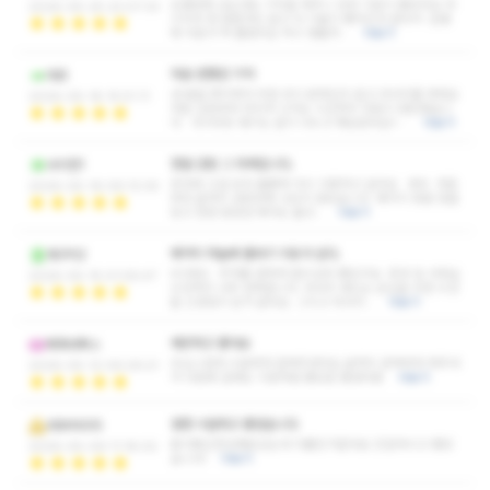
오랜만에 갔는데도 기억을 해주니 당연 기분이 좋았어요 마
2026-05-25 22:07:33
시지야 뭐 말할것도 없고 더 기술이 좋아진것 같아서 온몸
에 피로가 싹 풀렸어요 역시 명불허…
더보기
마음 편했던 기억
데르
내 몸을 파악해서 어떤 곳이 문제인지 알고 마사지를 해줘요
2026-05-18 15:51:11
처음 입장부터 마지막 나가는 시간까지 마음이 편안했습니
다 다이어트 얘기도 같이 나누고 재밌었어요!! …
더보기
정말 감탄 그 자체입니다.
사이먼1
응대와 시설 모두 훌륭해 다시 이용하고 싶어요 와우. 처음
2026-05-16 09:13:30
부터 끝까지 감탄밖에 나오지 않았습니다. 예약이 정말 힘들
었고 한번 됬었던 예약도 불규…
더보기
예약이 하늘에 별따기 이유가 있다.
개구리2
KOREA 주차를 편하게 할수있어 좋았구요. 응대 및 샤워실
2026-05-15 01:05:47
수건까지 너무 만족합니다. 마사지 배드는 손님을 위한 수건
들 신경많이 쓴거 같아요. 그리고 마사지…
더보기
깨끗하고 좋아요
에파네투스
조심스럽게 시원하게 잘해주셨어요 끝까지 완벽하게 해주셔
2026-05-12 09:29:21
서 다음에 갈때도 이번처럼 좋았음 좋겠어용
더보기
엄청 시원하고 좋았습니다
ABANGIS
몸이뻐근한상태로갔는데 다풀린거같네요 친절하시고 좋았
2026-05-09 11:18:02
습니다!
더보기