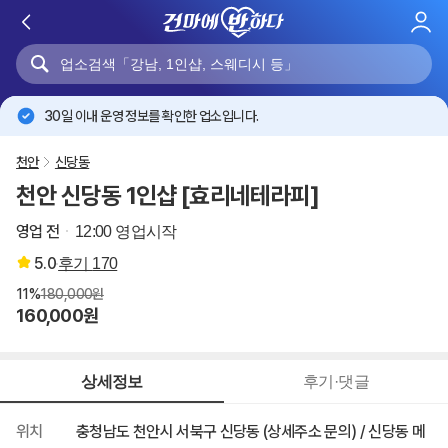
로
그
인
30일 이내 운영 정보를 확인한 업소입니다.
천안
신당동
천안 신당동 1인샵 [효리네테라피]
영업 전
12:00 영업시작
5.0
후기
170
11%
180,000원
160,000원
상세정보
후기·댓글
위치
충청남도 천안시 서북구 신당동 (상세주소 문의) / 신당동 메