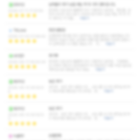
남자들이 후기 남길 때는 딱 두 가지 경우입니다.
코두리2
응대와 시설 모두 훌륭해 다시 이용하고 싶어요 형님들, 남
2026-07-11 17:33:54
자가 마사지 받고 굳이 귀찮게 후기까지 남길 때는 딱 두 가
지 경우인 거 다들…
더보기
천안 원탑임
TKLove
오랜만에 예약을 하고 설레이는 맘을 붙잡고 방문했습니다
2026-07-02 01:48:42
여전히 녹슬지 않은 실력에 아름다운 몸매와 미모에 반합니
다 살짝바뀐 시스템도 좋습니다. 피…
더보기
후기투
사이먼1
응대와 시설 모두 훌륭해 다시 이용하고 싶어요 이번에도
2026-06-17 05:50:24
산 위에서 열심히 달려내려가 약 한달만인 6월 14일 일요일
첫타임으로 방문을 하고 왔습…
더보기
늦은 후기
개구리2
코리아 늦은 후기 올립니다. c코스를 드디어 받아는데 역
2026-06-12 00:52:5
시 예상대로 좋았습니다.(추천) 응…
더보기
4
늦은 후기
개구리2
코리아 늦은 후기 올립니다. c코스를 드디어 받아는데 역
2026-06-12 00:52:5
시 예상대로 좋았습니다.(추천) 응…
더보기
3
오랜만에
누굴까1