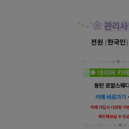
˚
*
-
˚
❀
관
리
사
전원
[
한국인
*
⊆
·····
·
*ღ
*
······
∞
✲
∞
··
°
*
❋
네이버
카페
동탄 로얄스웨디
카페 바로가기
카페 가입시 다양한 이
확인해보실 수 있
*
⊆
·····
·
*ღ
*
······
∞
✲
∞
·