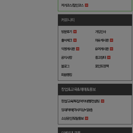
저가코스/할인코스
커뮤니티
방문후기
가입인사
출석체크
자유게시판
익명게시판
유머게시판
공지사항
중고장터
블로그
포인트정책
회원랭킹
창업&교육&매매&홍보
창업/교육/투잡/예약대행/컨설팅
임대/매매(마사지샵+일반)
소상공인/토탈홍보