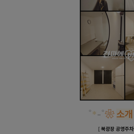
˚
*
-
˚
❀
소개
[
북광장 공영주차장