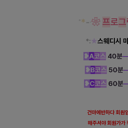
*
-
❀
프
로
그
˚
˚
*
:
★
스웨디시 
❥
A
코
스
40분
─
❥
B
코
스
50분
❥
C
코
스
60분
건마에반하다 회원임
해
주셔야 회원가가 