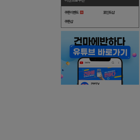
이벤트&쿠폰
쿠폰이벤트
포인트샵
쿠폰샵