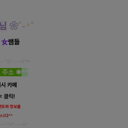
님
❀
˚
-
*
˚
]
女
쌤들
····
*ღ
*
······
⊇
*ㅁ
 주
소
❋
*
°
시 카페
< 클릭!
벤트와
정보를
습니다^^
·····
*ღ
*
······
⊇
*