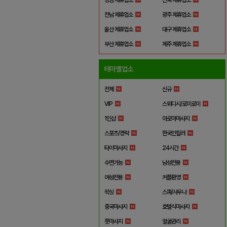
전남 제휴업소
광주 제휴업소
울산 제휴업소
대구 제휴업소
부산 제휴업소
제주 제휴업소
테마별업소
전체
신규
VIP
스웨디시/로미로미
1인샵
아로마마사지
스포츠/경락
한국인힐러
타이마사지
24시간
수면가능
남성전용
여성전용
커플환영
왁싱
스파/사우나
중국마사지
호텔식마사지
풋마사지
얼굴관리