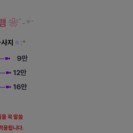
램
❀
˚
-
*
˚
마사지
★
:*
─
➼
0
9만
─
─
➼
12만
─
─
➼
16만
을 꼭 말씀
적용됩니다.