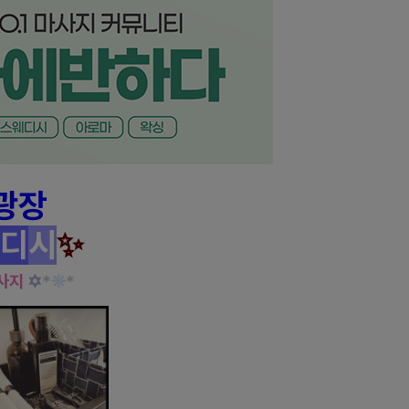
광장
디
시
✨
사지
✡
*
❊
*