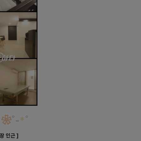
❀
˚
-
*
˚
 인근 ]