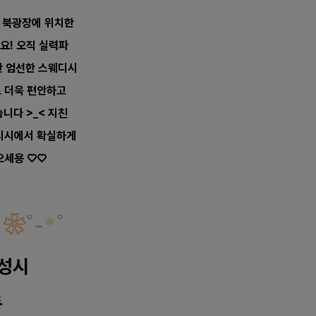
동 북광장에 위치한
요! 오직 실력파
만 엄선한
스웨디시
 더욱 편안하고
니다 >_< 지친
디시에서 확실하게
오세용 ♡♡
❀
˚
-
*
˚
성시
동