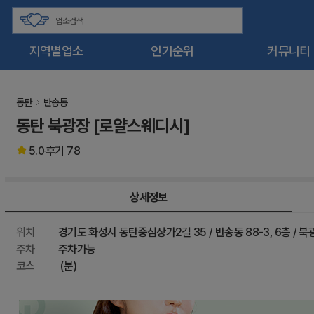
지역별업소
인기순위
커뮤니티
동탄
반송동
동탄 북광장 [로얄스웨디시]
5.0
후기
78
상세정보
위치
경기도 화성시 동탄중심상가2길 35 / 반송동 88-3, 6층 /
주차
주차가능
코스
(분)