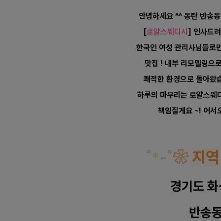
안녕하세요 ^^ 동탄 반송
[
로얄스웨디시
] 인사드려
한국인
여성 관리사님들로
맛집 !
내부 리모델링으로
쾌적한
환경으로 돌아왔습
하루의
마무리는 로얄스웨
책임질게요 ~! 어서
˚
*
-
˚
❀
지역
경기도
화
반송