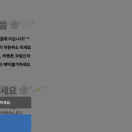
씀
❀
˚
-
*
˚
 결제 이십니다! ^^
약이 자동취소 되세요
너, 비핸폰,무발신자
은 예약불가하세요.
보세요
❀
˚
-
*
˚
항이나
하세요.
 주시면
리겠습니다.
마캉스
테라피닷컴