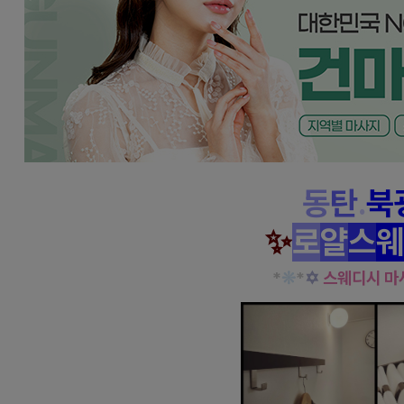
동
탄
.
북
✨
로
얄
스
웨
*
❊
*
✡
스웨디시 마