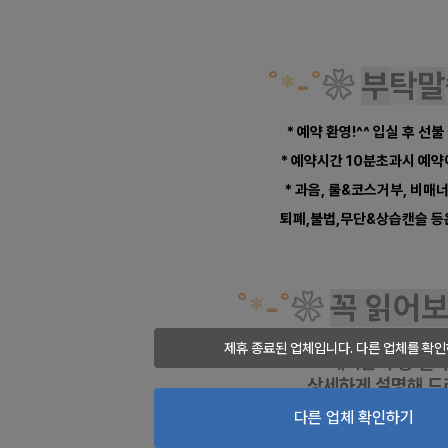
˚
*
-
˚
❀
부
탁
말
* 예약 환영!^^ 입실 후 선불
* 예약시간 10분초과시 예
* 과음, 룰&코스거부, 비매
퇴폐,불법,무단&상습캔슬 등
˚
*
-
˚
❀
꼭 읽어
궁금하신 사
제휴 종료된 업체입니다. 다른 업체를 확인
예약문의 등
전화
상세하게 설명해 드
다른 업체 확인하기
동탄마사지
- 
동탄마사지구인
- 