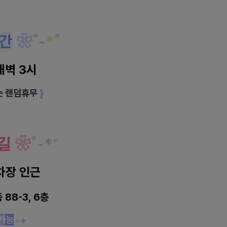
간
❀
˚
-
*
˚
새벽 3시
는 랜덤휴무
}
길
❀
˚
-
*
˚
차장 인근
88-3, 6층
가
능
>
✣