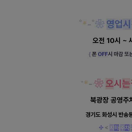
˚
*
-
˚
❀
영
업
시
오전 10시 ~ 
{
폰
OFF
시 마감 또
*
-
❀
오
시
는
˚
˚
북광장 공영주
경기도 화성시 반송동 
✣
<
지
하
주
차